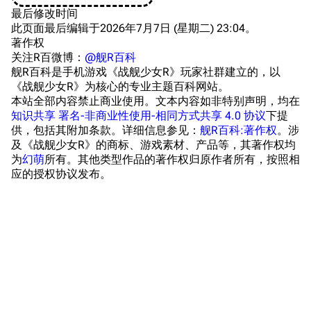
美海军惯导系统
最后修改时间
此页面最后编辑于2026年7月7日 (星期二) 23:04。
意大利军舰一览
著作权
旧日本八八舰队
关注R百微博：
@舰R百科
舰R百科是手机游戏《战舰少女R》玩家社群建立的，以
旧日本军舰一览
《战舰少女R》为核心的专业主题百科网站。
本站全部内容禁止商业使用。文本内容如非特别声明，均在
近代中国图纸舰
知识共享 署名-非商业性使用-相同方式共享 4.0 协议
下提
供，包括其附加条款。详细信息参见：
舰R百科:著作权
。涉
解放军主战舰艇
及《战舰少女R》的商标、游戏素材、产品等，其著作权均
为
幻萌
所有。其他类型作品的著作权归原作者所有，按照相
友情链接
资料站
应的授权协议发布。
舰少资料库
JSTOR期刊图书馆
NGA战舰少女R专
Navweaps（镜
区
像）
萌娘百科战舰少女
Navypedia
苍青幻影wiki（只
Naval
Encyclopedia
读）
NavSource
四叶草剧场BiliWiki