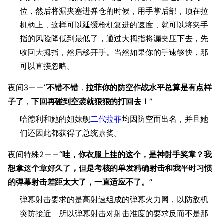
位，然后将漏夹塞进弹仓的时候，用手掌后部，顶在拉
机柄上，这样可以延缓枪机复进的速度，就可以将夹手
指的风险降低到最低了，通过大拇指将漏夹压下去，先
收回大拇指，然后移开手。当然如果你的手速够快，那
可以直接忽略。
夜间3——“
不错不错，拉菲你的防空作战水平总算是有点样
子了，下回再碰到空袭就狠狠的打回去！
”
哈德利和她的姐妹舰
二代拉菲
均因防空而出名，并且她
们还因此都获得了总统嘉奖。
11.9万
1696
6687
舰R百科
夜间特殊2——“
哇，你衣服上挂的这个，是神射手奖章？我
想拿这个章好久了，但是考核的单发精确射击和我平时习惯
导航
游戏系统
舰娘与装备
的弹幕射击差距太大了，一直适应不了。
”
首页
新手入门
按编号
弹幕射击要求的是高射速组成的弹幕火力网，以防敌机
推荐角色与游戏技
突防接近，所以弹幕射击对射击准度的要求反而不是那
最近更改
按类型