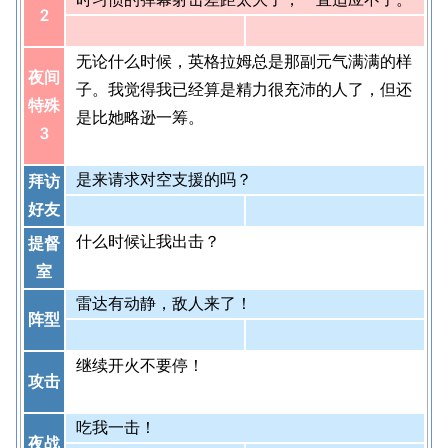
2
无论什么时候，英格拉姆总是那副元气满满的样
夜间
子。我觉得我已经算是精力很充沛的人了，但还
特殊
是比她略逊一筹。
3
是来请求对空支援的吗？
拜访
好友
什么时候让我出击？
提督
室
雷达有动静，敌人来了！
阵型
继续开火不要停！
攻击
吃我一击！
夜战