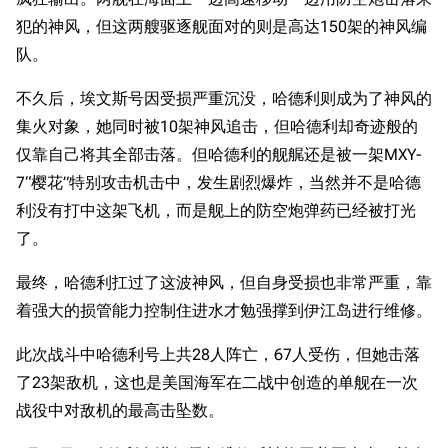
犯的神风，但这两艘驱逐舰面对的则是高达150架的神风编
队。
不久后，埃文斯号因受损严重沉没，哈德利则成为了神风的
集火对象，她同时被10架神风追击，但哈德利却奇迹般的
仅靠自己将其全部击落。但哈德利的舰艉还是被一架MXY-
7“樱花”特别攻击机击中，发生剧烈爆炸，当然并不是哈德
利没有打中这架飞机，而是舰上的防空炮弹药已经被打光
了。
最终，哈德利扛过了这波神风，但自身受损也非常严重，靠
着强大的损管能力控制住进水才勉强撑到伊江岛进行维修。
此次战斗中哈德利号上共28人阵亡，67人受伤，但她击落
了23架敌机，这也是美国海军在二战中创造的单舰在一次
战役中对敌机的最高击坠数。