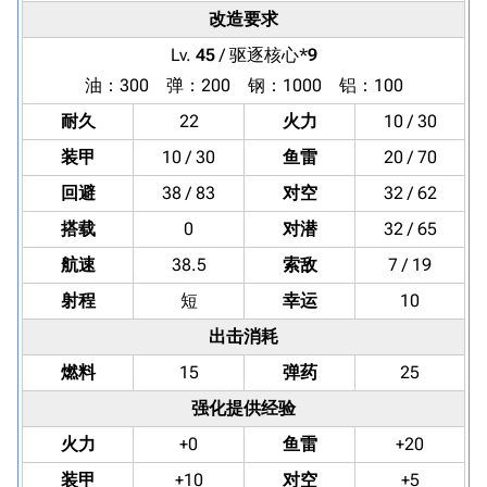
改造要求
Lv.
45
/ 驱逐核心*
9
油：300 弹：200 钢：1000 铝：100
耐久
22
火力
10 / 30
装甲
10 / 30
鱼雷
20 / 70
回避
38 / 83
对空
32 / 62
搭载
0
对潜
32 / 65
航速
38.5
索敌
7 / 19
射程
短
幸运
10
出击消耗
燃料
15
弹药
25
强化提供经验
火力
+0
鱼雷
+20
装甲
+10
对空
+5