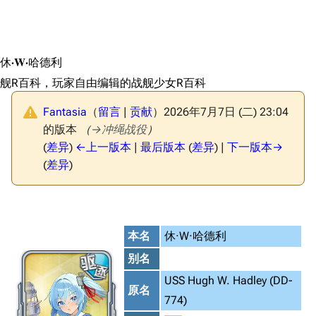
休·W·哈德利
舰R百科，玩家自由编辑的战舰少女R百科
Fantasia
（
留言
|
贡献
）
2026年7月7日 (二) 23:04
的版本
（
→
冲绳战役
）
(
差异
)
←上一版本
|
最后版本
(
差异
) |
下一版本→
(
差异
)
本名
休·W·哈德利
别名
USS Hugh W. Hadley (DD-
原名
774)