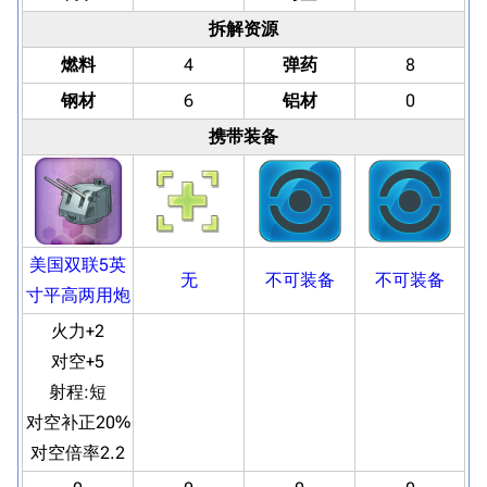
拆解资源
燃料
4
弹药
8
钢材
6
铝材
0
携带装备
美国双联5英
无
不可装备
不可装备
寸平高两用炮
火力+2
对空+5
射程:
短
对空补正20%
对空倍率2.2