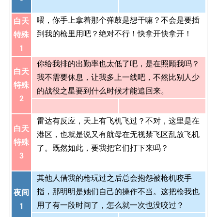
喂，你手上拿着那个弹鼓是想干嘛？不会是要插
白天
到我的枪里用吧？绝对不行！快拿开快拿开！
特殊
1
你给我排的出勤率也太低了吧，是在照顾我吗？
白天
我不需要休息，让我多上一线吧，不然比别人少
特殊
的战役之星要到什么时候才能追回来。
2
雷达有反应，天上有飞机飞过？不对，这里是在
白天
港区，也就是说又有航母在无视禁飞区乱放飞机
特殊
了。既然如此，要我把它们打下来吗？
3
其他人借我的枪玩过之后总会抱怨被枪机咬手
指，那明明是她们自己的操作不当。这把枪我也
夜间
用了有一段时间了，怎么就一次也没咬过？
1