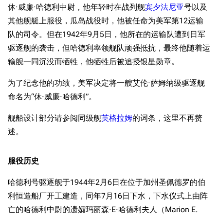
休·威廉·哈德利中尉，他年轻时在战列舰
宾夕法尼亚
号以及
其他舰艇上服役，瓜岛战役时，他被任命为美军第12运输
队的司令。但在1942年9月5日，他所在的运输队遭到日军
驱逐舰的袭击，但哈德利率领舰队顽强抵抗，最终他随着运
输舰一同沉没而牺牲，他牺牲后被追授银星勋章。
为了纪念他的功绩，美军决定将一艘艾伦·萨姆纳级驱逐舰
命名为“休·威廉·哈德利”。
舰船设计部分请参阅同级舰
英格拉姆
的词条，这里不再赘
述。
服役历史
哈德利号驱逐舰于1944年2月6日在位于加州圣佩德罗的伯
利恒造船厂开工建造，同年7月16日下水，下水仪式上由阵
亡的哈德利中尉的遗孀玛丽森·E·哈德利夫人（Marion E.