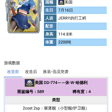
国籍
美国
生日
7月16日
人设
JERRY的打工鳄
配音
身高
114.8米
体重
2200吨
游戏数据
改造前
改造后
换装-迅流突袭
美国
DD-774
——
休·W·哈德利
图鉴编号：589
稀有度：4
类型
2cost 2sp：
驱逐舰
（小型舰/护卫舰）