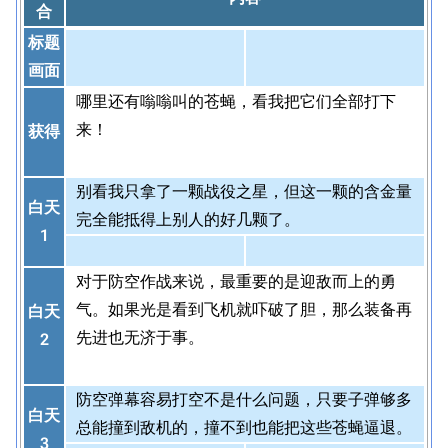
合
标题
画面
哪里还有嗡嗡叫的苍蝇，看我把它们全部打下
来！
获得
别看我只拿了一颗战役之星，但这一颗的含金量
白天
完全能抵得上别人的好几颗了。
1
对于防空作战来说，最重要的是迎敌而上的勇
气。如果光是看到飞机就吓破了胆，那么装备再
白天
先进也无济于事。
2
防空弹幕容易打空不是什么问题，只要子弹够多
白天
总能撞到敌机的，撞不到也能把这些苍蝇逼退。
3