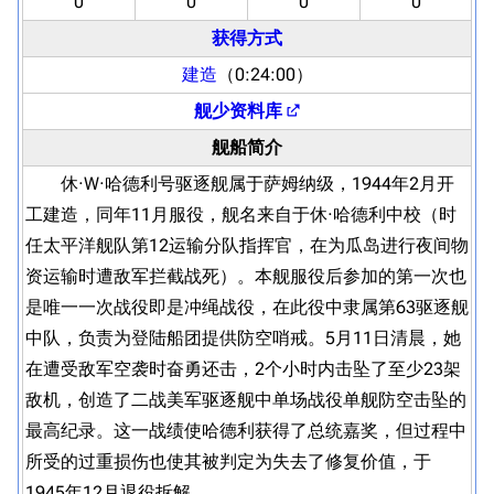
0
0
0
0
获得方式
建造
（0:24:00）
舰少资料库
舰船简介
休·W·哈德利号驱逐舰属于萨姆纳级，1944年2月开
工建造，同年11月服役，舰名来自于休·哈德利中校（时
任太平洋舰队第12运输分队指挥官，在为瓜岛进行夜间物
资运输时遭敌军拦截战死）。本舰服役后参加的第一次也
是唯一一次战役即是冲绳战役，在此役中隶属第63驱逐舰
中队，负责为登陆船团提供防空哨戒。5月11日清晨，她
在遭受敌军空袭时奋勇还击，2个小时内击坠了至少23架
敌机，创造了二战美军驱逐舰中单场战役单舰防空击坠的
最高纪录。这一战绩使哈德利获得了总统嘉奖，但过程中
所受的过重损伤也使其被判定为失去了修复价值，于
1945年12月退役拆解。