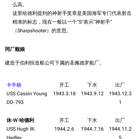
巧
么高。
留言讨论页
按国籍
海域资料
这里哈德利提到的神射手奖章是美国海军专门代表射击
新文件
舰娘获得方式
精准的标志，现在一般以一个“S”表示“神射手”
经验计算
（Sharpshooter）的意思。
新页面
换装
远征
帮助
深海舰队
任务
同厂舰娘
资助百科
装备图鉴
好感度
建造于伯利恒造船公司下属的圣佩德罗船厂。
编辑规范
装备属性一览
战利品与功勋
随便逛逛
技能
卡辛杨
特殊页面
战斗机制
USS Cassin Young
1943.3.18
1943.9.12
1943.12.3
上传文件
DD-793
1
港区系统
杂学考据
游戏动态
休·W·哈德利
头像
考据勘误汇总
卫星观测
USS Hugh W.
1944.2.6
1944.7.16
1944.11.2
勋章
游戏BUG汇总
历次场刊
Hadley
5