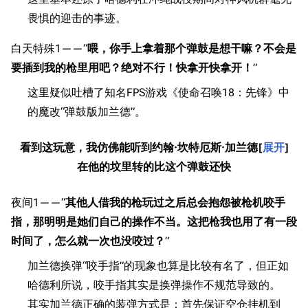
畏惧的迎击的事迹。
白天特殊1——“
喂，你手上拿着那个弹鼓是想干嘛？不会是
要插到我的枪里用吧？绝对不行！快拿开快拿开！
”
这里疑似吐槽了知名FPS游戏《使命召唤18：先锋》中
的魔改“弹鼓版加兰德”。
看到这玩意，我仿佛能听到约翰·坎特厄斯·加兰德
展开
在他的坟里转的比这个弹鼓还快
夜间1——“
其他人借我的枪玩过之后总会抱怨被枪机咬手
指，那明明是她们自己的操作不当。这把枪我也用了有一段
时间了，怎么就一次也没咬过？
”
加兰德换弹“咬手指”的现象也算是比较有名了，但正如
哈德利所说，咬手指其实是换弹操作不规范导致的。
其实加兰德正确的装弹方式是：首先保证空仓挂机到