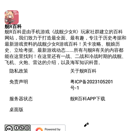
Wings Aviation
战列舰论坛
Secret Projects论
装甲航母网
清除缓存
坛
Dreadnoughtproject
Shipbucket像素战
舰R百科
游戏数据
舰R百科是由手机游戏《战舰少女R》玩家社群建立的百科
舰
战舰计划1900-
台词
网站，我们致力于打造最全面、最有趣，专注于历史考据和
链入页面
1950
最新游戏资料的战舰少女R游戏百科！关卡攻略、舰娘历
原型简介
美国海军历史手册
相关更改
史、立绘考据、最新游戏动态……所有与舰R有关的内容都
服役历史
能在这里找到！在这里还有一战、二战和冷战时期的战舰、
平贺让数字档案馆
可打印版
飞机、火炮、雷达的介绍，以及海军知识科普。
冲绳战役
Hyper War
隐私政策
关于舰R百科
固定链接
游戏相关
Fold3
页面信息
免责声明
粤ICP备2023105201
立绘解析
大英帝国战争博物
号-1
Cargo数据
台词解析
未登录
馆
服务器状态
舰R百科APP下载
未登录用户的IP地址会在进行任意编辑后公开展示。
同厂舰娘
Naval History
引用此页
桌面版
德国联邦数字档案
参考链接与注释
全部展开
创建账号
馆
目录
分享此页面
更多
查看
associate
JACAR
登录