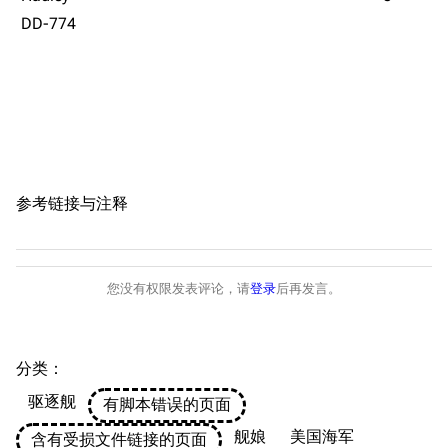
DD-774
音乐
历代登录界面
运营历史
提督府
术语词典
参与画师
收藏室
特殊成就
配音演员
宿舍与家具
物品道具
艾拉微博存档
餐厅与料理
历次活动关卡图标
参考链接与注释
浴室
舰娘对话小剧场
学院与战术
舰船造船厂一览
放映厅
舰船归宿一览
您没有权限发表评论，请
登录
后再发言。
战区支队基地
舰名溯源
工程局
舰艇徽章与格言
分类
：​
特别船坞
图纸舰与未成舰
驱逐舰
有脚本错误的页面
蒸汽轮机基础
舰娘
美国海军
含有受损文件链接的页面