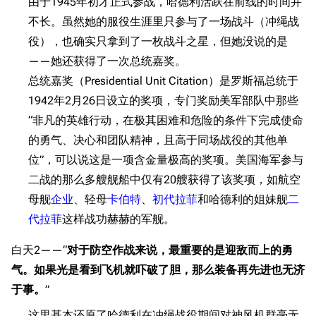
由于1945年初才正式参战，哈德利活跃在前线的时间并
不长。虽然她的服役生涯里只参与了一场战斗（冲绳战
役），也确实只拿到了一枚战斗之星，但她没说的是
——她还获得了一次总统嘉奖。
总统嘉奖（Presidential Unit Citation）是罗斯福总统于
1942年2月26日设立的奖项，专门奖励美军部队中那些
“非凡的英雄行动，在极其困难和危险的条件下完成使命
的勇气、决心和团队精神，且高于同场战役的其他单
位”，可以说这是一项含金量极高的奖项。美国海军参与
二战的那么多艘舰船中仅有20艘获得了该奖项，如航空
母舰
企业
、轻母
卡伯特
、
初代拉菲
和哈德利的姐妹舰
二
代拉菲
这样战功赫赫的军舰。
白天2——“
对于防空作战来说，最重要的是迎敌而上的勇
气。如果光是看到飞机就吓破了胆，那么装备再先进也无济
于事。
”
这里基本还原了哈德利在冲绳战役期间对神风机群毫无