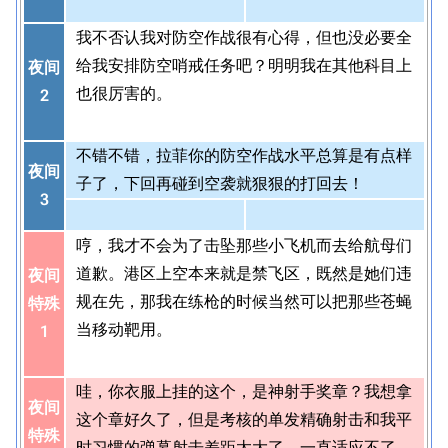
我不否认我对防空作战很有心得，但也没必要全
给我安排防空哨戒任务吧？明明我在其他科目上
夜间
也很厉害的。
2
不错不错，拉菲你的防空作战水平总算是有点样
夜间
子了，下回再碰到空袭就狠狠的打回去！
3
哼，我才不会为了击坠那些小飞机而去给航母们
道歉。港区上空本来就是禁飞区，既然是她们违
夜间
规在先，那我在练枪的时候当然可以把那些苍蝇
特殊
当移动靶用。
1
哇，你衣服上挂的这个，是神射手奖章？我想拿
夜间
这个章好久了，但是考核的单发精确射击和我平
特殊
时习惯的弹幕射击差距太大了，一直适应不了。