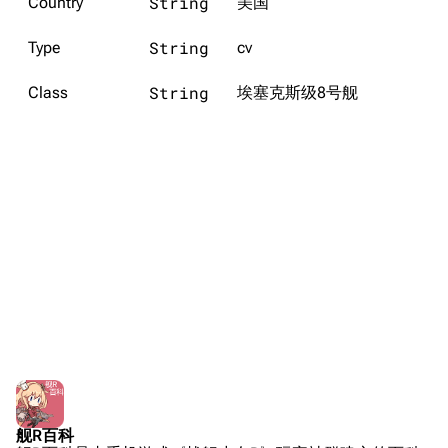
String
Country
美国
旧日本军舰一览
String
Type
cv
近代中国图纸舰
解放军主战舰艇
String
Class
埃塞克斯级8号舰
友情链接
资料站
舰少资料库
JSTOR期刊图书馆
NGA战舰少女R专
Navweaps（镜
区
像）
萌娘百科战舰少女
Navypedia
苍青幻影wiki（只
Naval
Encyclopedia
读）
NavSource
四叶草剧场BiliWiki
Wings Aviation
战列舰论坛
Secret Projects论
装甲航母网
坛
Dreadnoughtproject
Shipbucket像素战
舰R百科