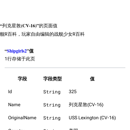
搜索
宿舍与家具
物品道具
艾拉微博存档
餐厅与料理
历次活动关卡图标
“列克星敦(CV-16)”的页面值
浴室
舰娘对话小剧场
舰R百科，玩家自由编辑的战舰少女R百科
学院与战术
舰船造船厂一览
“
Shipgirls2
”值
放映厅
舰船归宿一览
1行存储于此页
战区支队基地
舰名溯源
工程局
舰艇徽章与格言
字段
字段类型
值
特别船坞
图纸舰与未成舰
String
Id
325
蒸汽轮机基础
美海军惯导系统
String
Name
列克星敦(CV-16)
意大利军舰一览
String
OriginalName
USS Lexington (CV-16)
旧日本八八舰队