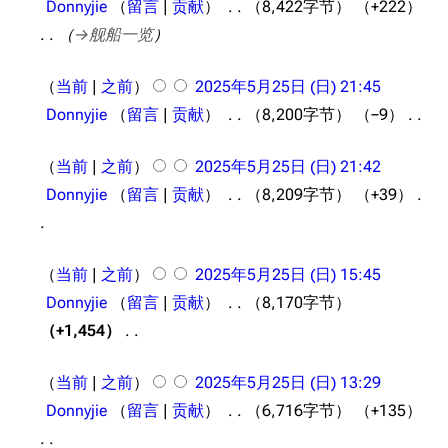
Donnyjie
留言
贡献
8,422字节
+222
辑
特殊页面
战斗机制
2
月
→
舰船一览
摘
上传文件
5
7
要
2
年
日
当前
之前
2025年5月25日 (日) 21:45
港区系统
杂学考据
游戏动态
0
6
(
Donnyjie
留言
贡献
8,200字节
−9
2
头像
考据勘误汇总
卫星观测
月
星
无
5
5
期
当前
之前
2025年5月25日 (日) 21:42
勋章
游戏BUG汇总
历次场刊
编
年
日
三
Donnyjie
留言
贡献
8,209字节
+39
辑
音乐
历代登录界面
运营历史
5
(
)
摘
提督府
术语词典
参与画师
月
星
无
要
2
期
当前
之前
2025年5月25日 (日) 15:45
收藏室
特殊成就
配音演员
编
5
四
Donnyjie
留言
贡献
8,170字节
辑
宿舍与家具
物品道具
艾拉微博存档
日
)
+1,454
摘
餐厅与料理
历次活动关卡图标
(
无
要
星
当前
之前
2025年5月25日 (日) 13:29
浴室
舰娘对话小剧场
编
期
Donnyjie
留言
贡献
6,716字节
+135
辑
学院与战术
舰船造船厂一览
日
摘