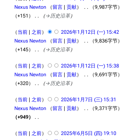
0
11.9万
Nexus Newton
留言
贡献
9,987字节
1696
6687
2
舰R百科
+151
→
历史沿革
6
年
导航
游戏系统
舰娘与装备
当前
之前
2026年1月12日 (一) 15:42
1
Nexus Newton
留言
贡献
9,836字节
首页
新手入门
按编号
月
+145
→
历史沿革
推荐角色与游戏技
最近更改
按类型
1
巧
2
留言讨论页
按国籍
当前
之前
2026年1月12日 (一) 15:38
海域资料
日
Nexus Newton
留言
贡献
9,691字节
新文件
舰娘获得方式
经验计算
(
+320
→
历史沿革
新页面
换装
远征
星
2
帮助
深海舰队
期
当前
之前
2026年1月7日 (三) 15:31
任务
0
一
Nexus Newton
留言
贡献
9,371字节
资助百科
装备图鉴
好感度
2
)
+949
编辑规范
装备属性一览
6
战利品与功勋
无
2
年
随便逛逛
当前
之前
2025年6月5日 (四) 19:10
技能
编
0
1