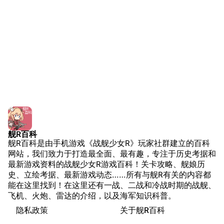
舰少资料库
JSTOR期刊图书馆
NGA战舰少女R专
Navweaps（镜
区
像）
萌娘百科战舰少女
Navypedia
苍青幻影wiki（只
Naval
Encyclopedia
读）
NavSource
四叶草剧场BiliWiki
Wings Aviation
战列舰论坛
Secret Projects论
装甲航母网
坛
Dreadnoughtproject
Shipbucket像素战
舰R百科
舰R百科是由手机游戏《战舰少女R》玩家社群建立的百科
舰
战舰计划1900-
网站，我们致力于打造最全面、最有趣，专注于历史考据和
1950
最新游戏资料的战舰少女R游戏百科！关卡攻略、舰娘历
美国海军历史手册
清除缓存
史、立绘考据、最新游戏动态……所有与舰R有关的内容都
能在这里找到！在这里还有一战、二战和冷战时期的战舰、
平贺让数字档案馆
飞机、火炮、雷达的介绍，以及海军知识科普。
Hyper War
隐私政策
关于舰R百科
链入页面