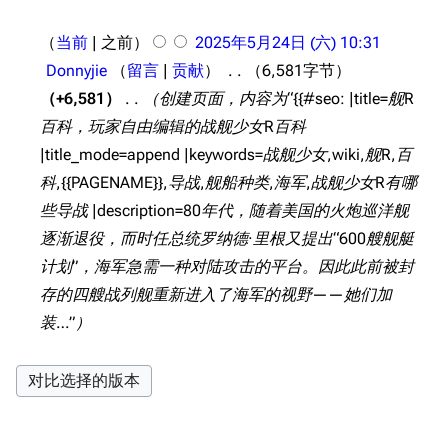
放映厅
舰船归宿一览
)
无
要
2
当前
之前
2025年5月24日 (六) 10:31
战区支队基地
舰名溯源
编
0
Donnyjie
留言
贡献
6,581字节
辑
工程局
舰艇徽章与格言
2
+6,581
创建页面，内容为“{{#seo: |title=舰R
摘
5
特别船坞
图纸舰与未成舰
百科，玩家自由编辑的战舰少女R百科
要
年
蒸汽轮机基础
|title_mode=append |keywords=战舰少女,wiki,舰R,百
5
科,{{PAGENAME}},导战,舰船种类,海军,战舰少女R有哪
美海军惯导系统
月
些导战 |description=80年代，随着美国的火炮巡洋舰
意大利军舰一览
2
逐渐退役，而时任总统罗纳德·里根又提出“600艘舰艇
4
旧日本八八舰队
计划”，海军急需一种对陆攻击的平台。因此此前被封
日
存的四艘战列舰重新进入了海军的视野——她们加
旧日本军舰一览
(
装…”
近代中国图纸舰
星
期
解放军主战舰艇
六
友情链接
资料站
)