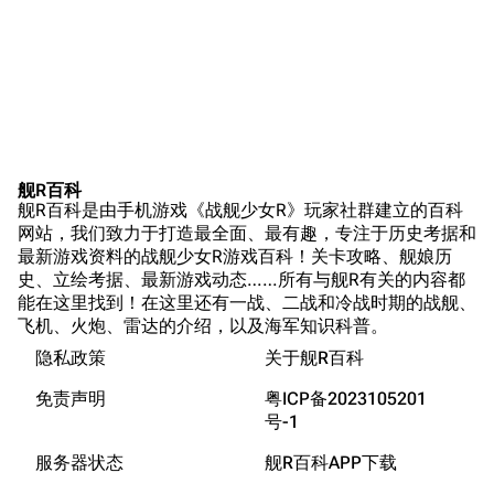
苍青幻影wiki（只
Naval
Encyclopedia
读）
NavSource
四叶草剧场BiliWiki
Wings Aviation
战列舰论坛
Secret Projects论
装甲航母网
坛
Dreadnoughtproject
Shipbucket像素战
舰R百科
舰R百科是由手机游戏《战舰少女R》玩家社群建立的百科
舰
战舰计划1900-
网站，我们致力于打造最全面、最有趣，专注于历史考据和
1950
最新游戏资料的战舰少女R游戏百科！关卡攻略、舰娘历
美国海军历史手册
史、立绘考据、最新游戏动态……所有与舰R有关的内容都
能在这里找到！在这里还有一战、二战和冷战时期的战舰、
平贺让数字档案馆
清除缓存
飞机、火炮、雷达的介绍，以及海军知识科普。
Hyper War
隐私政策
关于舰R百科
Fold3
链入页面
免责声明
粤ICP备2023105201
大英帝国战争博物
号-1
相关更改
未登录
馆
服务器状态
舰R百科APP下载
未登录用户的IP地址会在进行任意编辑后公开展示。
Naval History
页面信息