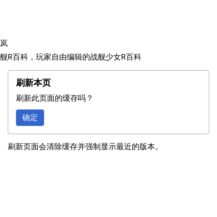
搜索
特别船坞
图纸舰与未成舰
蒸汽轮机基础
岚
美海军惯导系统
舰R百科，玩家自由编辑的战舰少女R百科
意大利军舰一览
旧日本八八舰队
刷新本页
旧日本军舰一览
刷新此页面的缓存吗？
近代中国图纸舰
确定
解放军主战舰艇
刷新页面会清除缓存并强制显示最近的版本。
友情链接
资料站
舰少资料库
JSTOR期刊图书馆
NGA战舰少女R专
Navweaps（镜
区
像）
萌娘百科战舰少女
Navypedia