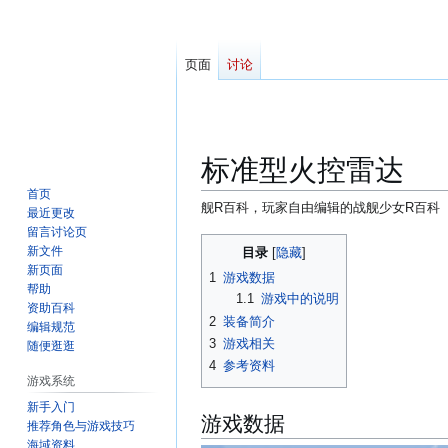
页面
讨论
标准型火控雷达
首页
舰R百科，玩家自由编辑的战舰少女R百科
最近更改
留言讨论页
跳
跳
新文件
目录
转
转
新页面
1
游戏数据
到
到
帮助
1.1
游戏中的说明
资助百科
导
搜
2
装备简介
编辑规范
航
索
3
游戏相关
随便逛逛
4
参考资料
游戏系统
新手入门
游戏数据
推荐角色与游戏技巧
海域资料