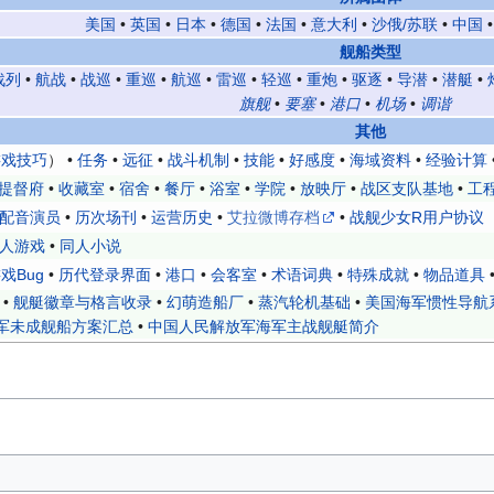
美国
•
英国
•
日本
•
德国
•
法国
•
意大利
•
沙俄/苏联
•
中国
舰船类型
战列
•
航战
•
战巡
•
重巡
•
航巡
•
雷巡
•
轻巡
•
重炮
•
驱逐
•
导潜
•
潜艇
•
旗舰
•
要塞
•
港口
•
机场
•
调谐
其他
游戏技巧
） •
任务
•
远征
•
战斗机制
•
技能
•
好感度
•
海域资料
•
经验计算
提督府
•
收藏室
•
宿舍
•
餐厅
•
浴室
•
学院
•
放映厅
•
战区支队基地
•
工
配音演员
•
历次场刊
•
运营历史
•
艾拉微博存档
•
战舰少女R用户协议
人游戏
•
同人小说
戏Bug
•
历代登录界面
•
港口
•
会客室
•
术语词典
•
特殊成就
•
物品道具
•
舰艇徽章与格言收录
•
幻萌造船厂
•
蒸汽轮机基础
•
美国海军惯性导航
军未成舰船方案汇总
•
中国人民解放军海军主战舰艇简介