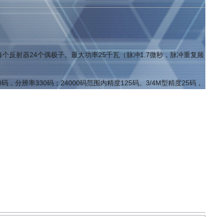
个反射器24个偶极子。最大功率25千瓦（脉冲1.7微秒，脉冲重复频
，分辨率330码；24000码范围内精度125码。3/4M型精度25码，