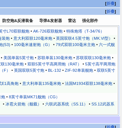
折叠
折叠
防空炮&反潜装备
导弹&发射器
雷达
强化部件
英寸L70双联舰炮
•
AK-726双联舰炮
•
特殊炮塔（T-34/76）
连装炮
•
意大利双联120毫米炮
•
英国双联4.5英寸炮（MK.VI型）
•
(53)
•
100毫米速射炮（G）
•
79式双联100毫米主炮
•
六一式舰
•
美国单装5英寸炮
•
苏联单装130毫米炮
•
苏联双联130毫米炮
•
双联130毫米炮
•
双联5英寸平高两用炮（RAT）
•
5英寸高平两用炮
（F）
•
英国双联5英寸炮
•
BL-132
•
ZIF-92单装舰炮
•
双联5英寸
式E1高角炮
•
意大利单装135毫米炮
•
法国M1934双联138毫米炮
•
米炮
•
8英寸单装MK71舰炮（CG）
）
•
冰雹火箭炮（舰载）
•
六联武器系统（SS.11）
•
SS.12武器系
折叠