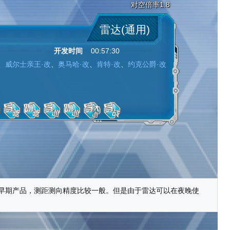
对空倍率1.8
雷达(通用)
开发时间
00:57:30
、
威尔士亲王·改
、
奥马哈·改
、
肯特·改
、
约克公爵·改
是早期产品，测距测向精度比较一般。但是由于雷达可以在夜晚使