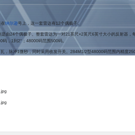
装在
纳尔逊
号上，这一套雷达有12个偶极子。
是由24个偶极子。整套雷达为一对21英尺×2英尺6英寸大小的反射器，每
0码，1到2°；48000码范围500码。
脉冲1微秒，同时采用收发开关。284M1/2型48000码范围内精度250码