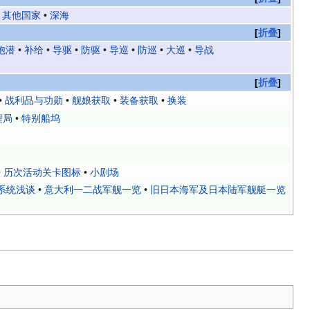
•
其他国家
•
深海
折叠
炮潜
•
补给
•
导驱
•
防驱
•
导巡
•
防巡
•
大巡
•
导战
折叠
•
战利品与功勋
•
舰娘获取
•
装备获取
•
换装
程局
•
特别船坞
•
历次活动关卡图标
•
小剧场
系统浅谈
•
意大利一二战军舰一览
•
旧日本海军及日本陆军舰艇一览