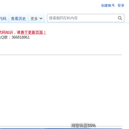
创建账号
登录
搜
代码
查看历史
更多
索
代码知识，请
勇于更新页面！
群：366818861
对空补正50%