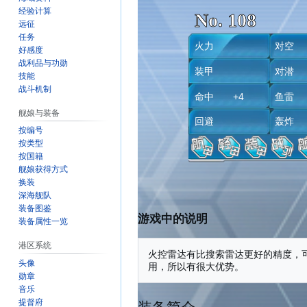
经验计算
No. 108
远征
任务
火力
对空 
好感度
战利品与功勋
装甲
对
技能
战斗机制
命中 +4
鱼
舰娘与装备
回避
轰
按编号
按类型
按国籍
舰娘获得方式
换装
深海舰队
装备图鉴
游戏中的说明
装备属性一览
港区系统
火控雷达有比搜索雷达更好的精度，
头像
勋章
音乐
提督府