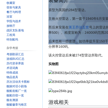
装备简介
收藏室
宿舍与家具
原型为英国的284型雷达。
餐厅与料理
浴室
主炮火控雷达，第一套于1940年6月安
学院与战术
放映厅
而后来安装在
英王乔治五世
号上的雷达则
战区支队基地
率500）。精度宣称为：24000码范围20
工程局
特别船坞
后来也有一些改进，如功率提升至150千瓦，
分辨率160码。
杂学考据
考据勘误汇总
该火控雷达后来被274型雷达所取代。
游戏BUG汇总
历代登录界面
实物图
术语词典
特殊成就
物品道具
历次活动关卡图标
舰娘对话小剧场
舰船造船厂一览
舰船归宿一览
舰名溯源
游戏相关
舰艇徽章与格言