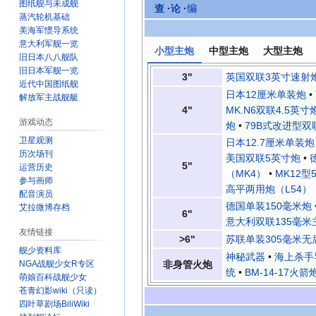
图纸舰与未成舰
查
·
论
·
编
蒸汽轮机基础
美海军惯导系统
意大利军舰一览
小型主炮
中型主炮
大型主炮
旧日本八八舰队
旧日本军舰一览
3"
英国双联3英寸速射
近代中国图纸舰
日本12厘米单装炮
•
解放军主战舰艇
4"
MK.N6双联4.5英寸
游戏动态
炮
•
79B式改进型双
卫星观测
日本12.7厘米单装炮
历次场刊
美国双联5英寸炮
•
5"
运营历史
（MK4）
•
MK12型
参与画师
高平两用炮（L54）
配音演员
德国单装150毫米炮
艾拉微博存档
6"
意大利双联135毫米
友情链接
>6"
苏联单装305毫米无
舰少资料库
神秘武器
•
海上杀手
NGA战舰少女R专区
非身管火炮
统
•
BM-14-17火箭
萌娘百科战舰少女
苍青幻影wiki（只读）
四叶草剧场BiliWiki