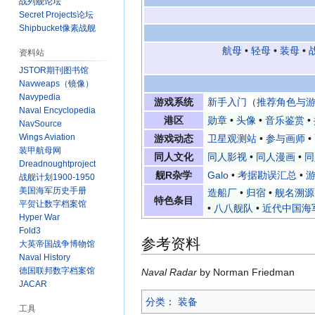
战列舰论坛
Secret Projects论坛
Shipbucket像素战舰
航母
•
轻母
•
装母
•
资料站
JSTOR期刊图书馆
Navweaps（镜像）
Navypedia
游戏系统
新手入门
（
推荐角色与
Naval Encyclopedia
港区
勋章
•
头像
•
音乐鉴赏
•
NavSource
Wings Aviation
游戏动态
卫星观测站
•
参与画师
•
装甲航母网
同人文化
同人影视
•
同人漫画
•
同
Dreadnoughtproject
舰R杂学
Galo
•
考据勘误汇总
•
游
战舰计划1900-1950
美国海军历史手册
造船厂
•
归宿
•
舰名溯源
特色条目
平贺让数字档案馆
•
八八舰队
•
近代中国海
Hyper War
Fold3
参考资料
大英帝国战争博物馆
Naval History
德国联邦数字档案馆
Naval Radar
by Norman Friedman
JACAR
分类
：​
装备
工具