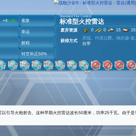
Standard Fire Control
标准型火控雷达
+4
索敌
(+18)
0
0
15
15
废弃资源
潜
幸运
厌战
、
约克公爵
、
纳尔逊·改
获得方式
雷
射程
自带
炸
对空补正50%
可以引导火炮射击。这种早期火控雷达波长50厘米，功率25千瓦。由于