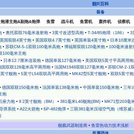
舰R百科
装备
炮潜主炮&副炮&炮弹
鱼雷
战斗机
鱼雷机
轰炸机
侦察机
炮
•
奥托双联76毫米速射炮
•
3英寸改进型高炮
•
T-34/85炮塔（186）
•
3
英国双联4英寸炮
•
英国双联4.7英寸炮
•
英国单装4英寸炮
•
日本10厘米
炮
•
苏联СМ-5-1双联100毫米高炮
•
博福斯双联120毫米炮
•
100毫米速射炮
联100毫米主炮
•
日本12.7厘米连装炮
•
德国单装127毫米炮
•
美国双联5英寸平高两用炮
德国双联128毫米高平两用炮
•
法国M1948双联127毫米炮
•
苏联СМ-2-1
5英寸舰炮
•
5英寸L54双联高平两用炮
•
MK42型5英寸舰炮
•
双联5英寸炮
•
德国双联150毫米炮
•
法国单装138毫米炮
•
中国单装150毫米炮
•
三年
主炮
后座力炮
•
9.2英寸舰炮（BM）
•
381毫米L40舰炮(BM)
•
MK71型203毫
导弹系统
•
A22火箭炮
•
БР-482炮弹
•
三联381毫米压缩空气炮（维苏威
炮
舰载武器制造商
•
鱼雷热动力技术浅析
所属团体