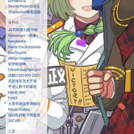
战列舰论坛
Secret Projects论坛
Shipbucket像素战舰
资料站
JSTOR期刊图书馆
Navweaps（镜像）
Navypedia
Naval Encyclopedia
NavSource
Wings Aviation
装甲航母网
Dreadnoughtproject
战舰计划1900-1950
美国海军历史手册
平贺让数字档案馆
Hyper War
Fold3
大英帝国战争博物馆
Naval History
德国联邦数字档案馆
JACAR
工具