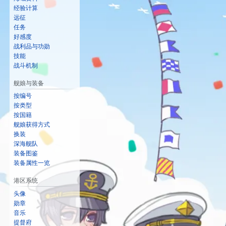
经验计算
远征
任务
好感度
战利品与功勋
技能
战斗机制
舰娘与装备
按编号
按类型
按国籍
舰娘获得方式
换装
深海舰队
装备图鉴
装备属性一览
港区系统
头像
勋章
音乐
提督府