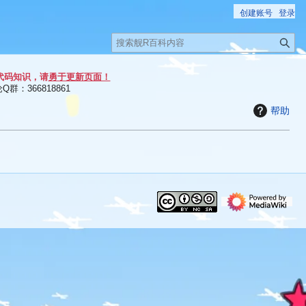
创建账号
登录
搜
索
代码知识，请
勇于更新页面！
群：366818861
帮助