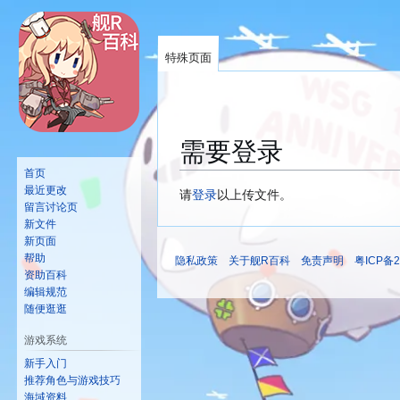
特殊页面
需要登录
首页
最近更改
跳
跳
请
登录
以上传文件。
留言讨论页
转
转
新文件
到
到
新页面
导
搜
帮助
隐私政策
关于舰R百科
免责声明
粤ICP备2
航
索
资助百科
编辑规范
随便逛逛
游戏系统
新手入门
推荐角色与游戏技巧
海域资料