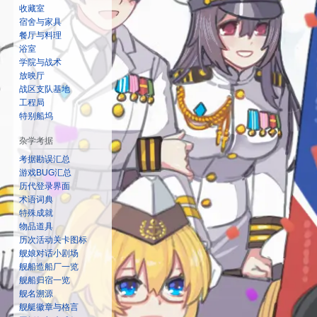
收藏室
宿舍与家具
餐厅与料理
浴室
学院与战术
放映厅
战区支队基地
工程局
特别船坞
杂学考据
考据勘误汇总
游戏BUG汇总
历代登录界面
术语词典
特殊成就
物品道具
历次活动关卡图标
舰娘对话小剧场
舰船造船厂一览
舰船归宿一览
舰名溯源
舰艇徽章与格言