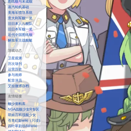
图纸舰与未成舰
蒸汽轮机基础
美海军惯导系统
意大利军舰一览
旧日本八八舰队
旧日本军舰一览
近代中国图纸舰
解放军主战舰艇
游戏动态
卫星观测
历次场刊
运营历史
参与画师
配音演员
艾拉微博存档
友情链接
舰少资料库
NGA战舰少女R专区
萌娘百科战舰少女
苍青幻影wiki（只读）
四叶草剧场BiliWiki