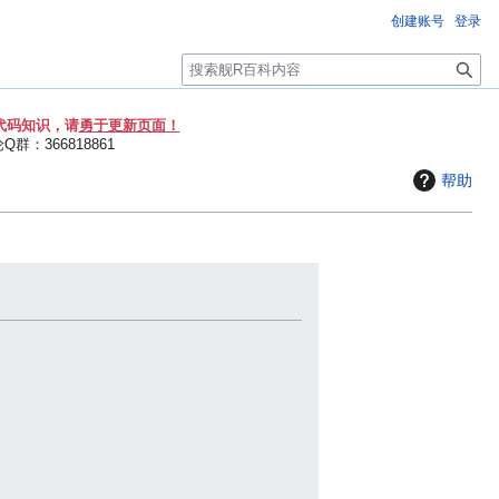
创建账号
登录
搜
索
代码知识，请
勇于更新页面！
群：366818861
帮助