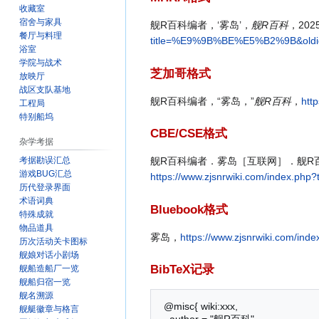
收藏室
宿舍与家具
舰R百科编者，‘雾岛’，
舰R百科
，202
餐厅与料理
title=%E9%9B%BE%E5%B2%9B&oldi
浴室
学院与战术
芝加哥格式
放映厅
战区支队基地
舰R百科编者，“雾岛，”
舰R百科
，
htt
工程局
特别船坞
CBE/CSE格式
杂学考据
考据勘误汇总
舰R百科编者．雾岛［互联网］．舰R百科
游戏BUG汇总
https://www.zjsnrwiki.com/index.
历代登录界面
术语词典
Bluebook格式
特殊成就
物品道具
雾岛，
https://www.zjsnrwiki.co
历次活动关卡图标
舰娘对话小剧场
BibTeX记录
舰船造船厂一览
舰船归宿一览
舰名溯源
 @misc{ wiki:xxx,

舰艇徽章与格言
   author = "舰R百科",
