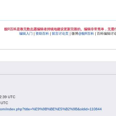
舰R百科是靠无数志愿编辑者持续地建设更新完善的。编辑非常简单，无需
编辑入门
|
资助百科
|
留言讨论页
| 微博
@舰R百科
| 百科编辑讨论Q
39 UTC
 UTC
ki.com/index.php?title=%E9%9B%BE%E5%B2%9B&oldid=110844