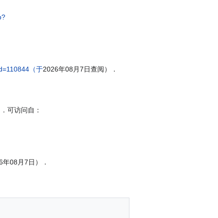
p?
did=110844（于
2026年08月7日查阅）．
日］．可访问自：
26年08月7日）．