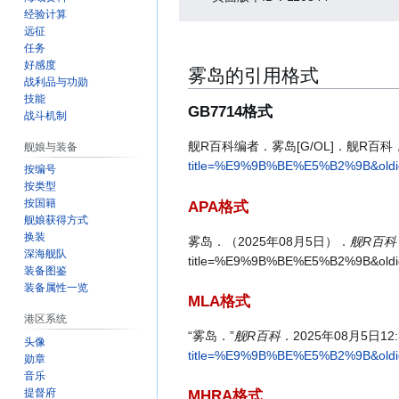
经验计算
远征
任务
好感度
雾岛的引用格式
战利品与功勋
技能
GB7714格式
战斗机制
舰R百科编者．雾岛[G/OL]．舰R百科，20
舰娘与装备
title=%E9%9B%BE%E5%B2%9B&old
按编号
按类型
按国籍
APA格式
舰娘获得方式
换装
雾岛．（2025年08月5日）．
舰R百科
深海舰队
title=%E9%9B%BE%E5%B2%9B&old
装备图鉴
装备属性一览
MLA格式
港区系统
“雾岛．”
舰R百科
．2025年08月5日12
头像
title=%E9%9B%BE%E5%B2%9B&oldi
勋章
音乐
提督府
MHRA格式