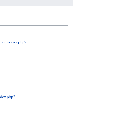
i.com/index.php?
?
index.php?