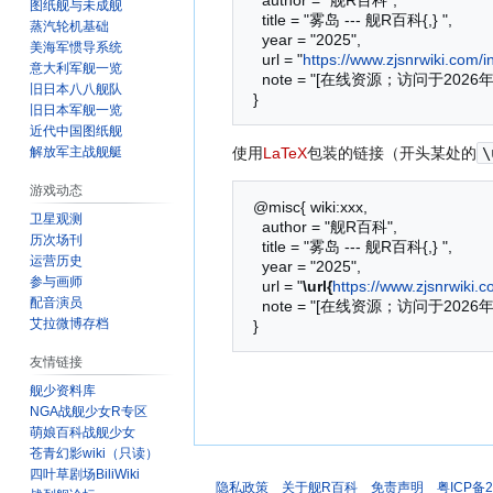
图纸舰与未成舰
   title = "雾岛 --- 舰R百科{,} ",

蒸汽轮机基础
   year = "2025",

美海军惯导系统
   url = "
https://www.zjsnrwiki.c
意大利军舰一览
   note = "[在线资源；访问于2026年08月7日]"

旧日本八八舰队
旧日本军舰一览
近代中国图纸舰
解放军主战舰艇
使用
LaTeX
包装的链接（开头某处的
\
游戏动态
 @misc{ wiki:xxx,

卫星观测
   author = "舰R百科",

历次场刊
   title = "雾岛 --- 舰R百科{,} ",

运营历史
   year = "2025",

参与画师
   url = "
\url{
https://www.zjsnrwi
配音演员
   note = "[在线资源；访问于2026年08月7日]"

艾拉微博存档
友情链接
舰少资料库
NGA战舰少女R专区
萌娘百科战舰少女
苍青幻影wiki（只读）
四叶草剧场BiliWiki
隐私政策
关于舰R百科
免责声明
粤ICP备2