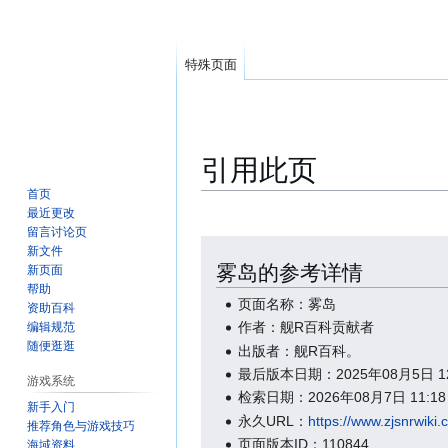
特殊页面
引用此页
首页
最近更改
留言讨论页
跳
跳
新文件
转
转
雾岛的参考详情
新页面
到
到
帮助
页面名称：雾岛
资助百科
导
搜
作者：舰R百科贡献者
编辑规范
航
索
随便逛逛
出版者：舰R百科。
最后版本日期：2025年08月5日 12:
游戏系统
检索日期：2026年08月7日 11:18
新手入门
永久URL：
https://www.zjsnrwi
推荐角色与游戏技巧
页面版本ID：110844
海域资料