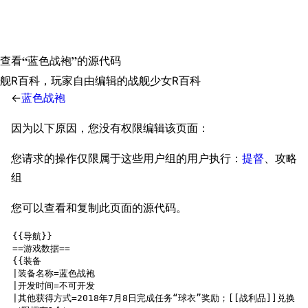
查看“︁蓝色战袍”︁的源代码
舰R百科，玩家自由编辑的战舰少女R百科
←
蓝色战袍
11.9万
1696
6690
舰R百科
因为以下原因，您没有权限编辑该页面：
您请求的操作仅限属于这些用户组的用户执行：
提督
、​攻略
导航
游戏系统
舰娘与装备
组
首页
新手入门
按编号
您可以查看和复制此页面的源代码。
推荐角色与游戏技
最近更改
按类型
巧
留言讨论页
按国籍
海域资料
新文件
舰娘获得方式
经验计算
新页面
换装
远征