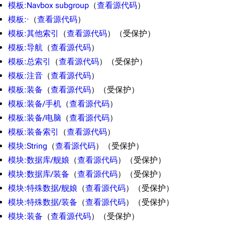
宿舍与家具
物品道具
艾拉微博存档
模板:Navbox subgroup
​（
查看源代码
）​
模板:·
​（
查看源代码
）​
餐厅与料理
历次活动关卡图标
模板:其他索引
​（
查看源代码
）​（受保护）
浴室
舰娘对话小剧场
模板:导航
​（
查看源代码
）​
学院与战术
舰船造船厂一览
模板:总索引
​（
查看源代码
）​（受保护）
放映厅
舰船归宿一览
模板:注音
​（
查看源代码
）​
模板:装备
​（
查看源代码
）​（受保护）
战区支队基地
舰名溯源
模板:装备/手机
​（
查看源代码
）​
工程局
舰艇徽章与格言
模板:装备/电脑
​（
查看源代码
）​
特别船坞
图纸舰与未成舰
模板:装备索引
​（
查看源代码
）​
模块:String
​（
查看源代码
）​（受保护）
蒸汽轮机基础
模块:数据库/舰娘
​（
查看源代码
）​（受保护）
美海军惯导系统
模块:数据库/装备
​（
查看源代码
）​（受保护）
意大利军舰一览
模块:特殊数据/舰娘
​（
查看源代码
）​（受保护）
旧日本八八舰队
模块:特殊数据/装备
​（
查看源代码
）​（受保护）
模块:装备
​（
查看源代码
）​（受保护）
旧日本军舰一览