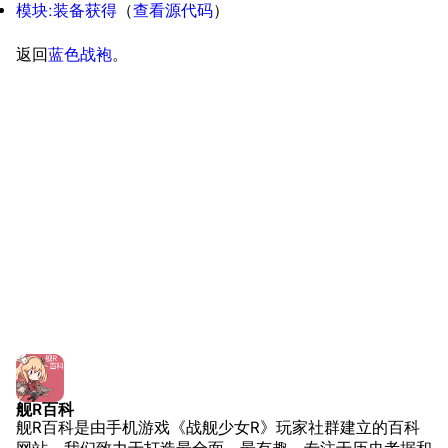
模块:装备获得
​（
查看源代码
）​
近代中国图纸舰
返回
蓝色战袍
。
解放军主战舰艇
友情链接
资料站
舰少资料库
JSTOR期刊图书馆
NGA战舰少女R专
Navweaps（镜
区
像）
萌娘百科战舰少女
Navypedia
苍青幻影wiki（只
Naval
Encyclopedia
读）
NavSource
四叶草剧场BiliWiki
Wings Aviation
战列舰论坛
Secret Projects论
装甲航母网
坛
Dreadnoughtproject
Shipbucket像素战
舰R百科
舰R百科是由手机游戏《战舰少女R》玩家社群建立的百科
舰
战舰计划1900-