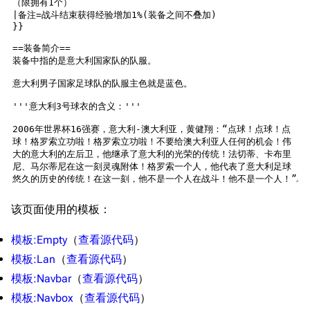
帮助
深海舰队
任务
资助百科
装备图鉴
好感度
编辑规范
装备属性一览
战利品与功勋
随便逛逛
技能
特殊页面
战斗机制
上传文件
港区系统
杂学考据
游戏动态
头像
考据勘误汇总
卫星观测
该页面使用的模板：
勋章
游戏BUG汇总
历次场刊
音乐
历代登录界面
运营历史
模板:Empty
​（
查看源代码
）​
模板:Lan
​（
查看源代码
）​
提督府
术语词典
参与画师
模板:Navbar
​（
查看源代码
）​
收藏室
特殊成就
配音演员
模板:Navbox
​（
查看源代码
）​