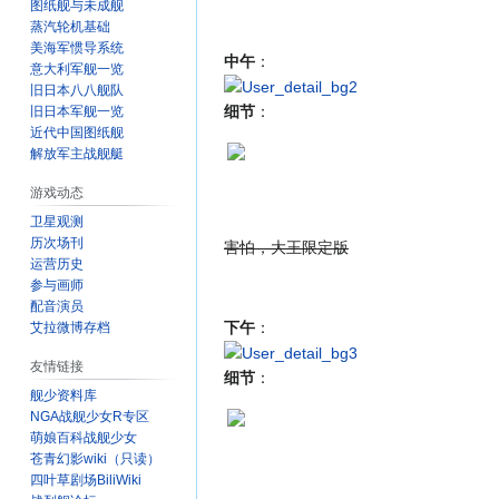
图纸舰与未成舰
蒸汽轮机基础
美海军惯导系统
中午
：
意大利军舰一览
旧日本八八舰队
细节
：
旧日本军舰一览
近代中国图纸舰
解放军主战舰艇
游戏动态
卫星观测
历次场刊
害怕，大王限定版
运营历史
参与画师
配音演员
下午
：
艾拉微博存档
友情链接
细节
：
舰少资料库
NGA战舰少女R专区
萌娘百科战舰少女
苍青幻影wiki（只读）
四叶草剧场BiliWiki