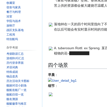
《暴君与驱逐舰》壁画。整体寓意
收藏室
苦上供的资源都会被大建烧尽温暖
宿舍与家具
餐厅与料理
浴室
学院与战术
落地钟在一天的四个时间里指向了
放映厅
在以后可能会有实时显示时间的功
战区支队基地
工程局
特别船坞
杂学考据
A. tuberosum Rottl. ex Spreng
植物的花~
其实就是韭菜
考据勘误汇总
游戏BUG汇总
历代登录界面
四个场景
术语词典
特殊成就
早晨
：
物品道具
历次活动关卡图标
细节
：
舰娘对话小剧场
舰船造船厂一览
舰船归宿一览
舰名溯源
舰艇徽章与格言