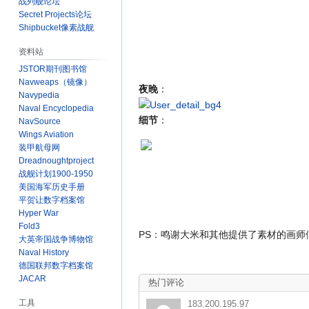
战列舰论坛
Secret Projects论坛
Shipbucket像素战舰
资料站
JSTOR期刊图书馆
Navweaps（镜像）
夜晚
：
Navypedia
Naval Encyclopedia
细节
：
NavSource
Wings Aviation
装甲航母网
Dreadnoughtproject
战舰计划1900-1950
美国海军历史手册
平贺让数字档案馆
Hyper War
Fold3
PS：鸣谢大米和其他提供了素材的画师
大英帝国战争博物馆
Naval History
德国联邦数字档案馆
JACAR
热门评论
工具
183.200.195.97