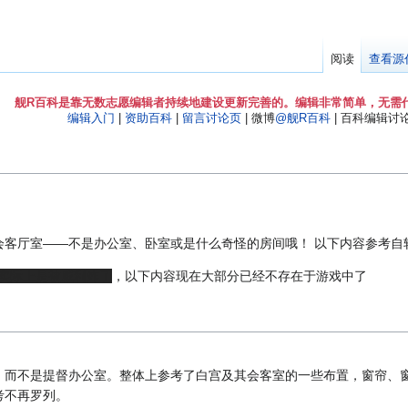
阅读
查看源
舰R百科是靠无数志愿编辑者持续地建设更新完善的。编辑非常简单，无需
编辑入门
|
资助百科
|
留言讨论页
| 微博
@舰R百科
| 百科编辑讨论Q
会客厅室——不是办公室、卧室或是什么奇怪的房间哦！ 以下内容参考自
实际上是被
威利
炸了
，以下内容现在大部分已经不存在于游戏中了
，而不是提督办公室。整体上参考了白宫及其会客室的一些布置，窗帘、
考不再罗列。