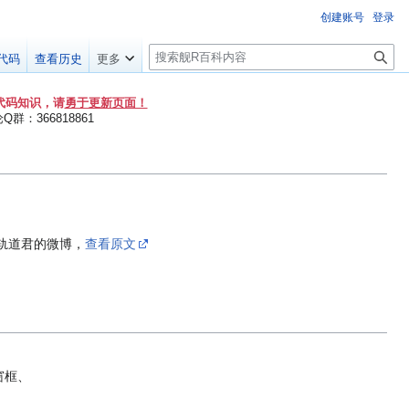
创建账号
登录
搜
代码
查看历史
更多
索
代码知识，请
勇于更新页面！
群：366818861
轨道君的微博，
查看原文
窗框、