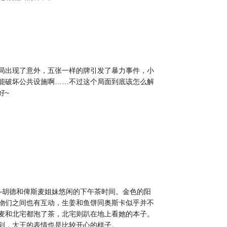
局出现了意外，五张一样的牌引发了暴力事件，小
能破坏公共设施啊……不过这个局面到底该怎么解
好~
~胡德和俾斯麦姐妹悠闲的下午茶时间。金色的阳
物们之间也有互动，生姜和鱼饼同奥斯卡似乎并不
麦和北宅都泡了茶，北宅则趴在地上看她的本子。
刻，大王的表情也是比较开心的样子。