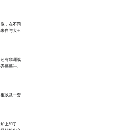
肖像，在不同
都来自与大王
，还有非洲战
齐齐整整）
。
相框以及一套
壁炉上印了