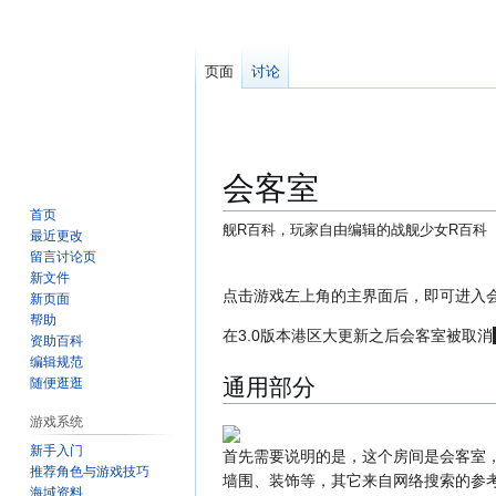
页面
讨论
会客室
首页
舰R百科，玩家自由编辑的战舰少女R百科
最近更改
留言讨论页
跳
跳
新文件
转
转
点击游戏左上角的主界面后，即可进入
新页面
到
到
帮助
在3.0版本港区大更新之后会客室被取消
资助百科
导
搜
编辑规范
航
索
通用部分
随便逛逛
游戏系统
新手入门
首先需要说明的是，这个房间是会客室
推荐角色与游戏技巧
墙围、装饰等，其它来自网络搜索的参
海域资料