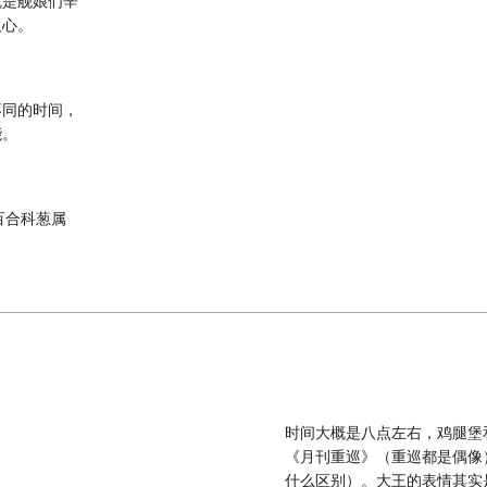
就是舰娘们辛
人心。
不同的时间，
能。
. 某百合科葱属
时间大概是八点左右，鸡腿堡
《月刊重巡》（重巡都是偶像
什么区别）。大王的表情其实