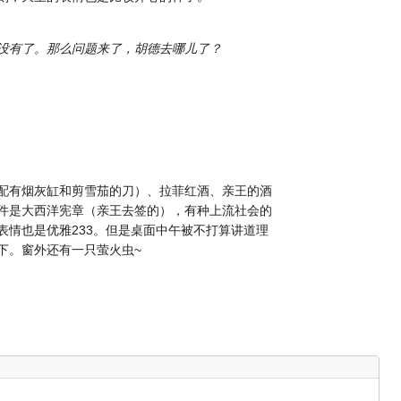
没有了。那么问题来了，胡德去哪儿了？
配有烟灰缸和剪雪茄的刀）、拉菲红酒、亲王的酒
件是大西洋宪章（亲王去签的），有种上流社会的
表情也是优雅233。但是桌面中午被不打算讲道理
下。窗外还有一只萤火虫~