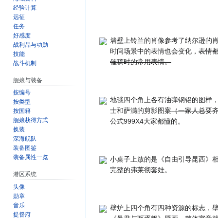
经验计算
远征
任务
好感度
墙壁上铃兰的肖像参考了纳尔逊的
战利品与功勋
时间场景中的表情也会变化，
表情
技能
催稿时的常用表情。
战斗机制
舰娘与装备
按编号
地毯四个角上各有油弹钢铝的图样
按类型
士和萨满的剪影图案
（一家人总要
按国籍
舰娘获得方式
公式999X4大家都懂的。
换装
深海舰队
装备图鉴
装备属性一览
小桌子上放的是《自由引导昆西》
完整的弗莱彻套娃。
港区系统
头像
勋章
音乐
壁炉上四个角有四种资源的标志，
提督府