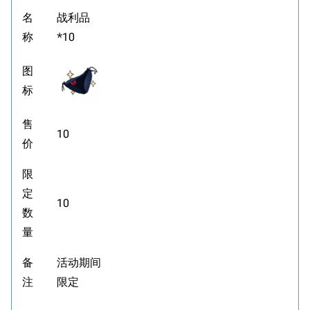
名
战利品
收藏室
特殊成就
配音演员
称
*10
宿舍与家具
物品道具
艾拉微博存档
餐厅与料理
历次活动关卡图标
图
标
浴室
舰娘对话小剧场
学院与战术
舰船造船厂一览
售
10
价
放映厅
舰船归宿一览
战区支队基地
舰名溯源
限
定
工程局
舰艇徽章与格言
10
数
特别船坞
图纸舰与未成舰
量
蒸汽轮机基础
备
活动期间
美海军惯导系统
注
限定
意大利军舰一览