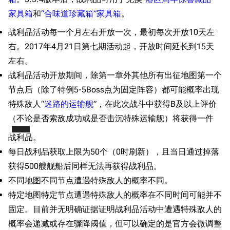
家具箱
和
“合味道珍藏箱”家具箱
。
战利品活动每一个月左右开放一次，最初每次开放10天左
右。2017年4月21日第七期活动起，开放时间延长到15天
左右。
战利品活动开放期间，除第一章外其他所有出征地图第一个
节点后（除了特例5-5Boss点为固定阵容）都可能概率出现
特殊敌人“
迷路的运输舰
”，在此次战斗中获得B及以上评价
（不论是否索敌成功或是否击沉特殊运输舰）将获得一件
胖次
战利品
。
每日战利品获取上限为50个（0时刷新），且当日通过掉落
获得500艘舰船后同样无法再获得战利品。
不同地图不同节点遭遇特殊敌人的概率不同。
特定地图特定节点遭遇特殊敌人的概率在不同时间可能并不
固定。目前并无明确证据证明战利品活动中遭遇特殊敌人的
概率会递减或存在骤降阈值，但可以确定的是官方会微调整