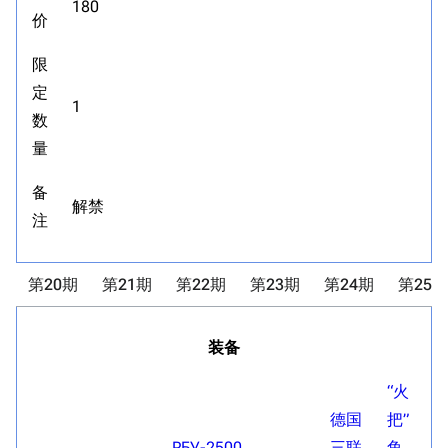
180
价
限
定
1
数
量
备
解禁
注
第20期
第21期
第22期
第23期
第24期
第25期
装备
“火
德国
把”
РБУ-2500
三联
鱼