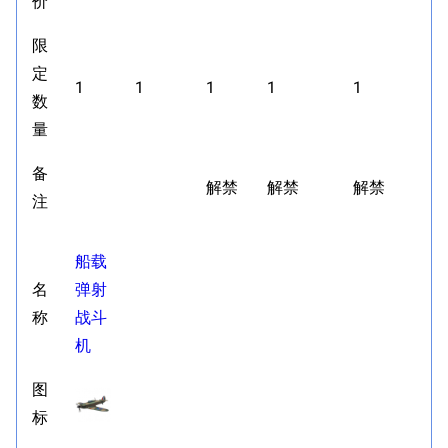
价
限
定
1
1
1
1
1
数
量
备
解禁
解禁
解禁
注
船载
名
弹射
称
战斗
机
图
标