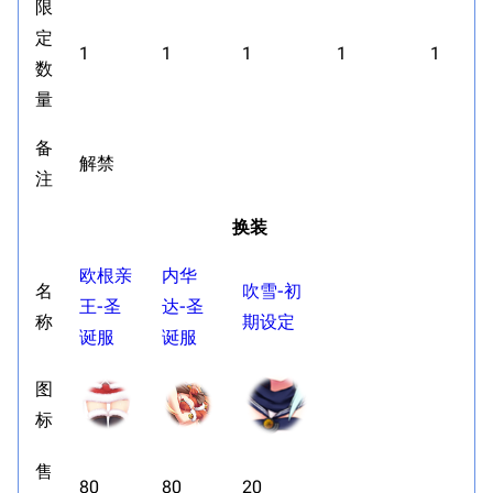
限
定
1
1
1
1
1
数
量
备
解禁
注
换装
欧根亲
内华
名
吹雪-初
王-圣
达-圣
称
期设定
诞服
诞服
图
标
售
80
80
20