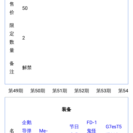
售
50
价
限
定
2
数
量
备
解禁
注
第49期
第50期
第51期
第52期
第53期
第54期
装备
企鹅
FD-1
节日
G7esT5
名
导弹
Me-
鬼怪