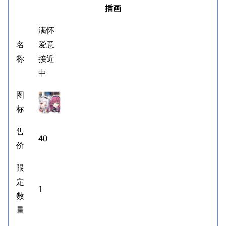
插画
满怀
名
爱意
称
接近
中
图
标
售
40
价
限
定
1
数
量