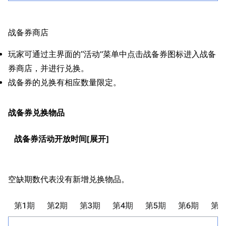
旧日本八八舰队
旧日本军舰一览
战备券商店
近代中国图纸舰
玩家可通过主界面的“活动”菜单中点击战备券图标进入战备
解放军主战舰艇
券商店，并进行兑换。
战备券的兑换有相应数量限定。
友情链接
资料站
舰少资料库
JSTOR期刊图书馆
战备券兑换物品
NGA战舰少女R专
Navweaps（镜
区
像）
战备券活动开放时间
萌娘百科战舰少女
Navypedia
苍青幻影wiki（只
Naval
Encyclopedia
读）
空缺期数代表没有新增兑换物品。
NavSource
四叶草剧场BiliWiki
Wings Aviation
战列舰论坛
第1期
第2期
第3期
第4期
第5期
第6期
第7
Secret Projects论
装甲航母网
坛