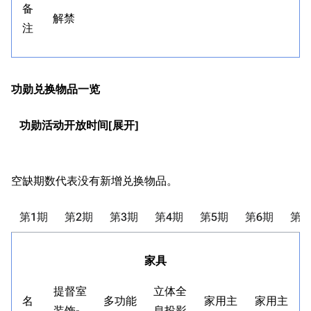
备
解禁
注
功勋兑换物品一览
功勋活动开放时间
空缺期数代表没有新增兑换物品。
第1期
第2期
第3期
第4期
第5期
第6期
第7
家具
提督室
立体全
名
多功能
家用主
家用主
装饰-
息投影