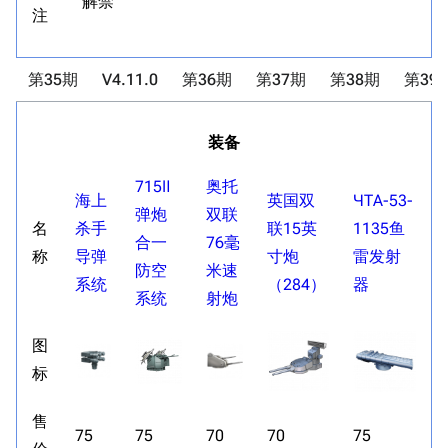
解禁
注
第35期
V4.11.0
第36期
第37期
第38期
第39
装备
715Ⅱ
奥托
海上
英国双
ЧТА-53-
弹炮
双联
名
杀手
联15英
1135鱼
合一
76毫
称
导弹
寸炮
雷发射
防空
米速
系统
（284）
器
系统
射炮
图
标
售
75
75
70
70
75