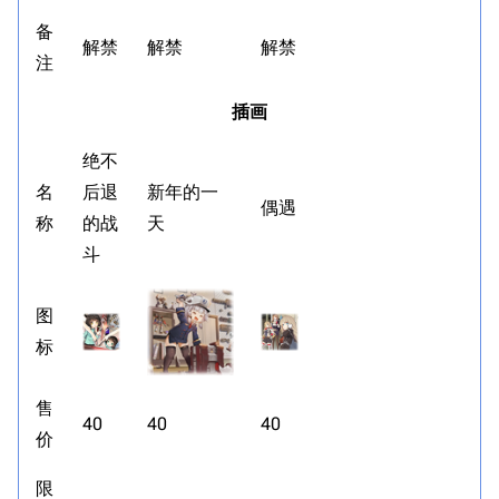
备
解禁
解禁
解禁
注
插画
绝不
名
后退
新年的一
偶遇
称
的战
天
斗
图
标
售
40
40
40
价
限