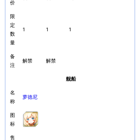
价
限
定
1
1
1
数
量
备
解禁
解禁
注
舰船
名
萝德尼
称
图
标
售