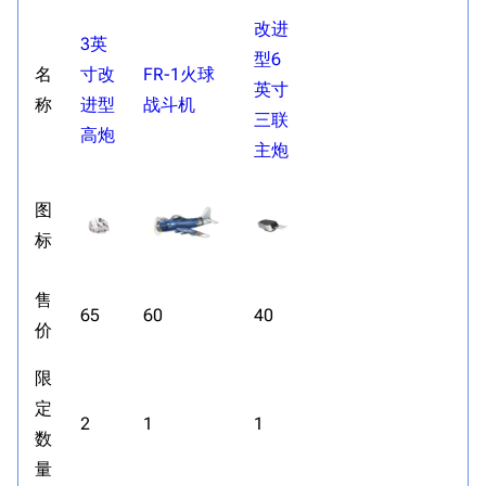
改进
3英
型6
名
寸改
FR-1火球
英寸
称
进型
战斗机
三联
高炮
主炮
图
标
售
65
60
40
价
限
定
2
1
1
数
量