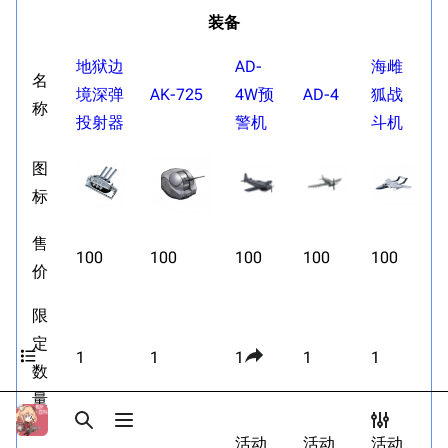
Dreadnoughtproject
Shipbucket像素战
装备
清除缓存
舰
战舰计划1900-
战利品概述
地狱边
1950
AD-
海雌
名
功勋概述
美国海军历史手册
境深弹
AK-725
4W预
AD-4
狐战
链入页面
称
战备券概述
投射器
警机
斗机
平贺让数字档案馆
相关更改
战利品商店
Hyper War
图
可打印版
战利品兑换物品一览
标
Fold3
固定链接
功勋兑换物品一览
大英帝国战争博物
售
页面信息
战备券商店
未登录
馆
100
100
100
100
100
未登录用户的IP地址会在进行任意编辑后公开展示。
价
战备券兑换物品
Naval History
Cargo数据
德国联邦数字档案
相关链接
限
引用此页
创建账号
馆
定
目录
分享此页面
更多
查看
associate
1
1
1
1
1
JACAR
登录
数
量
打开/关闭搜索
打开/关闭菜单
打开/关
打
活动
活动
活动