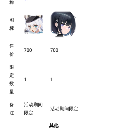
经验计算
称
新页面
换装
远征
帮助
深海舰队
图
任务
标
资助百科
装备图鉴
好感度
编辑规范
装备属性一览
战利品与功勋
售
700
700
随便逛逛
技能
价
特殊页面
战斗机制
限
上传文件
定
1
1
数
港区系统
杂学考据
游戏动态
量
头像
考据勘误汇总
卫星观测
备
活动期间
勋章
游戏BUG汇总
历次场刊
活动期间限定
注
限定
音乐
历代登录界面
运营历史
其他
提督府
术语词典
参与画师