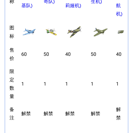
称
奇队)
生机)
基队)
莉娅机)
航
机)
图
标
售
60
50
40
50
40
价
限
定
1
1
1
1
1
数
量
备
解
解禁
解禁
解禁
解禁
注
禁