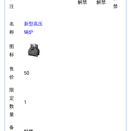
解禁
解禁
注
禁
名
新型高压
称
锅炉
图
标
售
50
价
限
定
1
数
量
备