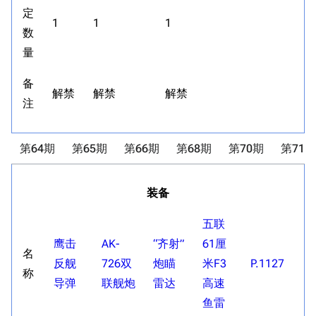
定
1
1
1
数
量
备
解禁
解禁
解禁
注
第64期
第65期
第66期
第68期
第70期
第71期
装备
五联
鹰击
AK-
“齐射”
61厘
名
反舰
726双
炮瞄
米F3
P.1127
称
导弹
联舰炮
雷达
高速
鱼雷