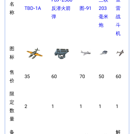
名
TBD-1A
反潜火箭
图-91
203
雷
称
弹
毫米
战
炮
斗
机
图
标
售
35
60
70
50
60
价
限
定
2
1
1
1
1
数
量
备
解