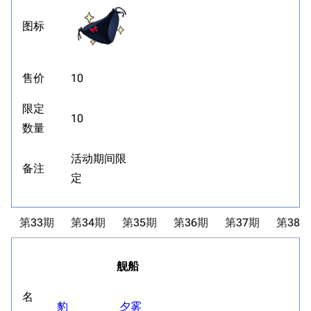
图标
售价
10
限定
10
数量
11.9万
1696
6687
活动期间限
舰R百科
备注
定
导航
游戏系统
舰娘与装备
第33期
第34期
第35期
第36期
第37期
第38期
首页
新手入门
按编号
推荐角色与游戏技
最近更改
按类型
舰船
巧
留言讨论页
按国籍
海域资料
名
豹
夕雾
新文件
舰娘获得方式