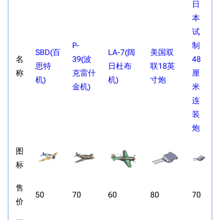
日
本
试
P-
制
SBD(百
LA-7(阔
美国双
名
39(波
48
思特
日杜布
联18英
称
克雷什
厘
机)
机)
寸炮
金机)
米
连
装
炮
图
标
售
50
70
60
80
70
价