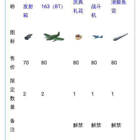
庆典
潜艇鱼
称
发射
163（BT）
战斗
礼花
雷
箱
机
图
标
售
70
80
80
80
80
价
限
定
2
2
1
1
1
数
量
备
解禁
解禁
解禁
注