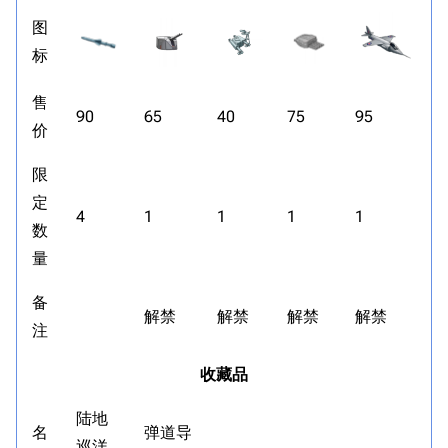
图
标
售
90
65
40
75
95
价
限
定
4
1
1
1
1
数
量
备
解禁
解禁
解禁
解禁
注
收藏品
陆地
名
弹道导
巡洋