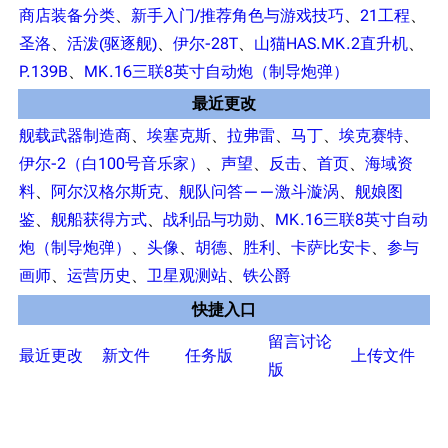
港区系统
杂学考据
游戏动态
材*
商店装备分类
、​
新手入门/推荐角色与游戏技巧
、​
21工程
、​
3
头像
考据勘误汇总
卫星观测
圣洛
、​
活泼(驱逐舰)
、​
伊尔-28T
、​
山猫HAS.MK.2直升机
、​
造核
P.139B
、​
MK.16三联8英寸自动炮（制导炮弹）
勋章
游戏BUG汇总
历次场刊
4
最近更改
音乐
历代登录界面
运营历史
Ex
舰载武器制造商
、​
埃塞克斯
、​
拉弗雷
、​
马丁
、​
埃克赛特
、​
提督府
术语词典
参与画师
55
伊尔-2（白100号音乐家）
、​
声望
、​
反击
、​
首页
、​
海域资
65
收藏室
特殊成就
配音演员
料
、​
阿尔汉格尔斯克
、​
舰队问答——激斗漩涡
、​
舰娘图
*10
宿舍与家具
物品道具
艾拉微博存档
鉴
、​
舰船获得方式
、​
战利品与功勋
、​
MK.16三联8英寸自动
75
炮（制导炮弹）
、​
头像
、​
胡德
、​
胜利
、​
卡萨比安卡
、​
参与
餐厅与料理
历次活动关卡图标
90
画师
、​
运营历史
、​
卫星观测站
、​
铁公爵
10
浴室
舰娘对话小剧场
快捷入口
12
学院与战术
舰船造船厂一览
留言讨论
13
最近更改
新文件
任务版
上传文件
放映厅
舰船归宿一览
版
15
战区支队基地
舰名溯源
16
18
工程局
舰艇徽章与格言