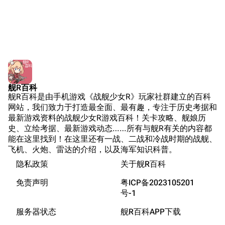
苍青幻影wiki（只
Naval
Encyclopedia
读）
NavSource
四叶草剧场BiliWiki
Wings Aviation
战列舰论坛
Secret Projects论
装甲航母网
坛
Dreadnoughtproject
Shipbucket像素战
舰R百科
清除缓存
舰R百科是由手机游戏《战舰少女R》玩家社群建立的百科
舰
战舰计划1900-
网站，我们致力于打造最全面、最有趣，专注于历史考据和
1950
最新游戏资料的战舰少女R游戏百科！关卡攻略、舰娘历
美国海军历史手册
链入页面
史、立绘考据、最新游戏动态……所有与舰R有关的内容都
能在这里找到！在这里还有一战、二战和冷战时期的战舰、
平贺让数字档案馆
相关更改
飞机、火炮、雷达的介绍，以及海军知识科普。
Hyper War
隐私政策
关于舰R百科
可打印版
Fold3
固定链接
免责声明
粤ICP备2023105201
大英帝国战争博物
号-1
页面信息
未登录
馆
服务器状态
舰R百科APP下载
未登录用户的IP地址会在进行任意编辑后公开展示。
Naval History
Cargo数据