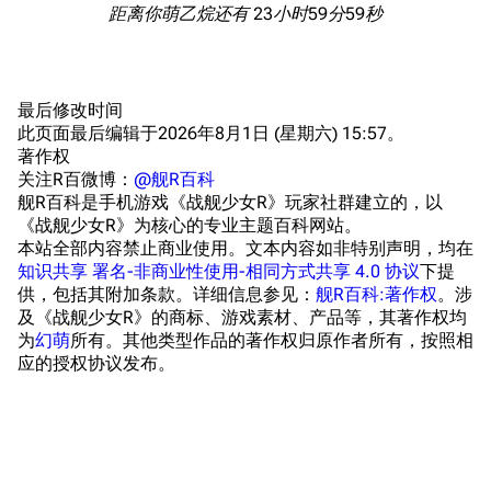
19
距离你萌乙烷还有
23小时59分59秒
特别船坞
图纸舰与未成舰
21
蒸汽轮机基础
22
24
美海军惯导系统
最后修改时间
25
此页面最后编辑于2026年8月1日 (星期六) 15:57。
意大利军舰一览
著作权
关注R百微博：
@舰R百科
旧日本八八舰队
舰R百科是手机游戏《战舰少女R》玩家社群建立的，以
旧日本军舰一览
《战舰少女R》为核心的专业主题百科网站。
本站全部内容禁止商业使用。文本内容如非特别声明，均在
近代中国图纸舰
知识共享 署名-非商业性使用-相同方式共享 4.0 协议
下提
供，包括其附加条款。详细信息参见：
舰R百科:著作权
。涉
解放军主战舰艇
及《战舰少女R》的商标、游戏素材、产品等，其著作权均
为
幻萌
所有。其他类型作品的著作权归原作者所有，按照相
友情链接
资料站
应的授权协议发布。
舰少资料库
JSTOR期刊图书馆
NGA战舰少女R专
Navweaps（镜
区
像）
萌娘百科战舰少女
Navypedia