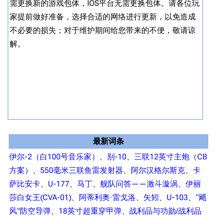
导航
游戏系统
舰娘与装备
需更换新的游戏包体，IOS平台无需更换包体。请各位玩
期
家提前做好准备，选择合适的网络进行更新，以免造成
容
首页
新手入门
按编号
不必要的损失；对于维护期间给您带来的不便，敬请谅
间
推荐角色与游戏技
最近更改
按类型
解。
巧
同时
留言讨论页
按国籍
海域资料
活
新文件
舰娘获得方式
经验计算
活
新页面
换装
远征
卡
帮助
深海舰队
任务
活
资助百科
装备图鉴
好感度
50
最新词条
编辑规范
装备属性一览
战利品与功勋
1
伊尔-2（白100号音乐家）
、​
别-10
、​
三联12英寸主炮（CB
随便逛逛
技能
*3
方案）
、​
550毫米三联鱼雷发射器
、​
阿尔汉格尔斯克
、​
卡
特殊页面
1
战斗机制
萨比安卡
、​
U-177
、​
马丁
、​
舰队问答——激斗漩涡
、​
伊丽
*10
上传文件
莎白女王(CVA-01)
、​
阿蒂利奥·雷戈洛
、​
矢矧
、​
U-103
、​
“飓
2
风”防空导弹
、​
18英寸超重穿甲弹
、​
战利品与功勋/战利品