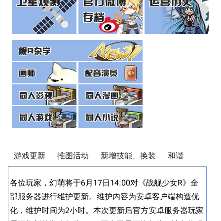
游戏更新
推图活动
新增技能、换装
和谐
各位玩家，幻萌将于6月17日14:00对《战舰少女R》全
各
11.9万
1696
6687
舰R百科
部服务器进行维护更新。维护内容为安卓客户端构造优
部
化，维护时间为2小时。本次更新后官方安卓服务器玩家
新