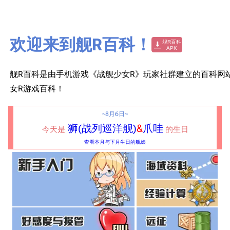
搜索
欢迎来到舰R百科！
舰R百科是由手机游戏《战舰少女R》玩家社群建立的百科网
女R游戏百科！
~8月6日~
狮(战列巡洋舰)
&
爪哇
今天是
的生日
查看本月与下月生日的舰娘