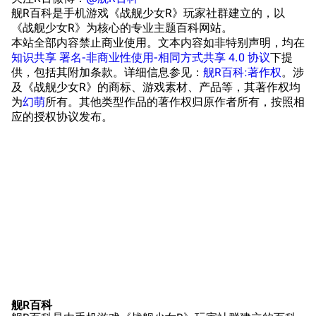
旧日本军舰一览
舰R百科是手机游戏《战舰少女R》玩家社群建立的，以
《战舰少女R》为核心的专业主题百科网站。
近代中国图纸舰
本站全部内容禁止商业使用。文本内容如非特别声明，均在
知识共享 署名-非商业性使用-相同方式共享 4.0 协议
下提
解放军主战舰艇
供，包括其附加条款。详细信息参见：
舰R百科:著作权
。涉
及《战舰少女R》的商标、游戏素材、产品等，其著作权均
友情链接
资料站
为
幻萌
所有。其他类型作品的著作权归原作者所有，按照相
应的授权协议发布。
舰少资料库
JSTOR期刊图书馆
NGA战舰少女R专
Navweaps（镜
区
像）
萌娘百科战舰少女
Navypedia
苍青幻影wiki（只
Naval
Encyclopedia
读）
NavSource
四叶草剧场BiliWiki
主旨
Wings Aviation
战列舰论坛
勇于更新页面！
Secret Projects论
装甲航母网
相互讨论和协作
坛
Dreadnoughtproject
Shipbucket像素战
舰R百科
杜绝的行为