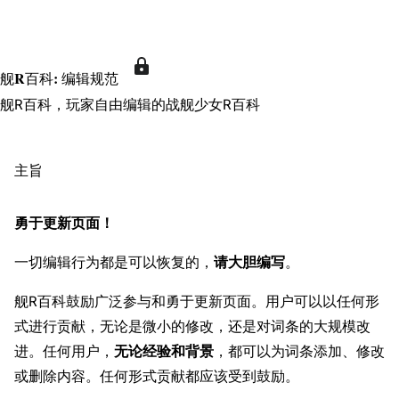
搜索
此
舰R百科
:
编辑规范
页
面
舰R百科，玩家自由编辑的战舰少女R百科
已
受
到
主旨
保
护，
仅
勇于更新页面！
具
有
一切编辑行为都是可以恢复的，
请大胆编写
。
“sysop”
权
舰R百科鼓励广泛参与和勇于更新页面。用户可以以任何形
限
的
式进行贡献，无论是微小的修改，还是对词条的大规模改
用
进。任何用户，
无论经验和背景
，都可以为词条添加、修改
户
或删除内容。任何形式贡献都应该受到鼓励。
可