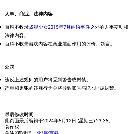
宿舍与家具
物品道具
艾拉微博存档
人事
、
商业
、
法律内容
餐厅与料理
历次活动关卡图标
百科不收录
战舰少女2015年7月纠纷事件
之外的人事变动和
浴室
舰娘对话小剧场
法律内容。
学院与战术
舰船造船厂一览
百科不收录游戏内容在商业层面作用的评价
、
断言。
放映厅
舰船归宿一览
战区支队基地
舰名溯源
处罚
工程局
舰艇徽章与格言
违反上述规则的用户将受到警告或封禁。
特别船坞
图纸舰与未成舰
严重和累犯的违规行为会将导致账号与IP地址被封禁。
蒸汽轮机基础
美海军惯导系统
最后修改时间
意大利军舰一览
此页面最后编辑于2024年6月12日 (星期三) 23:36。
旧日本八八舰队
著作权
关注R百微博：
@舰R百科