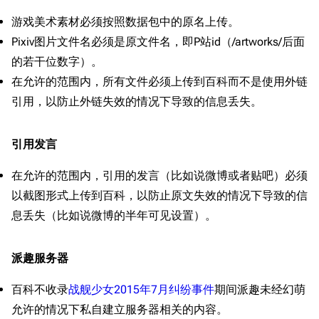
远征
游戏美术素材必须按照数据包中的原名上传。
帮助
深海舰队
任务
Pixiv图片文件名必须是原文件名，即P站id（/artworks/后面
资助百科
装备图鉴
好感度
的若干位数字）。
编辑规范
装备属性一览
战利品与功勋
在允许的范围内，所有文件必须上传到百科而不是使用外链
随便逛逛
引用，以防止外链失效的情况下导致的信息丢失。
技能
特殊页面
战斗机制
引用发言
上传文件
在允许的范围内，引用的发言（比如说微博或者贴吧）必须
港区系统
杂学考据
游戏动态
以截图形式上传到百科，以防止原文失效的情况下导致的信
头像
考据勘误汇总
卫星观测
息丢失（比如说微博的半年可见设置）。
勋章
游戏BUG汇总
历次场刊
派趣服务器
音乐
历代登录界面
运营历史
提督府
术语词典
参与画师
百科不收录
战舰少女2015年7月纠纷事件
期间派趣未经幻萌
允许的情况下私自建立服务器相关的内容。
收藏室
特殊成就
配音演员