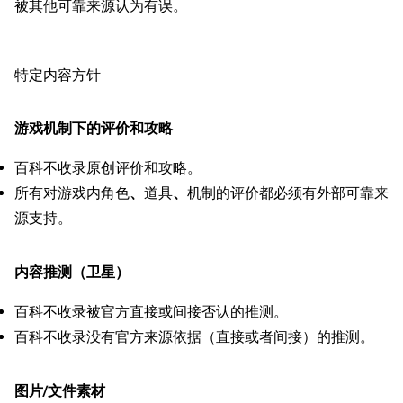
被其他可靠来源认为有误。
特定内容方针
游戏机制下的评价和攻略
百科不收录原创评价和攻略。
11.9万
1696
6690
舰R百科
所有对游戏内角色
、
道具
、
机制的评价都必须有外部可靠来
源支持。
导航
游戏系统
舰娘与装备
首页
新手入门
按编号
内容推测（卫星）
推荐角色与游戏技
最近更改
按类型
百科不收录被官方直接或间接否认的推测。
巧
留言讨论页
按国籍
百科不收录没有官方来源依据（直接或者间接）的推测。
海域资料
新文件
舰娘获得方式
经验计算
图片/文件素材
新页面
换装