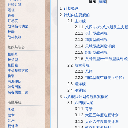
目录
经验计算
1
计划概述
远征
2
计划内主要舰船
任务
2.1
主力舰
好感度
战利品与功勋
2.1.1
八四·八六·八八舰队主力
技能
2.1.2
长门型战列舰
战斗机制
2.1.3
加贺型战列舰
2.1.4
天城型战列巡洋舰
舰娘与装备
2.1.5
纪伊型战列舰
按编号
2.1.6
八号舰型/十三号型战列巡
按类型
2.2
航空母舰
按国籍
舰娘获得方式
2.2.1
凤翔
换装
2.2.2
翔鹤型航空母舰（初代）
深海舰队
2.3
巡洋舰
装备图鉴
2.4
驱逐舰
装备属性一览
3
八八舰队计划各舰队案概述
港区系统
3.1
八四舰队案
3.1.1
背景
头像
3.1.2
大正五年度造舰计划
勋章
音乐
3.1.3
大正六年度造舰计划
提督府
3.1.4
航空队整备计划