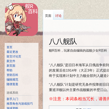
页面
讨论
八八舰队
首页
舰R百科，玩家自由编辑的战舰少女R百科
最近更改
留言讨论页
跳
跳
新文件
转
转
“八八舰队”是旧日本海军从日俄战争前
新页面
到
到
的发展后在1914年（大正3年）正式提出
帮助
资助百科
导
搜
终于实现将计划中主力舰全部列入建造计
编辑规范
航
索
随便逛逛
“八八舰队”计划是研究无条件投降前
重巡洋舰以外主要作战舰艇的半壁江山
游戏系统
※注意：本词条相当冗长，请善
新手入门
推荐角色与游戏技巧
海域资料