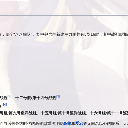
，整个“八八舰队”计划中包含的新建主力舰共有5型16艘，其中战列舰和
[
3
]
[
3
]
战舰
、
十二号舰/第十四号战舰
[
4
]
）
号舰/第九号巡洋战舰
、
十五号舰/第十号巡洋战舰
、
十六号舰/第十一号巡
宕
”与后来条约时代的高雄型重巡洋舰
高雄
和
爱宕
并无同名以外的联系。天