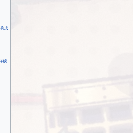
舰构成
洋舰