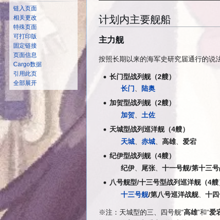
链入页面
计划内主要舰船
相关更改
特殊页面
可打印版
主力舰
固定链接
页面信息
按照长期以来的海军史研究届通行的说法
Cargo数据
引用此页
长门型战列舰（2艘）
全部展开
长门
、
陆奥
加贺型战列舰（2艘）
加贺
、
土佐
天城型战列巡洋舰（4艘）
天城
、
赤城
、
高雄
、
爱宕
纪伊型战列舰（4艘）
纪伊
、
尾张
、
十一号舰/第十三号
八号舰型/十三号型战列巡洋舰（4艘
十三号舰
/第八号巡洋战舰
、
十四
※注：天城型的三、四号舰“
高雄
”和“
爱