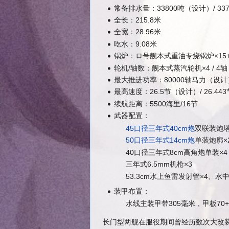
常备排水量：33800吨（设计）/ 3
全长：215.8米
全宽：28.96米
吃水：9.08米
锅炉：ロ号舰本式重油专烧锅炉×15
轮机/轴数：舰本式蒸汽轮机×4 / 4轴
最大推进功率：80000轴马力（设计
最高速度：26.5节（设计）/ 26.4
续航距离：5500海里/16节
武器配置：
45口径三年式40cm炮
双联装炮塔
50口径三年式14cm炮
单装炮廓×
40口径三年式8cm高角炮单装×4
三年式6.5mm机枪×3
53.3cm水上鱼雷发射管×4、水
装甲布置：
水线主装甲带305毫米，甲板70
长门型两舰在服役期间曾经历数次大改