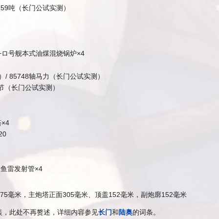
3759吨（长门公试实测）
+ロ号舰本式油煤混烧锅炉×4
）/ 85748轴马力（长门公试实测）
43节（长门公试实测）
×4
20
中鱼雷发射管×4
+75毫米，主炮塔正面305毫米、顶盖152毫米，副炮廓152毫米
装，此处不再赘述，详细内容参见
长门
和
陆奥
的词条。