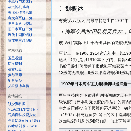
图纸舰与未成舰
蒸汽轮机基础
计划概述
美海军惯导系统
意大利军舰一览
有关“八八舰队”的最早构想出自1907
旧日本八八舰队
旧日本军舰一览
海军今后的“国防所要兵力”
近代中国图纸舰
解放军主战舰艇
该“方针”实际上并未给出具体的造舰或
游戏动态
事实上，在1906-1914这几年中，以1
卫星观测
适从，特别是以1910年下水的、装备34
历次场刊
书般干脆利落吊锤了帝俄海军倾家荡产七
运营历史
13艘前无畏舰、9艘装甲巡洋舰和4艘
参与画师
配音演员
1907年日本海军主力舰和装甲巡洋舰
艾拉微博存档
军事科技的突飞猛进和列强间随之展开
友情链接
级战舰”（日本对无畏舰的称法）的河内
舰少资料库
中之前已经批准了预算但还八字没一撇的
NGA战舰少女R专区
（1907）补充舰艇费”留下的装甲巡洋舰
萌娘百科战舰少女
苍青幻影wiki（只读）
这8艘战列舰和战列巡洋舰，加上两艘河
四叶草剧场BiliWiki