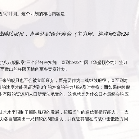
舰队”计划。这个计划的核心内容是：
继续服役，直至达到设计寿命（主力舰、巡洋舰3期/24
）的“八八舰队案”三个部分来实施，直到1922年因《华盛顿条约》签订
势而做出的枉顾国情的军备竞赛计划。
换下来的舰只也不会被立即废弃，而是要作为二线继续服役，直至到寿
艘的速度才能保证达到8年的寿命的主力舰被及时替换；而如果继续假
日本有限的资源和人口所无法承受的。这也就是为什么日本最终会响应
和技术水平限制了编队规模的发展，按照当时的通信和指挥能力，一支
力各自能凑出一只精锐的8舰编队，并保证其能在海战中击败敌方同