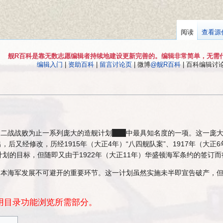
阅读
查看源
舰R百科是靠无数志愿编辑者持续地建设更新完善的。编辑非常简单，无需
编辑入门
|
资助百科
|
留言讨论页
| 微博
@舰R百科
| 百科编辑讨论Q
到二战战败为止一系列庞大的造舰计划
卫星
中最具知名度的一项。这一庞大的
，后又经修改，历经1915年（大正4年）“八四舰队案”、1917年（大正6
划的目标，但随即又由于1922年（大正11年）华盛顿海军条约的签订
旧日本海军发展不可避开的重要环节。这一计划虽然实施未半即宣告破产，
。
用目录功能浏览所需部分。