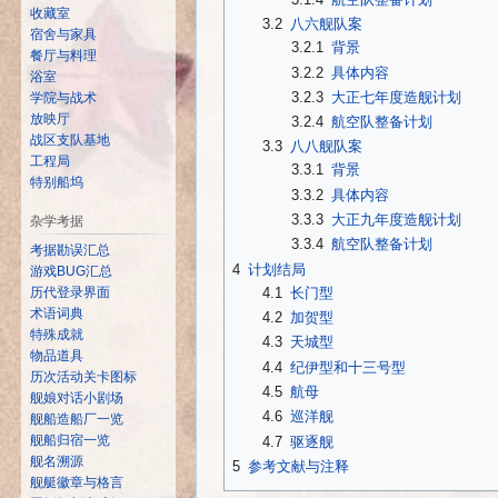
收藏室
3.2
八六舰队案
宿舍与家具
3.2.1
背景
餐厅与料理
3.2.2
具体内容
浴室
3.2.3
大正七年度造舰计划
学院与战术
放映厅
3.2.4
航空队整备计划
战区支队基地
3.3
八八舰队案
工程局
3.3.1
背景
特别船坞
3.3.2
具体内容
3.3.3
大正九年度造舰计划
杂学考据
3.3.4
航空队整备计划
考据勘误汇总
4
计划结局
游戏BUG汇总
4.1
长门型
历代登录界面
术语词典
4.2
加贺型
特殊成就
4.3
天城型
物品道具
4.4
纪伊型和十三号型
历次活动关卡图标
4.5
航母
舰娘对话小剧场
4.6
巡洋舰
舰船造船厂一览
舰船归宿一览
4.7
驱逐舰
舰名溯源
5
参考文献与注释
舰艇徽章与格言