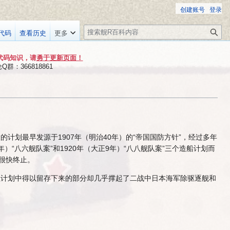
创建账号
登录
搜
代码
查看历史
更多
索
代码知识，请
勇于更新页面！
群：366818861
计划最早发源于1907年（明治40年）的“帝国国防方针”，经过多年
年）“八六舰队案”和1920年（大正9年）“八八舰队案”三个造船计划而
而很快终止。
但计划中得以留存下来的部分却几乎撑起了二战中日本海军除驱逐舰和