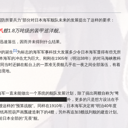
，“国防所要兵力”部分对日本海军舰队未来的发展提出了这样的要求：
八
艘1.8万吨级的装甲巡洋舰。
中迅速落伍，因而并未得到什么结果。
[
1
]
种的诞生
为标志的海军军事科技大发展多少令日本海军显得有些无所
本海军的冲击尤为巨大。刚刚在1905年（明治38年）的对马海峡教科
连同当时还躺在船台上的一票准无畏舰几乎在一夜之间全部落伍，有着
尬境地。
军一直未能做出一个系统的舰队发展计划，除了搞出两艘自称为“弩
控、想齐射只能让长管炮打减装药的屑
外，更多的只是想方设法在手
这样的“预算战舰”。同样在1910年，日本海军决定将“明治40年度
纸再照葫芦画瓢建造剩下的4艘，另外再追加3艘战列舰的建造计划。
前日本全部的“无畏”舰。