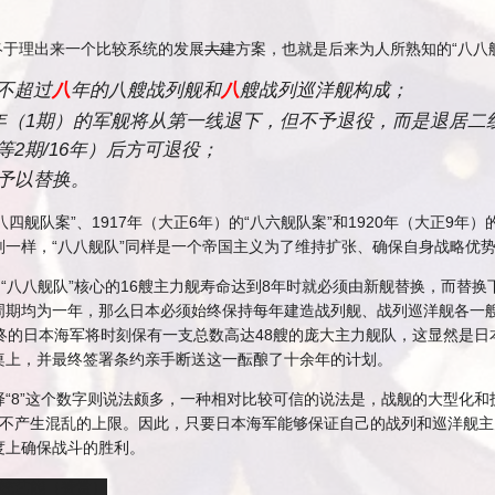
才终于理出来一个比较系统的发展
大建
方案，也就是后来为人所熟知的“八八
不超过
八
年的八艘战列舰和
八
艘战列巡洋舰构成；
年（1期）的军舰将从第一线退下，但不予退役，而是退居二线
2期/16年）后方可退役；
予以替换。
八四舰队案”、1917年（大正6年）的“八六舰队案”和1920年（大正9年
划一样，“八八舰队”同样是一个帝国主义为了维持扩张、确保自身战略优
为“八八舰队”核心的16艘主力舰寿命达到8年时就必须由新舰替换，而替
周期均为一年，那么日本必须始终保持每年建造战列舰、战列巡洋舰各一
终的日本海军将时刻保有一支总数高达48艘的庞大主力舰队，这显然是
桌上，并最终签署条约亲手断送这一酝酿了十余年的计划。
“8”这个数字则说法颇多，一种相对比较可信的说法是，战舰的大型化
证不产生混乱的上限。因此，只要日本海军能够保证自己的战列和巡洋舰主
度上确保战斗的胜利。
传统艺能（赞赏）