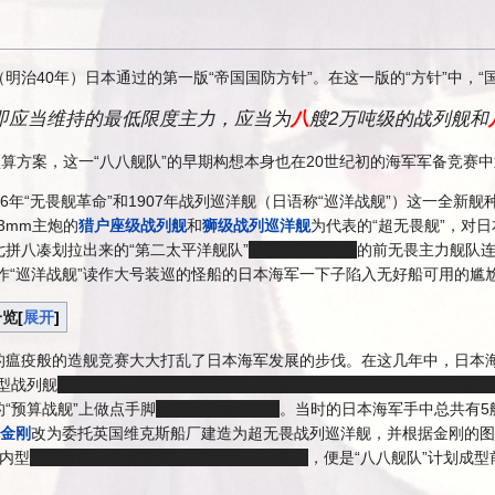
年（明治40年）日本通过的第一版“帝国国防方针”。在这一版的“方针”中
，即应当维持的最低限度主力，应当为
八
艘2万吨级的战列舰和
预算方案，这一“八八舰队”的早期构想本身也在20世纪初的海军军备竞赛
906年“无畏舰革命”和1907年战列巡洋舰（日语称“巡洋战舰”）这一全新舰
3mm主炮的
猎户座级战列舰
和
狮级战列巡洋舰
为代表的“超无畏舰”，对日
拼八凑划拉出来的“第二太平洋舰队”
不远万里送人头
的前无畏主力舰队
写作“巡洋战舰”读作大号装巡的怪船的日本海军一下子陷入无好船可用的尴
一览
展开
的瘟疫般的造舰竞赛大大打乱了日本海军发展的步伐。在这几年中，日本海
型战列舰
自走鱼雷、表面上主炮口径一致但因为倍径不一样而还是散装火
“预算战舰”上做点手脚
反复找找国会加钱
。当时的日本海军手中总共有5艘
金刚
改为委托英国维克斯船厂建造为超无畏战列巡洋舰，并根据金刚的图
内型
自走鱼雷、主炮倍径不一样的屑（二度）
，便是“八八舰队”计划成型