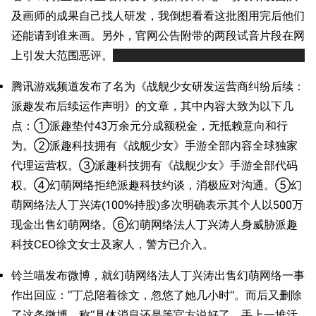
及画师的成果自己找人研发，我倒想看看这批图用完后他们
还能请到谁来画。另外，官网公告附带的两段试音片段在网
上引发大范围恶评。
不少人听后表示：配得好，我选择死亡
腾讯游戏频道发布了名为《战舰少女研发运营商纠纷后续：
派趣发布后续运作声明》的文章，其中内容大致为以下几
点：①派趣垫付43万余元分成额税金，无抵赖意向和行
为。②派趣科技拥有《战舰少女》手游全部内容全球独家
代理运营权。③派趣科技拥有《战舰少女》手游全部代码
权。④幻萌网络拒绝派趣科技约谈，消极应对沟通。⑤幻
萌网络法人丁兴涛(100%持股)多次明确表示其个人以500万
现金出售幻萌网络。⑥幻萌网络法人丁兴涛人身威胁派趣
科技CEO徐文女士及家人，警方已介入。
铃兰喵发布微博，就幻萌网络法人丁兴涛出售幻萌网络一事
作出回应：“丁总陪着徐文，忽悠了她几小时”。而后又删除
了这条微博，称“具体消息还是等官方说好了，手上一堆活