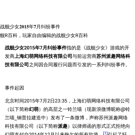
搜索
战舰少女2015年7月纠纷事件
舰R百科，玩家自由编辑的战舰少女R百科
战舰少女2015年7月纠纷事件
指的是《战舰少女》游戏的开
发商
上海幻萌网络科技有限公司
与前运营商
苏州派趣网络科
技有限公司
之间因合同履行问题而引发的一系列纠纷事件。
事件起因
北京时间2015年7月2日23:35，上海幻萌网络科技有限公司
（以下简称
幻萌
）的高层之一铃兰喵（现新浪微博昵称@铃
兰喵_钢普拉建造中）发布了一条微博，声称苏州派趣网络
科技有限公司（以下简称
派趣
）以律师函的形式正式拒绝向
[
1
]
幻萌支付自2014年12月以来拖欠的所有款项。
引起了轩