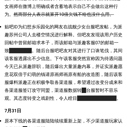
女画师在微博上明确或者含蓄地表示自己不会做出这种行
为。
然而部分人表示就算开10倍欠钱不给也没什么用。
贴吧ID为幻想乡乐园化的网友在战舰少女台服吧发帖，为派
趣苏州公司人去楼空情况进行解释。但吧友发现该用户历史
回帖中曾留邮箱求本子，而该邮箱与派趣客服07的邮箱一
致
上班下本子
。随后台服吧吧友对其进行了口诛笔伐，其间
该客服透露出不少信息。下午该客服突然宣称因为待遇问题
今天已从派趣辞职，随后爆出大量派趣内幕，并证实派趣愿
意花双倍于幻萌的钱请原画师画原有船的改造图，随后该客
服爆料派趣正在积极争取各渠道服，希望通过改变分成来和
各渠道服签订攻守同盟，渠道服数据转
港
台服暂时不容乐
观。其态度转变之戏剧性，令人瞠目
有玩家戏称其为007
。
7月31日
原本下线的各渠道服陆陆续续重新上架，不少渠道服玩家认