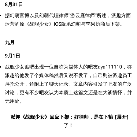
经验计算
8月31日
新页面
换装
远征
据幻萌官博以及幻萌代理律师“游云庭律师”所述，派趣方面
帮助
深海舰队
任务
运营的原《战舰少女》IOS版系幻萌与苹果协商后下架。
资助百科
装备图鉴
好感度
九月
编辑规范
装备属性一览
战利品与功勋
随便逛逛
技能
9月1日
特殊页面
战斗机制
战舰少女贴吧出现一位自称为媒体人的吧友aya111110，称
派趣给他发了个媒体稿然后又说不发了，自己则被派趣员工
上传文件
拜托公开，还附上了聊天记录。文章内容引发了吧友的广泛
港区系统
杂学考据
游戏动态
讨论，更有不少吧友认为本质上这篇文还是在大谈情怀，并
无用处。
头像
考据勘误汇总
卫星观测
勋章
游戏BUG汇总
历次场刊
派趣《战舰少女》回应下架：好律师，是在下输
音乐
历代登录界面
运营历史
了！
提督府
术语词典
参与画师