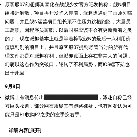
原客服07幻想郷楽園化在战舰少女官方吧发帖称：舰N项目
收藏室
特殊成就
配音演员
组接近解散，项目再开发陷入停滞，派趣遭遇到了画师欠稿
宿舍与家具
物品道具
艾拉微博存档
问题，并且舰N运营项目组长顶不住压力跳槽跑路，大量员
工离职。因程序员离职，以后国服应该不会有更新新船之类
餐厅与料理
历次活动关卡图标
的了，现在派趣基本上就是等着榨取舰N的最后一点利用价
浴室
舰娘对话小剧场
值填到别的项目上。并且原客服07提到尽管当时的所有代
学院与战术
舰船造船厂一览
理文件都是对派趣有利，但派趣账面上存在非常大的问题，
放映厅
舰船归宿一览
幻萌以这点作为突破口，逆转了不利局势，而IOS端下架也
出于此因。
战区支队基地
舰名溯源
工程局
舰艇徽章与格言
9月8日
特别船坞
图纸舰与未成舰
微博上有消息传出
微博@今天派趣还钱了吗
，派趣自称已经
被巨头收购，部分网友质疑其有跑路嫌疑，也有网友认为可
蒸汽轮机基础
能只是P1收购P7之类的左手换右手。
美海军惯导系统
意大利军舰一览
详细内容