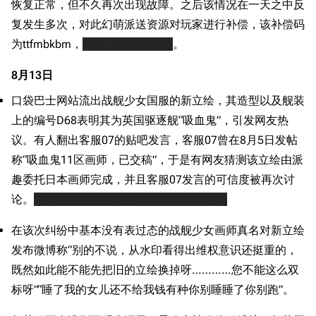
恢复正常，但不久再次出现故障。之后该情况在一天之中反
复发生多次，对此幻萌派送资源对玩家进行补偿，该补偿码
为ttfmbkbm，
天天飞妈不可避免
。
8月13日
口袋巴士网站流出战舰少女国服的新立绘，其造型以及舰装
上的编号D68表明其为英国驱逐舰“吸血鬼”，引发网友热
议。有人翻出客服07的贴吧发言，客服07曾在8月5日发帖
称“吸血鬼11区画师，已交稿”，于是有网友猜测该立绘由派
趣委托日本画师完成，并且客服07发言的可信度被再次讨
论。
后来事件的发展证明画师并非11区人士
在该次纠纷中基本没有表过态的战舰少女画师真名对新立绘
发布微博称“别的不说，从水印看得出维权意识还挺重的，
既然如此能不能先把旧的立绘换掉呀…………您不能这么双
标呀”“睡了我的女儿还不给我钱有种你别睡睡了你别跑”。