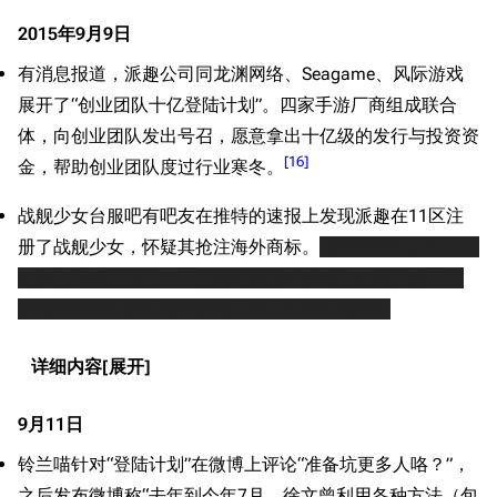
旧日本八八舰队
事件起因
2015年9月9日
旧日本军舰一览
事件发展
有消息报道，派趣公司同龙渊网络、Seagame、风际游戏
近代中国图纸舰
2015
展开了“创业团队十亿登陆计划”。四家手游厂商组成联合
七月
解放军主战舰艇
体，向创业团队发出号召，愿意拿出十亿级的发行与投资资
[
16
]
金，帮助创业团队度过行业寒冬。
八月
友情链接
资料站
九月
战舰少女台服吧有吧友在推特的速报上发现派趣在11区注
舰少资料库
JSTOR期刊图书馆
十月
册了战舰少女，怀疑其抢注海外商标。
但也有吧友认为日本
NGA战舰少女R专
Navweaps（镜
十一月
有加入马德里议定书，只要幻萌能出示相关知识产权，P7
区
像）
就得转移商标给幻萌并赔偿，等于白送幻萌商标
十二月
萌娘百科战舰少女
Navypedia
苍青幻影wiki（只
Naval
2016
详细内容
Encyclopedia
读）
一月
NavSource
四叶草剧场BiliWiki
二月
9月11日
Wings Aviation
战列舰论坛
四月
铃兰喵针对“登陆计划”在微博上评论“准备坑更多人咯？”，
Secret Projects论
装甲航母网
五月
坛
之后发布微博称“去年到今年7月，徐文曾利用各种方法（包