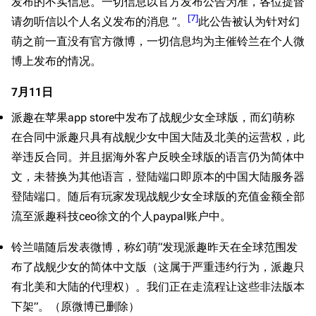
发布的不实信息。一切信息以官方发布公告为准，各位提督
[
7
]
请勿听信以个人名义发布的消息 ”。
此公告被认为针对幻
萌之前一直没有官方微博，一切信息均为主催铃兰在个人微
博上发布的情况。
7月11日
派趣在苹果app store中发布了战舰少女全球版，而幻萌称
在合同中派趣只具有战舰少女中国大陆及北美的运营权，此
举违反合同。并且据海外客户反映全球版的语言仍为简体中
文，未替换为其他语言，登陆端口即原本的中国大陆服务器
登陆端口。随后有玩家发现战舰少女全球版的充值金额全部
流至派趣科技ceo徐文的个人paypal账户中。
铃兰喵随后发表微博，称幻萌“发现派趣昨天在全球范围发
布了战舰少女的简体中文版（这属于严重违约行为，派趣只
有北美和大陆的代理权）。我们正在走流程让这些非法版本
下架”。（原微博已删除）