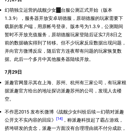
幻萌独立运营的战舰少女
港
台服公测正式开始（版本
1.3.9），服务器开放安卓胡德服，原胡德服的玩家需要下
载新的客户端，用原帐号登录。版本号为1.3.9，公测期间
暂时不开放充值服务，原胡德服玩家登陆后证实7月8日之
前的数据确实得到了转移。但不少玩家反应数据出现问题，
并向官方微博反应，随后官方连夜帮有问题的玩家恢复数
据。此后一个多月中其他服务器陆续开放。
7月29日
派趣官网显示其在上海、苏州、杭州有三家公司，有玩家根
据派趣官方给出的地址探访派趣苏州的公司，发现人去楼
空。
不作恶2015 发布长微博《战舰少女纠纷后续—幻萌对派趣
[
14
]
公开文不实内容的回应》
，称派趣科技起了霸占游戏，
挤垮研发的贪念，派趣一方面没有合理理由就不付分成款，