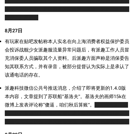
包。之后画师修改了这两张立绘，但幻萌并没有把更新的立
绘放入安装包中，所以派趣的立绘为旧立绘，为此画师刻意
发表了此声明。
8月27日
有玩家在贴吧发帖称本人实名在向上海消费者权益保护委员
会投诉战舰少女派趣服流量异常问题后，有派趣工作人员冒
充消保委人员骗取其个人资料。后派趣方面声称是消保委告
知其联系方式，并有录音，被部分提督认为实际上是承认了
该通电话的存在。
派趣科技微信公共号推送消息，介绍了即将更新的1.4.0版
本内容，文章提到了苏联船"基洛夫"。基洛夫的画师15k在
微博上发表评论称“傻逼，咱们秋后算账”。
因基洛夫的立绘
早已存在安装包中，有玩家推测该立绘同样来自于派趣对旧
安装包的私自拆包，并未获得授权，因此引发画师的不满。