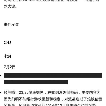
然大波。
事件发展
2015
七月
7月2日
幻萌主催铃兰喵在7月2日晚透露了有关实装新船“
雪风
”的消
息。祥瑞御免
←这才是开始的主要原因
铃兰喵于23:35发表微博，称收到派趣律师函，主要内容为
因为幻萌不能维持游戏更新和稳定，对派趣造成了难以估量
的损失，所以拒绝支付从2014年12月以来拖欠幻萌的款