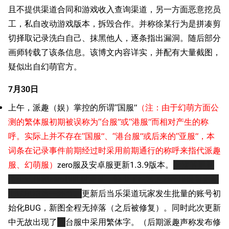
且不提供渠道合同和游戏收入查询渠道，另一方面恶意挖员
工，私自改动游戏版本，拆毁合作。并称徐某行为是拼凑剪
切择取记录洗白自己、抹黑他人，逐条指出漏洞。随后部分
画师转载了该条信息。该博文内容详实，并配有大量截图，
疑似出自幻萌官方。
7月30日
上午，派趣（娱）掌控的所谓“国服”
（注：由于幻萌方面公
测的繁体服初期被误称为“台服”或“港服”而相对产生的称
呼。实际上并不存在“国服”、“港台服”或后来的“亚服”，本
词条在记录事件前期经过时采用前期通行的称呼来指代派趣
服、幻萌服）
zero服及安卓服更新1.3.9版本。
这次的更新
是正式服和zero服同时更新，缺少了往常的zero服提前更新
测试BUG这一环节。
更新后当乐渠道玩家发生批量的账号初
始化BUG，新图全程无掉落（之后被修复）。同时此次更新
中无故出现了
港
台服中采用繁体字。（后期派趣声称发布修