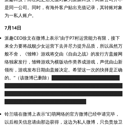
是同一公司。同时，有海外客户贴出充值记录，其转账对象
为一私人账户。
7月14日
派趣CEO徐文在微博上表示“由于P7村运营能力有限，接下
来全力要将战舰少女运营下去并尽力提升品质，所以虽然万
般不舍，《雏蜂》游戏将交由《自由之战》的发行方盖娅网
络独家发行，雏蜂游戏为横版动作类养成游戏，声优由山新
领衔，游戏发布日期由盖娅决定。希望这一次的抉择是正确
的。”（该微博已删除）
有网友爆料称是因为考虑到派趣的
信用问题，《雏蜂》决定取消与派趣的合同转而由盖娅网络
发行。而根据后来的情报，《雏蜂》的移动互联网游戏改编
权依然属于派趣，只是被转包发行而已。
铃兰喵在微博上表示“幻萌网络的官方微博已经申请完毕，
以后相关信息请由那边获得，这边为私人微博，只负责放卫