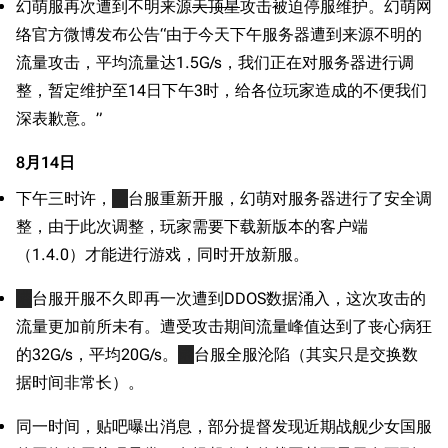
幻萌服再次遭到不明来源
天顶星
攻击被迫停服维护。幻萌网
络官方微博发布公告“由于今天下午服务器遭到来源不明的
流量攻击，平均流量达1.5G/s，我们正在对服务器进行调
整，暂定维护至14日下午3时，给各位玩家造成的不便我们
深表歉意。”
8月14日
下午三时许，
港
台服重新开服，幻萌对服务器进行了安全调
整，由于此次调整，玩家需要下载新版本的客户端
（1.4.0）才能进行游戏，同时开放新服。
港
台服开服不久即再一次遭到DDOS数据涌入，这次攻击的
流量更加前所未有。遭受攻击期间流量峰值达到了丧心病狂
的32G/s，平均20G/s。
港
台服全服沦陷（其实只是交换数
据时间非常长）。
同一时间，贴吧曝出消息，部分提督发现近期战舰少女国服