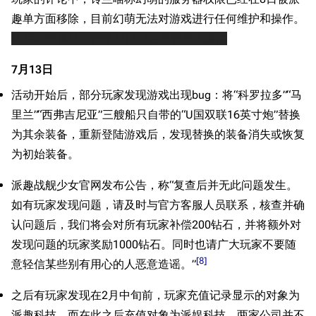
趣单方面移除，目前幻萌无法对游戏进行任何维护和操作。
此后幻萌服只能转移7月8日之前数据的缘由
7月13日
活动开始后，部分玩家发现游戏出现bug：将“科罗拉多”“马
里兰”“西弗吉尼亚”三艘船只自带的“U国双联16英寸炮”替换
为其余装备，重新登陆游戏后，发现替换的装备消失或恢复
为初始装备。
派趣战舰少女官网发布公告，称“复查后并无此问题发生。
如有玩家发现问题，请及时与官方客服人员联系，核查并确
认问题后，我们将会对所有玩家补偿200钻石，并将额外对
发现问题的玩家奖励1000钻石。同时也请广大玩家不要随
[
8
]
意轻信某些别有用心的人恶意造谣。”
之后有玩家发现在2月中旬前，玩家充值记录显示的对象为
派趣科技，而在此之后充值对象为派娱科技，两家公司并不