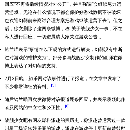
回应“不再将后续情况对外公开”，并且强调“会继续尽力运
营游戏，无论在什么情况下都会保护好游戏数据不被破坏，
也欢迎幻萌前来商讨合理方案把游戏继续运营下去”。但之
后，徐文删除了这两条微博，称“关于战舰少女一事，不在
私人进行回应，一切进展请大家关注游戏公告”。
铃兰喵表示“事情在以正规的方式进行解决，幻萌没有中断
过对游戏的维护支持”。部分参与战舰少女制作的画师在微
博上表达了对幻萌的支持。
7月3日晚，触乐网对该事件进行了报道，在文章中发布了
[
5
]
不少非常详细的资料。
随后铃兰喵再次发微博对该报道逐条回应，并表示质疑此作
[
6
]
者及网站的中立性和公正性。
战舰少女吧有网友爆料派趣的黑历史，称派趣曾运营过一款
叫星工场逆转娱乐圈的游戏，派趣在游戏停止更新前曾鼓励