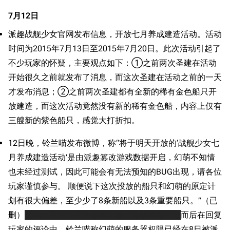
7月12日
派趣战舰少女官网发布信息，开放七月养成建造活动。活动
时间为2015年7月13日至2015年7月20日。此次活动引起了
不少玩家的怀疑，主要观点如下：①之前两次圣建在活动
开始很久之前就发布了消息，而这次圣建在活动之前的一天
才发布消息；②之前两次圣建都有全新的稀有金色船只开
放建造，而这次活动竟然没有新的稀有金色船，内容上仅有
三艘新的紫色船只，感觉大打折扣。
12日晚，铃兰喵发布微博，称“将于明天开放的‘战舰少女七
月养成建造活动’是由派趣篡改游戏数据开启，幻萌不知情
也未经过测试，因此可能会有无法预知的BUG出现，请各位
玩家谨慎参与。 顺便说下这次投放的船只和幻萌的原定计
划有很大偏差，至少少了8条新船以及3条重要船只。”（已
删）
雪风
：不管开不开放我大建，这锅我都不背
而后在回复
玩家的评论中，铃兰喵称幻萌的服务器权限已经在8日被派