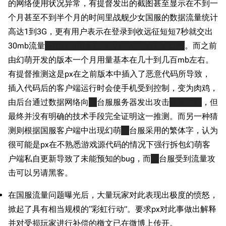
的网络使用状况异常，有提督发出的截图甚至显示在不到一
个月甚至不到半个月的时间里战舰少女国服的数据流量统计
高达1到3G，更有用户表示在登录到收远征短短7秒就交出
30mb流量
并由此引出新梗“7秒30M，你行你上啊”
。而之前
由幻萌开发的版本一个月用量基本在几十到几百mb左右。
有提督推测这是px在之前版本中插入了恶意代码所导致，
插入代码后的客户端运行时会使手机受到控制，变为肉鸡，
由后台通过数据网络向
港
台服服务器发出攻击
韭菜烧鸡
，但
最终并没有明确的技术手段完全证明这一推测。而另一种猜
测则根据国服客户端中出现幻萌
港
台服采用的繁体字，认为
很可能是px在不熟悉游戏源代码的情况下强行拆包幻萌客
户端私自更新导致了未能预知的bug，而
港
台服受到流量攻
击可以另请黑客。
在国服流量问题曝光后，大量玩家对此表现出极度的愤怒，
掀起了具有相当规模的“彩虹行动”。要求px对此事做出解释
并对受损玩家进行补偿的檄文已在微博上传开。