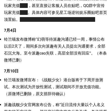
玩家充值
氪金
，甚至直接让客服人员在贴吧，QQ群中宣传
玩家充值
氪金
。具体内容可参见星工场逆转娱乐圈贴吧首页
顶置贴。
该贴最终成为导致贴吧风向转变的转折点。
7月4日
铃兰喵发布微博称“幻萌等待派趣沟通已经一周，事情公布
以后2天了，期间多次向派趣有关人员提出沟通要求，全部
石沉大海。至今派趣ceo失联，高层全部没有回应”。（本条
微博已删）
7月10日
铃兰喵发微博宣布：《战舰少女》港台版将于下周开放测
试。本次测试为开放性测试，测试期间不开放充值功能。
（原微博已删除，原文措辞待确认）
派趣战舰少女官网发布公告，称“近日流传大量以个人名义