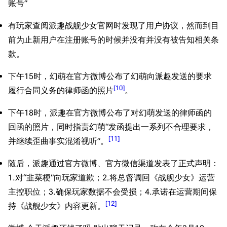
账号”
有玩家查阅派趣战舰少女官网时发现了用户协议，然而到目
前为止新用户在注册账号的时候并没有并没有被告知相关条
款。
下午15时，幻萌在官方微博公布了幻萌向派趣发送的要求
[
10
]
履行合同义务的律师函的照片
。
下午18时，派趣在官方微博公布了对幻萌发送的律师函的
回函的照片，同时指责幻萌“发函提出一系列不合理要求，
[
11
]
并继续歪曲事实混淆视听”。
随后，派趣通过官方微博、官方微信渠道发表了正式声明：
1.对“韭菜梗”向玩家道歉；2.将总督调回《战舰少女》运营
主控职位；3.确保玩家数据不会受损；4.承诺在运营期间保
[
12
]
持《战舰少女》内容更新。