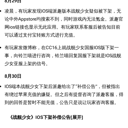
8月29日
凌晨，有玩家发现IOS端派趣版本战舰少女疑似被下架，无
论中外Appstore均搜索不到，同时游戏内无法氪金。派趣官
网ios链接也显示无此应用。有玩家联系客服后被告知目前
可以通过支付宝转账方式进行充值。
有玩家发微博称，在CC16上就战舰少女国服IOS版下架一
事，向铃兰喵进行咨询，铃兰喵回复国服下架就是IOS战舰
少女亚服上架的信号。
11.9万
1696
6687
舰R百科
8月30日
导航
游戏系统
舰娘与装备
IOS端本战舰少女下架后派趣给出了“补偿公告”，但被指出
有绕过苹果充值的嫌疑。但之后有提督咨询了派趣客服，得
首页
新手入门
按编号
到的回答是暂时不能充值，公告只是说让玩家咨询客服。
推荐角色与游戏技
最近更改
按类型
巧
留言讨论页
按国籍
《战舰少女》IOS下架补偿公告
海域资料
新文件
舰娘获得方式