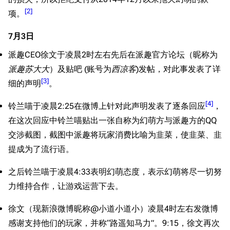
[
2
]
项。
7月3日
派趣CEO徐文于凌晨2时左右先后在派趣官方论坛（昵称为
派趣苏大大
）及贴吧 (账号为
西凉客
)发帖，对此事发表了详
[
3
]
细的声明
。
[
4
]
铃兰喵于凌晨2:25在微博上针对此声明发表了逐条回应
，
在这次回应中铃兰喵贴出一张自称为幻萌方与派趣方的QQ
交涉截图，截图中派趣将玩家消费比喻为韭菜，使韭菜、韭
提成为了流行语。
之后铃兰喵于凌晨4:33表明幻萌态度，表示幻萌将尽一切努
力维持合作，让游戏运营下去。
徐文（现新浪微博昵称@小道小道小）凌晨4时左右发微博
感谢支持他们的玩家，并称“路遥知马力”。9:15，徐文再次