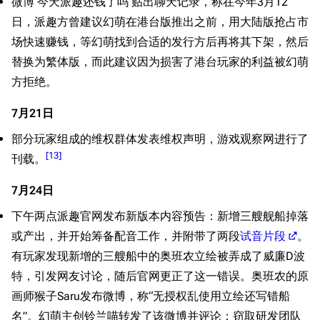
微博 今天派趣还钱了吗 贴出聊天记录，称在今年3月12
日，派趣方曾建议幻萌在港台版推出之前，用大陆版抢占市
场快速赚钱，等幻萌找到合适的发行方后再将其下架，然后
替换为繁体版，而此建议因为损害了港台玩家的利益被幻萌
方拒绝。
7月21日
部分玩家组成的维权群体发表维权声明，游戏观察网进行了
[
13
]
刊载。
7月24日
下午两点派趣官网发布新版本内容预告：新增三艘舰船掉落
或产出，并开始筹备配音工作，并附带了两段
试音片段
。
有玩家发现新增的三艘船中的奥班农立绘被弄成了威廉D波
特，引发网友讨论，随后官网更正了这一错误。奥班农的原
画师猴子Saru发布微博，称“无授权乱使用立绘还写错船
名”。幻萌主创铃兰喵转发了该微博并评论：窃取研发团队