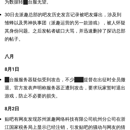
为数据转
港
台服无望。
30日去派趣总部的吧友历史发言记录被吧友爆出，涉及到
雏蜂以及男神执事团（派趣运营的另一款游戏），被人怀疑
其身份问题。之后发帖者破口大骂，并迅速删掉了探访总部
的帖子。
八月
8月1日
港
台服服务器疑似受到攻击，不少
非洲
提督在出征时全员撤
退。官方发表声明称服务器正遭到攻击，要求玩家暂时退出
游戏，防止不必要的损失。
8月2日
贴吧有网友发现苏州派趣网络科技有限公司杭州分公司在浙
江国家税务局上显示已经注销，引发贴吧的骚动与网友的猜