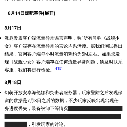
8月14日爆吧事件
8月17日
派趣发表客户端流量异常谣言声明，称“所有号称《战舰少
女》客户端存在流量异常的言论均系污蔑。据我们测试得出
结果，官网客户端每小时流量消耗约为5M左右。如果您发
现《战舰少女》客户端存在任何流量异常问题，请及时联系
[
15
]
客服，我们将进行检验。”
8月18日
幻萌开放安卓海伦娜和突击者服务器，玩家登陆之后发现保
留的数据是7月8日之后的数据，不少玩家反映出现出现任
务进度丢失，装备被卸下等情况
部分打算转战港台服的玩家
为了所谓“表决心”，在之前已经将国服的舰娘解体，导致账
号损失惨重
，引发玩家的讨论。