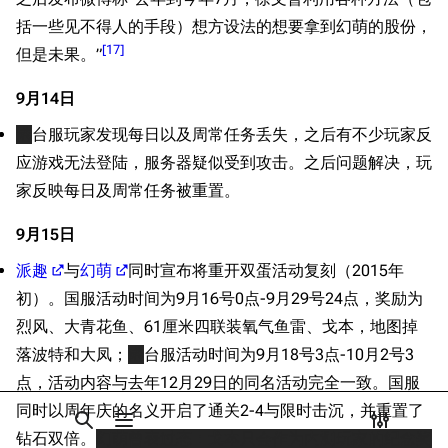
Dreadnoughtproject
Shipbucket像素战
六月
括一些见不得人的手段）想方设法的想要拿到幻萌的股份，
清除缓存
舰
战舰计划1900-
[
17
]
但是未果。”
七月
1950
八月
美国海军历史手册
9月14日
链入页面
九月
平贺让数字档案馆
港
台服玩家发现每日以及周常任务丢失，之后有不少玩家反
相关更改
影响
应游戏无法登陆，服务器疑似受到攻击。之后问题解决，玩
Hyper War
可打印版
大陆
家反映每日及周常任务被重置。
Fold3
固定链接
十一区(日本)
大英帝国战争博物
9月15日
页面信息
欧美
未登录
馆
未登录用户的IP地址会在进行任意编辑后公开展示。
派趣
与
幻萌
同时宣布将重开双蛋活动复刻（2015年
港台及东南亚
Naval History
Cargo数据
初）。国服活动时间为9月16号0点-9月29号24点，奖励为
德国联邦数字档案
相关链接
引用此页
创建账号
烈风、大青花鱼、61厘米四联装氧气鱼雷、戈本，地图掉
馆
目录
分享此页面
更多
查看
associate
落波特和大凤；
港
台服活动时间为9月18号3点-10月2号3
JACAR
登录
点，活动内容与去年12月29日的同名活动完全一致。国服
同时以周年庆的名义开启了通关2-4与限时击沉，并重置了
打开/关闭搜索
打开/关闭菜单
打开/关
打
钻石双倍。
幻萌曾表过态：戈本只会作为内测玩家的纪念奖