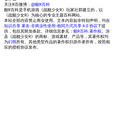
浴室
舰娘对话小剧场
关注R百微博：
@舰R百科
舰R百科是手机游戏《战舰少女R》玩家社群建立的，以
学院与战术
舰船造船厂一览
《战舰少女R》为核心的专业主题百科网站。
本站全部内容禁止商业使用。文本内容如非特别声明，均在
放映厅
舰船归宿一览
知识共享 署名-非商业性使用-相同方式共享 4.0 协议
下提
供，包括其附加条款。详细信息参见：
舰R百科:著作权
。涉
战区支队基地
舰名溯源
及《战舰少女R》的商标、游戏素材、产品等，其著作权均
工程局
舰艇徽章与格言
为
幻萌
所有。其他类型作品的著作权归原作者所有，按照相
应的授权协议发布。
特别船坞
图纸舰与未成舰
蒸汽轮机基础
美海军惯导系统
意大利军舰一览
旧日本八八舰队
旧日本军舰一览
近代中国图纸舰