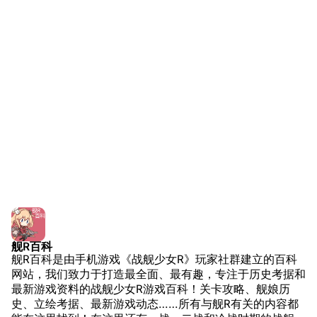
解放军主战舰艇
友情链接
资料站
舰少资料库
JSTOR期刊图书馆
NGA战舰少女R专
Navweaps（镜
区
像）
萌娘百科战舰少女
Navypedia
苍青幻影wiki（只
Naval
Encyclopedia
读）
NavSource
四叶草剧场BiliWiki
Wings Aviation
战列舰论坛
Secret Projects论
装甲航母网
坛
Dreadnoughtproject
Shipbucket像素战
舰R百科
清除缓存
舰R百科是由手机游戏《战舰少女R》玩家社群建立的百科
舰
战舰计划1900-
网站，我们致力于打造最全面、最有趣，专注于历史考据和
1950
最新游戏资料的战舰少女R游戏百科！关卡攻略、舰娘历
美国海军历史手册
链入页面
史、立绘考据、最新游戏动态……所有与舰R有关的内容都