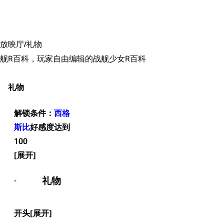
搜索
放映厅/礼物
11.9万
1696
6687
舰R百科，玩家自由编辑的战舰少女R百科
舰R百科
礼物
导航
游戏系统
舰娘与装备
首页
新手入门
按编号
解锁条件：
西格
推荐角色与游戏技
最近更改
按类型
斯比
好感度达到
巧
100
留言讨论页
按国籍
海域资料
新文件
舰娘获得方式
经验计算
新页面
换装
礼物
远征
帮助
深海舰队
任务
开头
资助百科
装备图鉴
好感度