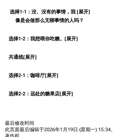
编辑规范
装备属性一览
战利品与功勋
选择1-1：没、没有的事情，我
随便逛逛
技能
像是会做那么无聊事情的人吗？
特殊页面
战斗机制
选择1-2：我想喂你吃糖。
上传文件
港区系统
杂学考据
游戏动态
共通线
头像
考据勘误汇总
卫星观测
选择2-1：咖啡厅
勋章
游戏BUG汇总
历次场刊
音乐
历代登录界面
运营历史
选择2-2：远处的糖果店
提督府
术语词典
参与画师
收藏室
特殊成就
配音演员
宿舍与家具
物品道具
艾拉微博存档
最后修改时间
此页面最后编辑于2026年1月19日 (星期一) 15:34。
餐厅与料理
历次活动关卡图标
著作权