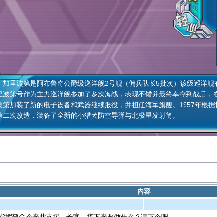
里波第是阿布鲁奇公爵级巡洋舰2号舰（佣兵队长5批次）该级巡洋舰有
里波第号作为主力巡洋舰参加了多次海战，表现不错并最终幸存到战后，
波第加装了新的电子设备和武器继续服役，并担任海军旗舰。1957年根
第二次改造，装备了全新的小猎犬防空导弹与北极星发射筒。
内容
指挥部命令来此支援。长官，接下来要做什么？请下令吧。