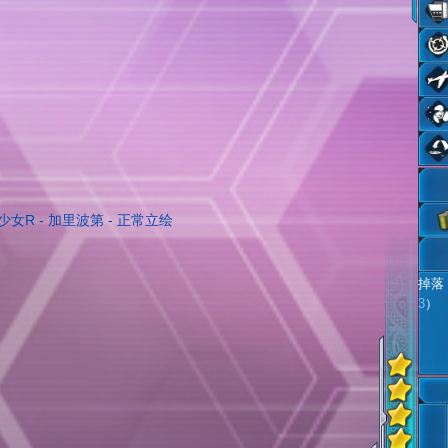
掉落
3
）