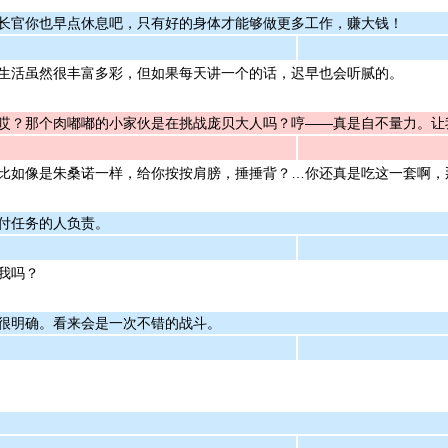
长官你也早点休息吧，只有好的身体才能够做更多工作，赚大钱！
生活虽然很丰富多彩，但如果每天讲一个的话，迟早也会听腻的。
哎？那个肉嘟嘟的小家伙是在挑战庞贝大人吗？哼——真是自不量力。让
比如像是朱桑诺一样，给你按按肩膀，捶捶背？…你还真是吃这一套啊，
付任务的人负责。
我吗？
很明确。看来会是一次不错的战斗。