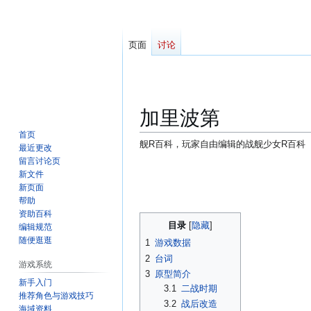
页面
讨论
加里波第
首页
舰R百科，玩家自由编辑的战舰少女R百科
最近更改
留言讨论页
跳
跳
新文件
转
转
新页面
到
到
帮助
资助百科
导
搜
目录
编辑规范
航
索
随便逛逛
1
游戏数据
2
台词
游戏系统
3
原型简介
新手入门
3.1
二战时期
推荐角色与游戏技巧
3.2
战后改造
海域资料