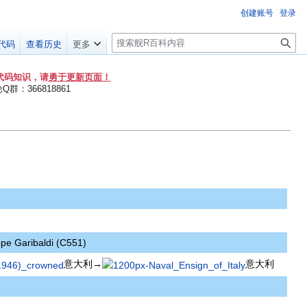
创建账号
登录
搜
代码
查看历史
更多
索
代码知识，请
勇于更新页面！
群：366818861
pe Garibaldi (C551)
意大利→
意大利