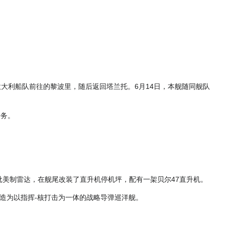
送意大利船队前往的黎波里，随后返回塔兰托。6月14日，本舰随同舰队
任务。
批美制雷达，在舰尾改装了直升机停机坪，配有一架贝尔47直升机。
改造为以指挥-核打击为一体的战略导弹巡洋舰。