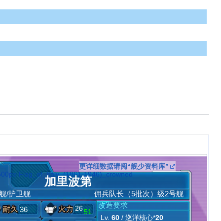
更详细数据请阅“舰少资料库”
加里波第
舰/护卫舰
佣兵队长（5批次）级2号舰
改造要求
26
36
51
Lv.
60
/ 巡洋核心*
20