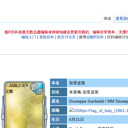
阅读
查看源
舰R百科是靠无数志愿编辑者持续地建设更新完善的。编辑非常简单，无需
编辑入门
|
资助百科
|
留言讨论页
| 微博
@舰R百科
| 百科编辑讨论Q
本名
加里波第
别名
朱塞佩·加里波第
原名
Giuseppe Garibaldi / MM Giusep
国籍
生日
4月21日