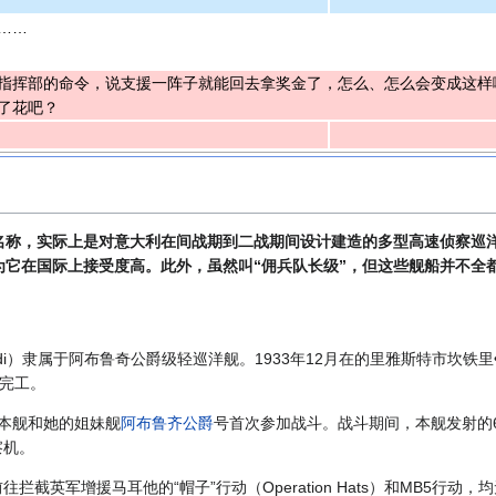
……
指挥部的命令，说支援一阵子就能回去拿奖金了，怎么、怎么会变成这样
了花吧？
的名称，实际上是对意大利在间战期到二战期间设计建造的多型高速侦察巡
为它在国际上接受度高。此外，虽然叫“佣兵队长级”，但这些舰船并不全
ribaldi）隶属于阿布鲁奇公爵级轻巡洋舰。1933年12月在的里雅斯特市
日完工。
，本舰和她的姐妹舰
阿布鲁齐公爵
号首次参加战斗。战斗期间，本舰发射的
察机。
拦截英军增援马耳他的“帽子”行动（Operation Hats）和MB5行动，