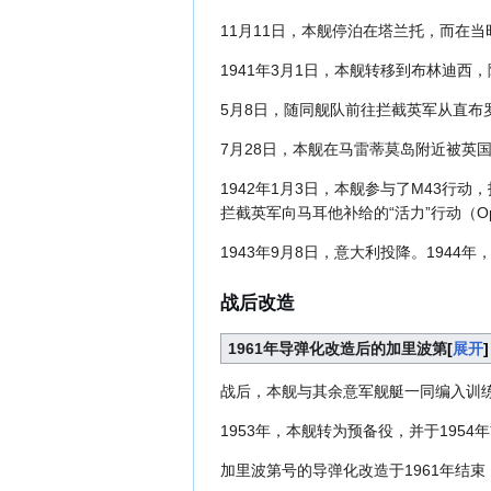
11月11日，本舰停泊在塔兰托，而在
1941年3月1日，本舰转移到布林迪西
5月8日，随同舰队前往拦截英军从直布罗陀到
7月28日，本舰在马雷蒂莫岛附近被英
1942年1月3日，本舰参与了M43行
拦截英军向马耳他补给的“活力”行动（Oper
1943年9月8日，意大利投降。194
战后改造
1961年导弹化改造后的加里波第
展开
战后，本舰与其余意军舰艇一同编入训练
1953年，本舰转为预备役，并于19
加里波第号的导弹化改造于1961年结