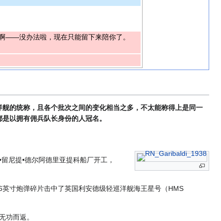
啊——没办法啦，现在只能留下来陪你了。
洋舰的统称，且各个批次之间的变化相当之多，不太能称得上是同一
都是以拥有佣兵队长身份的人冠名。
坎铁里•留尼提•德尔阿德里亚提科船厂开工，
6英寸炮弹碎片击中了英国利安德级轻巡洋舰海王星号（HMS
均无功而返。