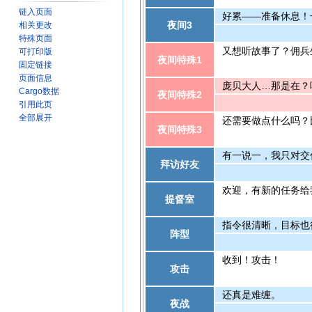
链入页面
好累——准备休息！
夜间3
相关更改
特殊页面
又想听故事了？佣兵
可打印版
夜间特殊1
固定链接
页面信息
庞贝大人…那是在？
Cargo数据
夜间特殊2
引用此页
全部展开
还需要做点什么吗？
夜间特殊3
有一说一，我只对交
拜访好友
欢迎，有新的任务给
提督室
指令很清晰，目标也
阵型
收到！攻击！
攻击
还真是难缠。
夜战