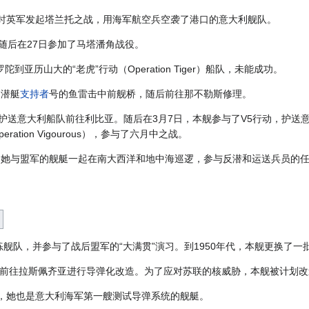
当时英军发起塔兰托之战，用海军航空兵空袭了港口的意大利舰队。
，随后在27日参加了马塔潘角战役。
亚历山大的“老虎”行动（Operation Tiger）船队，未能成功。
国潜艇
支持者
号的鱼雷击中前舰桥，随后前往那不勒斯修理。
动，护送意大利船队前往利比亚。随后在3月7日，本舰参与了V5行动，护
ation Vigourous），参与了六月中之战。
4年，她与盟军的舰艇一起在南大西洋和地中海巡逻，参与反潜和运送兵员的
舰队，并参与了战后盟军的“大满贯”演习。到1950年代，本舰更换了一
54年前往拉斯佩齐亚进行导弹化改造。为了应对苏联的核威胁，本舰被计划
束，她也是意大利海军第一艘测试导弹系统的舰艇。