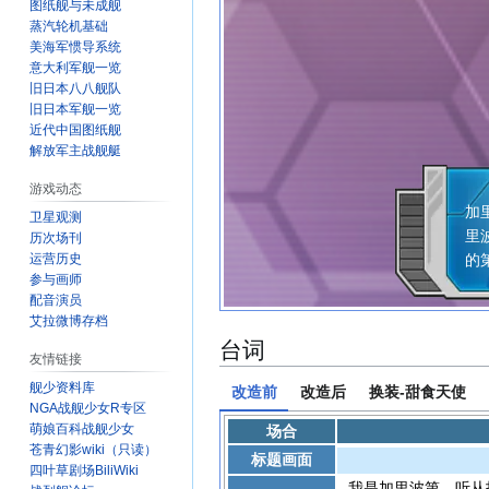
图纸舰与未成舰
蒸汽轮机基础
美海军惯导系统
意大利军舰一览
旧日本八八舰队
旧日本军舰一览
近代中国图纸舰
解放军主战舰艇
加
游戏动态
加
卫星观测
里
历次场刊
的
运营历史
参与画师
配音演员
艾拉微博存档
台词
友情链接
舰少资料库
改造前
改造后
换装-甜食天使
NGA战舰少女R专区
萌娘百科战舰少女
场合
苍青幻影wiki（只读）
标题画面
四叶草剧场BiliWiki
我是加里波第，听从