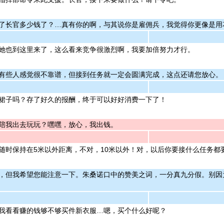
了长官多少钱了？…真有你的啊，与其说你是雇佣兵，我觉得你更像是用
她也到这里来了，这么看来竞争很激烈啊，我要加倍努力才行。
有些人感觉很不靠谱，但接到任务就一定会圆满完成，这点还请您放心。
裙子吗？存了好久的报酬，终于可以好好消费一下了！
陪我出去玩玩？嘿嘿，放心，我出钱。
随时保持在5米以外距离，不对，10米以外！对，以后你要接什么任务都
，但我希望您能注意一下。朱桑诺口中的赞美之词，一分真九分假。别因
我看看赚的钱够不够买件新衣服…嗯，买个什么好呢？