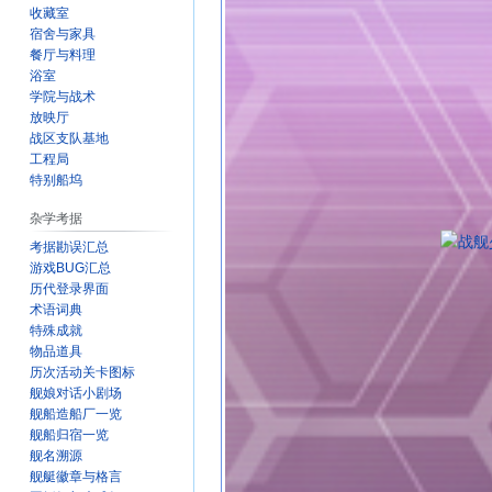
收藏室
宿舍与家具
餐厅与料理
浴室
学院与战术
放映厅
战区支队基地
工程局
特别船坞
杂学考据
考据勘误汇总
游戏BUG汇总
历代登录界面
术语词典
特殊成就
物品道具
历次活动关卡图标
舰娘对话小剧场
舰船造船厂一览
舰船归宿一览
舰名溯源
舰艇徽章与格言