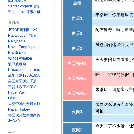
战列舰论坛
获得
Secret Projects论坛
Shipbucket像素战舰
朱桑诺，你来这里坑
白天1
资料站
阿布鲁奇…啊，原来
JSTOR期刊图书馆
白天2
Navweaps（镜像）
Navypedia
虽然我们这些佣兵里
Naval Encyclopedia
白天3
NavSource
Wings Aviation
今天要陪我去看看小
白天特殊1
装甲航母网
Dreadnoughtproject
呼——难得的休假，
战舰计划1900-1950
白天特殊2
美国海军历史手册
平贺让数字档案馆
朱桑诺，请您离长官
Hyper War
白天特殊3
Fold3
大英帝国战争博物馆
虽然这么说有点奇怪
Naval History
可怕。
夜间1
德国联邦数字档案馆
JACAR
今天干了不少活，让
夜间2
工具