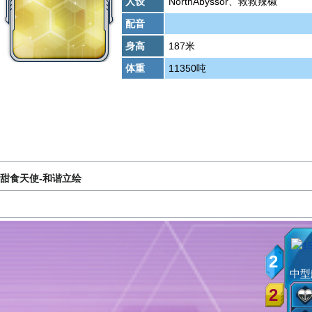
人设
NorthAbyssor、救救辣椒
配音
身高
187米
体重
11350吨
甜食天使-和谐立绘
2
中型
2