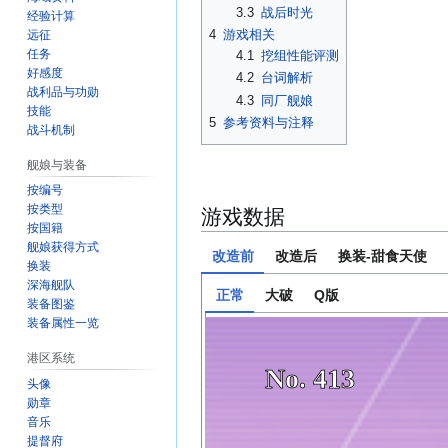
3.3
战后时光
经验计算
4
游戏相关
远征
任务
4.1
挖组性能评测
好感度
4.2
台词解析
战利品与功勋
4.3
同厂舰娘
技能
5
参考资料与注释
战斗机制
舰娘与装备
按编号
按类型
游戏数据
按国籍
舰娘获得方式
改造前
改造后
换装-甜食天使
换装
深海舰队
正常
大破
Q版
装备图鉴
装备属性一览
港区系统
No. 413
头像
勋章
音乐
提督府