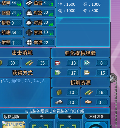
34
8
油：1500 弹：1000
54
43
钢：1000 铝：500
34
30
67
60
30
9
68
13
34
30
中
22
30
35
+13
+8
+17
+15
（
5-5
，
第6章
，
7-3
，
7-4
，
8-
10
16
10
0
点击装备图标以查看装备详细介绍
改良型动力系统
无
无
不可装备