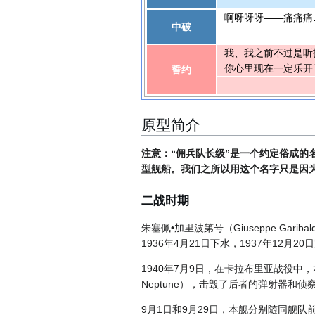
啊呀呀呀——痛痛痛
中破
我、我之前不过是听
你心里现在一定乐开
誓约
原型简介
注意：“佣兵队长级”是一个约定俗成
型舰船。我们之所以用这个名字只是因
二战时期
朱塞佩•加里波第号（Giuseppe Ga
1936年4月21日下水，1937年12月20
1940年7月9日，在卡拉布里亚战役中
Neptune），击毁了后者的弹射器和侦
9月1日和9月29日，本舰分别随同舰队前往