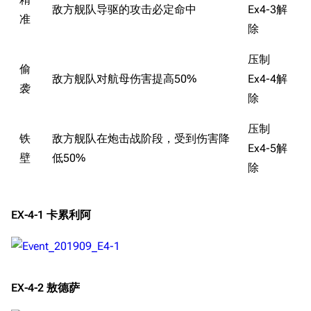
敌方舰队导驱的攻击必定命中
Ex4-3解
准
除
压制
偷
敌方舰队对航母伤害提高50%
Ex4-4解
袭
除
压制
铁
敌方舰队在炮击战阶段，受到伤害降
Ex4-5解
壁
低50%
除
EX-4-1 卡累利阿
EX-4-2 敖德萨