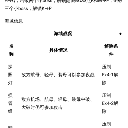
H→Q；击破两个小boss，解锁隐藏BOSS点P和M→P；击破
三个小boss，解锁K→P
海域信息
海域战况
名
解除条
具体情况
称
件
探
压制
照
敌方航母、轻母、装母可以参加夜战
Ex4-1解
灯
除
损
压制
敌方机场、航母、轻母、装母中破、
管
Ex4-2解
大破时仍可参加攻击
组
除
压制
精