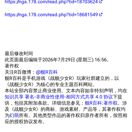
https://nga.178.com/read.php?tid=18703624
旧日本八八舰队
旧日本军舰一览
https://nga.178.com/read.php?tid=18681549
近代中国图纸舰
解放军主战舰艇
友情链接
资料站
最后修改时间
此页面最后编辑于2026年7月29日 (星期三) 16:56。
舰少资料库
JSTOR期刊图书馆
著作权
NGA战舰少女R专
Navweaps（镜
关注R百微博：
@舰R百科
区
像）
舰R百科是手机游戏《战舰少女R》玩家社群建立的，以
萌娘百科战舰少女
Navypedia
《战舰少女R》为核心的专业主题百科网站。
本站全部内容禁止商业使用。文本内容如非特别声明，均在
苍青幻影wiki（只
Naval
知识共享 署名-非商业性使用-相同方式共享 4.0 协议
下提
Encyclopedia
读）
供，包括其附加条款。详细信息参见：
舰R百科:著作权
。涉
NavSource
四叶草剧场BiliWiki
及《战舰少女R》的商标、游戏素材、产品等，其著作权均
为
幻萌
所有。其他类型作品的著作权归原作者所有，按照相
Wings Aviation
战列舰论坛
应的授权协议发布。
Secret Projects论
装甲航母网
坛