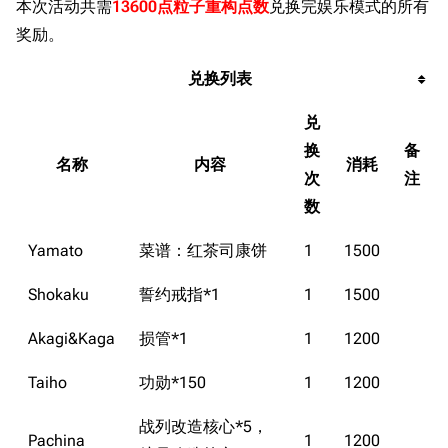
本次活动共需
13600点粒子重构点数
兑换完娱乐模式的所有
奖励。
兑换列表
兑
换
备
名称
内容
消耗
次
注
数
Yamato
菜谱：红茶司康饼
1
1500
Shokaku
誓约戒指*1
1
1500
Akagi&Kaga
损管*1
1
1200
Taiho
功勋*150
1
1200
战列改造核心*5，
Pachina
1
1200