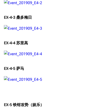
EX-4-3 桑多梅日
EX-4-4 苏里高
11.9万
1696
6690
舰R百科
EX-4-5 萨马
导航
游戏系统
舰娘与装备
首页
新手入门
按编号
推荐角色与游戏技
最近更改
按类型
巧
留言讨论页
按国籍
海域资料
EX-5 铁钳攻势（娱乐）
新文件
舰娘获得方式