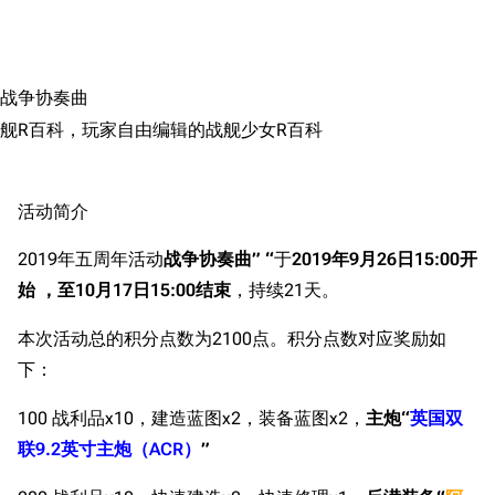
搜索
战争协奏曲
舰R百科，玩家自由编辑的战舰少女R百科
活动简介
2019年五周年活动
战争协奏曲” “
于
2019年9月26日15:00开
始
，至10月17日15:00结束
，持续21天。
本次活动总的积分点数为2100点。积分点数对应奖励如
下：
100 战利品x10，建造蓝图x2，装备蓝图x2，
主炮“
英国双
联9.2英寸主炮（ACR）
”