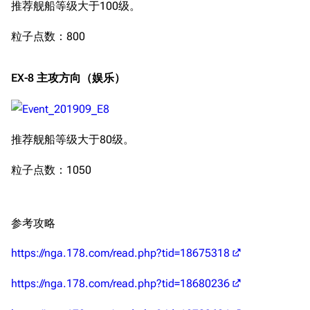
推荐舰船等级大于100级。
收藏室
特殊成就
配音演员
粒子点数：800
宿舍与家具
物品道具
艾拉微博存档
餐厅与料理
历次活动关卡图标
EX-8 主攻方向（娱乐）
浴室
舰娘对话小剧场
学院与战术
舰船造船厂一览
推荐舰船等级大于80级。
放映厅
舰船归宿一览
战区支队基地
舰名溯源
粒子点数：1050
工程局
舰艇徽章与格言
特别船坞
图纸舰与未成舰
参考攻略
蒸汽轮机基础
https://nga.178.com/read.php?tid=18675318
美海军惯导系统
https://nga.178.com/read.php?tid=18680236
意大利军舰一览