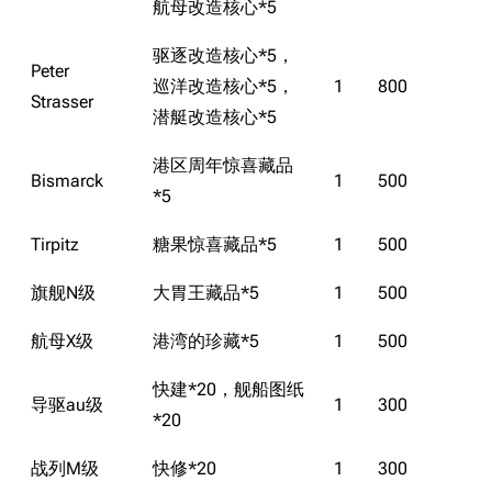
航母改造核心*5
驱逐改造核心*5，
Peter
巡洋改造核心*5，
1
800
Strasser
潜艇改造核心*5
港区周年惊喜藏品
Bismarck
1
500
*5
Tirpitz
糖果惊喜藏品*5
1
500
旗舰Ν级
大胃王藏品*5
1
500
航母X级
港湾的珍藏*5
1
500
快建*20，舰船图纸
导驱au级
1
300
*20
战列M级
快修*20
1
300