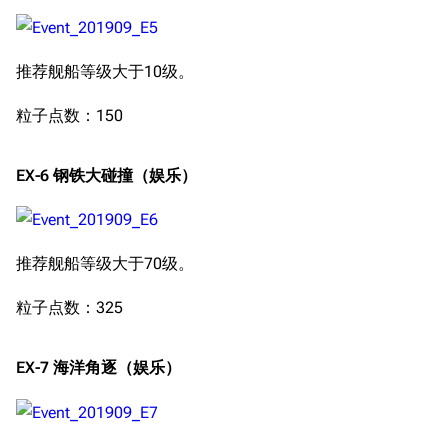
经验计算
新页面
换装
远征
帮助
深海舰队
推荐舰船等级大于10级。
任务
资助百科
装备图鉴
好感度
粒子点数：150
编辑规范
装备属性一览
战利品与功勋
随便逛逛
EX-6 钢铁大碰撞（娱乐）
技能
特殊页面
战斗机制
上传文件
推荐舰船等级大于70级。
港区系统
杂学考据
游戏动态
粒子点数：325
头像
考据勘误汇总
卫星观测
EX-7 海洋角逐（娱乐）
勋章
游戏BUG汇总
历次场刊
音乐
历代登录界面
运营历史
提督府
术语词典
参与画师