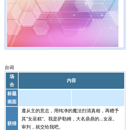
台词
场
内容
合
标题
画面
遵从主的意志，用纯净的魔法扫清真相，再赠予
其“女巫糕”。我是萨勒姆，大名鼎鼎的…女巫。
获得
审判，就交给我吧。