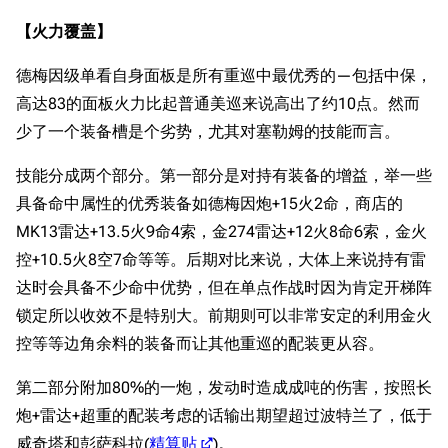
【火力覆盖】
德梅因级单看自身面板是所有重巡中最优秀的—包括中保，
高达83的面板火力比起普通美巡来说高出了约10点。然而
少了一个装备槽是个劣势，尤其对塞勒姆的技能而言。
技能分成两个部分。第一部分是对持有装备的增益，举一些
具备命中属性的优秀装备如德梅因炮+15火2命，商店的
MK13雷达+13.5火9命4索，金274雷达+12火8命6索，金火
控+10.5火8空7命等等。后期对比来说，大体上来说持有雷
达时会具备不少命中优势，但在单点作战时因为肯定开梯阵
锁定所以收效不是特别大。前期则可以非常安定的利用金火
控等等边角余料的装备而让其他重巡的配装更从容。
第二部分附加80%的一炮，发动时造成成吨的伤害，按照长
炮+雷达+超重的配装考虑的话输出期望超过波特兰了，低于
威奇塔和彭萨科拉(
精算贴
)。