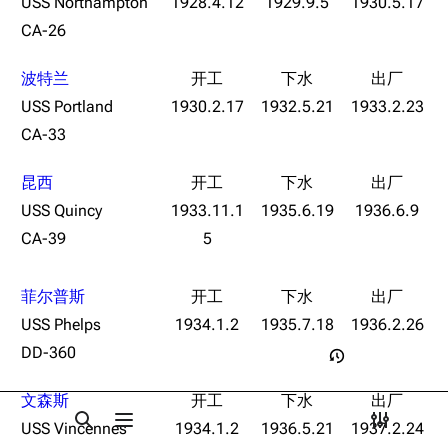
USS Northampton
1928.4.12
1929.9.5
1930.5.17
Dreadnoughtproject
Shipbucket像素战
原型简介
清除缓存
CA-26
舰
战舰计划1900-
立绘相关
1950
波特兰
服役历史
美国海军历史手册
链入页面
USS Portland
1930.2.17
1932.5.21
1933.2.23
退役及成为博物馆舰
平贺让数字档案馆
CA-33
相关更改
抢救萨勒姆
Hyper War
可打印版
昆西
游戏相关
Fold3
固定链接
USS Quincy
1933.11.1
1935.6.19
1936.6.9
挖组性能评测
大英帝国战争博物
CA-39
5
页面信息
设定
未登录
馆
未登录用户的IP地址会在进行任意编辑后公开展示。
台词解析
Naval History
Cargo数据
菲尔普斯
德国联邦数字档案
同厂舰娘
引用此页
创建账号
USS Phelps
1934.1.2
1935.7.18
1936.2.26
馆
目录
分享此页面
更多
DD-360
查看
associate
JACAR
登录
文森斯
USS Vincennes
1934.1.2
1936.5.21
1937.2.24
打开/关闭搜索
打开/关闭菜单
打开/关
打