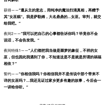
经验计算
新页面
换装
远征
获得——
“遵从主的意志，用纯净的魔法扫清真相，再赠予
帮助
深海舰队
其“女巫糕”。我是萨勒姆，大名鼎鼎的…女巫。审判，就交
任务
给我吧。”
资助百科
装备图鉴
好感度
编辑规范
装备属性一览
夜间2——
“我可以把自己的心事都告诉你吗？毕竟你不会
战利品与功勋
说话，不会告发我。”
随便逛逛
技能
特殊页面
夜间特殊1——
“人们都把我当做是噩梦的象征，不祥的女
战斗机制
巫，但也因此我遇到了你，不知道这是不是就是所谓的祸福
上传文件
相依？”
港区系统
杂学考据
游戏动态
誓约——
“你相信我吗？你相信我并不是传说中那个带来不
头像
考据勘误汇总
卫星观测
详的女巫吗？…我还见证过家乡更多有趣的故事，今后会一
勋章
游戏BUG汇总
历次场刊
一讲给你听。”
音乐
历代登录界面
运营历史
提督府
术语词典
参与画师