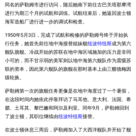
同名的萨勒姆市进行访问，随后她南下前往古巴关塔那摩湾
进行为期三个月的试航和训练。试航结束后，她返回波士顿
海军造船厂进行进一步的调试和检查。
1950年5月3日，完成了试航和检修的萨勒姆号终于开始执
行任务，她首先前往地中海接替姐妹舰
纽波特纽斯
成为第六
舰队旗舰。冷战开始的苏联在地中海区域施加的压力是非同
小可的，而不甘示弱的美军则以地中海第六舰队作为震慑苏
联的资本，因此第六舰队的旗舰在那时基本上由三艘德梅因
级轮换。
萨勒姆第一次的旗舰任务更像是在地中海度过了一个暑假，
在这段时间内她依此停靠拜访了马耳他、意大利、法国、希
腊、土耳其、黎巴嫩和阿尔及利亚。同年9月，萨勒姆回到
了波士顿，其职位继续由
纽波特纽斯
接替。
在波士顿休息三周后，萨勒姆加入了大西洋舰队并开始了舰