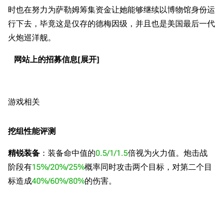
时也在努力为萨勒姆筹集资金让她能够继续以博物馆身份运
行下去，毕竟这是仅存的德梅因级，并且也是美国最后一代
火炮巡洋舰。
网站上的招募信息
游戏相关
挖组性能评测
精锐装备
：装备命中值的
0.5/1/1.5
倍视为火力值。炮击战
阶段有
15%/20%/25%
概率同时攻击两个目标，对第二个目
标造成
40%/60%/80%
的伤害。