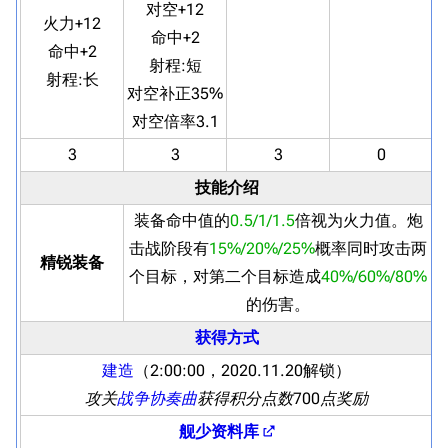
对空+12
火力+12
命中+2
命中+2
射程:
短
射程:
长
对空补正35%
对空倍率3.1
3
3
3
0‌
技能介绍
装备命中值的
0.5/1/1.5
倍视为火力值。炮
击战阶段有
15%/20%/25%
概率同时攻击两
精锐装备
个目标，对第二个目标造成
40%/60%/80%
的伤害。
获得方式
建造
（2:00:00，2020.11.20解锁）
攻关
战争协奏曲
获得积分点数700点奖励
舰少资料库