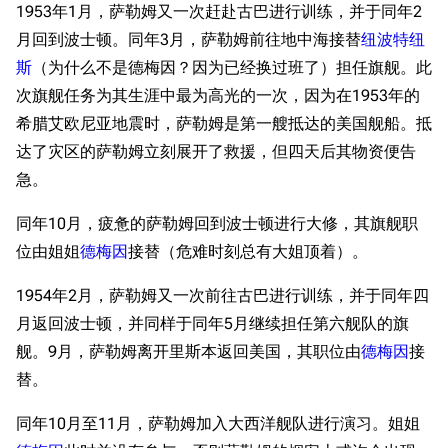
1953年1月，萨勒姆又一次赶赴古巴进行训练，并于同年2
月回到波士顿。同年3月，萨勒姆前往地中海接替
纽波特纽
斯
（为什么不是德梅因？因为已经换过班了）担任旗舰。此
次旗舰任务为其生涯中最为高光的一次，因为在1953年的
希腊艾欧尼亚地震时，萨勒姆是第一艘抵达的美国舰船。抵
达了灾区的萨勒姆立刻展开了救援，但四天后其物资便告
急。
同年10月，疲惫的萨勒姆回到波士顿进行大修，其旗舰职
位由姐姐
德梅因
接替（危难时刻总有大姐顶着）。
1954年2月，萨勒姆又一次前往古巴进行训练，并于同年四
月返回波士顿，并同样于同年5月继续担任第六舰队的旗
舰。9月，萨勒姆离开里斯本返回美国，其职位由
德梅因
接
替。
同年10月至11月，萨勒姆加入大西洋舰队进行演习。姐姐