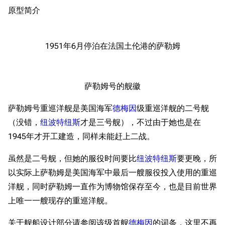
原型简介
1951年6月停泊在法国土伦港的萨勒姆
萨勒姆号的舰徽
萨勒姆号重巡洋舰是美国海军
德梅因
级重巡洋舰的二号舰
（没错，
纽波特纽斯
才是三号舰），不过由于她也是在
1945年才开工建造，同样未能赶上二战。
虽然是二号舰，但她的服役时间要比
纽波特纽斯
要更晚，所
以实际上萨勒姆是美国海军中最后一艘服役投入使用的重巡
洋舰，同时萨勒姆一直作为博物馆保存至今，也是目前世界
上唯一一艘现存的重巡洋舰。
关于舰船设计部分请参阅该级首舰
德梅因
的词条，这里不再