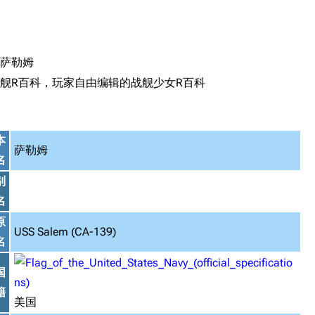
搜索
萨勒姆
舰R百科，玩家自由编辑的战舰少女R百科
本
萨勒姆
名
别
名
原
USS Salem (CA-139)
名
国
籍
美国