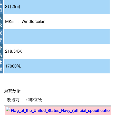
生
3月25日
日
人
MKiiiiii、Windforcelan
设
配
音
身
218.54米
高
体
17000吨
重
游戏数据
改造前
和谐立绘