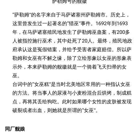
萨勒姆号的舰徽
收藏室
特殊成就
配音演员
“萨勒姆”的名字来自于马萨诸塞州萨勒姆市。历史上，
宿舍与家具
物品道具
艾拉微博存档
这里曾发生过一起著名的“猎巫”事件。1692年到1693
餐厅与料理
历次活动关卡图标
年，在马萨诸塞殖民地发生了萨勒姆巫蛊案，有200多
人被指控施行巫术，其中处死了20人。最终，殖民地政
浴室
舰娘对话小剧场
府承认这是冤假错案，并给予受害者家庭赔偿。所以萨
学院与战术
舰船造船厂一览
勒姆和女巫有不解之缘，除了立绘形象以女巫的形象表
放映厅
舰船归宿一览
示外，本来萨勒姆的舰徽就是一个骑着飞天扫帚的女
巫。
战区支队基地
舰名溯源
台词中的“女巫糕”是当时北美地区常用的一种指认女巫
工程局
舰艇徽章与格言
的方法。将当事人的尿液与小麦粉混合后烘烤，制成糕
特别船坞
图纸舰与未成舰
点，再将其丢给狗吃。此时如果哪个女性的皮肤被发现
蒸汽轮机基础
破裂或者出血，则她就是所谓的“女巫”。
美海军惯导系统
同厂舰娘
意大利军舰一览