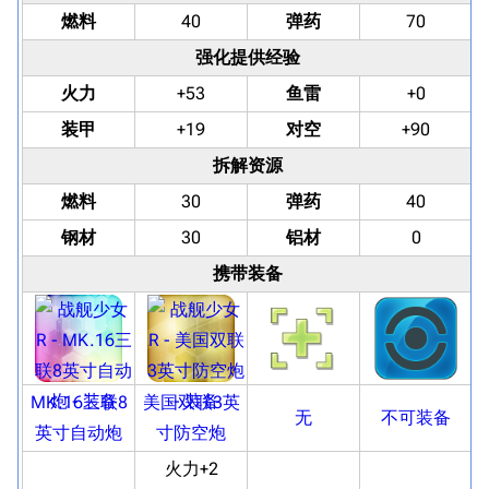
燃料
40
弹药
70
强化提供经验
火力
+53
鱼雷
+0
装甲
+19
对空
+90
拆解资源
燃料
30
弹药
40
钢材
30
铝材
0
携带装备
MK.16三联8
美国双联3英
无
不可装备
英寸自动炮
寸防空炮
火力+2