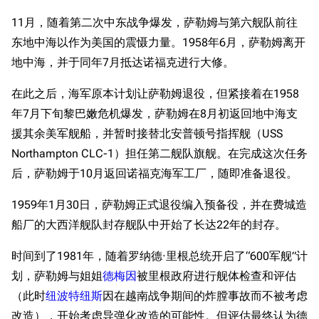
11月，随着第二次中东战争爆发，萨勒姆与第六舰队前往
东地中海以作为美国的震慑力量。1958年6月，萨勒姆离开
地中海，并于同年7月抵达诺福克进行大修。
在此之后，海军原本计划让萨勒姆退役，但紧接着在1958
年7月下旬黎巴嫩危机爆发，萨勒姆在8月初返回地中海支
援其余美军舰船，并暂时接替北安普顿号指挥舰（USS
Northampton CLC-1）担任第二舰队旗舰。在完成这次任务
后，萨勒姆于10月返回诺福克海军工厂，随即准备退役。
1959年1月30日，萨勒姆正式退役编入预备役，并在费城造
船厂的大西洋舰队封存舰队中开始了长达22年的封存。
时间到了1981年，随着罗纳德·里根总统开启了“600军舰”计
划，萨勒姆与姐姐
德梅因
被里根政府进行舰体检查和评估
（此时
纽波特纽斯
因在越南战争期间的炸膛事故而不被考虑
改造），开始考虑导弹化改造的可能性。但评估最终认为德