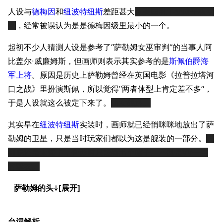
人设与
德梅因
和
纽波特纽斯
差距甚大
从美国乳牛变成平板幼
女
，经常被误认为是是德梅因级里最小的一个。
起初不少人猜测人设是参考了“萨勒姆女巫审判”的当事人阿
比盖尔·威廉姆斯，但画师则表示其实参考的是
斯佩伯爵海
军上将
。原因是历史上萨勒姆曾经在英国电影《拉普拉塔河
口之战》里扮演斯佩，所以觉得“两者体型上肯定差不多”，
于是人设就这么被定下来了。
幼女战巡。
11.9万
1696
6687
舰R百科
其实早在
纽波特纽斯
实装时，画师就已经悄咪咪地放出了萨
勒姆的卫星，只是当时玩家们都以为这是舰装的一部分。
说
导航
游戏系统
舰娘与装备
到底还是太矮了，合影时只能露出个帽子。
不愧是VV一生
首页
新手入门
按编号
的挚友。
推荐角色与游戏技
最近更改
按类型
萨勒姆的头↓
巧
留言讨论页
按国籍
海域资料
新文件
舰娘获得方式
台词解析