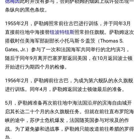
德梅因
此时并没有参与，否则萨勒姆的烟囱上或许会出现一
条纵向的黑色条纹。
1955年2月，萨勒姆照常前往古巴进行训练，并于同年3月
直接前往地中海接替
纽波特纽斯
照常担任旗舰。萨勒姆这次
搭载时任美海军部副部长小托马斯·S·盖茨（Thomas S.
Gates, Jr.）参与了一次和法国海军共同举行的北约演习，
随后于同年9月离开巴塞罗那返回美国，在10月返回波士顿
开始进行为期四个月的检修。
1956年2月，萨勒姆前往古巴，为成为第六舰队的永久旗舰
进行训练。同年4月，萨勒姆返回波士顿做最后的准备。
5月，萨勒姆准备再次前往地中海法国沿岸的滨海自由城开
启其长达二十个月的永久旗舰任务。但就在前往直布罗陀海
峡的途中，苏伊士危机爆发，法国随英国参与对埃及的作
战。为了避免掺和进战事，萨勒姆只能改道前往希腊的罗得
岛。