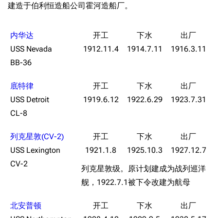
建造于伯利恒造船公司霍河造船厂。
旧日本八八舰队
旧日本军舰一览
内华达
近代中国图纸舰
USS Nevada
1912.11.4
1914.7.11
1916.3.11
解放军主战舰艇
BB-36
友情链接
资料站
底特律
USS Detroit
1919.6.12
1922.6.29
1923.7.31
舰少资料库
JSTOR期刊图书馆
CL-8
NGA战舰少女R专
Navweaps（镜
区
像）
列克星敦(CV-2)
萌娘百科战舰少女
Navypedia
USS Lexington
1921.1.8
1925.10.3
1927.12.7
苍青幻影wiki（只
Naval
Encyclopedia
读）
CV-2
列克星敦级。原计划建成为战列巡洋
NavSource
四叶草剧场BiliWiki
舰，1922.7.1被下令改建为航母
Wings Aviation
战列舰论坛
游戏数据
北安普顿
Secret Projects论
装甲航母网
台词
坛