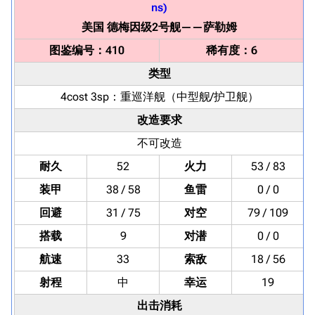
美国
德梅因级2号舰
——
萨勒姆
图鉴编号：410
稀有度：6
类型
4cost 3sp：
重巡洋舰
（中型舰/护卫舰）
改造要求
不可改造
耐久
52
火力
53 / 83
装甲
38 / 58
鱼雷
0 / 0
回避
31 / 75
对空
79 / 109
搭载
9
对潜
0 / 0
航速
33
索敌
18 / 56
射程
中
幸运
19
出击消耗