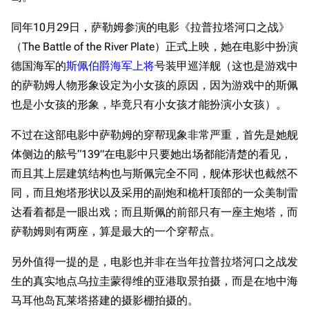
同年10月29日，萨勒姆参演的电影《拉普拉塔河口之战》
（
The Battle of the River Plate
）正式上映，她在电影中扮演
德国海军的
斯佩伯爵海军上将
号装甲巡洋舰（这也是游戏中
的萨勒姆人物形象设定为小女孩的原因，因为游戏中的斯佩
也是小女孩的形象，毕竟只有小女孩才能扮演小女孩）。
不过在这部电影中萨勒姆的穿帮现象非常严重，首先是她舰
体侧边的舷号“139”在电影中只要她出场都能清楚的看见，
而且其上层建筑结构也与斯佩完全不同，舰体形状也截然不
同，而且炮塔形状以及采用的副炮和桅杆顶部的一众美制雷
达看着都是一眼出戏；而且斯佩的前部只有一座主炮塔，而
萨勒姆则有两座，算是最大的一个穿帮点。
另外值得一提的是，电影也并非在当年拉普拉塔河口之战发
生的真实地点乌拉圭蒙得维的亚港取景拍摄，而是在地中海
马耳他岛瓦莱塔搭建的摄影棚拍摄的。