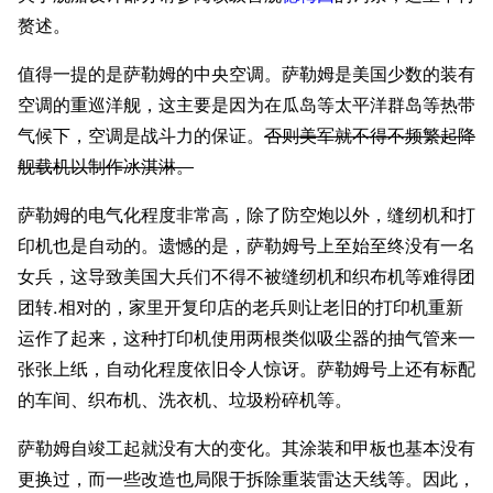
赘述。
值得一提的是萨勒姆的中央空调。萨勒姆是美国少数的装有
空调的重巡洋舰，这主要是因为在瓜岛等太平洋群岛等热带
气候下，空调是战斗力的保证。
否则美军就不得不频繁起降
舰载机以制作冰淇淋。
萨勒姆的电气化程度非常高，除了防空炮以外，缝纫机和打
印机也是自动的。遗憾的是，萨勒姆号上至始至终没有一名
女兵，这导致美国大兵们不得不被缝纫机和织布机等难得团
团转.相对的，家里开复印店的老兵则让老旧的打印机重新
运作了起来，这种打印机使用两根类似吸尘器的抽气管来一
张张上纸，自动化程度依旧令人惊讶。萨勒姆号上还有标配
的车间、织布机、洗衣机、垃圾粉碎机等。
萨勒姆自竣工起就没有大的变化。其涂装和甲板也基本没有
更换过，而一些改造也局限于拆除重装雷达天线等。因此，