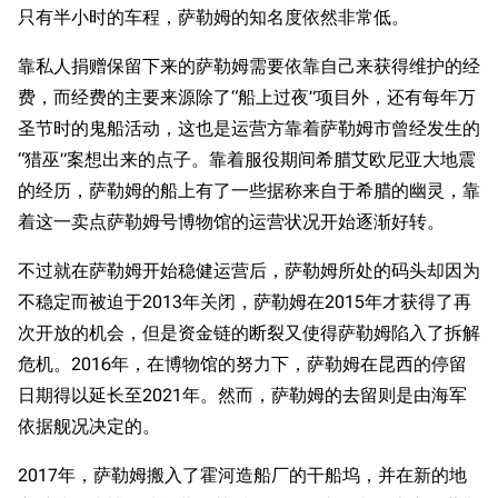
只有半小时的车程，萨勒姆的知名度依然非常低。
靠私人捐赠保留下来的萨勒姆需要依靠自己来获得维护的经
费，而经费的主要来源除了“船上过夜”项目外，还有每年万
圣节时的鬼船活动，这也是运营方靠着萨勒姆市曾经发生的
“猎巫”案想出来的点子。靠着服役期间希腊艾欧尼亚大地震
的经历，萨勒姆的船上有了一些据称来自于希腊的幽灵，靠
着这一卖点萨勒姆号博物馆的运营状况开始逐渐好转。
不过就在萨勒姆开始稳健运营后，萨勒姆所处的码头却因为
不稳定而被迫于2013年关闭，萨勒姆在2015年才获得了再
次开放的机会，但是资金链的断裂又使得萨勒姆陷入了拆解
危机。2016年，在博物馆的努力下，萨勒姆在昆西的停留
日期得以延长至2021年。然而，萨勒姆的去留则是由海军
依据舰况决定的。
2017年，萨勒姆搬入了霍河造船厂的干船坞，并在新的地