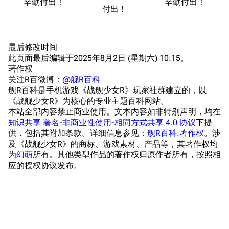
辛勤付出！
辛勤付出！
提督府
术语词典
参与画师
付出！
收藏室
特殊成就
配音演员
宿舍与家具
物品道具
艾拉微博存档
最后修改时间
此页面最后编辑于2025年8月2日 (星期六) 10:15。
餐厅与料理
历次活动关卡图标
著作权
浴室
舰娘对话小剧场
关注R百微博：
@舰R百科
舰R百科是手机游戏《战舰少女R》玩家社群建立的，以
学院与战术
舰船造船厂一览
《战舰少女R》为核心的专业主题百科网站。
本站全部内容禁止商业使用。文本内容如非特别声明，均在
放映厅
舰船归宿一览
知识共享 署名-非商业性使用-相同方式共享 4.0 协议
下提
供，包括其附加条款。详细信息参见：
舰R百科:著作权
。涉
战区支队基地
舰名溯源
及《战舰少女R》的商标、游戏素材、产品等，其著作权均
工程局
舰艇徽章与格言
为
幻萌
所有。其他类型作品的著作权归原作者所有，按照相
应的授权协议发布。
特别船坞
图纸舰与未成舰
蒸汽轮机基础
美海军惯导系统
意大利军舰一览