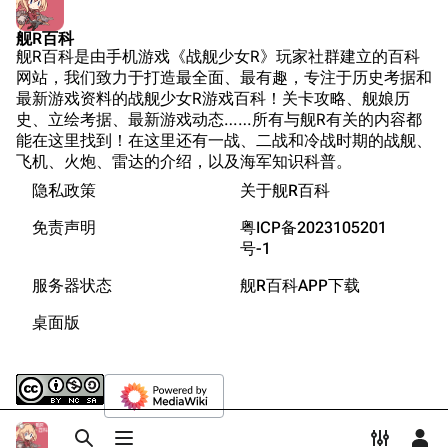
坛
Dreadnoughtproject
Shipbucket像素战
舰R百科
清除缓存
舰R百科是由手机游戏《战舰少女R》玩家社群建立的百科
舰
战舰计划1900-
网站，我们致力于打造最全面、最有趣，专注于历史考据和
1950
最新游戏资料的战舰少女R游戏百科！关卡攻略、舰娘历
美国海军历史手册
链入页面
史、立绘考据、最新游戏动态……所有与舰R有关的内容都
能在这里找到！在这里还有一战、二战和冷战时期的战舰、
平贺让数字档案馆
相关更改
飞机、火炮、雷达的介绍，以及海军知识科普。
Hyper War
隐私政策
关于舰R百科
可打印版
Fold3
固定链接
免责声明
粤ICP备2023105201
大英帝国战争博物
号-1
页面信息
未登录
馆
服务器状态
舰R百科APP下载
未登录用户的IP地址会在进行任意编辑后公开展示。
Naval History
Cargo数据
桌面版
德国联邦数字档案
引用此页
创建账号
馆
分享此页面
更多
查看
associate
JACAR
登录
打开/关闭搜索
打开/关闭菜单
打开/关
打