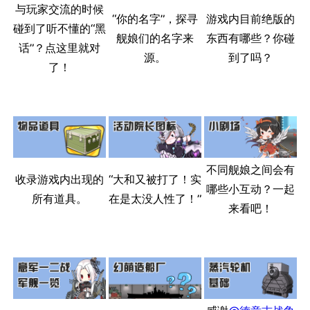
与玩家交流的时候
“你的名字”，探寻
游戏内目前绝版的
碰到了听不懂的“黑
舰娘们的名字来
东西有哪些？你碰
话”？点这里就对
源。
到了吗？
了！
11.9万
1696
6690
不同舰娘之间会有
舰R百科
收录游戏内出现的
“大和又被打了！实
哪些小互动？一起
所有道具。
在是太没人性了！”
来看吧！
导航
游戏系统
舰娘与装备
首页
新手入门
按编号
推荐角色与游戏技
最近更改
按类型
巧
留言讨论页
按国籍
海域资料