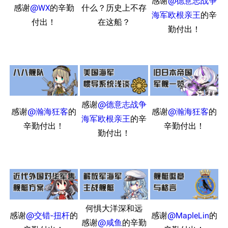
感谢
@德意志战争
新文件
舰娘获得方式
感谢
@WX
的辛勤
什么？历史上不存
经验计算
海军欧根亲王
的辛
付出！
在这船？
新页面
换装
远征
勤付出！
帮助
深海舰队
任务
资助百科
装备图鉴
好感度
编辑规范
装备属性一览
战利品与功勋
随便逛逛
技能
感谢
@德意志战争
感谢
@瀚海狂客
的
感谢
@瀚海狂客
的
特殊页面
海军欧根亲王
的辛
战斗机制
辛勤付出！
辛勤付出！
勤付出！
上传文件
港区系统
杂学考据
游戏动态
头像
考据勘误汇总
卫星观测
勋章
游戏BUG汇总
历次场刊
何惧大洋深和远
音乐
历代登录界面
运营历史
感谢
@交错-扭杆
的
感谢
@MapleLin
的
感谢
@咸鱼
的辛勤