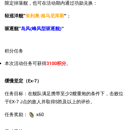
限定掉落舰，也可在活动期内通过功勋兑换：
轻巡洋舰“
朱利奥·格马尼库斯
”
；
驱逐舰“
岛风(峰风型驱逐舰)
”
积分任务
本次活动任务可获得
3100积分
。
缓慢坚定（Ex-7）
任务目标：在舰队满足携带至少2艘重炮的条件下，击败位
于EX-7 J点的敌人并取得S胜及以上的评价。
任务奖励：
x60