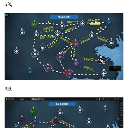
α线
11.9万
1696
6687
舰R百科
导航
游戏系统
舰娘与装备
首页
新手入门
按编号
推荐角色与游戏技
最近更改
按类型
巧
留言讨论页
按国籍
海域资料
β线
新文件
舰娘获得方式
经验计算
新页面
换装
远征
帮助
深海舰队
任务
资助百科
装备图鉴
好感度