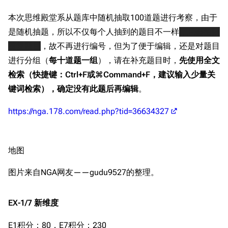
本次思维殿堂系从题库中随机抽取100道题进行考察，由于
是随机抽题，所以不仅每个人抽到的题目不一样
，且会抽到
重复题目
，故不再进行编号，但为了便于编辑，还是对题目
进行分组（
每十道题一组
），请在补充题目时，
先使用全文
检索（快捷键：Ctrl+F或⌘Command+F，建议输入少量关
键词检索），确定没有此题后再编辑
。
https://nga.178.com/read.php?tid=36634327
地图
图片来自NGA网友——gudu9527的整理。
EX-1/7 新维度
E1积分：80，E7积分：230