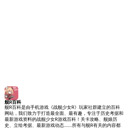
积分任务
解放军主战舰艇
缓慢坚定（Ex-7）
友情链接
资料站
灵动迅捷（Ex-7）
舰少资料库
JSTOR期刊图书馆
长毛突刺（Ex-8）
NGA战舰少女R专
Navweaps（镜
骑士冲锋（Ex-8）
区
像）
单刀直入（Ex-9）
萌娘百科战舰少女
Navypedia
人海战术（Ex-9）
苍青幻影wiki（只
Naval
Encyclopedia
读）
巨舰梦想（Ex-10）
NavSource
四叶草剧场BiliWiki
红色光辉（Ex-10）
Wings Aviation
战列舰论坛
大正旧梦（Ex-11）
Secret Projects论
装甲航母网
巡弋四海（Ex-11）
坛
Dreadnoughtproject
Shipbucket像素战
舰R百科
时代变了（Ex-12）
清除缓存
舰R百科是由手机游戏《战舰少女R》玩家社群建立的百科
舰
战舰计划1900-
思维殿堂问题答案汇总
网站，我们致力于打造最全面、最有趣，专注于历史考据和
1950
最新游戏资料的战舰少女R游戏百科！关卡攻略、舰娘历
地图
美国海军历史手册
链入页面
史、立绘考据、最新游戏动态……所有与舰R有关的内容都