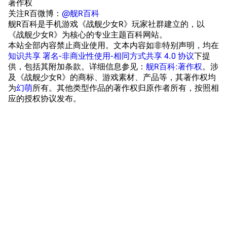
著作权
浴室
舰娘对话小剧场
关注R百微博：
@舰R百科
舰R百科是手机游戏《战舰少女R》玩家社群建立的，以
学院与战术
舰船造船厂一览
《战舰少女R》为核心的专业主题百科网站。
本站全部内容禁止商业使用。文本内容如非特别声明，均在
放映厅
舰船归宿一览
知识共享 署名-非商业性使用-相同方式共享 4.0 协议
下提
供，包括其附加条款。详细信息参见：
舰R百科:著作权
。涉
战区支队基地
舰名溯源
及《战舰少女R》的商标、游戏素材、产品等，其著作权均
工程局
舰艇徽章与格言
为
幻萌
所有。其他类型作品的著作权归原作者所有，按照相
应的授权协议发布。
特别船坞
图纸舰与未成舰
蒸汽轮机基础
美海军惯导系统
意大利军舰一览
旧日本八八舰队
旧日本军舰一览
活动预告
近代中国图纸舰
活动简介