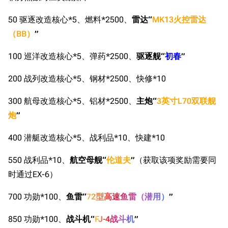
50 驱逐改造核心*5、燃料*2500、
雷达“
MK13火控雷达
（BB）
”
100 巡洋改造核心*5、弹药*2500、
驱逐舰“
初春
”
200 战列改造核心*5、钢材*2500、快修*10
300 航母改造核心*5、铝材*2500、
主炮“
3英寸L70双联舰
炮
”
400 潜艇改造核心*5、战利品*10、快建*10
550 战利品*10、
航空母舰“
伦道夫
”
（获取该项奖励需要同
时通过EX-6）
700 功勋*100、
鱼雷“
72型高速鱼雷（潜用）
”
850 功勋*100、
战斗机“
FJ-4战斗机
”