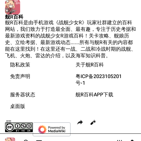
Secret Projects论
装甲航母网
二月
清除缓存
坛
Dreadnoughtproject
Shipbucket像素战
舰R百科
三月
舰R百科是由手机游戏《战舰少女R》玩家社群建立的百科
舰
战舰计划1900-
四月
网站，我们致力于打造最全面、最有趣，专注于历史考据和
链入页面
1950
最新游戏资料的战舰少女R游戏百科！关卡攻略、舰娘历
五月
美国海军历史手册
相关更改
史、立绘考据、最新游戏动态……所有与舰R有关的内容都
六月
能在这里找到！在这里还有一战、二战和冷战时期的战舰、
平贺让数字档案馆
可打印版
飞机、火炮、雷达的介绍，以及海军知识科普。
七月
Hyper War
隐私政策
关于舰R百科
固定链接
八月
Fold3
页面信息
免责声明
粤ICP备2023105201
九月
大英帝国战争博物
号-1
Cargo数据
十月
未登录
馆
服务器状态
舰R百科APP下载
未登录用户的IP地址会在进行任意编辑后公开展示。
十一月
Naval History
引用此页
桌面版
德国联邦数字档案
十二月
全部展开
创建账号
馆
目录
分享此页面
更多
查看
associate
JACAR
登录