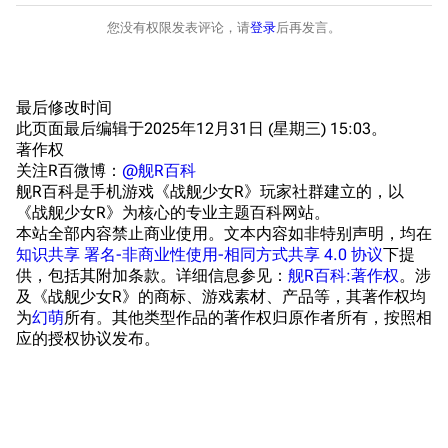
提督府
术语词典
参与画师
您没有权限发表评论，请
登录
后再发言。
收藏室
特殊成就
配音演员
宿舍与家具
物品道具
艾拉微博存档
最后修改时间
此页面最后编辑于2025年12月31日 (星期三) 15:03。
餐厅与料理
历次活动关卡图标
著作权
浴室
舰娘对话小剧场
关注R百微博：
@舰R百科
舰R百科是手机游戏《战舰少女R》玩家社群建立的，以
学院与战术
舰船造船厂一览
《战舰少女R》为核心的专业主题百科网站。
本站全部内容禁止商业使用。文本内容如非特别声明，均在
放映厅
舰船归宿一览
知识共享 署名-非商业性使用-相同方式共享 4.0 协议
下提
供，包括其附加条款。详细信息参见：
舰R百科:著作权
。涉
战区支队基地
舰名溯源
及《战舰少女R》的商标、游戏素材、产品等，其著作权均
工程局
舰艇徽章与格言
为
幻萌
所有。其他类型作品的著作权归原作者所有，按照相
应的授权协议发布。
特别船坞
图纸舰与未成舰
蒸汽轮机基础
美海军惯导系统