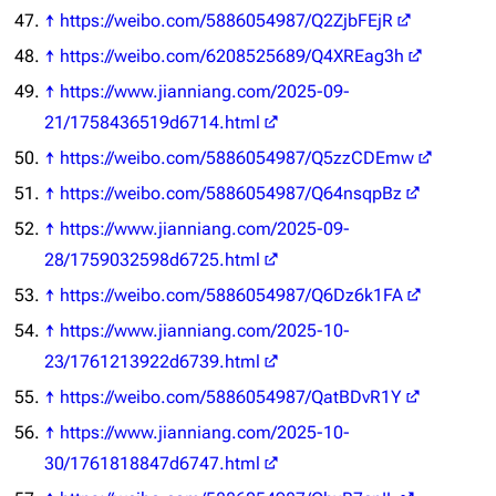
↑
https://weibo.com/5886054987/Q2ZjbFEjR
↑
https://weibo.com/6208525689/Q4XREag3h
↑
https://www.jianniang.com/2025-09-
21/1758436519d6714.html
↑
https://weibo.com/5886054987/Q5zzCDEmw
↑
https://weibo.com/5886054987/Q64nsqpBz
↑
https://www.jianniang.com/2025-09-
28/1759032598d6725.html
11.9万
1696
6687
↑
https://weibo.com/5886054987/Q6Dz6k1FA
舰R百科
↑
https://www.jianniang.com/2025-10-
23/1761213922d6739.html
导航
游戏系统
舰娘与装备
↑
https://weibo.com/5886054987/QatBDvR1Y
首页
新手入门
按编号
↑
https://www.jianniang.com/2025-10-
推荐角色与游戏技
最近更改
按类型
巧
30/1761818847d6747.html
留言讨论页
按国籍
海域资料