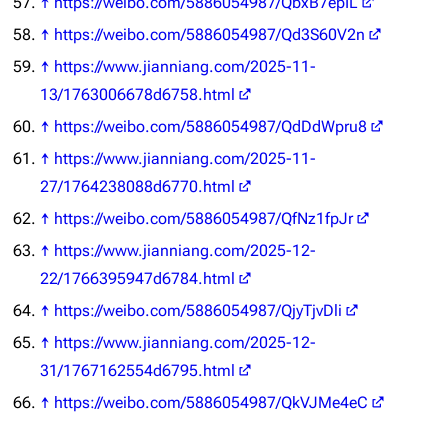
↑
https://weibo.com/5886054987/QbxB7epIL
新文件
舰娘获得方式
经验计算
↑
https://weibo.com/5886054987/Qd3S60V2n
新页面
换装
↑
https://www.jianniang.com/2025-11-
远征
13/1763006678d6758.html
帮助
深海舰队
任务
↑
https://weibo.com/5886054987/QdDdWpru8
资助百科
装备图鉴
好感度
↑
https://www.jianniang.com/2025-11-
编辑规范
装备属性一览
战利品与功勋
27/1764238088d6770.html
随便逛逛
技能
↑
https://weibo.com/5886054987/QfNz1fpJr
特殊页面
战斗机制
↑
https://www.jianniang.com/2025-12-
22/1766395947d6784.html
上传文件
↑
https://weibo.com/5886054987/QjyTjvDli
港区系统
杂学考据
游戏动态
↑
https://www.jianniang.com/2025-12-
头像
考据勘误汇总
卫星观测
31/1767162554d6795.html
勋章
游戏BUG汇总
历次场刊
↑
https://weibo.com/5886054987/QkVJMe4eC
音乐
历代登录界面
运营历史