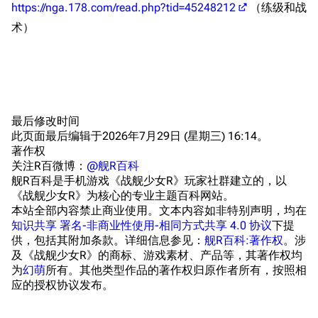
https://nga.178.com/read.php?tid=45248212
（练级和战
勋章
游戏BUG汇总
历次场刊
术）
音乐
历代登录界面
运营历史
提督府
术语词典
参与画师
收藏室
特殊成就
配音演员
宿舍与家具
物品道具
艾拉微博存档
最后修改时间
此页面最后编辑于2026年7月29日 (星期三) 16:14。
餐厅与料理
历次活动关卡图标
著作权
浴室
舰娘对话小剧场
关注R百微博：
@舰R百科
舰R百科是手机游戏《战舰少女R》玩家社群建立的，以
学院与战术
舰船造船厂一览
《战舰少女R》为核心的专业主题百科网站。
本站全部内容禁止商业使用。文本内容如非特别声明，均在
放映厅
舰船归宿一览
知识共享 署名-非商业性使用-相同方式共享 4.0 协议
下提
供，包括其附加条款。详细信息参见：
舰R百科:著作权
。涉
战区支队基地
舰名溯源
及《战舰少女R》的商标、游戏素材、产品等，其著作权均
工程局
舰艇徽章与格言
为
幻萌
所有。其他类型作品的著作权归原作者所有，按照相
应的授权协议发布。
特别船坞
图纸舰与未成舰