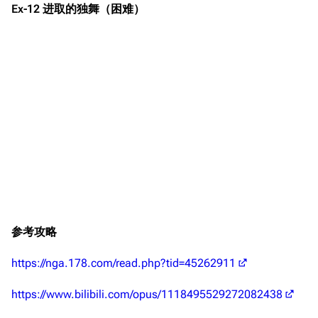
推荐角色与游戏技
Ex-12 进取的独舞（困难）
最近更改
按类型
巧
留言讨论页
按国籍
海域资料
新文件
舰娘获得方式
经验计算
新页面
换装
远征
帮助
深海舰队
任务
资助百科
装备图鉴
好感度
编辑规范
装备属性一览
战利品与功勋
随便逛逛
技能
特殊页面
战斗机制
参考攻略
上传文件
https://nga.178.com/read.php?tid=45262911
港区系统
杂学考据
游戏动态
https://www.bilibili.com/opus/1118495529272082438
头像
考据勘误汇总
卫星观测