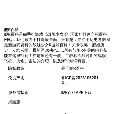
NavSource
四叶草剧场BiliWiki
Ex-1 反击第一枪
Wings Aviation
战列舰论坛
Ex-2 深海上空30秒
Secret Projects论
装甲航母网
Ex-3 超视距对决
坛
Dreadnoughtproject
Shipbucket像素战
舰R百科
Ex-4 补充淡水
清除缓存
舰R百科是由手机游戏《战舰少女R》玩家社群建立的百科
舰
战舰计划1900-
Ex-5 钢铁磨盘
网站，我们致力于打造最全面、最有趣，专注于历史考据和
1950
最新游戏资料的战舰少女R游戏百科！关卡攻略、舰娘历
Ex-6 进取的独舞
美国海军历史手册
链入页面
史、立绘考据、最新游戏动态……所有与舰R有关的内容都
Ex-7 反击第一枪（困难）
能在这里找到！在这里还有一战、二战和冷战时期的战舰、
平贺让数字档案馆
相关更改
飞机、火炮、雷达的介绍，以及海军知识科普。
Ex-8 深海上空30秒（困难）
Hyper War
隐私政策
关于舰R百科
可打印版
Ex-9 超视距对决（困难）
Fold3
固定链接
免责声明
粤ICP备2023105201
Ex-10 补充淡水（困难）
大英帝国战争博物
号-1
页面信息
Ex-11 钢铁磨盘（困难）
未登录
馆
服务器状态
舰R百科APP下载
未登录用户的IP地址会在进行任意编辑后公开展示。
Ex-12 进取的独舞（困难）
Naval History
Cargo数据
桌面版
德国联邦数字档案
参考攻略
引用此页
创建账号
馆
目录
分享此页面
更多