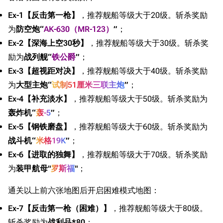
Ex-1【反击第一枪】
，推荐舰船等级大于20级。斩杀奖励
为
防空炮“
AK-630（MR-123）
”
；
Ex-2【深海上空30秒】
，推荐舰船等级大于30级。斩杀奖
励为
战列舰“
铁公爵
”
；
Ex-3【超视距对决】
，推荐舰船等级大于40级。斩杀奖励
为
大型主炮“
试制51厘米三联主炮
”
；
Ex-4【补充淡水】
，推荐舰船等级大于50级。斩杀奖励为
轰炸机“
轰-5
”
；
Ex-5【钢铁磨盘】
，推荐舰船等级大于60级。斩杀奖励为
战斗机“
米格19K
”
；
Ex-6【进取的独舞】
，推荐舰船等级大于70级。斩杀奖励
为
装甲航母"
罗斯福
"
；
通关以上前六张地图后开启困难模式地图：
Ex-7【反击第一枪（困难）】
，推荐舰船等级大于80级。
斩杀奖励为
战利品*80
；