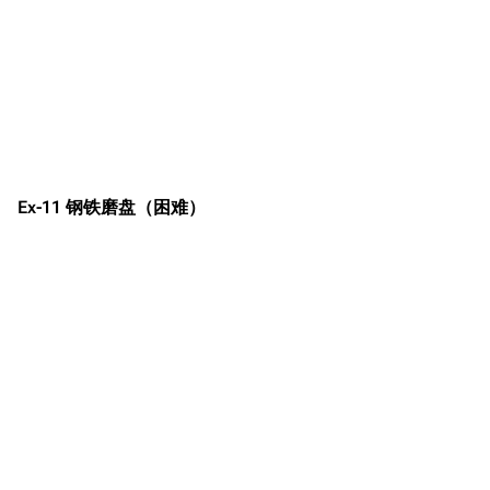
Ex-11 钢铁磨盘（困难）
11.9万
1696
6687
舰R百科
导航
游戏系统
舰娘与装备
首页
新手入门
按编号