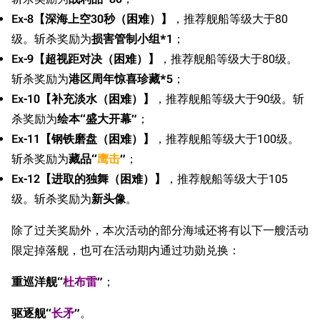
Ex-8【深海上空30秒（困难）】
，推荐舰船等级大于80
级。斩杀奖励为
损害管制小组*1
；
Ex-9【超视距对决（困难）】
，推荐舰船等级大于80级。
斩杀奖励为
港区周年惊喜珍藏*5
；
Ex-10【补充淡水（困难）】
，推荐舰船等级大于90级。斩
杀奖励为
绘本“盛大开幕”
；
Ex-11【钢铁磨盘（困难）】
，推荐舰船等级大于100级。
斩杀奖励为
藏品“
鹰击
”
；
Ex-12【进取的独舞（困难）】
，推荐舰船等级大于105
级。斩杀奖励为
新头像
。
除了过关奖励外，本次活动的部分海域还将有以下一艘活动
限定掉落舰，也可在活动期内通过功勋兑换：
重巡洋舰“
杜布雷
”
；
驱逐舰“
长矛
”
。