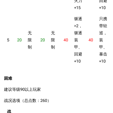
火力
回避
+15
+10
驱逐
只携
>2，
带轻
无
无
驱逐
巡，
5
20
限
20
限
40
装
40
装
制
制
甲、
甲、
回避
暴击
+10
+10
困难
建议等级90以上玩家
战况选项（总点数：260）
战