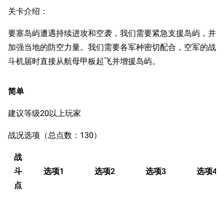
关卡介绍：
要塞岛屿遭遇持续进攻和空袭，我们需要紧急支援岛屿，并
加强当地的防空力量。我们需要各军种密切配合，空军的战
斗机届时直接从航母甲板起飞并增援岛屿。
简单
建议等级20以上玩家
战况选项（总点数：130）
战
斗
选项1
选项2
选项3
选项4
点