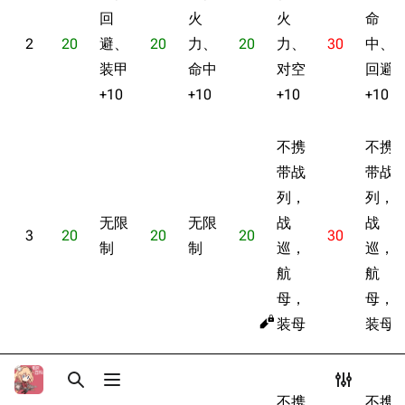
Dreadnoughtproject
Shipbucket像素战
回
火
火
命
困难
清除缓存
舰
战舰计划1900-
2
20
避、
20
力、
20
力、
30
中、
EX-4 决战前夜
1950
装甲
命中
对空
回避
简单
美国海军历史手册
链入页面
+10
+10
+10
+10
困难
平贺让数字档案馆
相关更改
EX-5 薄雾黎明
不携
不携
Hyper War
可打印版
简单
带战
带战
Fold3
固定链接
困难
列，
列，
大英帝国战争博物
页面信息
无限
无限
战
战
EX-6 舰队决战
未登录
馆
3
20
20
20
30
未登录用户的IP地址会在进行任意编辑后公开展示。
制
制
巡，
巡，
简单
Naval History
Cargo数据
航
航
德国联邦数字档案
困难
引用此页
创建账号
馆
母，
母，
目录
分享此页面
更多
查看
associate
JACAR
装母
装母
登录
打开/关闭搜索
打开/关闭菜单
打开/关
打
不携
不携