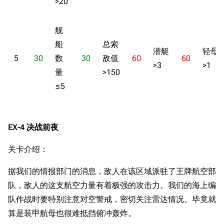
>20
舰
船
总索
潜艇
轻母
5
30
数
30
敌值
60
60
>3
>1
量
>150
≤5
EX-4 决战前夜
关卡介绍：
据我们的情报部门的消息，敌人在该区域派驻了王牌航空部
队，敌人的这支航空力量有着极强的攻击力。我们的海上编
队作战时要特别注意对空警戒，密切关注雷达情况。毕竟就
算是装甲航母也很难抵挡俯冲轰炸。