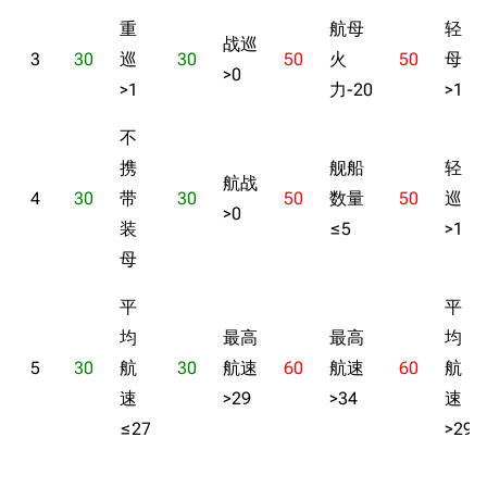
经验计算
重
航母
轻
新页面
换装
远征
战巡
3
30
巡
30
50
火
50
母
帮助
深海舰队
>0
任务
>1
力-20
>1
资助百科
装备图鉴
好感度
不
编辑规范
装备属性一览
战利品与功勋
携
舰船
轻
航战
随便逛逛
技能
4
30
带
30
50
数量
50
巡
>0
装
≤5
>1
特殊页面
战斗机制
母
上传文件
平
平
港区系统
杂学考据
游戏动态
均
最高
最高
均
头像
考据勘误汇总
卫星观测
5
30
航
30
航速
60
航速
60
航
速
>29
>34
速
勋章
游戏BUG汇总
历次场刊
≤27
>29
音乐
历代登录界面
运营历史
提督府
术语词典
参与画师