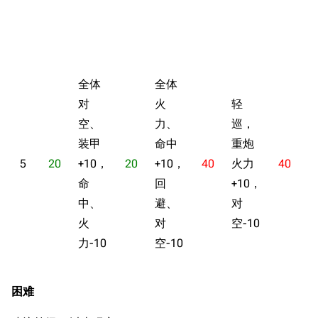
全体
全体
对
火
轻
空、
力、
巡，
装甲
命中
重炮
5
20
+10，
20
+10，
40
火力
40
命
回
+10，
中、
避、
对
+
火
对
空-10
力-10
空-10
困难