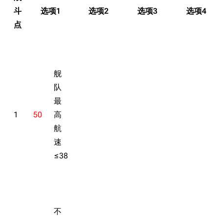
斗
选项1
选项2
选项3
选项4
点
舰
队
最
1
50
高
航
速
≤38
不