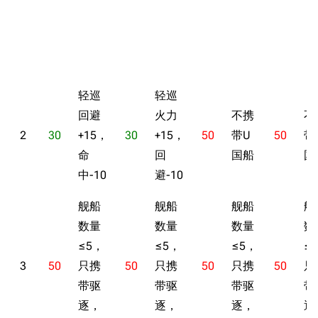
轻巡
轻巡
回避
火力
不携
不
2
30
+15，
30
+15，
50
带U
50
带
命
回
国船
国
中-10
避-10
舰船
舰船
舰船
舰
数量
数量
数量
数
≤5，
≤5，
≤5，
≤
3
50
只携
50
只携
50
只携
50
只
带驱
带驱
带驱
带
逐，
逐，
逐，
逐