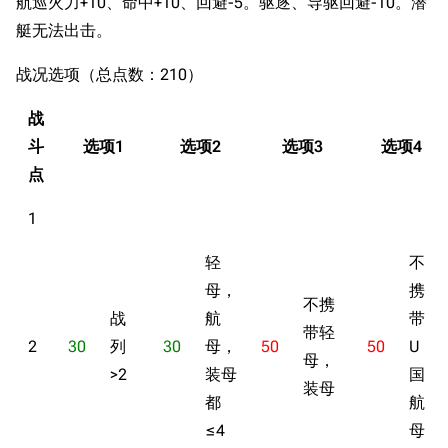
航巡火力+10、命中+10、回避-5。驱逐、导驱回避-10。潜
艇无法出击。
战况选项（总点数：210）
战
斗
选项1
选项2
选项3
选项4
点
1
11.9万
1696
6687
舰R百科
轻
不
母，
携
导航
游戏系统
舰娘与装备
不携
战
航
带
带轻
首页
新手入门
按编号
2
30
列
30
母，
50
50
U
母，
推荐角色与游戏技
最近更改
按类型
>2
装母
国
巧
装母
都
航
留言讨论页
按国籍
海域资料
≤4
母
新文件
舰娘获得方式