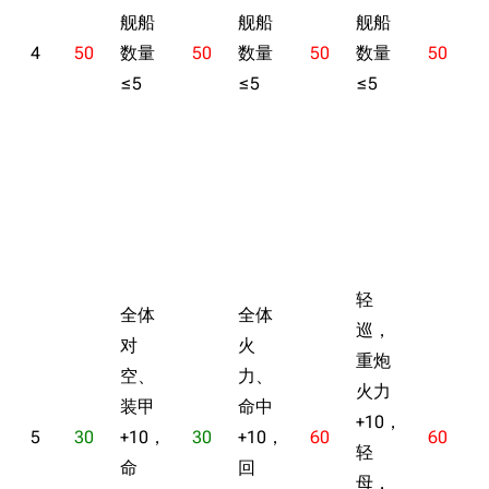
舰船
舰船
舰船
4
50
数量
50
数量
50
数量
50
≤5
≤5
≤5
≤
轻
全体
全体
巡，
对
火
重炮
空、
力、
火力
装甲
命中
+10，
5
30
+10，
30
+10，
60
60
轻
+
命
回
母，