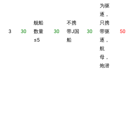
为驱
逐，
舰船
不携
只携
3
30
数量
30
带J国
30
带驱
50
≤5
船
逐，
航
母，
炮潜