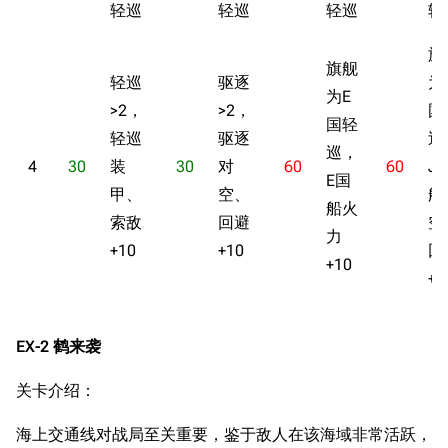
轻巡
轻巡
轻巡
轻
旗
旗舰
轻巡
驱逐
为
为E
>2，
>2，
国
国轻
轻巡
驱逐
巡
巡，
4
30
装
30
对
60
60
J
E国
甲、
空、
船
船火
索敌
回避
空
力
+10
+10
回
+10
+1
EX-2 鹤来袭
关卡介绍：
海上交通线对战局至关重要，鉴于敌人在该海域非常活跃，