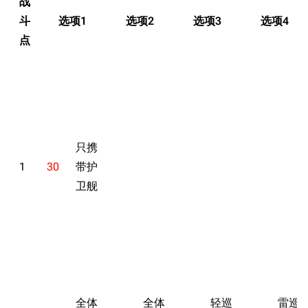
战
旧日本八八舰队
斗
选项1
选项2
选项3
选项4
旧日本军舰一览
点
近代中国图纸舰
活动预告
活动新增功能
解放军主战舰艇
活动奖励
友情链接
资料站
敌舰配置
舰少资料库
JSTOR期刊图书馆
只携
EX-1 封锁网突破
NGA战舰少女R专
Navweaps（镜
1
30
带护
简单
区
像）
卫舰
困难
萌娘百科战舰少女
Navypedia
EX-2 鹤来袭
苍青幻影wiki（只
Naval
Encyclopedia
读）
简单
NavSource
四叶草剧场BiliWiki
困难
Wings Aviation
战列舰论坛
EX-3 越洋暴击
Secret Projects论
装甲航母网
简单
全体
全体
轻巡
雷巡
坛