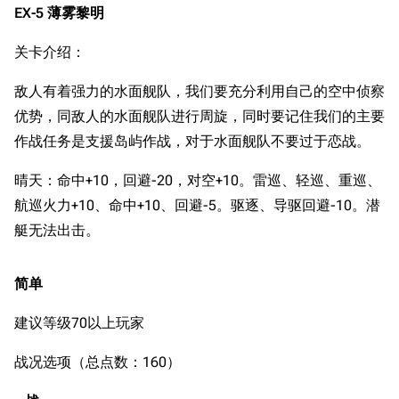
EX-5 薄雾黎明
收藏室
特殊成就
配音演员
关卡介绍：
宿舍与家具
物品道具
艾拉微博存档
餐厅与料理
历次活动关卡图标
敌人有着强力的水面舰队，我们要充分利用自己的空中侦察
优势，同敌人的水面舰队进行周旋，同时要记住我们的主要
浴室
舰娘对话小剧场
作战任务是支援岛屿作战，对于水面舰队不要过于恋战。
学院与战术
舰船造船厂一览
晴天：命中+10，回避-20，对空+10。雷巡、轻巡、重巡、
放映厅
舰船归宿一览
航巡火力+10、命中+10、回避-5。驱逐、导驱回避-10。潜
战区支队基地
舰名溯源
艇无法出击。
工程局
舰艇徽章与格言
特别船坞
图纸舰与未成舰
简单
蒸汽轮机基础
建议等级70以上玩家
美海军惯导系统
战况选项（总点数：160）
意大利军舰一览