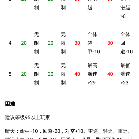
制
制
艇
潜艇
>0
无
无
全体
全体
4
20
限
20
限
30
装
30
回
制
制
甲-10
避-10
无
无
最高
最低
5
20
限
20
限
40
航速
40
航速
制
制
>29
>23
困难
建议等级95以上玩家
晴天：命中+10，回避-20，对空+10。雷巡、轻巡、重巡、