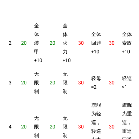
全
全
体
体
全体
全体
2
20
装
20
火
30
回避
30
索敌
甲
力
+10
+10
+10
+10
无
无
轻母
轻巡
3
20
限
20
限
30
30
=2
>1
制
制
旗舰
旗舰
为轻
为重
无
无
巡，
巡，
4
20
限
20
限
30
30
轻巡
重巡
制
制