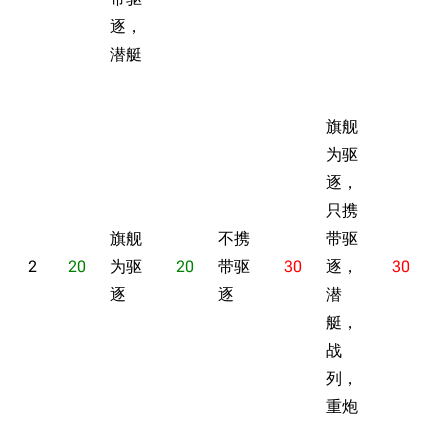
逐，
潜艇
旗舰
为驱
逐，
只携
旗舰
不携
带驱
2
20
为驱
20
带驱
30
逐，
30
逐
逐
潜
艇，
战
列，
重炮