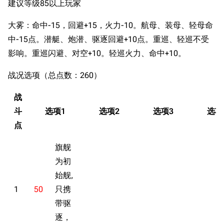
建议等级85以上玩家
大雾：命中-15，回避+15，火力-10。航母、装母、轻母命
中-15点。潜艇、炮潜、驱逐回避+10点。重巡、轻巡不受
影响。重巡闪避、对空+10。轻巡火力、命中+10。
战况选项（总点数：260）
战
斗
选项1
选项2
选项3
选项
点
旗舰
为初
始舰,
1
50
只携
带驱
逐，