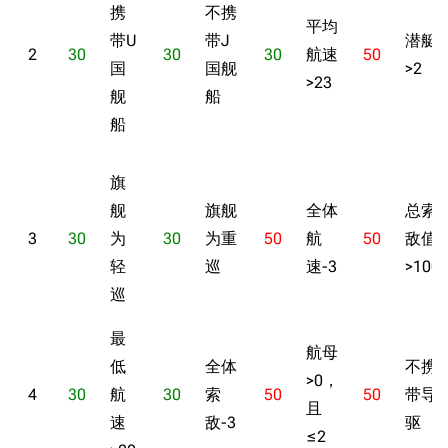
携
不携
平均
带U
带J
潜艇
2
30
30
30
航速
50
国
国舰
>2
>23
舰
船
船
旗
舰
旗舰
全体
总索
3
30
为
30
为重
50
航
50
敌值
轻
巡
速-3
>100
巡
最
航母
低
全体
不携
>0，
4
30
航
30
索
50
50
带导
且
速
敌-3
驱
≤2