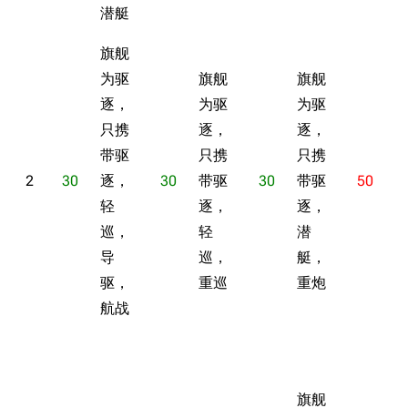
潜艇
旗舰
为驱
旗舰
旗舰
逐，
为驱
为驱
只携
逐，
逐，
带驱
只携
只携
2
30
逐，
30
带驱
30
带驱
50
轻
逐，
逐，
巡，
轻
潜
导
巡，
艇，
驱，
重巡
重炮
航战
旗舰