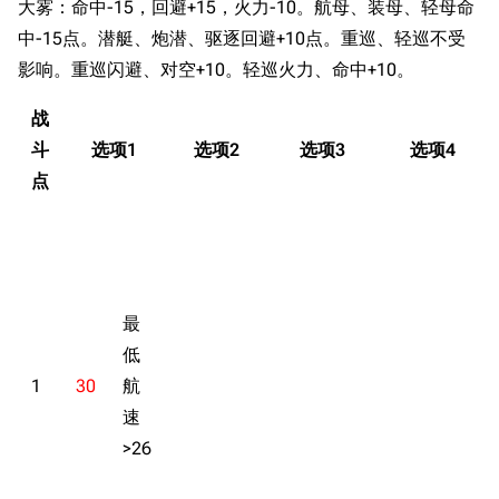
大雾：命中-15，回避+15，火力-10。航母、装母、轻母命
中-15点。潜艇、炮潜、驱逐回避+10点。重巡、轻巡不受
影响。重巡闪避、对空+10。轻巡火力、命中+10。
战
斗
选项1
选项2
选项3
选项4
点
最
低
1
30
航
速
>26