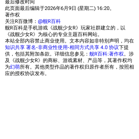
最后修改时间
此页面最后编辑于2026年6月9日 (星期二) 16:20。
餐厅与料理
历次活动关卡图标
著作权
浴室
舰娘对话小剧场
关注R百微博：
@舰R百科
舰R百科是手机游戏《战舰少女R》玩家社群建立的，以
学院与战术
舰船造船厂一览
《战舰少女R》为核心的专业主题百科网站。
本站全部内容禁止商业使用。文本内容如非特别声明，均在
放映厅
舰船归宿一览
知识共享 署名-非商业性使用-相同方式共享 4.0 协议
下提
供，包括其附加条款。详细信息参见：
舰R百科:著作权
。涉
战区支队基地
舰名溯源
及《战舰少女R》的商标、游戏素材、产品等，其著作权均
工程局
舰艇徽章与格言
为
幻萌
所有。其他类型作品的著作权归原作者所有，按照相
应的授权协议发布。
特别船坞
图纸舰与未成舰
蒸汽轮机基础
美海军惯导系统
意大利军舰一览
旧日本八八舰队
旧日本军舰一览