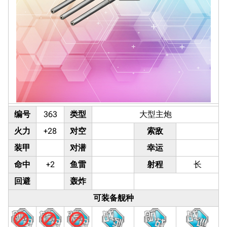
编号
363
类型
大型主炮
火力
+28
对空
索敌
装甲
对潜
幸运
命中
+2
鱼雷
射程
长
回避
轰炸
可装备舰种