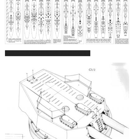
11.9万
1696
6687
立绘原型竟是无畏号装备的12吋Mark X
舰R百科
导航
游戏系统
舰娘与装备
首页
新手入门
按编号
推荐角色与游戏技
最近更改
按类型
巧
留言讨论页
按国籍
海域资料
新文件
舰娘获得方式
经验计算
新页面
换装
远征
帮助
深海舰队