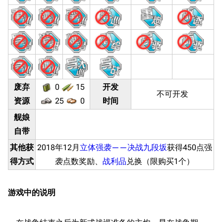
废弃
0
15
开发
不可开发
资源
25
0
时间
舰娘
自带
其他获
2018年12月
立体强袭——决战九段坂
获得450点强
得方式
袭点数奖励、
战利品
兑换（限购买1个）
游戏中的说明