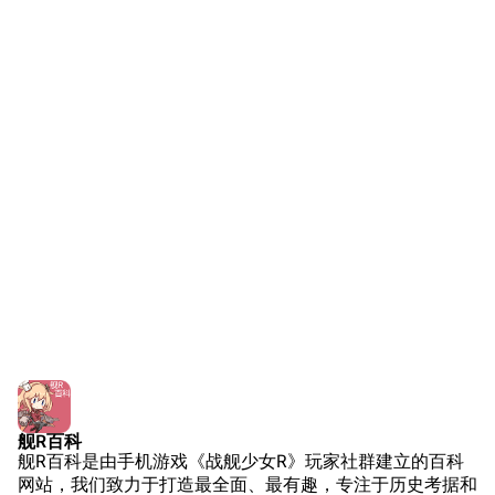
近代中国图纸舰
解放军主战舰艇
友情链接
资料站
舰少资料库
JSTOR期刊图书馆
NGA战舰少女R专
Navweaps（镜
区
像）
萌娘百科战舰少女
Navypedia
苍青幻影wiki（只
Naval
Encyclopedia
读）
NavSource
四叶草剧场BiliWiki
Wings Aviation
战列舰论坛
Secret Projects论
装甲航母网
坛
Dreadnoughtproject
Shipbucket像素战
舰R百科
清除缓存
舰R百科是由手机游戏《战舰少女R》玩家社群建立的百科
舰
战舰计划1900-
网站，我们致力于打造最全面、最有趣，专注于历史考据和
1950