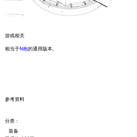
任务
资助百科
装备图鉴
好感度
编辑规范
装备属性一览
战利品与功勋
随便逛逛
技能
游戏相关
特殊页面
战斗机制
相当于
N炮
的通用版本。
上传文件
港区系统
杂学考据
游戏动态
头像
考据勘误汇总
卫星观测
勋章
游戏BUG汇总
历次场刊
参考资料
音乐
历代登录界面
运营历史
提督府
术语词典
参与画师
分类
：​
收藏室
特殊成就
配音演员
装备
宿舍与家具
物品道具
艾拉微博存档