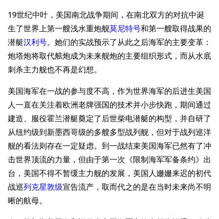
19世纪中叶，美国南北战争期间，在南北双方的对抗中诞
生了世界上第一艘浅水重炮舰
莫尼特号
和第一艘取得战果的
潜艇
汉利号
。她们的实战预示了从此之后海军的主要变革：
炮塔炮将取代舷炮成为未来舰炮的主要组织形式，而从水底
刺杀主力舰也不再是幻想。
美国海军在一战的参与度不高，作为世界海军的后进生美国
人一直在关注着欧洲老牌强国的技术并小步快跑，期间通过
建造、服役霍兰潜艇奠定了后世柴电潜艇的构型，并自研了
从纽约级到新墨西哥级的多艘多型战列舰，但对于战列巡洋
舰的看法则存在一定疑虑。到一战结束美国海军已然有了冲
击世界顶流的力量，但由于第一次《限制海军军备条约》出
台，美国不得不暂缓主力舰的发展，美国人姗姗来迟的初代
战巡
列克星敦级
宣告流产，取而代之的是在当时未来尚不明
晰的航母。