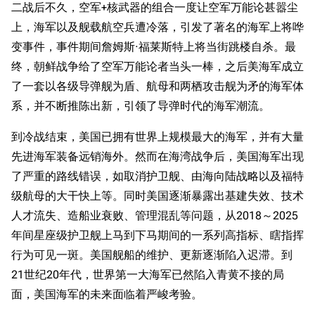
二战后不久，空军+核武器的组合一度让空军万能论甚嚣尘
上，海军以及舰载航空兵遭冷落，引发了著名的海军上将哗
变事件，事件期间詹姆斯·福莱斯特上将当街跳楼自杀。最
终，朝鲜战争给了空军万能论者当头一棒，之后美海军成立
了一套以各级导弹舰为盾、航母和两栖攻击舰为矛的海军体
系，并不断推陈出新，引领了导弹时代的海军潮流。
到冷战结束，美国已拥有世界上规模最大的海军，并有大量
先进海军装备远销海外。然而在海湾战争后，美国海军出现
了严重的路线错误，如取消护卫舰、由海向陆战略以及福特
级航母的大干快上等。同时美国逐渐暴露出基建失效、技术
人才流失、造船业衰败、管理混乱等问题，从2018～2025
年间星座级护卫舰上马到下马期间的一系列高指标、瞎指挥
行为可见一斑。美国舰船的维护、更新逐渐陷入迟滞。到
21世纪20年代，世界第一大海军已然陷入青黄不接的局
面，美国海军的未来面临着严峻考验。