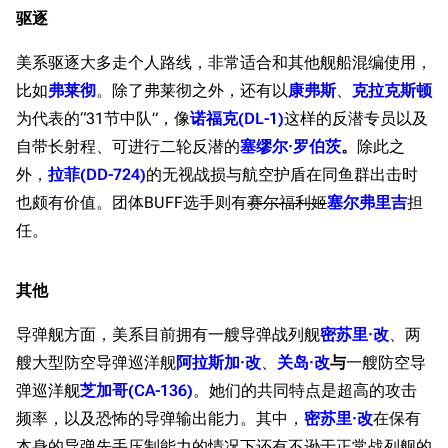
驱逐
美系驱逐大多走个人路线，非常适合和其他舰船混编使用，
比如
弗莱彻
。除了弗莱彻之外，还有以
康弗斯
、
克拉克斯顿
为代表的“31节中队”，像
诺福克(DL-1)
这样的反潜专员以及
自带长射程、可进行二轮反潜的
塞缪尔·罗伯茨
。
除此之
外，
拉菲(DD-724)
的无视战损与航空护盾在同鱼群出击时
也颇有价值。团体BUFF选手则有
赛尔福利姬
塞尔弗里吉
担
任。
其他
导弹舰方面，美系目前拥有一艘导弹战列舰
密苏里·改
、两
艘大型防空导弹巡洋舰
阿拉斯加·改
、
关岛·改
与
一艘防空导
弹巡洋舰
芝加哥(CA-136)
。她们的共同特点是超高的攻击
频率，以及恐怖的导弹输出能力。其中，
密苏里·改
在保有
本身的导弹先手压制能力的情况下还有不逊于正常战列舰的