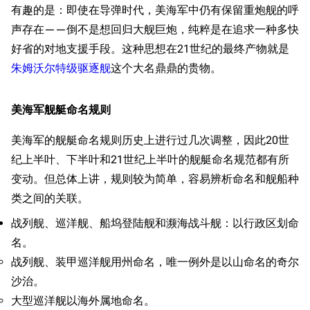
有趣的是：即使在导弹时代，美海军中仍有保留重炮舰的呼
声存在——倒不是想回归大舰巨炮，纯粹是在追求一种多快
好省的对地支援手段。这种思想在21世纪的最终产物就是
朱姆沃尔特级驱逐舰
这个大名鼎鼎的贵物。
美海军舰艇命名规则
美海军的舰艇命名规则历史上进行过几次调整，因此20世
纪上半叶、下半叶和21世纪上半叶的舰艇命名规范都有所
变动。但总体上讲，规则较为简单，容易辨析命名和舰船种
类之间的关联。
战列舰、巡洋舰、船坞登陆舰和濒海战斗舰：以行政区划命
名。
战列舰、装甲巡洋舰用州命名，唯一例外是以山命名的奇尔
沙治。
大型巡洋舰以海外属地命名。