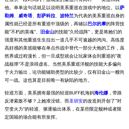
他。单单这句话就足以说明美系重巡在游戏中的地位。以
萨
勒姆
、
威奇塔
、
彭萨科拉
、
波特兰
为代表的美系重巡自身的
属性就已经是所有重巡中顶级的，再辅以
巴尔的摩
的阵营技
能“不朽的英魂”、
旧金山
的技能“久经战阵”，更是将她们的
强度和其他重巡生生拉出一道几乎不可逾越的鸿沟。高练度
高好感的美巡能够在单点作战中替代一部分大炮的工作，虽
然养成过程漫长，但一旦成型就会让玩家体会到重巡的“夜
战核弹”不是浪得虚名。当然美系重巡洋舰的技能大多偏向
于火力输出，论功能辅助类型的比较少，仅有旧金山一艘尚
可一战。这也算是目前唯一有缺陷的地方。
轻巡方面，美系拥有最强的轻巡BUFF机海妈
海伦娜
，带路
反潜索敌不够？上她准没错。而
圣胡安
的改造则开创了“对
空变火力”的轻巡、驱逐输出体系，在某些限定舰种或者限
定国籍的场合能有所发挥。