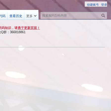
创建账号
登录
搜
代码
查看历史
更多
索
代码知识，请
勇于更新页面！
群：366818861