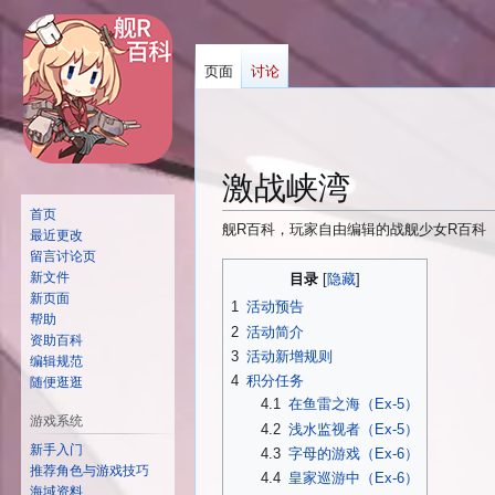
页面
讨论
激战峡湾
首页
舰R百科，玩家自由编辑的战舰少女R百科
最近更改
留言讨论页
跳
跳
新文件
目录
转
转
新页面
1
活动预告
到
到
帮助
2
活动简介
资助百科
导
搜
3
活动新增规则
编辑规范
航
索
4
积分任务
随便逛逛
4.1
在鱼雷之海（Ex-5）
游戏系统
4.2
浅水监视者（Ex-5）
新手入门
4.3
字母的游戏（Ex-6）
推荐角色与游戏技巧
4.4
皇家巡游中（Ex-6）
海域资料