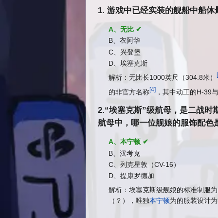
1. 游戏中已经实装的舰船中船
A、无比 ✔
B、衣阿华
C、兴登堡
D、埃塞克斯
解析：无比长1000英尺（304.8米）
[
4
]
的非官方名称
，其中动工的H-39与
2.“埃塞克斯”级航母，是二战时
航母中，哪一位舰娘的服饰配色
A、本宁顿 ✔
B、汉考克
C、列克星敦（CV-16）
D、提康罗德加
解析：埃塞克斯级舰娘的标准制服为
（？），唯独
本宁顿
为的服装设计为