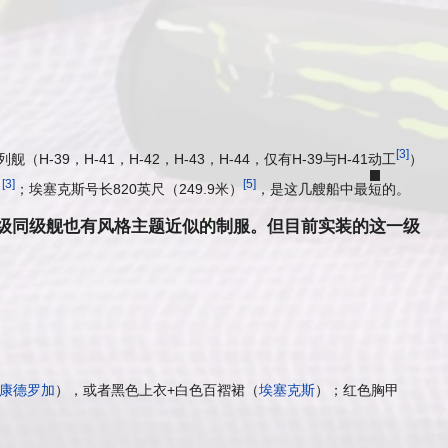
[
3
]
H-39，H-41，H-42，H-43，H-44，仅有H-39与H-41动工
）
矮
[
3
]
[
5
]
）
；埃塞克斯号长820英尺（249.9米）
，是这几艘船中最
短
的。
级同级舰也有风格主题近似的制服。但目前实装的这一级
康德罗加
），或者黑色上衣+白色百褶裙（
埃塞克斯
）；红色胸甲