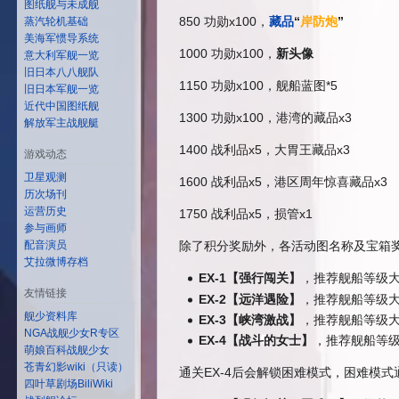
图纸舰与未成舰
850 功勋x100，
藏品
“
岸防炮
”
蒸汽轮机基础
美海军惯导系统
1000 功勋x100，
新头像
意大利军舰一览
旧日本八八舰队
1150 功勋x100，舰船蓝图*5
旧日本军舰一览
近代中国图纸舰
1300 功勋x100，港湾的藏品x3
解放军主战舰艇
1400 战利品x5，大胃王藏品x3
游戏动态
卫星观测
1600 战利品x5，港区周年惊喜藏品x3
历次场刊
运营历史
1750 战利品x5，损管x1
参与画师
配音演员
除了积分奖励外，各活动图名称及宝箱
艾拉微博存档
EX-1【强行闯关】
，推荐舰船等级大
友情链接
EX-2【远洋遇险】
，推荐舰船等级大
舰少资料库
EX-3【峡湾激战】
，推荐舰船等级大
NGA战舰少女R专区
EX-4【战斗的女士】
，推荐舰船等级
萌娘百科战舰少女
苍青幻影wiki（只读）
通关EX-4后会解锁困难模式，困难模
四叶草剧场BiliWiki