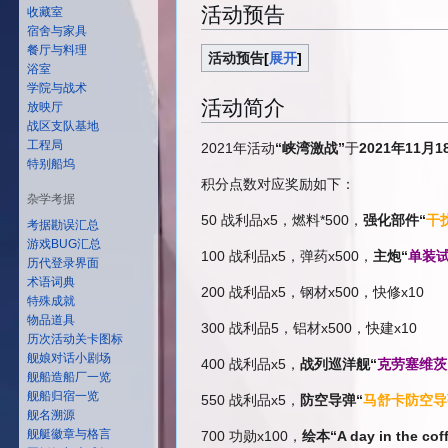
活动预告
收藏室
宿舍与家具
餐厅与料理
活动预告
展开
浴室
学院与战术
活动简介
放映厅
战区支队基地
工程局
2021年活动
“峡湾激战”
于
2021年11月1
特别船坞
积分点数对应奖励如下：
杂学考据
50 战利品x5，燃料*500，
强化部件“
干
考据勘误汇总
游戏BUG汇总
100 战利品x5，弹药x500，
主炮“
单装试
历代登录界面
术语词典
200 战利品x5，钢材x500，快修x10
特殊成就
物品道具
300 战利品5，铝材x500，快建x10
历次活动关卡图标
舰娘对话小剧场
400 战利品x5，
战列巡洋舰“
克劳塞维茨
舰船造船厂一览
舰船归宿一览
550 战利品x5，
防空导弹“
马舒卡防空导
舰名溯源
舰艇徽章与格言
700 功勋x100，
绘本“A day in the cof