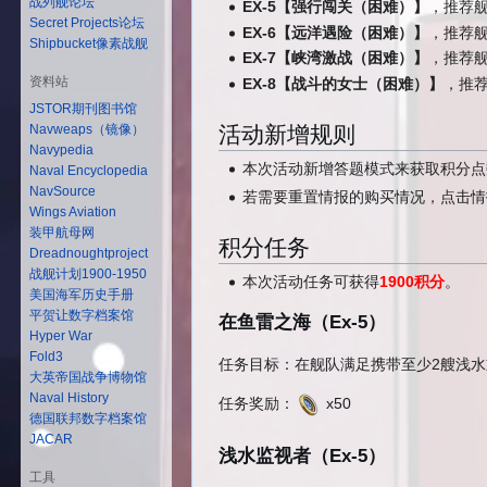
战列舰论坛
EX-5【强行闯关（困难）】
，推荐舰
Secret Projects论坛
EX-6【远洋遇险（困难）】
，推荐舰
Shipbucket像素战舰
EX-7【峡湾激战（困难）】
，推荐舰
资料站
EX-8【战斗的女士（困难）】
，推荐
JSTOR期刊图书馆
活动新增规则
Navweaps（镜像）
Navypedia
本次活动新增答题模式来获取积分点
Naval Encyclopedia
NavSource
若需要重置情报的购买情况，点击情
Wings Aviation
装甲航母网
积分任务
Dreadnoughtproject
战舰计划1900-1950
本次活动任务可获得
1900积分
。
美国海军历史手册
平贺让数字档案馆
在鱼雷之海（Ex-5）
Hyper War
Fold3
任务目标：在舰队满足携带至少2艘浅水重
大英帝国战争博物馆
Naval History
任务奖励：
x50
德国联邦数字档案馆
JACAR
浅水监视者（Ex-5）
工具