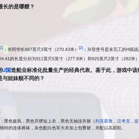
体最长的是哪艘？
[
1
]
[
2
]
；衣阿华长887英尺3英寸（270.43米）
；兴登堡号是未完工的H级战列舰（
H-41的长度分别为911英尺5英寸（277.8米）和925英尺2英寸（282米
期
U国
造船业标准化批量生产的经典代表。基于此，游戏中该
是与姐妹舰不同的？
：黑色披风，黑色开襟短上衣，黑色无袖连衣裙（
列克星敦
，
汉考克
，
提
独特的连体裤袜，灰色配白色军大衣加上包臀裙，并配以高跟鞋。