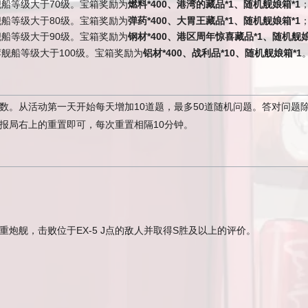
船等级大于70级。宝箱奖励为
燃料*400、港湾的藏品*1、随机舰娘箱*1
船等级大于80级。宝箱奖励为
弹药*400、大胃王藏品*1、随机舰娘箱*1
船等级大于90级。宝箱奖励为
钢材*400、港区周年惊喜藏品*1、随机舰娘
舰船等级大于100级。宝箱奖励为
铝材*400、战利品*10、随机舰娘箱*1
数。从活动第一天开始每天增加10道题，最多50道随机问题。答对问题
报局右上的重置即可，每次重置相隔10分钟。
炮舰，击败位于EX-5 J点的敌人并取得S胜及以上的评价。