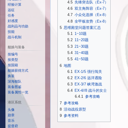
4.5
先锋突击队（Ex-7）
经验计算
4.6
双主角阵容（Ex-7）
远征
4.7
小众化选择（Ex-8）
任务
好感度
4.8
全甲板攻势（Ex-8）
战利品与功勋
5
思维殿堂问题答案汇总
技能
5.1
1~10题
战斗机制
5.2
11~20题
5.3
21~30题
舰娘与装备
5.4
31~40题
按编号
5.5
41~50题
按类型
按国籍
6
地图
舰娘获得方式
6.1
EX-1/5 强行闯关
换装
6.2
EX-2/6 远洋遇险
深海舰队
6.3
EX-3/7 峡湾激战
装备图鉴
6.4
EX-4//8 战斗的女士
装备属性一览
6.4.1
参考攻略
港区系统
7
参考攻略
8
活动战役原型
头像
勋章
9
参考资料
音乐
提督府