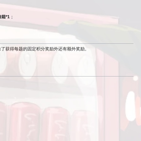
；
；
箱*1
；
。
除了获得每题的固定积分奖励外还有额外奖励。