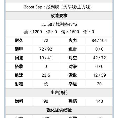
3cost 3sp：
战列舰
（大型舰/主力舰）
改造要求
Lv.
50
/ 战列核心*
5
油：1200 弹：0 钢：1600 铝：0
耐久
72
火力
84 / 104
装甲
72 / 92
鱼雷
0 / 0
回避
19 / 41
对空
42 / 72
搭载
0
对潜
0 / 0
航速
23.5
索敌
12 / 39
射程
长
幸运
20
出击消耗
燃料
90
弹药
140
强化提供经验