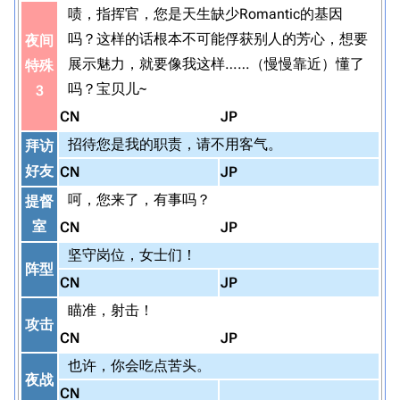
啧，指挥官，您是天生缺少Romantic的基因
吗？这样的话根本不可能俘获别人的芳心，想要
夜间
展示魅力，就要像我这样……（慢慢靠近）懂了
特殊
吗？宝贝儿~
3
CN
JP
招待您是我的职责，请不用客气。
拜访
好友
CN
JP
呵，您来了，有事吗？
提督
室
CN
JP
坚守岗位，女士们！
阵型
CN
JP
瞄准，射击！
攻击
CN
JP
也许，你会吃点苦头。
夜战
CN