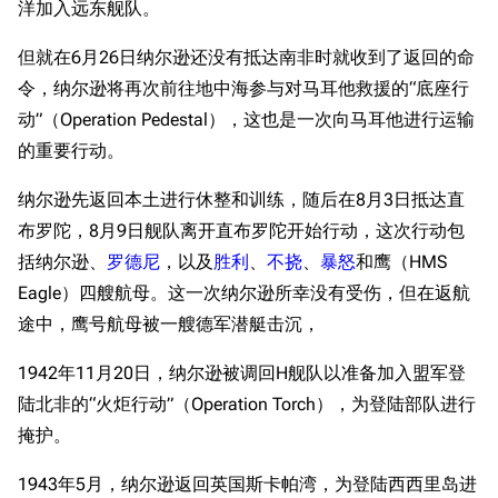
洋加入远东舰队。
但就在6月26日纳尔逊还没有抵达南非时就收到了返回的命
令，纳尔逊将再次前往地中海参与对马耳他救援的“底座行
动”（Operation Pedestal），这也是一次向马耳他进行运输
的重要行动。
纳尔逊先返回本土进行休整和训练，随后在8月3日抵达直
布罗陀，8月9日舰队离开直布罗陀开始行动，这次行动包
括纳尔逊、
罗德尼
，以及
胜利
、
不挠
、
暴怒
和鹰（HMS
Eagle）四艘航母。这一次纳尔逊所幸没有受伤，但在返航
途中，鹰号航母被一艘德军潜艇击沉，
1942年11月20日，纳尔逊被调回H舰队以准备加入盟军登
陆北非的“火炬行动”（Operation Torch），为登陆部队进行
掩护。
1943年5月，纳尔逊返回英国斯卡帕湾，为登陆西西里岛进