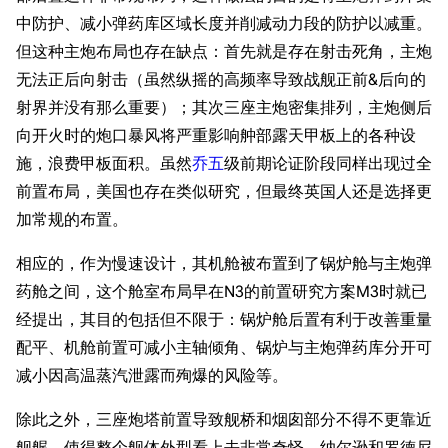
中防护、减小弹药库区域长度并削减动力段的防护以减重。
但这种主炮布局也存在缺点：首先就是存在射击死角，主炮
无法正后向射击（虽然纵摇的高频率导致战舰正前&后向的
射界并没有那么重要）；其次三座主炮密集排列，主炮侧后
向开火时的炮口暴风将严重影响舯部露天甲板上的各种设
施，浪费甲板面积。虽然
乔五
级前期论证阶段同样出现过全
前置布局，美国也存在类似研究，但最终英国人还是选择更
加常规的布置。
相应的，作为慢速设计，其机舱被布置到了锅炉舱与主炮弹
药舱之间，这个舱室布局早在N3的前置研究方案M3时就已
经提出，其目的包括但不限于：锅炉舱后置有利于改善重量
配平、机舱前置可减小主轴倾角、锅炉与主炮弹药库分开可
减小因高温蒸汽泄露而殉爆的风险等。
除此之外，三座炮塔前置导致舰桥和烟囱部分不得不更靠近
舰艉，使得整个舰体外型看上去非常奇怪，纳尔逊和罗德尼