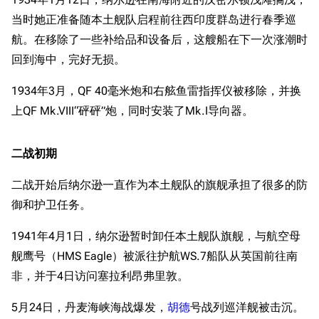
当时她正准备随本土舰队启程前往西印度群岛进行春季巡
航。在移除了一些补给品和设备后，这艘船在下一次涨潮时
回到海中，完好无损。
1934年3月，QF 40毫米炮和右舷鱼雷指挥仪被移除，并换
上QF Mk.VIII“砰砰”炮，同时安装了Mk.I导向器。
二战初期
二战开始后纳尔逊一直作为本土舰队的旗舰承担了很多的防
御和护卫任务。
1941年4月1日，纳尔逊暂时卸任本土舰队旗舰，与航空母
舰鹰号（HMS Eagle）被派往护航WS.7船队从英国前往南
非，并于4日访问塞拉利昂弗里敦。
5月24日，丹麦海峡海战爆发，
胡德
号战列巡洋舰被击沉。