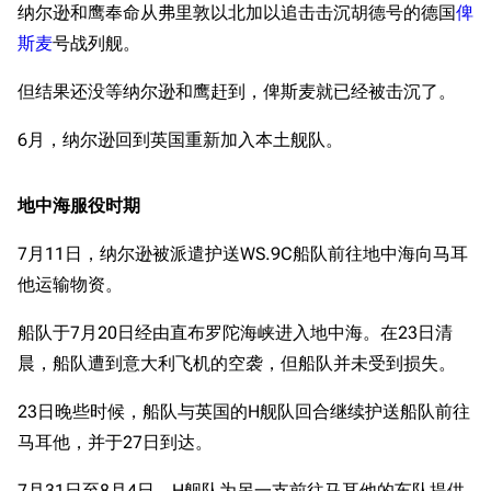
纳尔逊和鹰奉命从弗里敦以北加以追击击沉胡德号的德国
俾
斯麦
号战列舰。
但结果还没等纳尔逊和鹰赶到，俾斯麦就已经被击沉了。
6月，纳尔逊回到英国重新加入本土舰队。
地中海服役时期
7月11日，纳尔逊被派遣护送WS.9C船队前往地中海向马耳
他运输物资。
船队于7月20日经由直布罗陀海峡进入地中海。在23日清
晨，船队遭到意大利飞机的空袭，但船队并未受到损失。
23日晚些时候，船队与英国的H舰队回合继续护送船队前往
马耳他，并于27日到达。
7月31日至8月4日，H舰队为另一支前往马耳他的车队提供