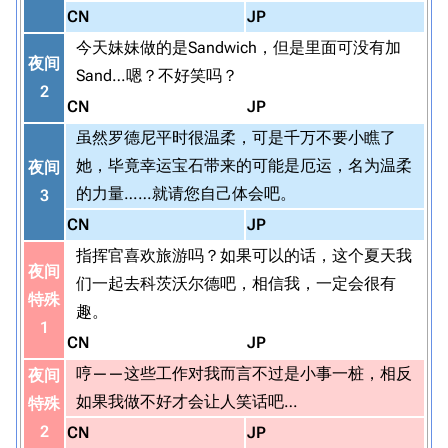
CN
JP
今天妹妹做的是Sandwich，但是里面可没有加
夜间
Sand…嗯？不好笑吗？
2
CN
JP
虽然罗德尼平时很温柔，可是千万不要小瞧了
她，毕竟幸运宝石带来的可能是厄运，名为温柔
夜间
的力量……就请您自己体会吧。
3
CN
JP
指挥官喜欢旅游吗？如果可以的话，这个夏天我
夜间
们一起去科茨沃尔德吧，相信我，一定会很有
特殊
趣。
1
CN
JP
哼——这些工作对我而言不过是小事一桩，相反
夜间
如果我做不好才会让人笑话吧…
特殊
2
CN
JP