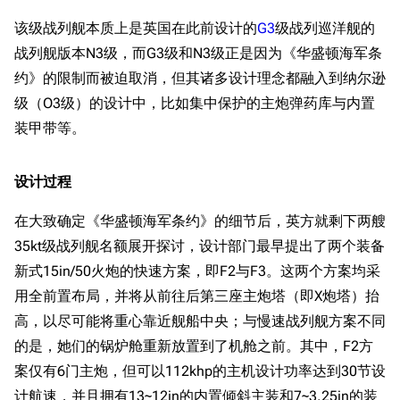
该级战列舰本质上是英国在此前设计的
G3
级战列巡洋舰的
战列舰版本N3级，而G3级和N3级正是因为《华盛顿海军条
约》的限制而被迫取消，但其诸多设计理念都融入到纳尔逊
级（O3级）的设计中，比如集中保护的主炮弹药库与内置
装甲带等。
设计过程
在大致确定《华盛顿海军条约》的细节后，英方就剩下两艘
35kt级战列舰名额展开探讨，设计部门最早提出了两个装备
新式15in/50火炮的快速方案，即F2与F3。这两个方案均采
用全前置布局，并将从前往后第三座主炮塔（即X炮塔）抬
高，以尽可能将重心靠近舰船中央；与慢速战列舰方案不同
的是，她们的锅炉舱重新放置到了机舱之前。其中，F2方
案仅有6门主炮，但可以112khp的主机设计功率达到30节设
计航速，并且拥有13~12in的内置倾斜主装和7~3.25in的装