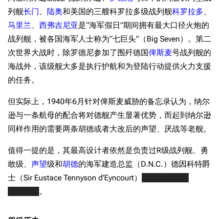
列舰
长门
、
陆奥
和美国的三艘科罗拉多级战列舰
科罗拉多
、
马里兰
、
西弗吉尼亚
是“海军假日”期间拥有最大口径火炮的
战列舰，被各国海军人士称为“七巨头”（Big Seven）。第二
次世界大战时，除罗德尼参加了围歼德国
俾斯麦
号战列舰的
海战外，该级舰大多是执行护航和为登陆行动提供火力支援
的任务。
但实际上，1940年6月针对俾斯麦威胁的备忘录认为，纳尔
逊与一条航母的配合将对德舰产生显著优势，而起到纳尔逊
同样作用的需要两条胡德或者大改后的声望、厌战等老舰。
值得一提的是，其最高设计者依然是负责过R级战列舰、勇
敢级、
声望
级和
胡德
的海军建造总监（D.N.C.）德因科特爵
士（Sir Eustace Tennyson d'Eyncourt）
天诛德爹英考
特！！！
。