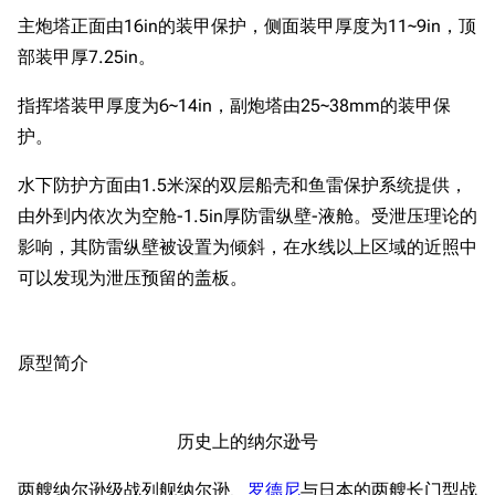
主炮塔正面由16in的装甲保护，侧面装甲厚度为11~9in，顶
部装甲厚7.25in。
指挥塔装甲厚度为6~14in，副炮塔由25~38mm的装甲保
护。
水下防护方面由1.5米深的双层船壳和鱼雷保护系统提供，
由外到内依次为空舱-1.5in厚防雷纵壁-液舱。受泄压理论的
影响，其防雷纵壁被设置为倾斜，在水线以上区域的近照中
可以发现为泄压预留的盖板。
原型简介
历史上的纳尔逊号
两艘纳尔逊级战列舰纳尔逊、
罗德尼
与日本的两艘长门型战