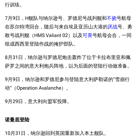
行训练。
7月9日，H舰队与纳尔逊号、罗德尼号战列舰和
不挠
号航母
在苏尔特湾回合，随后与来自埃及亚历山大港的
厌战
号、勇
敢号战列舰（HMS Valiant 02）以及
可畏
号航母会合，一同
组成西西里登陆作战的掩护部队。
8月31日，纳尔逊与罗德尼炮击轰炸了位于卡拉布里亚和佩
萨罗之间的意大利炮兵阵地，以为后面的登陆行动做准备。
11.9万
1696
6687
舰R百科
9月9日，纳尔逊和罗德尼参与登陆意大利萨勒诺的“雪崩行
动”（Operation Avalanche）。
导航
游戏系统
舰娘与装备
9月29日，意大利向盟军投降。
首页
新手入门
按编号
推荐角色与游戏技
最近更改
按类型
巧
诺曼底登陆
留言讨论页
按国籍
海域资料
10月31日，纳尔逊回到英国重新加入本土舰队。
新文件
舰娘获得方式