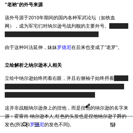
“老衲”的外号来源
Dreadnoughtproject
Shipbucket像素战
二战胜利
清除缓存
舰
战舰计划1900-
游戏相关
该外号源于2010年期间的国内各种军武论坛（如铁血
1950
挖组性能评测
网），成为军宅们对纳尔逊号战列舰的主要外号。
或许也有
美国海军历史手册
链入页面
“老纳”极像某些人群的自称而朗朗上口的原因
“老衲”的外号来源
平贺让数字档案馆
相关更改
立绘解析之纳尔逊本人相关
由于这种叫法延伸，妹妹
罗德尼
在后来也变成了“老罗”。
Hyper War
可打印版
立绘解析之主炮相关
Fold3
固定链接
总觉得很是厉害之老衲的风流轶事
立绘解析之纳尔逊本人相关
大英帝国战争博物
页面信息
台词解析
未登录
馆
立绘中纳尔逊始终闭着右眼，并且右侧袖子始终捋着
以封印
未登录用户的IP地址会在进行任意编辑后公开展示。
同厂舰娘
Naval History
Cargo数据
自己Big7之首的强大力量，当她睁开右眼时会化身
以29节
德国联邦数字档案
注释及相关链接
引用此页
航速顶着大西洋巨浪冲向敌人的高速战舰
。
创建账号
馆
目录
分享此页面
更多
查看
associate
JACAR
这并非战舰纳尔逊身上的捏他，而是捏他的纳尔逊的名字来
登录
源：霍雷肖·纳尔逊本人,红色的头发也是捏他纳尔逊子爵的
发色(所以和
罗德尼
的发色不同)。
打开/关闭搜索
打开/关闭菜单
打开/关
打