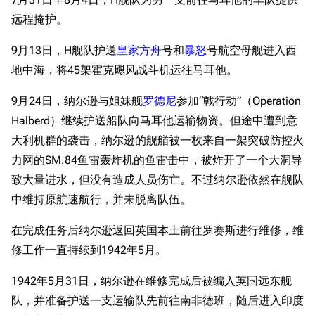
远程掩护。
9月13日，H舰队护送
皇家方舟
号和
暴怒
号航空母舰进入西
地中海，将45架霍克飓风战斗机运往马耳他。
9月24日，纳尔逊与姐妹舰
罗德尼
参加“戟行动”（Operation
Halberd）继续护送船队向马耳他运输物资。但途中遭到意
大利机群的袭击，纳尔逊的舰艏被一枚来自一架突破防控火
力网的SM.84鱼雷轰炸机的鱼雷击中，被炸开了一个大洞导
致大量进水，但没有造成人员伤亡。不过纳尔逊依然在舰队
中维持原航速航行，并未脱离队伍。
在完成任务后纳尔逊返回英国本土前往罗赛斯进行维修，维
修工作一直持续到1942年5月。
1942年5月31日，纳尔逊在维修完成后被编入英国远东舰
队，并准备护送一支运输队先前往南非德班，随后进入印度