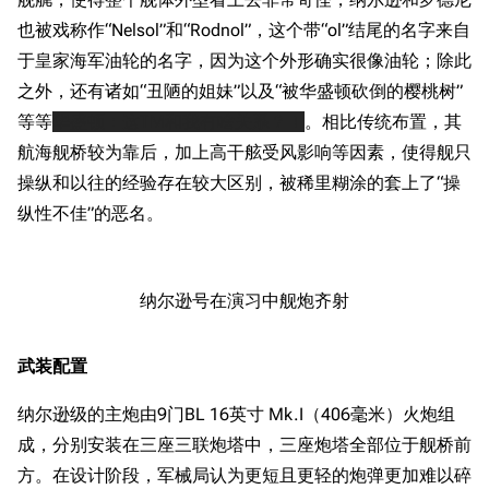
也被戏称作“Nelsol”和“Rodnol”，这个带“ol”结尾的名字来自
于皇家海军油轮的名字，因为这个外形确实很像油轮；除此
之外，还有诸如“丑陋的姐妹”以及“被华盛顿砍倒的樱桃树”
等等
华盛顿：这TM和我有啥关系？！
。相比传统布置，其
航海舰桥较为靠后，加上高干舷受风影响等因素，使得舰只
操纵和以往的经验存在较大区别，被稀里糊涂的套上了“操
纵性不佳”的恶名。
纳尔逊号在演习中舰炮齐射
武装配置
纳尔逊级的主炮由9门BL 16英寸 Mk.I（406毫米）火炮组
成，分别安装在三座三联炮塔中，三座炮塔全部位于舰桥前
方。在设计阶段，军械局认为更短且更轻的炮弹更加难以碎