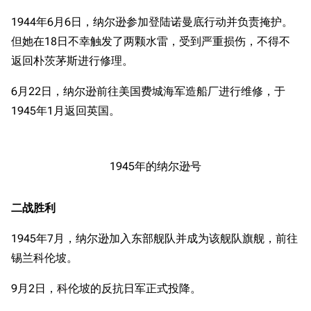
经验计算
新页面
换装
1944年6月6日，纳尔逊参加登陆诺曼底行动并负责掩护。
远征
但她在18日不幸触发了两颗水雷，受到严重损伤，不得不
帮助
深海舰队
任务
返回朴茨茅斯进行修理。
资助百科
装备图鉴
好感度
6月22日，纳尔逊前往美国费城海军造船厂进行维修，于
编辑规范
装备属性一览
战利品与功勋
1945年1月返回英国。
随便逛逛
技能
特殊页面
战斗机制
1945年的纳尔逊号
上传文件
港区系统
杂学考据
游戏动态
二战胜利
头像
考据勘误汇总
卫星观测
1945年7月，纳尔逊加入东部舰队并成为该舰队旗舰，前往
勋章
游戏BUG汇总
历次场刊
锡兰科伦坡。
音乐
历代登录界面
运营历史
9月2日，科伦坡的反抗日军正式投降。
提督府
术语词典
参与画师