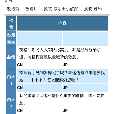
改造前
改造后
换装-威尔士小侦探
换装-邀约
场
内容
合
标题
画面
英格兰期盼人人都恪尽其责，我是战列舰纳尔
逊。向指挥官致以最诚挚的敬意。
获得
CN
JP
指挥官，见到罗德尼了吗？我这边有点事情要找
白天
她……不不不！怎么能麻烦您呢！
1
CN
JP
我的眼睛？…这不是什么重要的事情，请不要在
白天
意。
2
CN
JP