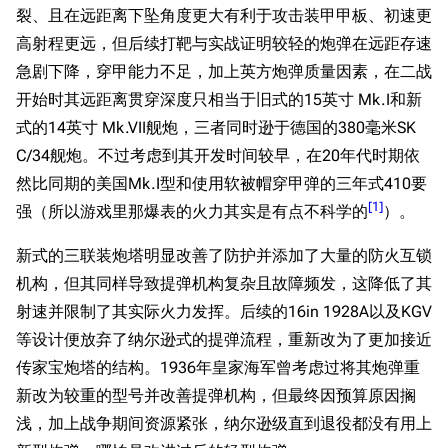
裂、且在远距离下坠角度更大有利于攻击装甲甲板、初速更
高射程更远，但后续打靶与实战证明较轻的炮弹在远距存速
急剧下降，穿甲能力不足，加上英方炮弹质量因素，在二战
开始时其远距离贯穿深度只相当于旧式的15英寸 Mk.I和新
式的14英寸 Mk.VII舰炮，三者同时逊于德国的380毫米SK
C/34舰炮。不过考虑到其开发时间较早，在20年代时期依
然比同期的美国Mk.I型和使用软被帽穿甲弹的三年式410要
[
1
]
强（所以游戏里那爆表的火力其实是有点不科学的
）。
新式的三联装炮塔明显改善了防护并添加了大量的防火互锁
机构，但其同样导致提弹机构复杂且故障频发，这降低了其
射速并限制了其实际火力发挥。后续的16in 1928A以及KGV
等设计便放弃了纳尔逊式的提弹流程，重新改为了更加接近
传家宝炮塔的结构。1936年皇家海军曾考虑过将其炮弹重
新改为较重的型号并改善提弹机构，但最终因预算原因搁
浅，加上战争期间资源紧张，纳尔逊级直到退役都没有用上