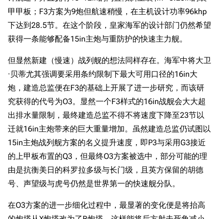
甲甲板；F3方案为9炮但航速稍慢，在主机设计功率96khp
下达到28.5节。在这个阶段，皇家海军的设计部门仍然希望
获得一条能够配备15in主炮与重防护的快速主力舰。
但显然新建（慢速）战列舰的想法同样存在。海军中将大卫
·贝蒂尤其强调要采用条约限制下最大可用口径的16in大
炮，建造总监便在F3的基础上开展了进一步研究，而该研
究获得的代号为O3。显然一个F3样式的16in战舰会大大超
出排水量限制，最终建造总监不得不将速度下降至23节以
迁就16in主炮带来的巨大重量增加。虽然建造总监仍试图以
15in主炮战列舰方案的名义提升速度，即P3与采用G3接近
的上甲板布置的Q3，但最终O3方案被选中，部分可能的理
由是抗衡美日的科罗拉多级与长门级，且英方保留的胡德
号、声望级与虎号仍然是世界第一的快速舰分队。
在O3方案的进一步细化过程中，最显著的变化便是将抬高
的炮塔从X炮塔改为了B炮塔，这样能将后方射击死角减小