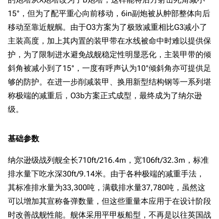
15°，但为了配平重心向前移动，6in副炮被从舯部整体向后
移动至靠近舰艉。由于O3方案为了极致减重相比G3减小了
主装高度，加上其内置的装甲带在水线被命中时难以提供保
护，为了限制进水避免战舰稳定性明显恶化，主装甲带的倾
斜角被减小到了15°，一度有呼声认为10°倾斜角亦可提供足
够的防护。在进一步削减装甲、换用新型结构钢等一系列堪
称极端的减重后，O3b方案正式成型，最终成为了纳尔逊
级。
基础参数
纳尔逊级战列舰全长710ft/216.4m，宽106ft/32.3m，标准
排水量下吃水深30ft/9.14米。由于各种极端的减重手法，
其标准排水量为33,300吨，满载排水量37,780吨，虽然这
可以增加其宣称备弹数量，但这些重量本应用于在设计阶段
时改善战舰性能。舰体采用平甲板船型，不再是以往英国战