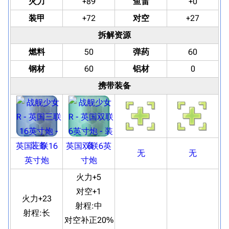
火力
+89
鱼雷
+0
装甲
+72
对空
+27
拆解资源
燃料
50
弹药
60
钢材
60
铝材
0
携带装备
英国三联16
英国双联6英
无
无
英寸炮
寸炮
火力+5
对空+1
火力+23
射程:
中
射程:
长
对空补正20%