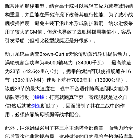
舰常用的艏楼船型，结合高干舷可以减轻其应力或者减轻结
构重量，并且能在恶劣海况下改善其航行性能。为了减小战
舰横摇幅度，避免主装下沿出水形成防护漏洞，纳尔逊级采
用了较大的GM值，但这也导致了战舰横摇周期偏小，容易
引发晕船（但相比轻型舰艇还是好很多）。
动力系统由两套Brown-Curtis齿轮传动蒸汽轮机提供动力，
涡轮机额定功率为45000轴马力（34000千瓦），最高航速
为23节（42.6公里/小时），携带的燃油可以使得舰船在16
节（30公里/小时）速度下航行7000海里（13000公里）。
该舰23节的最大速度在二战中不合适伴随高速部队如航母
编队等行动（
蛐蛐
：打完就跑真™爽，高速舰就是这么自
信!
然后就被
剑鱼
断腿了
），因而限制了其在二战中的作
用，必须依靠航母断腿等战术配合。
此外，纳尔逊级采用了将三座主炮塔全部前置，而动力舱全
部后置这种非常规布局，这种做法的目的是将主炮弹药库集