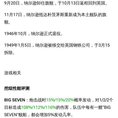
9月20日，纳尔逊卸任旗舰，于10月13日返程回到英国。
收藏室
特殊成就
配音演员
11月17日，纳尔逊抵达朴茨茅斯重新成为本土舰队的旗
宿舍与家具
物品道具
艾拉微博存档
舰。
餐厅与料理
历次活动关卡图标
1946年10月，纳尔逊正式退役。
浴室
舰娘对话小剧场
1949年1月5日，纳尔逊被移交给英国钢铁公司，于3月15
学院与战术
舰船造船厂一览
拆除。
放映厅
舰船归宿一览
战区支队基地
舰名溯源
游戏相关
工程局
舰艇徽章与格言
特别船坞
图纸舰与未成舰
挖组性能评测
蒸汽轮机基础
BIG SEVEN
：炮击战时
15%/15%/20%
概率发动，对1/2/2个
美海军惯导系统
目标造成
108%/112%/116%
的伤害，队伍中每有一艘“BIG
意大利军舰一览
SEVEN”舰船，都会增加5%发动几率。