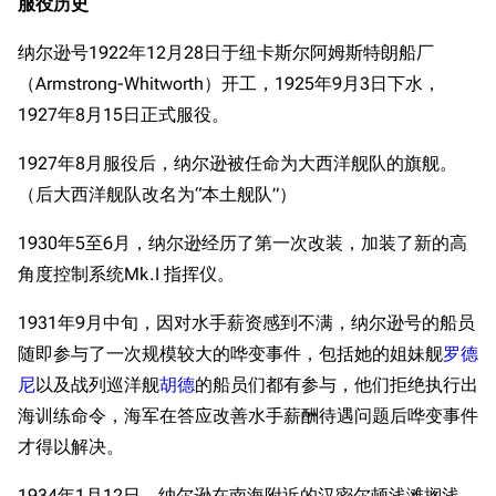
服役历史
纳尔逊号1922年12月28日于纽卡斯尔阿姆斯特朗船厂
（Armstrong-Whitworth）开工，1925年9月3日下水，
1927年8月15日正式服役。
1927年8月服役后，纳尔逊被任命为大西洋舰队的旗舰。
（后大西洋舰队改名为“本土舰队”）
1930年5至6月，纳尔逊经历了第一次改装，加装了新的高
角度控制系统Mk.I 指挥仪。
1931年9月中旬，因对水手薪资感到不满，纳尔逊号的船员
随即参与了一次规模较大的哗变事件，包括她的姐妹舰
罗德
尼
以及战列巡洋舰
胡德
的船员们都有参与，他们拒绝执行出
海训练命令，海军在答应改善水手薪酬待遇问题后哗变事件
才得以解决。
1934年1月12日，纳尔逊在南海附近的汉密尔顿浅滩搁浅，