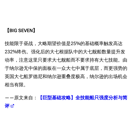
旧日本八八舰队
旧日本军舰一览
近代中国图纸舰
游戏数据
【BIG SEVEN】
台词
解放军主战舰艇
技能限于昼战，大略期望价值是25%的基础概率触发高达
纳尔逊级设计简介
友情链接
资料站
232%终伤。强化后的大七根据队中的大七舰船数量提升发
设计过程
动率，注意这里只要求大七舰船而不要求持有大七技能。由
舰少资料库
JSTOR期刊图书馆
基础参数
于纳尔逊无中保的面板在一众大七中属于底层，而更强势的
NGA战舰少女R专
Navweaps（镜
武装配置
区
像）
英国大七船罗德尼和纳尔逊重叠度极高，纳尔逊的出场机会
装甲防护
萌娘百科战舰少女
Navypedia
相当有限。
原型简介
苍青幻影wiki（只
Naval
Encyclopedia
——原文来自：
【巨型基础攻略】全技能船只强度分析与简
读）
服役历史
NavSource
评
四叶草剧场BiliWiki
二战初期
Wings Aviation
战列舰论坛
地中海服役时期
Secret Projects论
装甲航母网
诺曼底登陆
坛