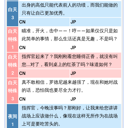
出身的高低只能代表前人的功绩，而我们能做的
白天
只有让自己更加优秀。
3
CN
JP
瞄准，开火，击中——！哼——如果仅仅只是如
白天
此简单的事情，那么生活还真是无趣，不是吗？
特殊
1
CN
JP
指挥官起来了？我刚刚看您睡得正香，就没有叫
白天
您…对了，看到桌上的红茶了吗？味道如何？
特殊
2
CN
JP
真不敢相信，罗德尼越来越强了，现在和她对战
白天
的话，恐怕我也要尽全力才行。
特殊
3
CN
JP
指挥官，今晚没事吗？那刚好，让我来给您讲讲
战场上应该做什么，像现在这样无所作为在战场
夜间
上可是要吃苦头的。
1