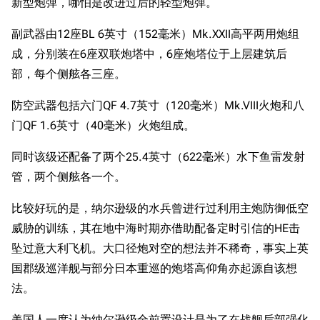
新型炮弹，哪怕是改进过后的轻型炮弹。
副武器由12座BL 6英寸（152毫米）Mk.XXII高平两用炮组
成，分别装在6座双联炮塔中，6座炮塔位于上层建筑后
部，每个侧舷各三座。
防空武器包括六门QF 4.7英寸（120毫米）Mk.VIII火炮和八
门QF 1.6英寸（40毫米）火炮组成。
同时该级还配备了两个25.4英寸（622毫米）水下鱼雷发射
管，两个侧舷各一个。
比较好玩的是，纳尔逊级的水兵曾进行过利用主炮防御低空
威胁的训练，其在地中海时期亦借助配备定时引信的HE击
坠过意大利飞机。大口径炮对空的想法并不稀奇，事实上英
国郡级巡洋舰与部分日本重巡的炮塔高仰角亦起源自该想
法。
美国人一度认为纳尔逊级全前置设计是为了在战舰后部强化