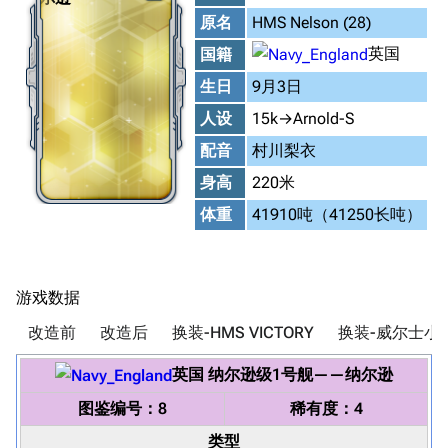
原名
HMS Nelson (28)
英国
国籍
生日
9月3日
人设
15k→Arnold-S
配音
村川梨衣
身高
220米
体重
41910吨（41250长吨）
游戏数据
改造前
改造后
换装-HMS VICTORY
换装-威尔士小
英国
纳尔逊级1号舰
——
纳尔逊
图鉴编号：8
稀有度：4
类型