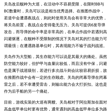
关岛改后舰种为大巡，在活动中不容易受限，在限时BB与
BC数量时，关岛可以说是相当优秀选择。在推图作战中，
若道中会遭遇夜战点，则此时使用关岛会有非常大的优势，
将关岛前置，夜战点会变得毫无压力。关岛可提供6发导弹
攻击，而导弹的命中率是非常高的，在单点作战中若遇到高
闪避驱逐，在舰种不受限制的情况下关岛对其的打击能力可
谓最强；在遭遇路基单位时，其表现能力不输于战列战巡。
关岛作为大型船，其生存能力可以说是其最大的痛处。虽然
防空能力较好，但护甲与血量比较低，而且没有中保，闪避
也是属于战巡级别，若进行多次战斗则会比较容易折损，故
在推图作战中会有一定的生存顾虑。关岛的闭幕导弹在闭幕
雷之后，若不幸遭受雷击，则输出能力会大打折扣。这也是
作为后手船的另一个痛处。
目前，游戏实装的大巡有两艘。关岛相对于阿拉斯加在面对
高血低甲单位时更有优势，通常遇到的高血低甲单位多为路