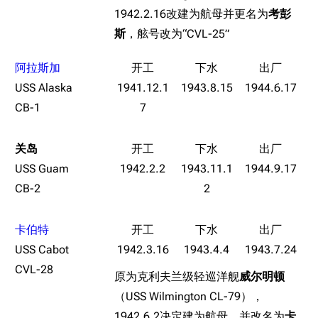
旧日本八八舰队
1942.2.16改建为航母并更名为
考彭
斯
，舷号改为“CVL-25”
旧日本军舰一览
近代中国图纸舰
阿拉斯加
解放军主战舰艇
USS Alaska
1941.12.1
1943.8.15
1944.6.17
CB-1
7
友情链接
资料站
舰少资料库
JSTOR期刊图书馆
关岛
NGA战舰少女R专
Navweaps（镜
USS Guam
1942.2.2
1943.11.1
1944.9.17
区
像）
CB-2
2
游戏数据
萌娘百科战舰少女
Navypedia
台词
苍青幻影wiki（只
Naval
卡伯特
Encyclopedia
读）
原型简介
USS Cabot
1942.3.16
1943.4.4
1943.7.24
NavSource
四叶草剧场BiliWiki
导弹化改造计划
CVL-28
原为克利夫兰级轻巡洋舰
威尔明顿
Wings Aviation
战列舰论坛
服役历史
（USS Wilmington CL-79），
Secret Projects论
装甲航母网
游戏相关
清除缓存
1942.6.2决定建为航母，并改名为
卡
坛