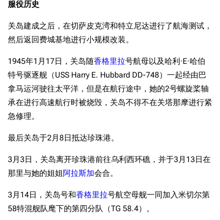
服役历史
关岛建成之后，在切萨皮克湾和特立尼达进行了航海测试，
然后返回费城基地进行小规模改装。
1945年1月17日，关岛随
香格里拉
号航母以及哈利·E·哈伯
特号驱逐舰（USS Harry E. Hubbard DD-748）一起经由巴
拿马运河驶往太平洋，但是在航行途中，她的2号螺旋桨轴
承在进行高速航行时被烧毁，关岛不得不在关塔那摩进行紧
急修理。
最后关岛于2月8日抵达珍珠港。
3月3日，关岛离开珍珠港前往乌利西环礁，并于3月13日在
那里与她的姐姐
阿拉斯加
会合。
3月14日，关岛号和
香格里拉
号航空母舰一同加入米切尔第
58特混舰队麾下的第四分队（TG 58.4）。