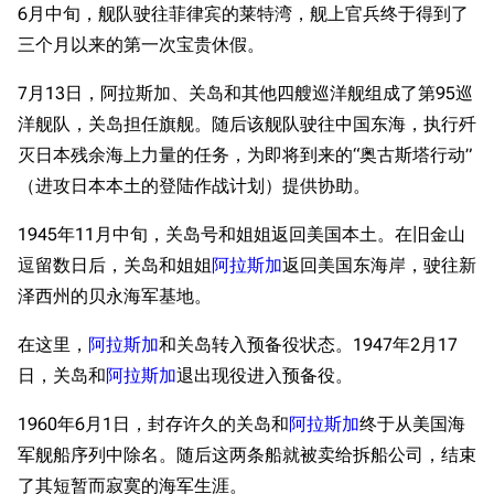
6月中旬，舰队驶往菲律宾的莱特湾，舰上官兵终于得到了
三个月以来的第一次宝贵休假。
7月13日，阿拉斯加、关岛和其他四艘巡洋舰组成了第95巡
洋舰队，关岛担任旗舰。随后该舰队驶往中国东海，执行歼
灭日本残余海上力量的任务，为即将到来的“奥古斯塔行动”
（进攻日本本土的登陆作战计划）提供协助。
1945年11月中旬，关岛号和姐姐返回美国本土。在旧金山
逗留数日后，关岛和姐姐
阿拉斯加
返回美国东海岸，驶往新
泽西州的贝永海军基地。
在这里，
阿拉斯加
和关岛转入预备役状态。1947年2月17
日，关岛和
阿拉斯加
退出现役进入预备役。
1960年6月1日，封存许久的关岛和
阿拉斯加
终于从美国海
军舰船序列中除名。随后这两条船就被卖给拆船公司，结束
了其短暂而寂寞的海军生涯。