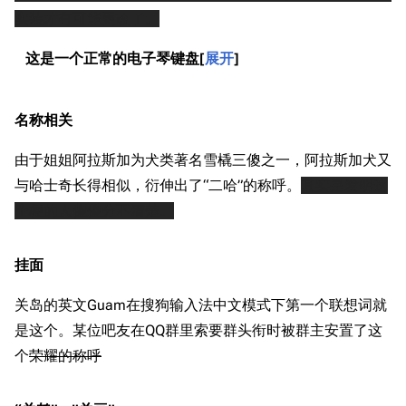
实装才有可能更改了。
这是一个正常的电子琴键盘
展开
名称相关
由于姐姐阿拉斯加为犬类著名雪橇三傻之一，阿拉斯加犬又
与哈士奇长得相似，衍伸出了“二哈”的称呼。
其实是发明这
个梗的人傻傻分不清楚。
挂面
关岛的英文Guam在搜狗输入法中文模式下第一个联想词就
是这个。某位吧友在QQ群里索要群头衔时被群主安置了这
个
荣耀的称呼