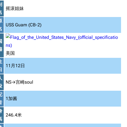
别
摇滚姐妹
名
原
USS Guam (CB-2)
名
国
籍
美国
生
11月12日
日
人
NS→宫崎soul
设
配
1加酱
音
身
246.4米
高