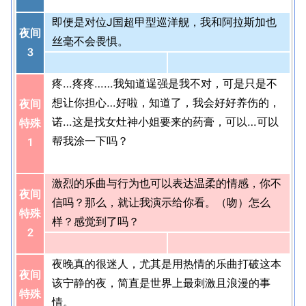
即便是对位J国超甲型巡洋舰，我和阿拉斯加也
夜间
丝毫不会畏惧。
3
疼…疼疼……我知道逞强是我不对，可是只是不
想让你担心…好啦，知道了，我会好好养伤的，
夜间
诺…这是找女灶神小姐要来的药膏，可以…可以
特殊
帮我涂一下吗？
1
激烈的乐曲与行为也可以表达温柔的情感，你不
夜间
信吗？那么，就让我演示给你看。（吻）怎么
特殊
样？感觉到了吗？
2
夜晚真的很迷人，尤其是用热情的乐曲打破这本
夜间
该宁静的夜，简直是世界上最刺激且浪漫的事
特殊
情。