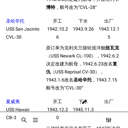
Dreadnoughtproject
Shipbucket像素战
挖组性能评测
博特
，舷号改为“CVL-28”
舰
战舰计划1900-
立绘相关
链入页面
1950
圣哈辛托
名称相关
美国海军历史手册
相关更改
USS San Jacinto
1942.10.2
1943.9.26
1943.12.1
挂面
平贺让数字档案馆
CVL-30
6
5
可打印版
“关鹤”or”关豆”
Hyper War
原订单为克利夫兰级轻巡洋舰
纽瓦克
固定链接
台词解析
（USS Newark CL-100），1942.6.2
Fold3
页面信息
船际关系
决定改建为航母，1942.6.23改名
复
大英帝国战争博物
Cargo数据
同厂舰娘
未登录
馆
仇
（USS Reprisal CV-30），
未登录用户的IP地址会在进行任意编辑后公开展示。
相关作品
1943.1.6改名
圣哈辛托
，1943.7.15
Naval History
引用此页
舷号改为“CVL-30”
德国联邦数字档案
相关链接
全部展开
创建账号
馆
目录
分享此页面
更多
查看
associate
夏威夷
JACAR
登录
USS Hawaii
1943.12.2
1945.11.3
CB-3
0
打开/关闭搜索
打开/关闭菜单
打开/关
打