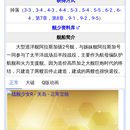
获得方式
掉落（
3-3
，
3-4
，
4-3
，
4-4
，
5-3
，
5-4
，
5-5
，
6-2
，
6-
4
，
第7章
，
第8章
，
9-1
，
9-2
，
9-5
）
舰少资料库
舰船简介
大型巡洋舰阿拉斯加级2号舰，与姊妹舰阿拉斯加号
一同参与了太平洋战场后半段战役，主要作为航母编队护
航舰和火力支援舰。因为造价高昂加之大舰巨炮时代的终
结，只建造了两艘后停止建造，建成的两艘也很快退役。
正常
大破
Q版动画