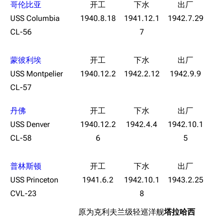
经验计算
哥伦比亚
新页面
换装
远征
USS Columbia
1940.8.18
1941.12.1
1942.7.29
CL-56
7
帮助
深海舰队
任务
资助百科
装备图鉴
好感度
蒙彼利埃
编辑规范
装备属性一览
战利品与功勋
USS Montpelier
1940.12.2
1942.2.12
1942.9.9
随便逛逛
CL-57
技能
特殊页面
战斗机制
丹佛
上传文件
USS Denver
1940.12.2
1942.4.4
1942.10.1
CL-58
6
5
港区系统
杂学考据
游戏动态
头像
考据勘误汇总
卫星观测
普林斯顿
勋章
游戏BUG汇总
历次场刊
USS Princeton
1941.6.2
1942.10.1
1943.2.25
CVL-23
8
音乐
历代登录界面
运营历史
原为克利夫兰级轻巡洋舰
塔拉哈西
提督府
术语词典
参与画师