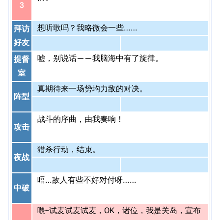
3
想听歌吗？我略微会一些……
拜访
好友
嘘，别说话——我脑海中有了旋律。
提督
室
真期待来一场势均力敌的对决。
阵型
战斗的序曲，由我奏响！
攻击
猎杀行动，结束。
夜战
唔…敌人有些不好对付呀……
中破
喂~试麦试麦试麦，OK，诸位，我是关岛，宣布