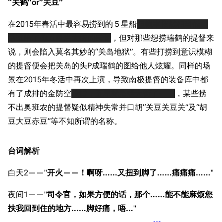
“关鹤”or”关豆”
在2015年春活中最容易捞到的５星船
但概率依然相当低，
是谁给了你五星烂大街的错觉
，但对那些想捞瑞鹤的提督来
说，则会陷入莫名其妙的“关岛地狱”。有些打捞到意识模糊
的提督便会把关岛的头P成瑞鹤的图给他人炫耀。同样的场
景在2015年冬活中再次上演，导致南极提督的装备库中都
有了成排的金防空
没错，五星就是烂大街了-__,-
，某些捞
不出奥班农的提督疑似精神失常并口胡“关豆关豆关”及“胡
豆大豆赤豆”等不知所谓的名称。
台词解析
白天2——"
开火——！啊呀……又扭到脚了……痛痛痛……
"
夜间1——"
司令官，如果方便的话，那个……能不能麻烦您
扶我回到住的地方……脚好痛，唔…
"