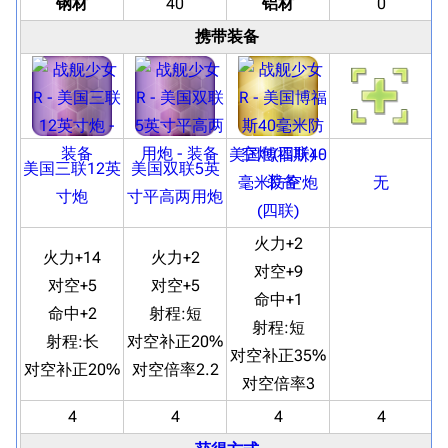
钢材
40
铝材
0
携带装备
美国博福斯40
美国三联12英
美国双联5英
毫米防空炮
无
寸炮
寸平高两用炮
(四联)
火力+2
火力+14
火力+2
对空+9
对空+5
对空+5
命中+1
命中+2
射程:
短
射程:
短
射程:
长
对空补正20%
对空补正35%
对空补正20%
对空倍率2.2
对空倍率3
4
4
4
4