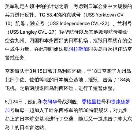
美军制定占领冲绳的计划之后，考虑到日军会集中大规模的
兵力进行反扑。TG 58.4的约克城号（USS Yorktown CV-
10）航母，独立号（USS Independence CVL-22）、兰利号
（USS Langley CVL-27）轻型航母以及其他数艘航母奉命
空袭九州、四国和本州西部的日军机场，摧毁日军残存的空
中战斗力量。在此期间姐妹舰
阿拉斯加
同关岛再次担任防空
警戒任务。
空袭编队于3月15日离开乌利西环礁，于18日空袭了九州岛
北部宇佐、佐伯等地的日本航空基地，摧毁、击落了184架
飞机。之后两舰返回乌利西环礁，进行了短暂休整。
5月24日，她们和
衣阿华
号战列舰、
香格里拉
号和
提康德罗
加
号航母一起加入了哈尔西将军的第38特混舰队，对九州
岛上的日本航空基地进行了空袭。随后又一道炮击了冲大东
岛上的日本雷达站。