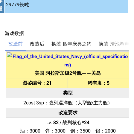
体
29779长吨
重
游戏数据
改造前
改造后
换装-四年庆典之约
换装-清池希声
美国
阿拉斯加级2号舰
——
关岛
图鉴编号：21
稀有度：5
类型
2cost 3sp：
战列巡洋舰
（大型舰/主力舰）
改造要求
Lv.
82
/ 战列核心*
24
油：3000 弹：3000 钢：3500 铝：2000