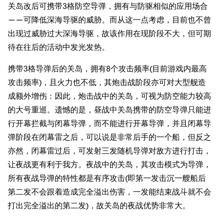
关岛改后可携带3格防空导弹，拥有与防驱相似的应用场合
——可降低深海导驱的威胁。而从这一点考虑，目前也不曾
出现过威胁过大深海导驱，故该作用在现阶段不大，但可期
待在往后的活动中发光发热。
携带3格导弹后的关岛，拥有8个攻击频率(目前游戏内最高
攻击频率)，且火力也不低，其炮击战阶段亦可对大型舰造
成额外增伤：因此，炮击战中的关岛，可视为防空能力较高
的大号重巡。遗憾的是，昼战中关岛携带的防空导弹只能进
行开幕拦截与闭幕导弹，而不能进行开幕导弹，并且闭幕导
弹阶段在闭幕雷之后，可以说是非常后手的一个船，但反之
亦然，闭幕雷过后，可发射三发随机导弹对敌方进行打击，
让夜战更有利于我方。夜战中的关岛，其攻击模式为导弹，
所有夜战导弹的特性都是有序攻击(即第一发击沉一艘船后
第二发不会跟着造成完全溢出伤害，一发能结束战斗就不会
打出完全溢出的第二发)，故关岛的夜战优势非常大。