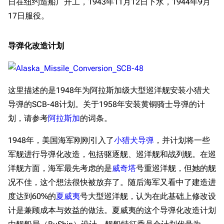
日在纽约造船厂开工，1943年11月12日下水，1944年9月
17日服役。
导弹化改造计划
这里描述的是1948年为阿拉斯加级大型巡洋舰安装小猎犬
导弹的SCB-48计划。关于1958年安装黄铜骑士导弹的计
划，请参考
阿拉斯加
的词条。
1948年，美国海军刚刚引入了
小猎犬导弹
，并计划将一些
军舰进行导弹化改造，包括驱逐舰、巡洋舰和战列舰。在巡
洋舰方面，海军最先考虑的是
威奇塔
号重巡洋舰，但她的舰
况不佳，这个想法很快被放弃了。随后海军又看中了建造进
度达到60%的
夏威夷
号大型巡洋舰，认为在此基础上修改设
计是兼顾成本与效益的做法。夏威夷的这个导弹化改造计划