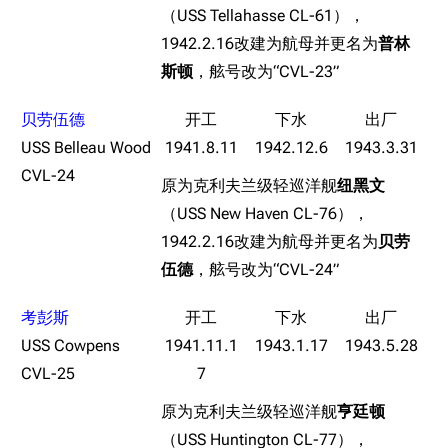
（USS Tellahasse CL-61），
收藏室
特殊成就
配音演员
1942.2.16改建为航母并更名为
普林
宿舍与家具
物品道具
艾拉微博存档
斯顿
，舷号改为“CVL-23”
餐厅与料理
历次活动关卡图标
贝劳伍德
浴室
舰娘对话小剧场
USS Belleau Wood
1941.8.11
1942.12.6
1943.3.31
学院与战术
舰船造船厂一览
CVL-24
原为克利夫兰级轻巡洋舰
纽黑文
放映厅
舰船归宿一览
（USS New Haven CL-76），
1942.2.16改建为航母并更名为
贝劳
战区支队基地
舰名溯源
伍德
，舷号改为“CVL-24”
工程局
舰艇徽章与格言
特别船坞
图纸舰与未成舰
考彭斯
USS Cowpens
1941.11.1
1943.1.17
1943.5.28
蒸汽轮机基础
CVL-25
7
美海军惯导系统
原为克利夫兰级轻巡洋舰
亨廷顿
意大利军舰一览
（USS Huntington CL-77），