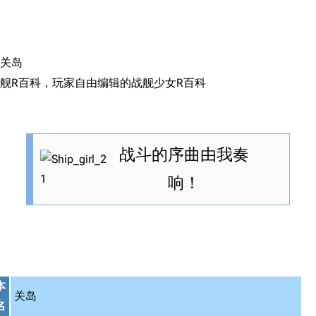
关岛
舰R百科，玩家自由编辑的战舰少女R百科
战斗的序曲由我奏
响！‌
本
关岛
名