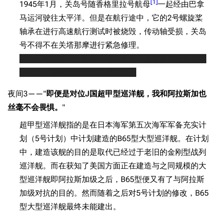
[
1
]
1945年1月，关岛号随香格里拉号航母
一起经由巴拿
马运河驶往太平洋。但是在航行途中，它的2号螺旋桨
轴承在进行高速航行测试时被烧毁，传动轴受损，关岛
号不得不在关塔那摩进行紧急修理。
关岛固有技能——伤痛，技能效果：迅速集中提督关注
度一阶，副作用为降低自身闪避。
夜间3——"
即便是对位J国超甲型巡洋舰，我和阿拉斯加也
丝毫不会畏惧。
"
超甲型巡洋舰指的是在日本海军第五次海军军备充实计
划（5号计划）中计划建造的B65型大型巡洋舰。在计划
中，建造该舰的目的是取代已经过于老旧的金刚型战列
巡洋舰。而在获知了美国方面正在建造与之同规模的大
型巡洋舰即阿拉斯加级之后，B65型便又有了与阿拉斯
加级对抗的目的。然而随着之后对5号计划的修改，B65
型大型巡洋舰最终未能建出。