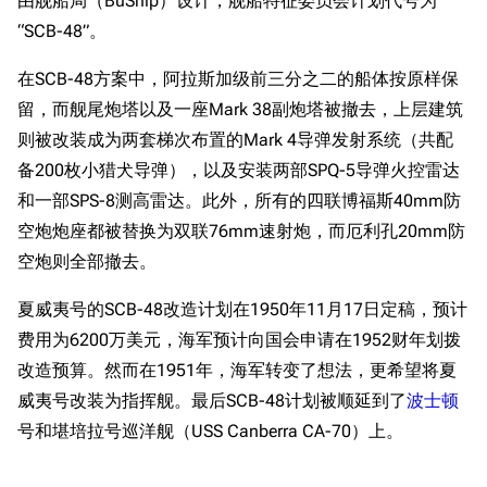
由舰船局（BuShip）设计，舰船特征委员会计划代号为
“SCB-48”。
在SCB-48方案中，阿拉斯加级前三分之二的船体按原样保
留，而舰尾炮塔以及一座Mark 38副炮塔被撤去，上层建筑
则被改装成为两套梯次布置的Mark 4导弹发射系统（共配
备200枚小猎犬导弹），以及安装两部SPQ-5导弹火控雷达
和一部SPS-8测高雷达。此外，所有的四联博福斯40mm防
空炮炮座都被替换为双联76mm速射炮，而厄利孔20mm防
空炮则全部撤去。
夏威夷号的SCB-48改造计划在1950年11月17日定稿，预计
费用为6200万美元，海军预计向国会申请在1952财年划拨
改造预算。然而在1951年，海军转变了想法，更希望将夏
威夷号改装为指挥舰。最后SCB-48计划被顺延到了
波士顿
号和堪培拉号巡洋舰（USS Canberra CA-70）上。