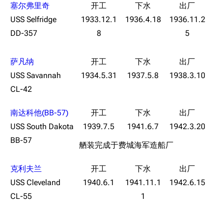
塞尔弗里奇
USS Selfridge
1933.12.1
1936.4.18
1936.11.2
DD-357
8
5
萨凡纳
USS Savannah
1934.5.31
1937.5.8
1938.3.10
CL-42
11.9万
1696
6690
南达科他(BB-57)
舰R百科
USS South Dakota
1939.7.5
1941.6.7
1942.3.20
BB-57
舾装完成于费城海军造船厂
导航
游戏系统
舰娘与装备
首页
新手入门
按编号
克利夫兰
推荐角色与游戏技
最近更改
按类型
USS Cleveland
1940.6.1
1941.11.1
1942.6.15
巧
CL-55
1
留言讨论页
按国籍
海域资料
新文件
舰娘获得方式