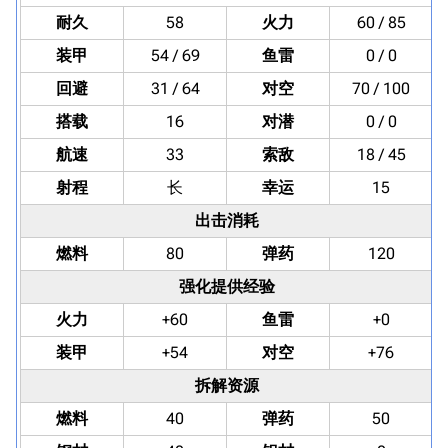
耐久
58
火力
60 / 85
装甲
54 / 69
鱼雷
0 / 0
回避
31 / 64
对空
70 / 100
搭载
16
对潜
0 / 0
航速
33
索敌
18 / 45
射程
长
幸运
15
出击消耗
燃料
80
弹药
120
强化提供经验
火力
+60
鱼雷
+0
装甲
+54
对空
+76
拆解资源
燃料
40
弹药
50