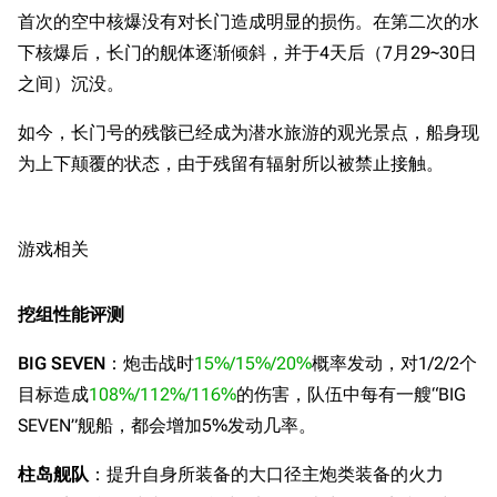
首次的空中核爆没有对长门造成明显的损伤。在第二次的水
下核爆后，长门的舰体逐渐倾斜，并于4天后（7月29~30日
之间）沉没。
如今，长门号的残骸已经成为潜水旅游的观光景点，船身现
为上下颠覆的状态，由于残留有辐射所以被禁止接触。
游戏相关
11.9万
1696
6687
舰R百科
挖组性能评测
导航
游戏系统
舰娘与装备
BIG SEVEN
：炮击战时
15%/15%/20%
概率发动，对1/2/2个
首页
新手入门
按编号
目标造成
108%/112%/116%
的伤害，队伍中每有一艘“BIG
推荐角色与游戏技
最近更改
按类型
SEVEN”舰船，都会增加5%发动几率。
巧
留言讨论页
按国籍
海域资料
柱岛舰队
：提升自身所装备的大口径主炮类装备的火力
新文件
舰娘获得方式