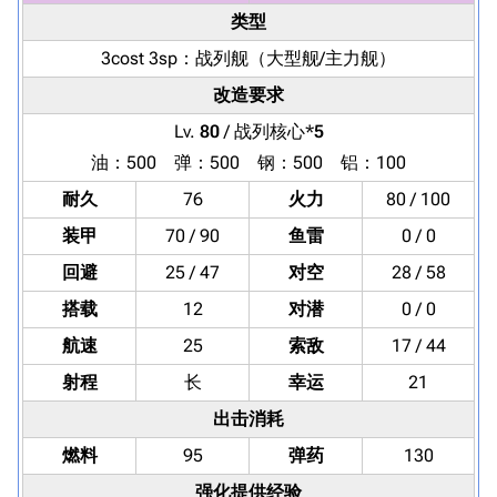
类型
3cost 3sp：
战列舰
（大型舰/主力舰）
改造要求
Lv.
80
/ 战列核心*
5
油：500 弹：500 钢：500 铝：100
耐久
76
火力
80 / 100
装甲
70 / 90
鱼雷
0 / 0
回避
25 / 47
对空
28 / 58
搭载
12
对潜
0 / 0
航速
25
索敌
17 / 44
射程
长
幸运
21
出击消耗
燃料
95
弹药
130
强化提供经验