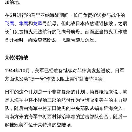
加泊地。
在6月进行的马里亚纳海战期间，长门负责护送参与战斗的
飞鹰
、
隼鹰
和
龙凤
号航母。但此战日本依然遭遇惨败，之后
长门负责拖曳无法航行的飞鹰号航母。然而正当拖曳工作准
备开始时，绳索突然断裂，飞鹰号随后沉没。
莱特湾海战
1944年10月，美军已经准备继续对菲律宾发起进攻。日军
方面也发动“捷一号”作战以阻止美军登陆菲律宾。
日军的这个计划是一个非常复杂的计划，简要概括来说，就
是以海军中将小泽治三郎的航母作为诱饵吸引美军的主力舰
队，随后由海军中将栗田健男的中央部队从锡布延海突入，
与南方来的海军中将西村祥治率领的游击部队会合，随后一
起摧毁美军位于莱特湾的登陆场。