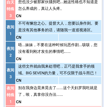
您也没少被那家伙骚扰吧…她这性格也不知道是
白天
怎么养成的，真让人头疼。
特殊
3
CN
不可有懈怠之心。提督大人，您要以身作则。要
夜间
是没有其他事务的话，请随我一道巡视港区。
1
CN
唔…妹妹，不要在这种时候玩恶作剧…咳咳，您
夜间
没有看到刚才发生的事情吧……
2
CN
这些文件就由我来处理吧，正巧是我拿手的领
夜间
域。BIG SEVEN的力量，可不仅限于战斗而已！
3
CN
别在我身边晃来晃去了……这个天妇罗我吃就是
夜间
了，唉，真拿你没办法……
特殊
1
CN