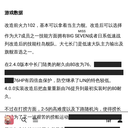
Dreadnoughtproject
Shipbucket像素战
战后
清除缓存
舰
游戏数据
战舰计划1900-
游戏相关
1950
挖组性能评测
改造前火力102，基本可以拿着当主力舰。改造后可以选择
美国海军历史手册
链入页面
MISS
立绘相关
作为大7成员之一技能方面拥有BIG
SEVEN
或者日系低速战
平贺让数字档案馆
相关更改
实装相关
列改造后的技能柱岛舰队。大七长门是低速大队主力输出及
Hyper War
可打印版
旗舰首选之一。
游戏数据
Fold3
固定链接
台词解析
在2.4.0版本中长门陆奥的耐久由80改为76。
之前一群人撕
大英帝国战争博物
页面信息
同厂舰娘
未登录
馆
逼说怎么可能比罗纳还高现在终于改了，不过还是有中破保
未登录用户的IP地址会在进行任意编辑后公开展示。
相关作品
Naval History
Cargo数据
护。
76HP有四倍血保护，防空继承了IJN的特色较低。
德国联邦数字档案
4.0.0实装改造后把血量重新由76提升到最初实装时的80耐
相关链接
引用此页
创建账号
馆
久。
目录
分享此页面
更多
查看
associate
JACAR
登录
不过在打捞方面，2-5的高难度以及下路随机沟，使得捞长
门成为了又一波艰苦的捞船运动
舰R百无长俱乐部指日可待
打开/关闭搜索
打开/关闭菜单
打开/关
打