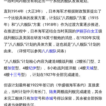
一段时间内都没有制定出一个系统的舰队发展规划。
直到1914年（大正3年），日本海军才根据财政预算提出了
一个比较具体的发展方案，计划以“八四舰队”方案（1915
年）和“八六舰队”方案（1918年）作为过渡方案逐步推进。
在推进过程中，日本海军还结合当时英国的
伊丽莎白女王
级
战列舰以及美国在研发16英寸舰炮的消息，在1920年实现
了“八八舰队”计划的具体方案，这也就是“八八舰队”计划的
由来。（详情可以参阅
八八舰队
词条）
“八八舰队”计划核心内容为建造8艘战列舰（2艘长门型、2
艘
加贺
型、4艘
纪伊
型）、8小欧战列巡洋舰（4艘
天城
型、
4艘
十三号
型），计划在1927年全部完成建造。
但该计划最终被1922年签订的《华盛顿海军条约》直接废
止，当时计划中只有长门、
陆奥
两艘战列舰完成建造，其余
未完工舰体只有
加贺
号和
赤城
号得以保留，其余被全部拆除
或者当做靶舰击沉。