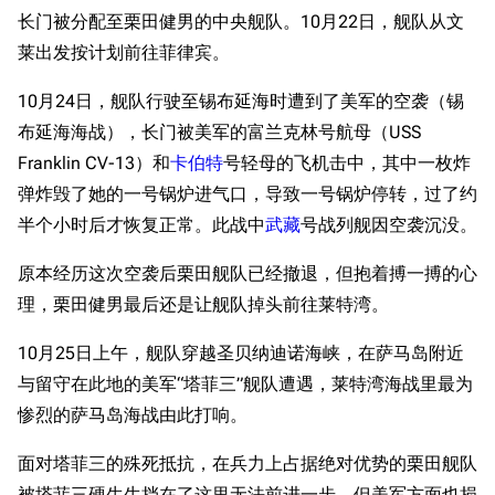
长门被分配至栗田健男的中央舰队。10月22日，舰队从文
莱出发按计划前往菲律宾。
10月24日，舰队行驶至锡布延海时遭到了美军的空袭（锡
布延海海战），长门被美军的富兰克林号航母（USS
Franklin CV-13）和
卡伯特
号轻母的飞机击中，其中一枚炸
弹炸毁了她的一号锅炉进气口，导致一号锅炉停转，过了约
半个小时后才恢复正常。此战中
武藏
号战列舰因空袭沉没。
原本经历这次空袭后栗田舰队已经撤退，但抱着搏一搏的心
理，栗田健男最后还是让舰队掉头前往莱特湾。
10月25日上午，舰队穿越圣贝纳迪诺海峡，在萨马岛附近
与留守在此地的美军“塔菲三”舰队遭遇，莱特湾海战里最为
惨烈的萨马岛海战由此打响。
面对塔菲三的殊死抵抗，在兵力上占据绝对优势的栗田舰队
被塔菲三硬生生挡在了这里无法前进一步，但美军方面也损