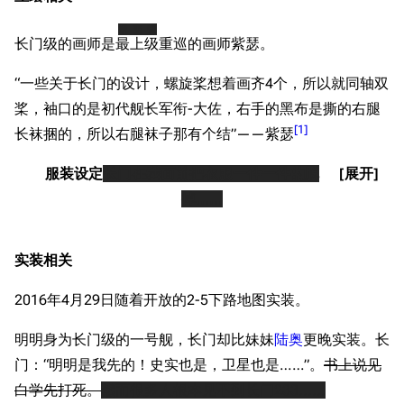
旧日本八八舰队
援交级
旧日本军舰一览
长门级的画师是
最上级
重巡的画师紫瑟。
近代中国图纸舰
游戏数据
“一些关于长门的设计，螺旋桨想着画齐4个，所以就同轴双
台词
解放军主战舰艇
桨，袖口的是初代舰长军衔-大佐，右手的黑布是撕的右腿
[
1
]
长袜捆的，所以右腿袜子那有个结”——紫瑟
长门型战列舰设计简介
友情链接
资料站
“八八舰队”计划简介
服装设定
长门在我面前把衣服一件一件的脱
舰少资料库
JSTOR期刊图书馆
设计过程
掉......
NGA战舰少女R专
Navweaps（镜
基础参数
区
像）
原型简介
萌娘百科战舰少女
Navypedia
实装相关
服役历史
苍青幻影wiki（只
Naval
Encyclopedia
读）
2016年4月29日随着开放的2-5下路地图实装。
太平洋战争前期
NavSource
四叶草剧场BiliWiki
中期
明明身为长门级的一号舰，长门却比妹妹
陆奥
更晚实装。长
Wings Aviation
战列舰论坛
门：“明明是我先的！史实也是，卫星也是……”。
书上说见
莱特湾海战
Secret Projects论
装甲航母网
白学先打死。
然而很多人根本见不到长门233......
二战末期
坛