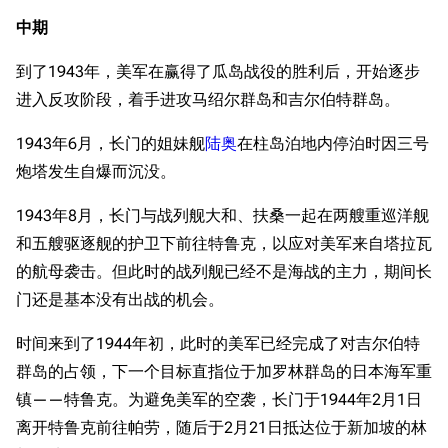
中期
到了1943年，美军在赢得了瓜岛战役的胜利后，开始逐步
进入反攻阶段，着手进攻马绍尔群岛和吉尔伯特群岛。
1943年6月，长门的姐妹舰
陆奥
在柱岛泊地内停泊时因三号
炮塔发生自爆而沉没。
1943年8月，长门与战列舰大和、扶桑一起在两艘重巡洋舰
和五艘驱逐舰的护卫下前往特鲁克，以应对美军来自塔拉瓦
的航母袭击。但此时的战列舰已经不是海战的主力，期间长
门还是基本没有出战的机会。
时间来到了1944年初，此时的美军已经完成了对吉尔伯特
群岛的占领，下一个目标直指位于加罗林群岛的日本海军重
镇——特鲁克。为避免美军的空袭，长门于1944年2月1日
离开特鲁克前往帕劳，随后于2月21日抵达位于新加坡的林