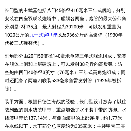
长门型的主武器包括八门45倍径410毫米三年式舰炮，分别
安装在四座双联装炮塔中，艏艉各两座，炮管的最大俯仰角
分别是-2和35度，最大射程为30200米，可以发射重量为
1020公斤的
九一式穿甲弹
以及936公斤的高爆弹（1930年
代被三式弹替代）。
副炮部分由20门50倍径140毫米单装三年式舰炮组成，安装
在舰体上侧和上层建筑上，可以发射38公斤的高爆弹；防
空炮由四门40倍径3英寸（76毫米）三年式高角炮组成；同
时还配备了两座四联装533毫米鱼雷发射管（1926年被拆
除）。
装甲方面，根据日德兰海战的经验，长门型设计放弃了以往
战列舰的副水线装甲带，重点加强了水平装甲带的防御。水
线装甲带长137.14米，与侧面装甲的上部连接，约1.77米
在水线以下，水下部分总厚度约为305毫米；主装甲带三层