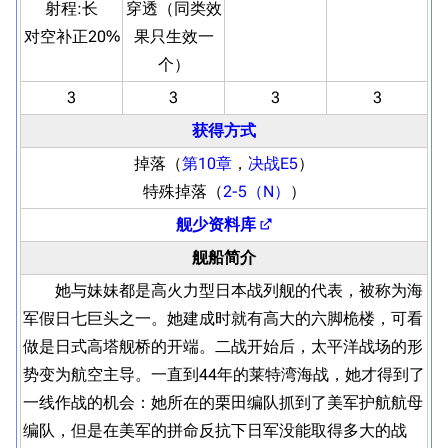
射程:
长
穿透（同类效
对空补正20%
果只生效一
个）
3
3
3
3
获得方式
掉落（
第10章
，
决战E5
）
特殊掉落（
2-5（N）
）
舰少资料库
舰船简介
她与妹妹都是高火力型日本战列舰的代表，被称为海
军假日七巨头之一。她建成时就有高大的六脚桅楼，可看
做是日式高塔舰桥的开端。二战开始后，太平洋战场的形
势变为航空主导。一直到44年的莱特湾海战，她才得到了
一线作战的机会：她所在的栗田编队抓到了美军护航航母
编队，但是在美军的拼命反抗下日军没能取得多大的战