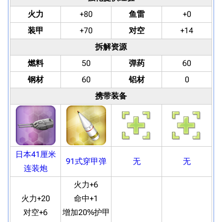
火力
+80
鱼雷
+0
装甲
+70
对空
+14
拆解资源
燃料
50
弹药
60
钢材
60
铝材
0
携带装备
日本41厘米
91式穿甲弹
无
无
连装炮
火力+6
火力+20
命中+1
对空+6
增加20%护甲