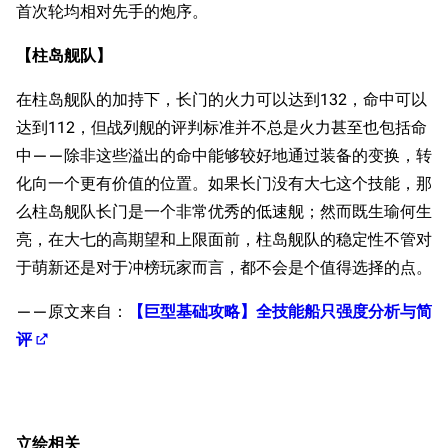
首次轮均相对先手的炮序。
收藏室
特殊成就
配音演员
【柱岛舰队】
宿舍与家具
物品道具
艾拉微博存档
在柱岛舰队的加持下，长门的火力可以达到132，命中可以
餐厅与料理
历次活动关卡图标
达到112，但战列舰的评判标准并不总是火力甚至也包括命
浴室
舰娘对话小剧场
中——除非这些溢出的命中能够较好地通过装备的变换，转
学院与战术
舰船造船厂一览
化向一个更有价值的位置。如果长门没有大七这个技能，那
放映厅
舰船归宿一览
么柱岛舰队长门是一个非常优秀的低速舰；然而既生瑜何生
亮，在大七的高期望和上限面前，柱岛舰队的稳定性不管对
战区支队基地
舰名溯源
于萌新还是对于冲榜玩家而言，都不会是个值得选择的点。
工程局
舰艇徽章与格言
——原文来自：
【巨型基础攻略】全技能船只强度分析与简
特别船坞
图纸舰与未成舰
评
蒸汽轮机基础
美海军惯导系统
意大利军舰一览
立绘相关