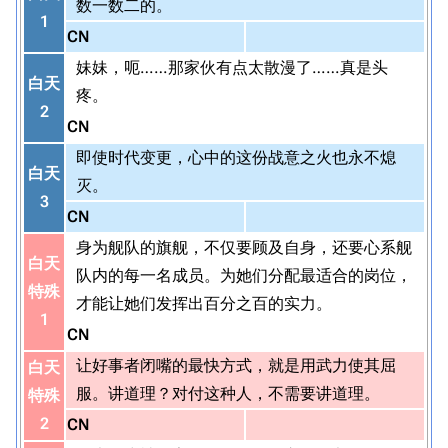
数一数二的。
1
CN
妹妹，呃……那家伙有点太散漫了……真是头
白天
疼。
2
CN
即使时代变更，心中的这份战意之火也永不熄
白天
灭。
3
CN
身为舰队的旗舰，不仅要顾及自身，还要心系舰
白天
队内的每一名成员。为她们分配最适合的岗位，
特殊
才能让她们发挥出百分之百的实力。
1
CN
让好事者闭嘴的最快方式，就是用武力使其屈
白天
服。讲道理？对付这种人，不需要讲道理。
特殊
2
CN