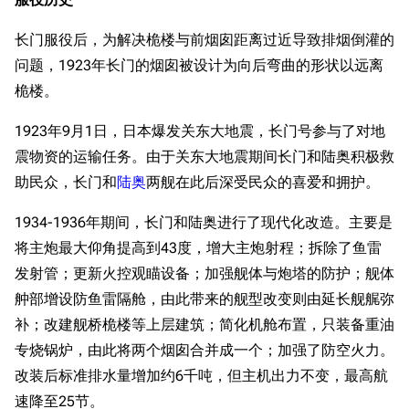
长门服役后，为解决桅楼与前烟囱距离过近导致排烟倒灌的
问题，1923年长门的烟囱被设计为向后弯曲的形状以远离
桅楼。
1923年9月1日，日本爆发关东大地震，长门号参与了对地
震物资的运输任务。由于关东大地震期间长门和陆奥积极救
助民众，长门和
陆奥
两舰在此后深受民众的喜爱和拥护。
1934-1936年期间，长门和陆奥进行了现代化改造。主要是
将主炮最大仰角提高到43度，增大主炮射程；拆除了鱼雷
发射管；更新火控观瞄设备；加强舰体与炮塔的防护；舰体
舯部增设防鱼雷隔舱，由此带来的舰型改变则由延长舰艉弥
补；改建舰桥桅楼等上层建筑；简化机舱布置，只装备重油
专烧锅炉，由此将两个烟囱合并成一个；加强了防空火力。
改装后标准排水量增加约6千吨，但主机出力不变，最高航
速降至25节。