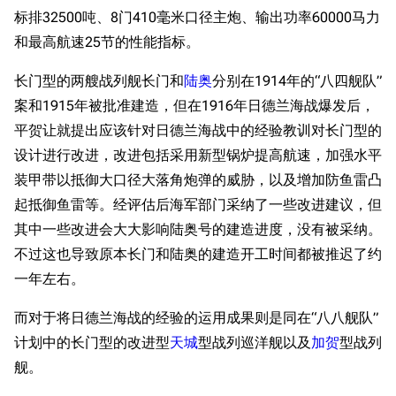
标排32500吨、8门410毫米口径主炮、输出功率60000马力
和最高航速25节的性能指标。
长门型的两艘战列舰长门和
陆奥
分别在1914年的“八四舰队”
案和1915年被批准建造，但在1916年日德兰海战爆发后，
平贺让就提出应该针对日德兰海战中的经验教训对长门型的
设计进行改进，改进包括采用新型锅炉提高航速，加强水平
装甲带以抵御大口径大落角炮弹的威胁，以及增加防鱼雷凸
起抵御鱼雷等。经评估后海军部门采纳了一些改进建议，但
其中一些改进会大大影响陆奥号的建造进度，没有被采纳。
不过这也导致原本长门和陆奥的建造开工时间都被推迟了约
一年左右。
而对于将日德兰海战的经验的运用成果则是同在“八八舰队”
计划中的长门型的改进型
天城
型战列巡洋舰以及
加贺
型战列
舰。