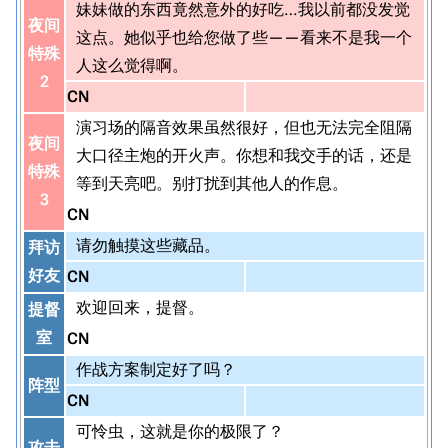
妹妹做的东西竟然意外的好吃…我以前都没发觉
夜间
这点。她似乎也给您做了些——看来不是我一个
特殊
人这么觉得啊。
2
CN
演习场的隔音效果虽然很好，但也无法完全阻隔
夜间
大口径主炮的开火声。你想和我交手的话，还是
特殊
等到天亮吧。别打扰到其他人的作息。
3
CN
请勿触摸这些藏品。
拜访
好友
CN
欢迎回来，提督。
提督
室
CN
作战方案制定好了吗？
阵型
CN
可怜虫，这就是你的极限了？
攻击