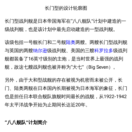
长门型的设计轮廓图
长门型战列舰是日本帝国海军在“八八舰队”计划中建造的一
级战列舰，也是该计划中最先启动建造的一型战列舰。
该级包括一号舰长门和二号舰
陆奥
两艘。两艘长门型战列舰
与英国的两艘
纳尔逊
级战列舰、美国的三艘
科罗拉多
级战列
舰都装备了16英寸级别的主炮，是当时世界上最强的战列
舰，故这七艘战列舰也被并称为“大七”（Big Seven）。
另外，由于大和型战舰的存在被视为机密而未被公开，长
门、陆奥两舰在日本国内长期被视为日本海军的象征，长门
也是担任日本联合舰队旗舰时间最长的战舰，从1922-1942
年太平洋战争开始为止期间长达近20年。
“八八舰队”计划简介