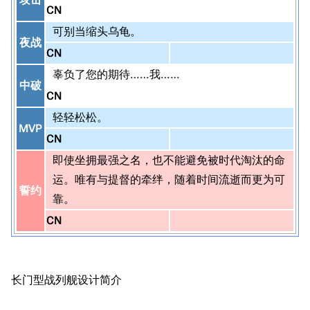
CN
可别当缩头乌龟。
夜战
CN
辜负了您的期待……我……
中破
CN
轻轻松松。
MVP
CN
即使坐拥最强之名，也不能避免被时代淘汰的命
运。唯有与提督的牵绊，随着时间流逝而更为可
誓约
靠。
CN
长门型战列舰设计简介