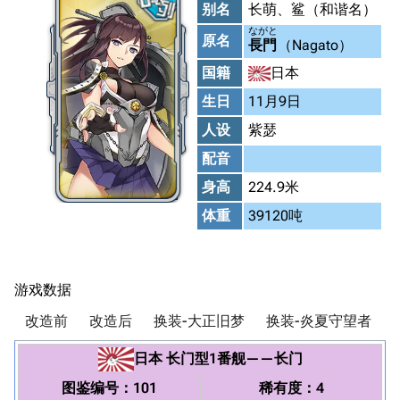
别名
长萌、鲨（和谐名）
ながと
原名
長門
（Nagato）
国籍
日本
生日
11月9日
人设
紫瑟
配音
身高
224.9米
体重
39120吨
游戏数据
改造前
改造后
换装-大正旧梦
换装-炎夏守望者
日本
长门型1番舰
——
长门
图鉴编号：101
稀有度：4