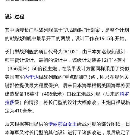
设计过程
其中两艘长门型战列舰属于“八四舰队”计划案，是整个计划
的8艘战列舰中最早开工的两艘，设计工作在1915年开始。
长门型战列舰的项目代号为“A102”，由日本知名舰船设计
师平贺让设计。最初的设计中，该级计划装备12门14英寸
（356毫米）50倍径主炮，在装甲设计方面同样采用了类似
美国海军
内华达
级战列舰的“重点防御”思路，即只在舰体关
键部位提供最大程度保护。后来日本海军根据美国海军将要
建造配备16英寸（406毫米）口径主炮战列舰（后来的
科罗
拉多
级）的情报，将长门型的设计大幅修改，主炮口径规格
定为410毫米。
后来根据英国提供的
伊丽莎白女王
级战列舰的部分图纸，日
本海军又对长门型的其他设计进行了诸多改进，最后确定了