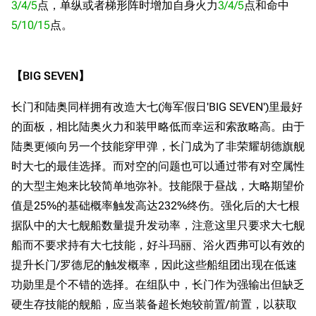
经验计算
3/4/5
点，单纵或者梯形阵时增加自身火力
3/4/5
点和命中
新页面
换装
5/10/15
点。
远征
帮助
深海舰队
任务
资助百科
装备图鉴
【BIG SEVEN】
好感度
编辑规范
装备属性一览
战利品与功勋
长门和陆奥同样拥有改造大七(海军假日'BIG SEVEN')里最好
随便逛逛
的面板，相比陆奥火力和装甲略低而幸运和索敌略高。由于
技能
陆奥更倾向另一个技能穿甲弹，长门成为了非荣耀胡德旗舰
特殊页面
战斗机制
时大七的最佳选择。而对空的问题也可以通过带有对空属性
上传文件
的大型主炮来比较简单地弥补。技能限于昼战，大略期望价
值是25%的基础概率触发高达232%终伤。强化后的大七根
港区系统
杂学考据
游戏动态
据队中的大七舰船数量提升发动率，注意这里只要求大七舰
头像
考据勘误汇总
卫星观测
船而不要求持有大七技能，好斗玛丽、浴火西弗可以有效的
勋章
游戏BUG汇总
历次场刊
提升长门/罗德尼的触发概率，因此这些船组团出现在低速
功勋里是个不错的选择。在组队中，长门作为强输出但缺乏
音乐
历代登录界面
运营历史
硬生存技能的舰船，应当装备超长炮较前置/前置，以获取
提督府
术语词典
参与画师