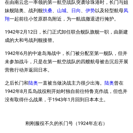
在由南云忠一率领的第一航空战队突袭珍珠港时，长门与姐
妹舰陆奥、战列舰
扶桑
、
山城
、
日向
、
伊势
以及轻型航母
凤
翔
一起前往小笠原群岛附近，为一航战撤退进行掩护。
1942年2月12日，长门正式卸任联合舰队旗舰一职，由新建
成的大和号战列舰接替。
1942年6月的中途岛海战中，长门被分配至第一舰队，但并
未参加战斗，只是在第一航空战队的四艘航母被击沉后开展
营救行动并返回日本。
之后长门和
陆奥
一直被当做决战主力很少出海。
陆奥
曾在
1942年8月瓜岛战役刚开始时独自前往特鲁克作战，但也并
没有取得什么战果，于1943年1月回到日本本土。
刚刚服役不久的长门号（1924年左右）