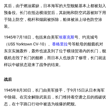
其后，由于燃油紧缺，日本海军的大型舰艇基本上都被划入
预备役。长门在抵达横须贺后，其副炮和防空武器被卸下用
于陆上防空，桅杆和烟囱被拆除，船体被涂上绿色防空涂
装。
1945年7月18日，包括来自美军
埃塞克斯
号、约克城号
（USS Yorktown CV-10）、
香格里拉
号等航母的舰载机对
东京实施轰炸，轰炸也波及到了位于横须贺港内的长门，舰
载机击毁了长门的舰桥，而日本人也放弃了修理，长门就这
样以中破状态迎来了战争的结束。
战后
1945年8月30日，长门由美军接手，于9月15日从日本海军
中除籍。在完全解除武装后，长门维持着空袭之后的残破状
态，在十字路口行动中被选为核爆的靶舰。