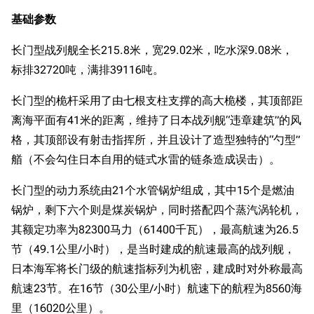
基础参数
长门型战列舰全长215.8米，宽29.02米，吃水深9.08米，
标排32720吨，满排39116吨。
长门型的桅杆采用了由七根支柱支撑的高大桅楼，其顶部距
离海平面有41米的距离，维持了日本战列舰“违章建筑”的风
格，其顶部设有射击指挥所，并且设计了造型独特的“勺型”
艏（不会勾住日本自用的链式水雷的链条造成误击）。
长门型的动力系统由21个水管锅炉组成，其中15个是燃油
锅炉，剩下六个则是煤炭锅炉，同时搭配四个蒸汽涡轮机，
其额定功率为82300马力（61400千瓦），最高航速为26.5
节（49.1公里/小时），是当时建成的航速最高的战列舰，
日本海军将长门级的航速指标列为机密，建成时对外称最高
航速23节。在16节（30公里/小时）航速下的航程为8560海
里（16020公里）。