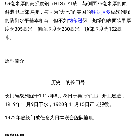
69毫米厚的高强度钢（HTS）组成，与侧面76毫米厚的倾
斜装甲上部连接，与同为“大七”的美国的
科罗拉多
级战列舰
的防御水平基本相当，但不如
纳尔逊
级；炮塔的表面装甲厚
度为305毫米，侧面厚度为230毫米，顶部厚度为152毫
米。
原型简介
历史上的长门号
长门号战列舰于1917年8月28日于吴海军工厂开工建造，
1919年11月9日下水，1920年11月15日正式服役。
1922年底长门被任命为日本联合舰队旗舰。
服役历史