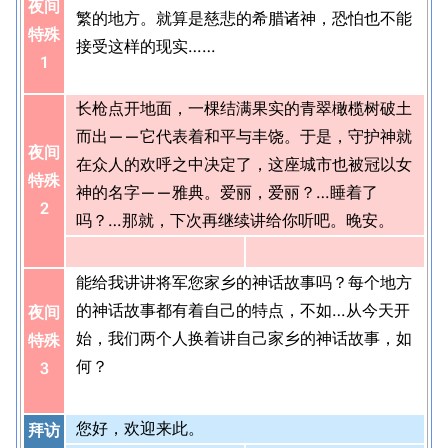
夜间
繁的地方。就算是慈悲的希腊诸神，恐怕也不能
特殊
接受这样的现实……
1
长枪点开地面，一棵结满果实的青翠橄榄树破土
而出——它代表着和平与丰饶。于是，守护神就
夜间
在众人的欢呼之中决定了，这座城市也被冠以女
特殊
神的名字——雅典。爱丽，爱丽？…睡着了
2
吗？…那就，下次再继续讲给你听吧。晚安。
能给我讲讲将军您家乡的神话故事吗？每个地方
的神话故事都有着自己的特点，不如…从今天开
夜间
始，我们两个人换着讲自己家乡的神话故事，如
特殊
何？
3
您好，欢迎来此。
拜访