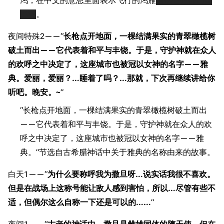
鸿，在中文的意思里面表示飞行的鸿雁
当然是指佛山黄
飞鸿
。
夜间特殊2——“
长枪点开地面，一棵结满果实的青翠橄榄树
破土而出——它代表着和平与丰饶。于是，守护神就在众人
的欢呼之中决定了，这座城市也被冠以女神的名字——雅
典。爱丽，爱丽？…睡着了吗？…那就，下次再继续讲给你
听吧。晚安。~
”
“长枪点开地面，一棵结满果实的青翠橄榄树破土而出
——它代表着和平与丰饶。于是，守护神就在众人的欢
呼之中决定了，这座城市也被冠以女神的名字——雅
典。”节选自古希腊神话中关于雅典的名称由来的故事。
白天1——“
为什么要称呼我为撒旦呀…说实话我很不喜欢。
但是在战场上这称号能让敌人感到害怕，所以…尽管有些不
适，但偶尔这么自称一下还是可以的……
”