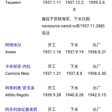
经验计算
Ташкент
1937.1.11
1937.12.2
1939.5.6
新页面
换装
远征
8
帮助
深海舰队
任务
服役于苏联海军。下水日期
资助百科
装备图鉴
navsource.narod.ru有1937.11.28的
好感度
说法
编辑规范
装备属性一览
战利品与功勋
随便逛逛
阿维埃尔
技能
Aviere
1937.1.16
1937.9.19
1938.8.31
特殊页面
战斗机制
上传文件
卡米契亚·内拉
Camicia Nera
1937.1.21
1937.8.8
1938.6.30
港区系统
杂学考据
游戏动态
头像
考据勘误汇总
卫星观测
阿蒂利奥·雷戈洛
勋章
游戏BUG汇总
历次场刊
Attilio Regolo
1939.9.28
1940.8.28
1942.5.15
音乐
历代登录界面
运营历史
阿非利加征服者西
提督府
术语词典
参与画师