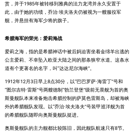
赏，并于1985年被转移到雅典的法力龙湾并永久安置于
此，由于她的功绩，乔治·埃夫洛夫仍被视为一艘服役军
舰，并悬挂有海军少将的旗子。
希腊海军的荣光：爱莉海战
爱莉之海，指的是希腊神话中被后妈迫害坐着金绵羊出逃的
公主爱莉、不幸坠入欧亚大陆之间的那条狭窄水道。这条水
道有个更著名的名字，叫“达达尼尔海峡”。
1912年12月3日早上8点30分，以“巴巴罗萨·海雷丁”号和
“图尔吉特·雷斯”号两艘德制“勃兰登堡”级前无畏舰为首的奥
斯曼舰队本来准备炮击希腊控制的萨莫色雷斯岛，却被海峡
外的希腊舰队发现。以“乔治·埃夫洛夫”号装甲巡洋舰为首
的希腊舰队随即向奥斯曼舰队挺进。
奥斯曼舰队的主力舰都比较陈旧，因此舰队航速只有8节。