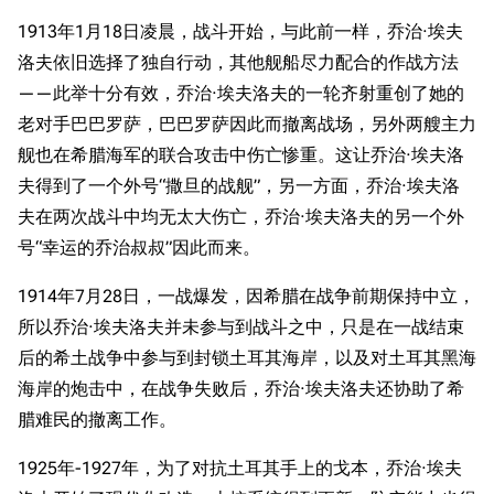
1913年1月18日凌晨，战斗开始，与此前一样，乔治·埃夫
洛夫依旧选择了独自行动，其他舰船尽力配合的作战方法
——此举十分有效，乔治·埃夫洛夫的一轮齐射重创了她的
老对手巴巴罗萨，巴巴罗萨因此而撤离战场，另外两艘主力
舰也在希腊海军的联合攻击中伤亡惨重。这让乔治·埃夫洛
夫得到了一个外号“撒旦的战舰”，另一方面，乔治·埃夫洛
夫在两次战斗中均无太大伤亡，乔治·埃夫洛夫的另一个外
号“幸运的乔治叔叔”因此而来。
1914年7月28日，一战爆发，因希腊在战争前期保持中立，
所以乔治·埃夫洛夫并未参与到战斗之中，只是在一战结束
后的希土战争中参与到封锁土耳其海岸，以及对土耳其黑海
海岸的炮击中，在战争失败后，乔治·埃夫洛夫还协助了希
腊难民的撤离工作。
1925年-1927年，为了对抗土耳其手上的戈本，乔治·埃夫