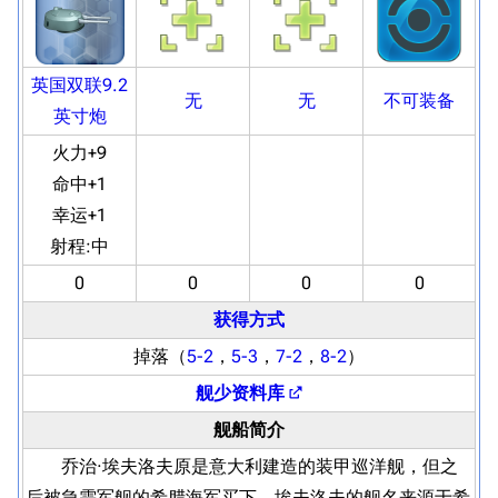
英国双联9.2
无
无
不可装备
英寸炮
火力+9
命中+1
幸运+1
射程:
中
0
0
0
0
获得方式
掉落（
5-2
，
5-3
，
7-2
，
8-2
）
舰少资料库
舰船简介
乔治·埃夫洛夫原是意大利建造的装甲巡洋舰，但之
后被急需军舰的希腊海军买下。埃夫洛夫的舰名来源于希