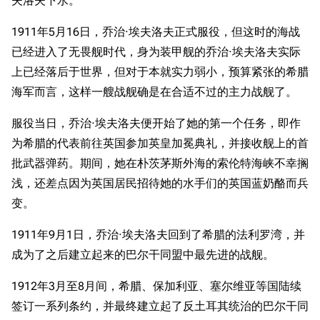
夫洛夫下水。
1911年5月16日，乔治·埃夫洛夫正式服役，但这时的海战
已经进入了无畏舰时代，身为装甲舰的乔治·埃夫洛夫实际
上已经落后于世界，但对于本就实力弱小，预算紧张的希腊
海军而言，这样一艘战舰确是在合适不过的主力战舰了。
服役当日，乔治·埃夫洛夫便开始了她的第一个任务，即作
为希腊的代表前往英国参加英皇加冕典礼，并接收舰上的首
批武器弹药。期间，她在朴茨茅斯外海的索伦特海峡不幸搁
浅，还差点因为英国居民招待她的水手们的英国蓝奶酪而兵
变。
1911年9月1日，乔治·埃夫洛夫回到了希腊的法利罗湾，并
成为了之后建立起来的巴尔干同盟中最先进的战舰。
1912年3月至8月间，希腊、保加利亚、塞尔维亚等国陆续
签订一系列条约，并最终建立起了反土耳其统治的巴尔干同