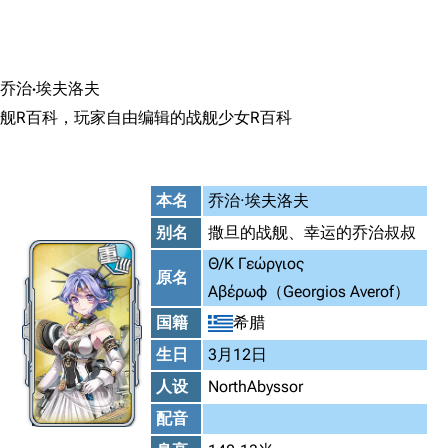
搜索
乔治·埃夫洛夫
舰R百科，玩家自由编辑的战舰少女R百科
本名
乔治·埃夫洛夫
别名
撒旦的战舰、幸运的乔治叔叔
Θ/Κ Γεώργιος
原名
Αβέρωφ（Georgios Averof）
国籍
希腊
生日
3月12日
人设
NorthAbyssor
配音