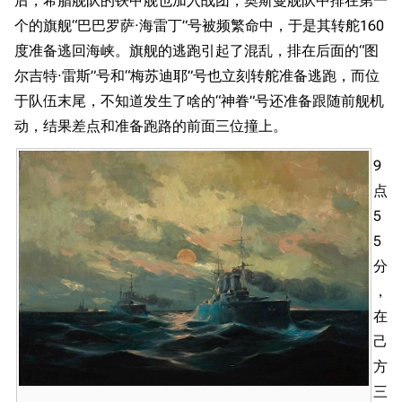
后，希腊舰队的铁甲舰也加入战团，奥斯曼舰队中排在第一
个的旗舰“巴巴罗萨·海雷丁”号被频繁命中，于是其转舵160
度准备逃回海峡。旗舰的逃跑引起了混乱，排在后面的“图
尔吉特·雷斯”号和“梅苏迪耶”号也立刻转舵准备逃跑，而位
于队伍末尾，不知道发生了啥的“神眷”号还准备跟随前舰机
动，结果差点和准备跑路的前面三位撞上。
9
点
5
5
分
，
在
己
方
三