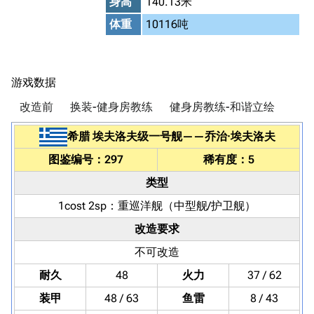
身高
140.13米
体重
10116吨
游戏数据
改造前
换装-健身房教练
健身房教练-和谐立绘
希腊
埃夫洛夫级一号舰
——
乔治·埃夫洛夫
图鉴编号：297
稀有度：5
类型
1cost 2sp：
重巡洋舰
（中型舰/护卫舰）
改造要求
不可改造
耐久
48
火力
37 / 62
装甲
48 / 63
鱼雷
8 / 43