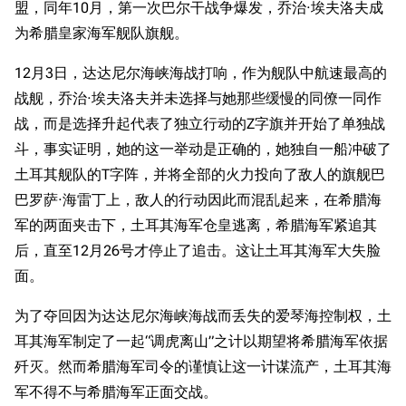
盟，同年10月，第一次巴尔干战争爆发，乔治·埃夫洛夫成
为希腊皇家海军舰队旗舰。
12月3日，达达尼尔海峡海战打响，作为舰队中航速最高的
战舰，乔治·埃夫洛夫并未选择与她那些缓慢的同僚一同作
战，而是选择升起代表了独立行动的Z字旗并开始了单独战
斗，事实证明，她的这一举动是正确的，她独自一船冲破了
土耳其舰队的T字阵，并将全部的火力投向了敌人的旗舰巴
巴罗萨·海雷丁上，敌人的行动因此而混乱起来，在希腊海
军的两面夹击下，土耳其海军仓皇逃离，希腊海军紧追其
后，直至12月26号才停止了追击。这让土耳其海军大失脸
面。
为了夺回因为达达尼尔海峡海战而丢失的爱琴海控制权，土
耳其海军制定了一起“调虎离山”之计以期望将希腊海军依据
歼灭。然而希腊海军司令的谨慎让这一计谋流产，土耳其海
军不得不与希腊海军正面交战。