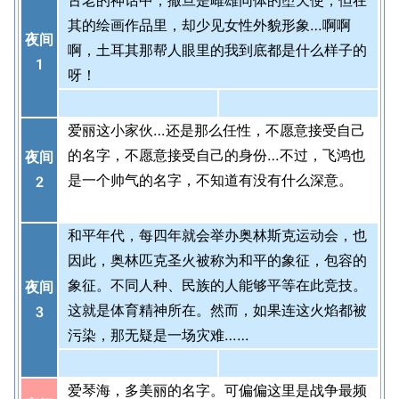
古老的神话中，撒旦是雌雄同体的堕天使，但在
其的绘画作品里，却少见女性外貌形象…啊啊
夜间
啊，土耳其那帮人眼里的我到底都是什么样子的
1
呀！
爱丽这小家伙…还是那么任性，不愿意接受自己
的名字，不愿意接受自己的身份…不过，飞鸿也
夜间
是一个帅气的名字，不知道有没有什么深意。
2
和平年代，每四年就会举办奥林斯克运动会，也
因此，奥林匹克圣火被称为和平的象征，包容的
象征。不同人种、民族的人能够平等在此竞技。
夜间
这就是体育精神所在。然而，如果连这火焰都被
3
污染，那无疑是一场灾难……
爱琴海，多美丽的名字。可偏偏这里是战争最频