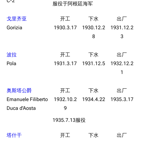
C-2
服役于阿根廷海军
戈里齐亚
Gorizia
1930.3.17
1930.12.2
1931.12.2
8
3
波拉
Pola
1931.3.17
1931.12.5
1932.12.2
11.9万
1696
6687
1
舰R百科
奥斯塔公爵
导航
游戏系统
舰娘与装备
Emanuele Filiberto
1932.10.2
1934.4.22
1935.3.17
首页
新手入门
按编号
Duca d'Aosta
9
推荐角色与游戏技
最近更改
按类型
1935.7.13服役
巧
留言讨论页
按国籍
海域资料
塔什干
新文件
舰娘获得方式