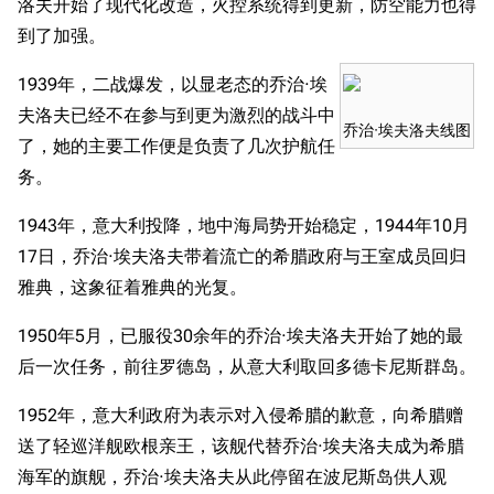
洛夫开始了现代化改造，火控系统得到更新，防空能力也得
到了加强。
1939年，二战爆发，以显老态的乔治·埃
夫洛夫已经不在参与到更为激烈的战斗中
乔治·埃夫洛夫线图
了，她的主要工作便是负责了几次护航任
务。
1943年，意大利投降，地中海局势开始稳定，1944年10月
17日，乔治·埃夫洛夫带着流亡的希腊政府与王室成员回归
雅典，这象征着雅典的光复。
1950年5月，已服役30余年的乔治·埃夫洛夫开始了她的最
后一次任务，前往罗德岛，从意大利取回多德卡尼斯群岛。
1952年，意大利政府为表示对入侵希腊的歉意，向希腊赠
送了轻巡洋舰欧根亲王，该舰代替乔治·埃夫洛夫成为希腊
海军的旗舰，乔治·埃夫洛夫从此停留在波尼斯岛供人观