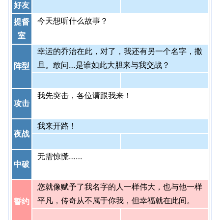
好友
今天想听什么故事？
提督
室
幸运的乔治在此，对了，我还有另一个名字，撒
旦。敢问…是谁如此大胆来与我交战？
阵型
我先突击，各位请跟我来！
攻击
我来开路！
夜战
无需惊慌……
中破
您就像赋予了我名字的人一样伟大，也与他一样
平凡，传奇从不属于你我，但幸福就在此间。
誓约