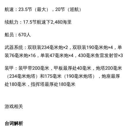
航速：23.5节（最大），20节（巡航）
续航力：17.5节航速下2,480海里
船员：670人
武器系统：双联装234毫米炮×2，双联装190毫米炮×4，单
装76毫米炮×16，单装47毫米炮×4，430毫米鱼雷发射管×3
装甲：装甲带200毫米，甲板最厚处40毫米，炮塔200毫米
（234毫米炮塔）和175毫米（190毫米炮塔），炮座最厚
处180毫米，指挥塔最厚处180毫米
游戏相关
台词解析