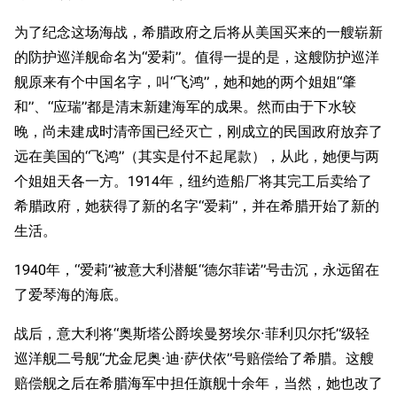
为了纪念这场海战，希腊政府之后将从美国买来的一艘崭新
的防护巡洋舰命名为“爱莉”。值得一提的是，这艘防护巡洋
舰原来有个中国名字，叫“飞鸿”，她和她的两个姐姐“肇
和”、“应瑞”都是清末新建海军的成果。然而由于下水较
晚，尚未建成时清帝国已经灭亡，刚成立的民国政府放弃了
远在美国的“飞鸿”（其实是付不起尾款），从此，她便与两
个姐姐天各一方。1914年，纽约造船厂将其完工后卖给了
希腊政府，她获得了新的名字“爱莉”，并在希腊开始了新的
生活。
1940年，“爱莉”被意大利潜艇“德尔菲诺”号击沉，永远留在
了爱琴海的海底。
战后，意大利将“奥斯塔公爵埃曼努埃尔·菲利贝尔托”级轻
巡洋舰二号舰“尤金尼奥·迪·萨伏依”号赔偿给了希腊。这艘
赔偿舰之后在希腊海军中担任旗舰十余年，当然，她也改了