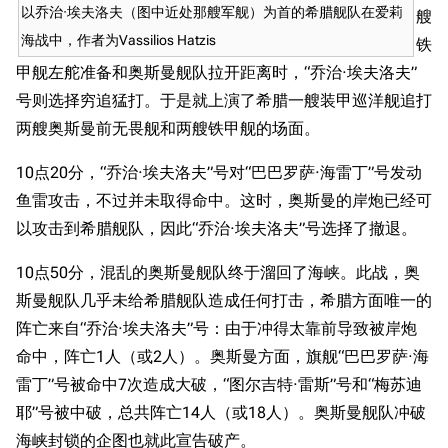
以乔治·埃夫洛夫（图中近处那艘军舰）为首的希腊舰队在爱莉
艘
海战中，作者为Vassilios Hatzis
铁
甲舰左舵准备和奥斯曼舰队拉开距离时，“乔治·埃夫洛夫”
号则选择穷追猛打。于是就上演了希腊一艘装甲巡洋舰追打
两艘奥斯曼前无畏舰和两艘铁甲舰的场面。
10点20分，“乔治·埃夫洛夫”号对“巴巴罗萨·海雷丁”号发动
鱼雷攻击，不过并未取得命中。这时，奥斯曼的岸炮已经可
以攻击到希腊舰队，因此“乔治·埃夫洛夫”号选择了撤退。
10点50分，混乱的奥斯曼舰队终于溜回了海峡。此战，奥
斯曼舰队几乎未给希腊舰队造成任何打击，希腊方面唯一的
阵亡来自“乔治·埃夫洛夫”号：由于冲得太靠前导致被岸炮
命中，阵亡1人（或2人）。奥斯曼方面，旗舰“巴巴罗萨·海
雷丁”号被命中7次造成大破，“图尔吉特·雷斯”号和“梅苏迪
耶”号被中破，总共阵亡14人（或18人）。奥斯曼舰队冲破
海峡封锁的企图也就此宣告破产。