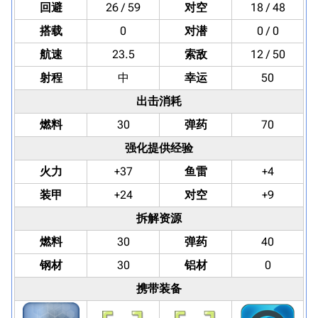
回避
26 / 59
对空
18 / 48
搭载
0
对潜
0 / 0
航速
23.5
索敌
12 / 50
射程
中
幸运
50
出击消耗
燃料
30
弹药
70
强化提供经验
火力
+37
鱼雷
+4
装甲
+24
对空
+9
拆解资源
燃料
30
弹药
40
钢材
30
铝材
0
携带装备