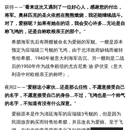
获得——“
看来这次又遇到了一位好心人，感谢您的付出，
将军。奥林匹克的圣火依然在熊熊燃烧，我还能继续战斗。
对了，爱丽呢？如果有她在的话，我会安心许多…无论是自
称飞鸿的，还是自称欧根亲王的那个。
”
希腊海军先后有两艘被命名为爱丽的军舰。一艘是原本
预定为应瑞级三号舰的飞鸿，由于北洋政府缺钱而被转
售给希腊。1940年被意大利海军击沉。另一艘则是二战
后的1950年作为战争赔偿的尤吉尼奥·迪·萨伏亚（意大
利语中对欧根亲王的称呼）。
夜间2——“
爱丽这小家伙…还是那么任性，不愿意接受自己
的名字，不愿意接受自己的身份…不过，飞鸿也是一个帅气
的名字，不知道有没有什么深意。
”
爱丽原本是作为清廷海军的应瑞级3号舰的，但是因为
民国放弃购买而转售给希腊，并且改名为爱丽。至于飞