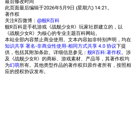
最后修改时间
旧日本八八舰队
此页面最后编辑于2026年5月9日 (星期六) 14:21。
著作权
旧日本军舰一览
关注R百微博：
@舰R百科
近代中国图纸舰
舰R百科是手机游戏《战舰少女R》玩家社群建立的，以
《战舰少女R》为核心的专业主题百科网站。
解放军主战舰艇
本站全部内容禁止商业使用。文本内容如非特别声明，均在
知识共享 署名-非商业性使用-相同方式共享 4.0 协议
下提
友情链接
资料站
供，包括其附加条款。详细信息参见：
舰R百科:著作权
。涉
及《战舰少女R》的商标、游戏素材、产品等，其著作权均
舰少资料库
JSTOR期刊图书馆
为
幻萌
所有。其他类型作品的著作权归原作者所有，按照相
NGA战舰少女R专
Navweaps（镜
应的授权协议发布。
区
像）
萌娘百科战舰少女
Navypedia
苍青幻影wiki（只
Naval
Encyclopedia
读）
NavSource
四叶草剧场BiliWiki
Wings Aviation
战列舰论坛
Secret Projects论
装甲航母网
坛