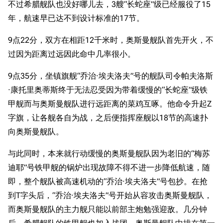
不过希腊舰队也没好哪儿去，3艘“长蛇座”级已经服役了15
年，航速早已达不到设计标准的17节。
9点22分，双方在相距12千米时，奥斯曼舰队首先开火，不
过因为距离过远因此命中几率很小。
9点35分，坐镇旗舰“乔治·埃夫洛夫”号的舰队司令帕夫洛斯
·康托里奥蒂斯终于无法忍受因为带着缓慢的“长蛇座”级铁
甲舰而与奥斯曼舰队进行远距离的菜鸡互啄。他命令升起Z
字旗，让各舰各自为战，之后便指挥座舰以18节的高速扑
向奥斯曼舰队。
与此同时，本来就行动缓慢的奥斯曼舰队因为老旧的“梅苏
迪耶”号铁甲舰的锅炉出现故障不得不进一步降低航速，随
即，整个舰队被高速机动的“乔治·埃夫洛夫”号包抄。在抢
到T字头后，“乔治·埃夫洛夫”号开始从容攻击奥斯曼舰队，
而奥斯曼舰队的主力舰只能以前部主炮勉强迎敌。几分钟