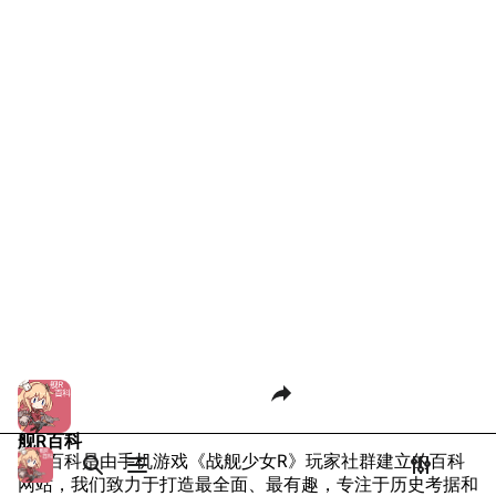
Dreadnoughtproject
Shipbucket像素战
游戏数据
清除缓存
舰
战舰计划1900-
台词
1950
原型简介
美国海军历史手册
链入页面
简要舰史
平贺让数字档案馆
相关更改
希腊海军的荣光：爱莉海战
Hyper War
可打印版
基本数据
Fold3
固定链接
游戏相关
大英帝国战争博物
页面信息
台词解析
未登录
馆
未登录用户的IP地址会在进行任意编辑后公开展示。
同厂舰娘
Naval History
Cargo数据
德国联邦数字档案
参考资料
引用此页
创建账号
馆
目录
分享此页面
更多
查看
associate
JACAR
登录
舰R百科
舰R百科是由手机游戏《战舰少女R》玩家社群建立的百科
打开/关闭搜索
打开/关闭菜单
打开/关
打
网站，我们致力于打造最全面、最有趣，专注于历史考据和