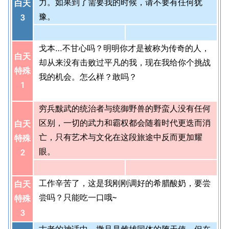
力。如果到了需要我的时候，请不要有任何犹
白天
豫。
3
戈本…不甘心吗？明明你才是被称为传奇的人，
白天
却从来没有击败过平凡的我，现在我给你个挑战
特殊
我的机会。怎么样？敢吗？
1
穷兵黩武的统治者与统御野兽的野蛮人没有任何
区别，一切的武力和霸权都会随着时代更迭而消
白天
亡，只有艺术与文化在这段旅途中反而更加耀
特殊
眼。
2
工作辛苦了，这是我刚刚调好的希腊酸奶，要尝
白天
尝吗？只能吃一口哦~
特殊
3