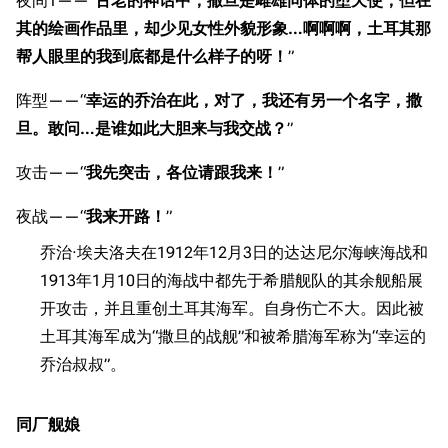
夜间1——“
古老的神话中，撒旦是雌雄同体的堕天使，但在
其的绘画作品里，却少见女性外貌形象…啊啊啊，土耳其那
帮人眼里的我到底都是什么样子的呀！
”
阵型——“
幸运的乔治在此，对了，我还有另一个名字，撒
旦。敢问…是谁如此大胆来与我交战？
”
攻击——“
我先突击，各位请跟我来！
”
夜战——“
我来开路！
”
乔治·埃夫洛夫在1912年12月3日的达达尼尔海峡海战和
1913年1月10日的海战中都先于希腊舰队的其余舰船展
开攻击，并且重创土耳其海军。自身伤亡不大。因此被
土耳其海军成为“撒旦的战舰”和被希腊海军称为“幸运的
乔治叔叔”。
同厂舰娘