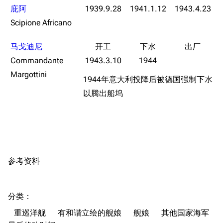
庇阿
1939.9.28
1941.1.12
1943.4.23
收藏室
特殊成就
配音演员
Scipione Africano
宿舍与家具
物品道具
艾拉微博存档
马戈迪尼
餐厅与料理
历次活动关卡图标
Commandante
1943.3.10
1944
浴室
舰娘对话小剧场
Margottini
1944年意大利投降后被德国强制下水
学院与战术
舰船造船厂一览
以腾出船坞
放映厅
舰船归宿一览
战区支队基地
舰名溯源
工程局
舰艇徽章与格言
特别船坞
图纸舰与未成舰
参考资料
蒸汽轮机基础
美海军惯导系统
分类
：​
意大利军舰一览
重巡洋舰
有和谐立绘的舰娘
舰娘
其他国家海军