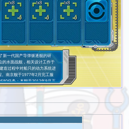
!
x8
!
x8
!
x8
0
0
0
远
了新一代国产导弹驱逐舰的研
是
位的水面战舰，相关设计工作于
厂在建造过程中对船只的动力系统进
南京舰于1977年2月完工服
80任务；本舰于2012年9月正