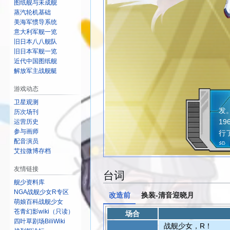
图纸舰与未成舰
蒸汽轮机基础
美海军惯导系统
意大利军舰一览
旧日本八八舰队
旧日本军舰一览
近代中国图纸舰
解放军主战舰艇
游戏动态
1
卫星观测
发
历次场刊
1
运营历史
参与画师
行
配音演员
役
艾拉微博存档
式
友情链接
台词
舰少资料库
NGA战舰少女R专区
改造前
换装-清音迎晓月
萌娘百科战舰少女
苍青幻影wiki（只读）
场合
四叶草剧场BiliWiki
战舰少女，R！