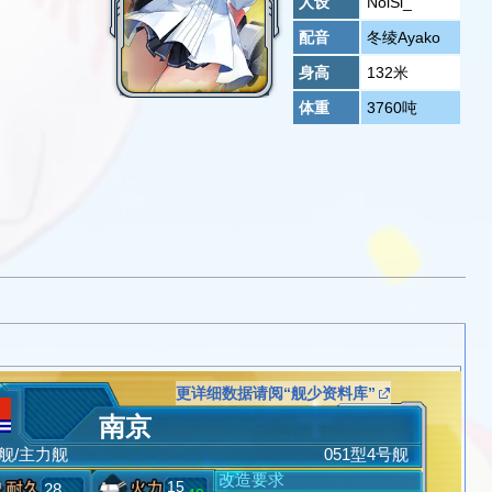
人设
NoiSi_
配音
冬绫Ayako
身高
132米
体重
3760吨
更详细数据请阅“舰少资料库”
南京
舰/主力舰
051型4号舰
改造要求
15
28