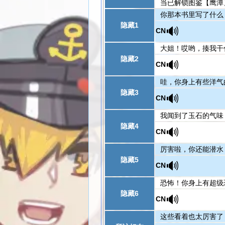
当已解锁图鉴【鹰潭
你那本书里写了什么
隐藏1
🔊
CN
大姐！哎哟，揍我干
隐藏2
🔊
CN
哇，你身上有些洋气
隐藏3
🔊
CN
我闻到了玉石的气味
隐藏4
🔊
CN
厉害啦，你还能潜水
隐藏5
🔊
CN
恐怖！你身上有超级
隐藏6
🔊
CN
这些看着也太厉害了