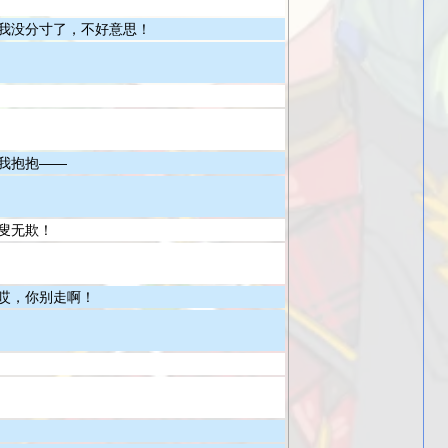
我没分寸了，不好意思！
我抱抱——
叟无欺！
哎，你别走啊！