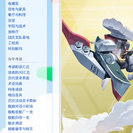
收藏室
宿舍与家具
餐厅与料理
浴室
学院与战术
放映厅
战区支队基地
工程局
特别船坞
杂学考据
考据勘误汇总
游戏BUG汇总
历代登录界面
术语词典
特殊成就
物品道具
历次活动关卡图标
舰娘对话小剧场
舰船造船厂一览
舰船归宿一览
舰名溯源
舰艇徽章与格言