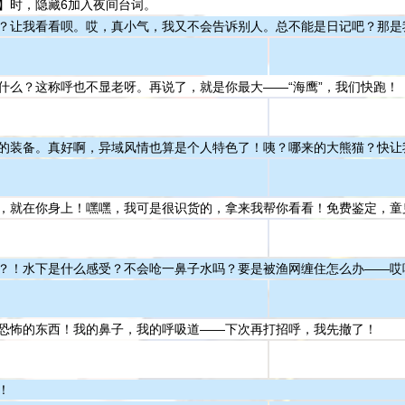
】时，隐藏6加入夜间台词。
？让我看看呗。哎，真小气，我又不会告诉别人。总不能是日记吧？那是
什么？这称呼也不显老呀。再说了，就是你最大——“海鹰”，我们快跑！
的装备。真好啊，异域风情也算是个人特色了！咦？哪来的大熊猫？快让
，就在你身上！嘿嘿，我可是很识货的，拿来我帮你看看！免费鉴定，童
？！水下是什么感受？不会呛一鼻子水吗？要是被渔网缠住怎么办——哎
恐怖的东西！我的鼻子，我的呼吸道——下次再打招呼，我先撤了！
！