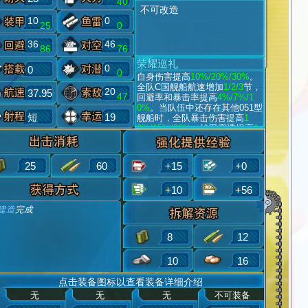
40
不可改造
10
0
25
0
36
46
86
76
荣耀巡礼
0
0
0
自身伤害提高
10%/20%/30%
。
全队C国舰船航速增加
1/2/3
节，
20
37.95
47
回避率和暴击率提高
4%/7%/1
0%
。当队伍中还存在其他051型
短
19
舰船时，全队暴击伤害提高
1
0%/15%/20%
，护甲穿透提高
1
0%/15%/20%
。
25
60
+15
+0
+10
+56
建造
完成
8
12
10
16
点击装备图标以查看装备详细介绍
无
无
无
不可装备