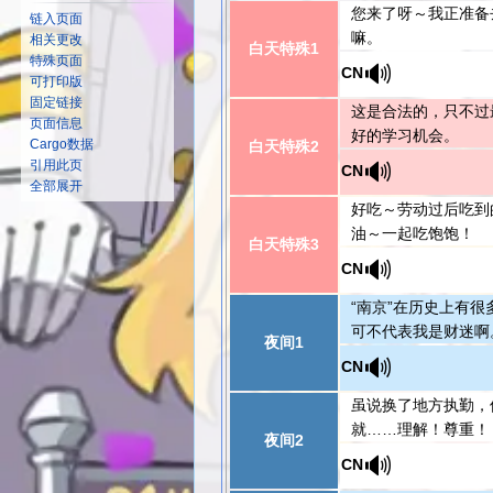
您来了呀～我正准备
链入页面
嘛。
相关更改
白天特殊1
特殊页面
🔊
CN
可打印版
固定链接
这是合法的，只不过
页面信息
好的学习机会。
Cargo数据
白天特殊2
🔊
引用此页
CN
全部展开
好吃～劳动过后吃到
油～一起吃饱饱！
白天特殊3
🔊
CN
“南京”在历史上有
可不代表我是财迷啊
夜间1
🔊
CN
虽说换了地方执勤，
就……理解！尊重！
夜间2
🔊
CN