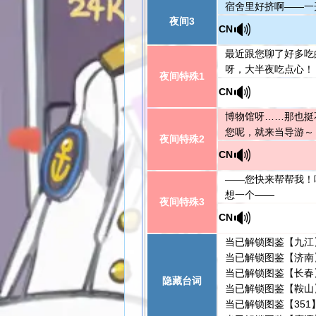
宿舍里好挤啊——一
夜间3
🔊
CN
最近跟您聊了好多吃
呀，大半夜吃点心！
夜间特殊1
🔊
CN
博物馆呀……那也挺
您呢，就来当导游～
夜间特殊2
🔊
CN
——您快来帮帮我！
想一个——
夜间特殊3
🔊
CN
当已解锁图鉴【九江
当已解锁图鉴【济南
当已解锁图鉴【长春
隐藏台词
当已解锁图鉴【鞍山
当已解锁图鉴【35