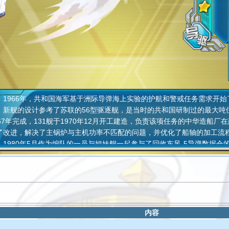
966年，共和国海军基于洲际导弹海上实验的护航和警戒任务需求开始
。新舰的设计参考了苏联的56型驱逐舰，是当时的共和国研制过的最大吨
967年完成，131舰于1970年12月开工建造，负责该项任务的中华造船
了改进，解决了主锅炉与主机功率不匹配的问题，并优化了船轴的加工流程。
，1980年5月作为编队的一员与姐妹舰一起参与了回收东风-5导弹数据仓的5
退役，现作为爱国主义教育基地保存在宁波象山县。
内容