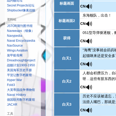
战列舰论坛
标题画面
🔊
Secret Projects论坛
CN
Shipbucket像素战舰
东海舰队，出击！
资料站
标题画面2
🔊
CN
JSTOR期刊图书馆
Navweaps（镜像）
051型导弹驱逐舰
Navypedia
获得
🔊
CN
Naval Encyclopedia
NavSource
“海鹰”没事就会叽
Wings Aviation
起猫咪来还是安全多
装甲航母网
白天1
Dreadnoughtproject
🔊
CN
战舰计划1900-1950
美国海军历史手册
人都会积攒压力，自
平贺让数字档案馆
呀…这些有脏东西的
Hyper War
白天2
Fold3
🔊
CN
大英帝国战争博物馆
Naval History
历史不应该被遗忘，
德国联邦数字档案馆
法捂人嘴巴，那就是
白天3
JACAR
🔊
CN
工具