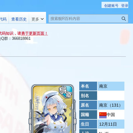
创建账号
登录
搜
代码
查看历史
更多
索
代码知识，请
勇于更新页面！
群：366818861
本名
南京
别名
原名
南京（131）
国籍
中国
生日
12月11日