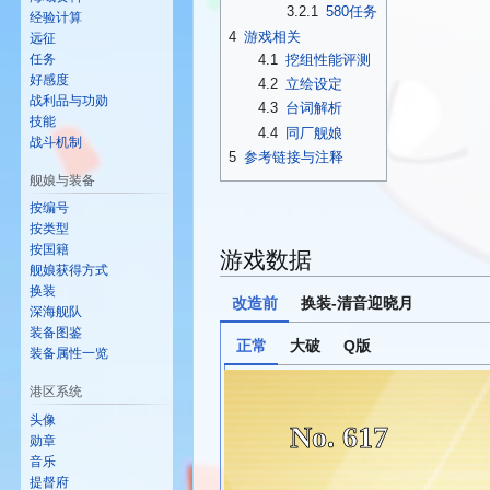
3.2.1
580任务
经验计算
4
游戏相关
远征
4.1
挖组性能评测
任务
好感度
4.2
立绘设定
战利品与功勋
4.3
台词解析
技能
4.4
同厂舰娘
战斗机制
5
参考链接与注释
舰娘与装备
按编号
按类型
按国籍
游戏数据
舰娘获得方式
换装
改造前
换装-清音迎晓月
深海舰队
装备图鉴
正常
大破
Q版
装备属性一览
港区系统
头像
No. 617
勋章
音乐
提督府