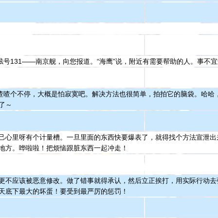
，舷号131——南京舰，向您报道。“海鹰”说，附近有需要帮助的人。事不
叽喳喳个不停，大概是怕寂寞吧。解决方法也很简单，拍拍它的脑袋。哈哈
了～
己心里呀有个计量槽。一旦里面的东西快要爆表了，就得找个方法宣泄出
地方。哗啦啦！把烦恼跟脏东西一起冲走！
更不应该被恶意修改。做了错事就得承认，然后立正挨打，用实际行动去
天底下最大的坏蛋！要受到最严厉的惩罚！