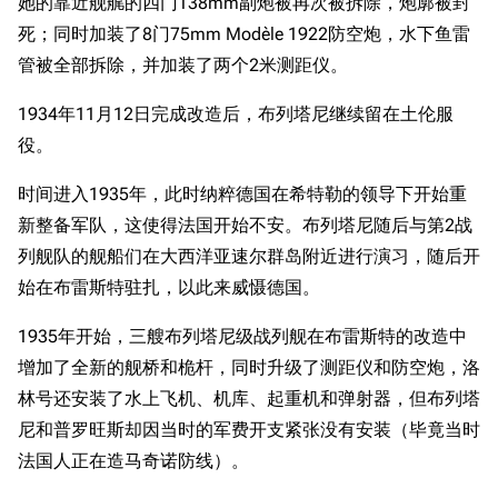
她的靠近舰艉的四门138mm副炮被再次被拆除，炮廓被封
死；同时加装了8门75mm Modèle 1922防空炮，水下鱼雷
管被全部拆除，并加装了两个2米测距仪。
1934年11月12日完成改造后，布列塔尼继续留在土伦服
役。
时间进入1935年，此时纳粹德国在希特勒的领导下开始重
新整备军队，这使得法国开始不安。布列塔尼随后与第2战
列舰队的舰船们在大西洋亚速尔群岛附近进行演习，随后开
始在布雷斯特驻扎，以此来威慑德国。
1935年开始，三艘布列塔尼级战列舰在布雷斯特的改造中
增加了全新的舰桥和桅杆，同时升级了测距仪和防空炮，洛
林号还安装了水上飞机、机库、起重机和弹射器，但布列塔
尼和普罗旺斯却因当时的军费开支紧张没有安装（毕竟当时
法国人正在造马奇诺防线）。