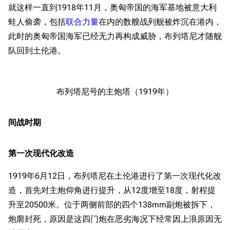
就这样一直到1918年11月，奥匈帝国的海军基地被意大利
蛙人偷袭，包括
联合力量
在内的数艘战列舰被炸沉在港内，
此时的奥匈帝国海军已经无力再构成威胁，布列塔尼才随舰
队回到土伦港。
布列塔尼号的主炮塔（1919年）
间战时期
第一次现代化改造
1919年6月12日，布列塔尼在土伦港进行了第一次现代化改
造，首先对主炮仰角进行提升，从12度增至18度，射程提
升至20500米。位于两侧前部的四个138mm副炮被拆下，
炮廓封死，原因是这四门炮在恶劣海况下经常因上浪原因无