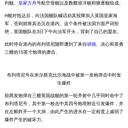
列舰、
皇家方舟
号航空母舰以及数艘巡洋舰和驱逐舰组成。
H舰对抵达后，向法国舰队喊话劝其投降加入英国皇家海
军，否则就将其击沉在港内。这个条件被法国方面严词拒
绝，英国舰队在3日下午向法军开火，背刺了自己的盟友。
此时停在港内的布列塔尼随即遭到了来自
胡德
、决心和英勇
三艘的15英寸炮弹的袭击。
11.9万
1696
6687
舰R百科
布列塔尼号在米尔斯克比尔海战中被第一发炮弹击中时发
生爆炸
导航
游戏系统
舰娘与装备
前两发炮弹在三艘英国战舰的第一轮齐射中几乎同时命中了
首页
新手入门
按编号
布列塔尼号，其中第一枚击中其四号炮塔附近引发爆炸，并
推荐角色与游戏技
最近更改
按类型
巧
在左舷炸开一个大洞，由此产生的进水在一定程度上减弱了
留言讨论页
按国籍
海域资料
爆炸产生的破坏力。
新文件
舰娘获得方式