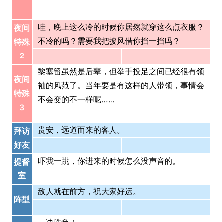
哇，晚上这么冷的时候你居然就穿这么点衣服？
夜间
不冷的吗？需要我把披风借你挡一挡吗？
特殊
2
黎塞留虽然是后辈，但举手投足之间已经很有领
夜间
袖的风范了。当年要是有这样的人带领，事情会
特殊
不会变的不一样呢……
3
贵安，远道而来的客人。
拜访
好友
吓我一跳，你进来的时候怎么没声音的。
提督
室
敌人就在前方，祝大家好运。
阵型