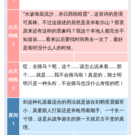
1
“水渗海底流沙，赤日西枕暗霞”，这首诗的意境
可真棒。不过这描述的居然是圣米歇尔山？那里
白天
原来还有这样的景象吗？我这个本地人都完全不
特殊
知道诶……看来以后要找时间再去一次了，最好
2
是相对没什么人的时候。
哎，去骑马？呃，这个……该怎么说来着……那
白天
个……就是……我不会骑马啦！真是的，骑士明
特殊
明只是一种头衔，不会骑马也没什么奇怪的吧！
3
剑这种礼器最适合的用法就是放在剑鞘里震慑宵
小，真要跟人打架还是斧枪用着顺手。一寸长一
夜间
寸强，这是从战争诞生的第一天就亘古不变的真
1
理。