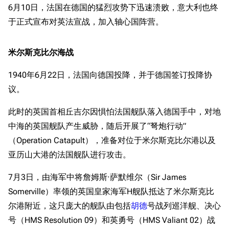
6月10日，法国在德国的猛烈攻势下迅速溃败，意大利也终
于正式宣布对英法宣战，加入轴心国阵营。
米尔斯克比尔海战
1940年6月22日，法国向德国投降，并于德国签订投降协
议。
此时的英国首相丘吉尔因惧怕法国舰队落入德国手中，对地
中海的英国舰队产生威胁，随后开展了“弩炮行动”
（Operation Catapult），准备对位于米尔斯克比尔港以及
亚历山大港的法国舰队进行攻击。
7月3日，由海军中将詹姆斯·萨默维尔（Sir James
Somerville）率领的英国皇家海军H舰队抵达了米尔斯克比
尔港附近，这只庞大的舰队由包括
胡德
号战列巡洋舰、决心
号（HMS Resolution 09）和英勇号（HMS Valiant 02）战