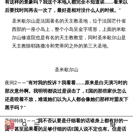
有这样的景象吗？我这个本地人都完全不知道诶……看来以
Dreadnoughtproject
Shipbucket像素战
第一次现代化改造
清除缓存
后要找时间再去一次了，最好是相对没什么人的时候。
”
舰
战舰计划1900-
第二次现代化改造
1950
圣米歇尔山是法国著名的天主教圣地，位于法国芒什省
第三次现代化改造
美国海军历史手册
西部的一座小岛上，整个小岛呈金字塔形，上面的米歇
链入页面
二战时期
尔山修道院也是有名的天主教教堂，同时圣米歇尔山是
平贺让数字档案馆
相关更改
前期
天主教除耶路撒冷和梵蒂冈之外的第三大圣地。
Hyper War
可打印版
米尔斯克比尔海战
Fold3
固定链接
游戏相关
大英帝国战争博物
圣米歇尔山
页面信息
台词解析
未登录
馆
未登录用户的IP地址会在进行任意编辑后公开展示。
夜间2——“
有对我的投诉？我看看……原来是白天演习时的
同厂舰娘
Naval History
Cargo数据
那次意外啊。我明明都说过是误击了，E国的那些家伙怎么
德国联邦数字档案
参考链接与注释
引用此页
创建账号
馆
还是咬着不放，难道她们以为人人都会像她们那样对盟友下
目录
分享此页面
更多
查看
associate
JACAR
黑手吗？
”
登录
夜间特殊1——“
我不否认要是仔细看的话谁身上都有好的一
打开/关闭搜索
打开/关闭菜单
打开/关
打
面，甚至如果看的足够仔细的话E国人说不定也有。但是话