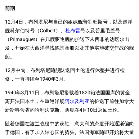
前期
12月4日，布列塔尼与自己的姐妹舰普罗旺斯号，以及巡洋
舰科尔伯特号（Colbert）、
杜布雷
号以及普里毛盖号
（Primauguet）在几艘驱逐舰的护送下从西非的达喀尔出
发，开始在大西洋寻找德国商船以及其他实施破交作战的舰
船。
12月中旬，布列塔尼随舰队返回土伦进行休整并进行检
修，一直持续至1940年3月。
1940年3月11日，布列塔尼搭载着1820箱法国国库的黄金
离开法国本土，在重巡洋舰
阿尔及利亚
的护送下前往加拿大
新斯科舍省的哈利法克斯。两舰在4月10日返回土伦。
随着德国在波兰战役中的获胜，意大利的态度开始逐渐偏向
于德国，有了加入轴心国的势头。法国海军随即开始将大量