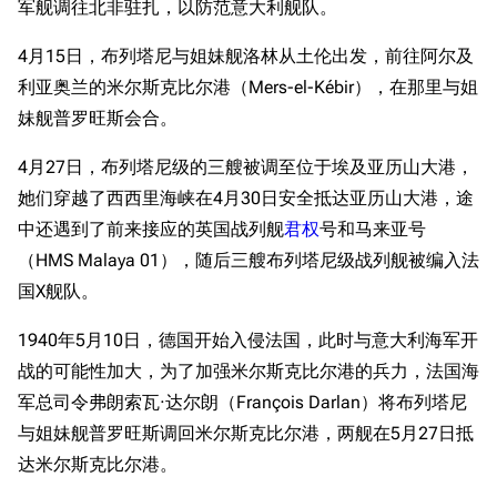
军舰调往北非驻扎，以防范意大利舰队。
4月15日，布列塔尼与姐妹舰洛林从土伦出发，前往阿尔及
利亚奥兰的米尔斯克比尔港（Mers-el-Kébir），在那里与姐
妹舰普罗旺斯会合。
4月27日，布列塔尼级的三艘被调至位于埃及亚历山大港，
她们穿越了西西里海峡在4月30日安全抵达亚历山大港，途
中还遇到了前来接应的英国战列舰
君权
号和马来亚号
（HMS Malaya 01），随后三艘布列塔尼级战列舰被编入法
国X舰队。
1940年5月10日，德国开始入侵法国，此时与意大利海军开
战的可能性加大，为了加强米尔斯克比尔港的兵力，法国海
军总司令弗朗索瓦·达尔朗（François Darlan）将布列塔尼
与姐妹舰普罗旺斯调回米尔斯克比尔港，两舰在5月27日抵
达米尔斯克比尔港。