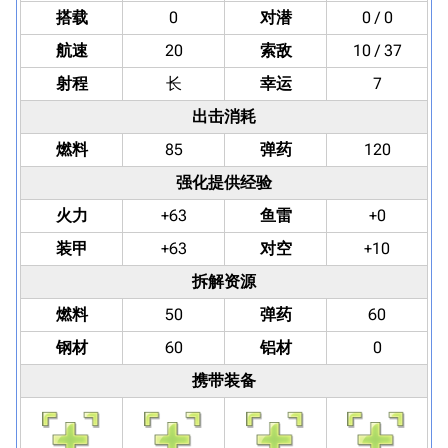
搭载
0
对潜
0 / 0
航速
20
索敌
10 / 37
射程
长
幸运
7
出击消耗
燃料
85
弹药
120
强化提供经验
火力
+63
鱼雷
+0
装甲
+63
对空
+10
拆解资源
燃料
50
弹药
60
钢材
60
铝材
0
携带装备