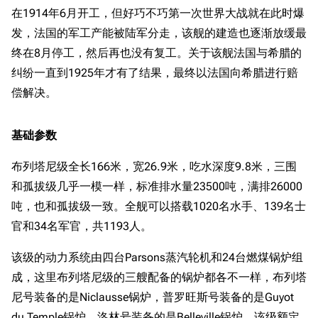
在1914年6月开工，但好巧不巧第一次世界大战就在此时爆
发，法国的军工产能被陆军分走，该舰的建造也逐渐放缓最
终在8月停工，然后再也没有复工。关于该舰法国与希腊的
纠纷一直到1925年才有了结果，最终以法国向希腊进行赔
偿解决。
基础参数
布列塔尼级全长166米，宽26.9米，吃水深度9.8米，三围
和孤拔级几乎一模一样，标准排水量23500吨，满排26000
吨，也和孤拔级一致。全舰可以搭载1020名水手、139名士
官和34名军官，共1193人。
该级的动力系统由四台Parsons蒸汽轮机和24台燃煤锅炉组
成，这里布列塔尼级的三艘配备的锅炉都各不一样，布列塔
尼号装备的是Niclausse锅炉，普罗旺斯号装备的是Guyot
du Temple锅炉，洛林号装备的是Belleville锅炉。该级额定