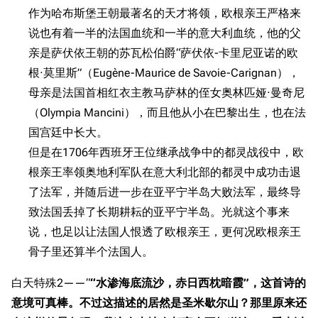
旧日本八八舰队
作为哈布斯堡王朝最著名的天才将领，欧根亲王严格来
说也有着一半的法国血统和一半的意大利血统，他的父
旧日本军舰一览
亲是萨伏依王朝的苏瓦松伯爵“萨伏依-卡里尼亚诺的欧
近代中国图纸舰
根·莫里斯”（Eugène-Maurice de Savoie-Carignan），
解放军主战舰艇
母亲是法国首相红衣主教马萨林的侄女奥林匹娅·曼奇尼
（Olympia Mancini），而且他从小在巴黎出生，也在法
友情链接
资料站
游戏数据
国宫廷中长大。
舰少资料库
JSTOR期刊图书馆
但是在1706年西班牙王位继承战争中的都灵战役中，欧
台词
NGA战舰少女R专
Navweaps（镜
根亲王率领奥地利军队在意大利北部的都灵中成功击退
原型简介
区
像）
了法军，并随后进一步在亚平宁半岛大败法军，最终导
舰船设计
萌娘百科战舰少女
Navypedia
致法国丢掉了长期耕耘的亚平宁半岛。光就这个事来
设计背景
苍青幻影wiki（只
Naval
说，也足以让法国人恨透了欧根亲王，更何况欧根亲王
Encyclopedia
读）
基础参数
骨子里还算半个法国人。
NavSource
四叶草剧场BiliWiki
服役历史
Wings Aviation
战列舰论坛
白天特殊2——“
“水渗海底流沙，赤日西枕暗霞”，这首诗的
一战时期
Secret Projects论
意境可真棒。不过这描述的居然是圣米歇尔山？那里原来还
装甲航母网
间战时期
坛