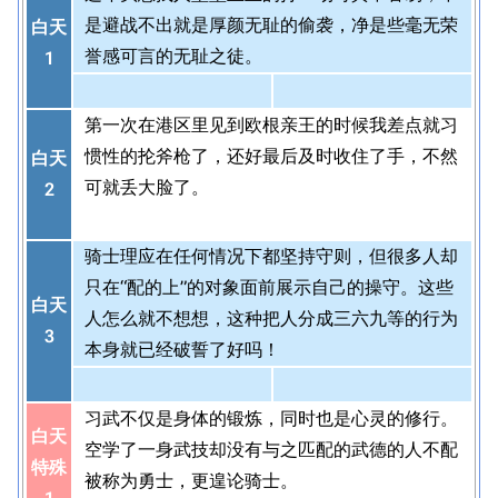
是避战不出就是厚颜无耻的偷袭，净是些毫无荣
白天
誉感可言的无耻之徒。
1
第一次在港区里见到欧根亲王的时候我差点就习
惯性的抡斧枪了，还好最后及时收住了手，不然
白天
可就丢大脸了。
2
骑士理应在任何情况下都坚持守则，但很多人却
只在“配的上”的对象面前展示自己的操守。这些
白天
人怎么就不想想，这种把人分成三六九等的行为
3
本身就已经破誓了好吗！
习武不仅是身体的锻炼，同时也是心灵的修行。
白天
空学了一身武技却没有与之匹配的武德的人不配
特殊
被称为勇士，更遑论骑士。