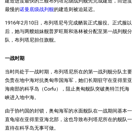
建造进度最快的三艘布列塔尼级战列舰先完成建造，而进度
最慢的
诺曼底级战列舰
的建造则被迫延迟。
1916年2月10日，布列塔尼号完成舾装正式服役。正式服以
后，她与两艘姐妹舰普罗旺斯和洛林被分配至第一战列舰分
队，布列塔尼担任旗舰。
一战时期
当时尚处于一战时期，布列塔尼所在的第一战列舰分队主要
负责在地中海对抗奥匈帝国海军，她们长期驻守在亚得里亚
海南部的科孚岛（Corfu），阻止奥匈舰队突破奥特兰托海
峡进入地中海。
由于协约国的封锁，奥匈海军的水面舰队在一战期间基本一
直龟缩在亚得里亚海北部，这也导致布列塔尼所在的舰队一
直待在科孚岛无事可做。