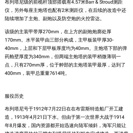
布列塔尼级的前桅杆顶部搭载有4.57米Barr & Stroud测距
仪，另外每座主炮塔也配有2米测距仪，在后续的改造中还
陆续增加了主炮、副炮以及防空炮的火控雷达。
该级的主装甲带厚270mm，在上方的副炮炮廓处厚
170mm。水平装甲由三部分构成，主甲板装甲厚30-
40mm，上层和下层甲板厚度均为40mm。主炮塔下部的弹
药舱壁厚度为340mm，但两端主炮塔的装甲稍微薄弱一
点，只有270mm厚，位于舯部的主炮塔装甲最厚，达到了
400mm，装甲总重量7614吨。
服役历史
布列塔尼号于1912年7月22日在在布雷斯特造船厂开工建
造，1913年4月21日下水。但由于第一次世界大战于1914
年8月爆发，国内资源都开始迅速向陆军倾斜，海军只能让