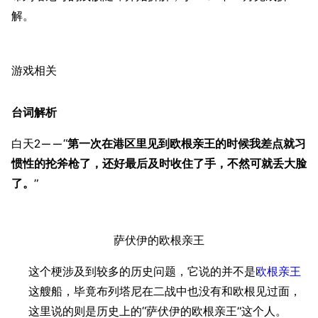
解。
收藏室
特殊成就
配音演员
宿舍与家具
物品道具
艾拉微博存档
游戏相关
餐厅与料理
历次活动关卡图标
浴室
舰娘对话小剧场
台词解析
学院与战术
舰船造船厂一览
白天2——“
第一次在港区里见到欧根亲王的时候我差点就习
放映厅
舰船归宿一览
惯性的抡斧枪了，还好最后及时收住了手，不然可就丢大脸
战区支队基地
舰名溯源
了。
”
工程局
舰艇徽章与格言
特别船坞
图纸舰与未成舰
萨伏伊的欧根亲王
蒸汽轮机基础
这个梗涉及到较多的历史问题，它说的并不是
欧根亲王
美海军惯导系统
这艘船，毕竟布列塔尼在二战中也没有和欧根见过面，
意大利军舰一览
这里说的则是历史上的“萨伏伊的欧根亲王”这个人。