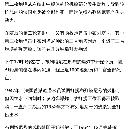
经验计算
第二枚炮弹从左舷击中舰体的轮机舱部分发生爆炸，导致轮
新页面
换装
远征
机舱内的法国水兵被全部炸死，同时使得布列塔尼完全失去
帮助
深海舰队
动力。
任务
资助百科
装备图鉴
好感度
在随后的第二轮齐射中，又有两枚炮弹击中布列塔尼，其中
编辑规范
装备属性一览
第三枚炮弹击中布列塔尼舯部的三号炮塔附近，引爆了三号
战利品与功勋
炮塔的弹药舱，随即在几分钟后引发殉爆。
随便逛逛
技能
特殊页面
下午17时9分左右，布列塔尼在剧烈的爆炸中开始下沉，随
战斗机制
即船身倾覆在港内沉没，舰上近1000名船员和军官全部死
上传文件
亡。
港区系统
杂学考据
游戏动态
1942年，法国曾派遣潜水员试图打捞布列塔尼号的残骸，
头像
考据勘误汇总
卫星观测
但因在水下切割时引发炮弹爆炸，故打捞工作不得不被取
勋章
游戏BUG汇总
历次场刊
消，一直到二战后的1952年才将布列塔尼号的残骸完全打
捞出水。
音乐
历代登录界面
运营历史
提督府
术语词典
参与画师
布列塔尼号的残骸随即开始拆解，于1954年12月完成拆