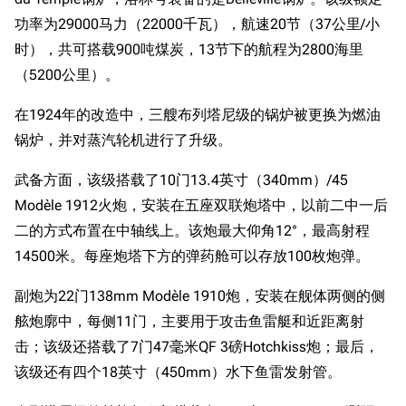
功率为29000马力（22000千瓦），航速20节（37公里/小
时），共可搭载900吨煤炭，13节下的航程为2800海里
（5200公里）。
在1924年的改造中，三艘布列塔尼级的锅炉被更换为燃油
锅炉，并对蒸汽轮机进行了升级。
武备方面，该级搭载了10门13.4英寸（340mm）/45
Modèle 1912火炮，安装在五座双联炮塔中，以前二中一后
二的方式布置在中轴线上。该炮最大仰角12°，最高射程
14500米。每座炮塔下方的弹药舱可以存放100枚炮弹。
副炮为22门138mm Modèle 1910炮，安装在舰体两侧的侧
舷炮廓中，每侧11门，主要用于攻击鱼雷艇和近距离射
击；该级还搭载了7门47毫米QF 3磅Hotchkiss炮；最后，
该级还有四个18英寸（450mm）水下鱼雷发射管。