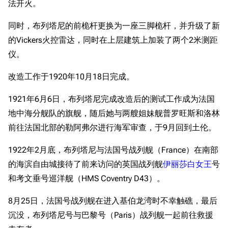
法开火。
同时，布列塔尼的前桅杆更换为一座三脚桅杆，并升级了新
的Vickers火控雷达，同时在上层建筑上加装了两个2米测距
仪。
改造工作于1920年10月18日完成。
1921年6月6日，布列塔尼完成改造后的测试工作成为法国
地中海分舰队的旗舰，随后她与两艘姐妹舰普罗旺斯和洛林
前往法国北部的勒阿弗尔进行海军审查，于9月回到土伦。
1922年2月底，布列塔尼与法国号战列舰（France）在南部
的海滨自由城接待了前来访问的英国战列舰
伊丽莎白女王
号
和考文垂号巡洋舰（HMS Coventry D43）。
8月25日，法国号战列舰在进入基伯龙湾时不幸触礁，最后
沉没，布列塔尼号与巴黎号（Paris）战列舰一起前往救援