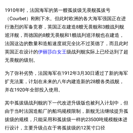
1910年时，法国海军的第一艘孤拔级无畏舰孤拔号
（Courbet）刚刚下水。但此时欧洲的各大海军强国正在进
行激烈的军备竞赛，英国正在建造8艘无畏舰和3艘战列舰
巡洋舰，而德国的8艘无畏舰和1艘战列巡洋舰也在建造，
法国这边的数量和造船速度就完全比不过英德了，而且此时
英国正在设计的
伊丽莎白女王
级战列舰实际上已经达到了超
无畏舰的级别。
为了弥补劣势，法国海军在1912年3月30日通过了新的海军
扩充法案，计划在未来的八年内建造新的28艘各类战舰，
并在1920年全部投入使用。
其中孤拔级战列舰的下一代改进升级版也被列入计划中，但
由于当时法国造船厂的船坞规模限制，新舰无法继续提升孤
拔级的规模，只能采用和孤拔级一样的23500吨规模舰体进
行设计，主要升级点在于将孤拔级的12英寸口径