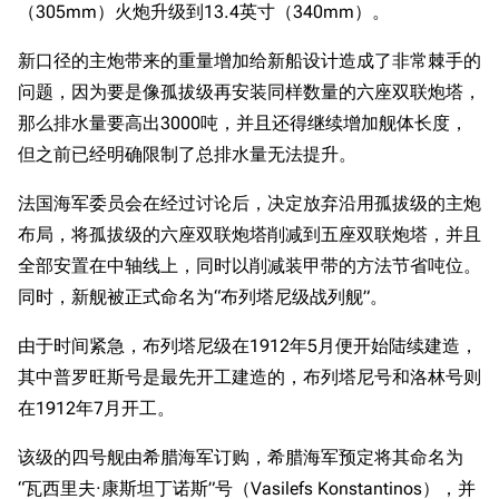
（305mm）火炮升级到13.4英寸（340mm）。
新口径的主炮带来的重量增加给新船设计造成了非常棘手的
问题，因为要是像孤拔级再安装同样数量的六座双联炮塔，
那么排水量要高出3000吨，并且还得继续增加舰体长度，
但之前已经明确限制了总排水量无法提升。
法国海军委员会在经过讨论后，决定放弃沿用孤拔级的主炮
布局，将孤拔级的六座双联炮塔削减到五座双联炮塔，并且
全部安置在中轴线上，同时以削减装甲带的方法节省吨位。
同时，新舰被正式命名为“布列塔尼级战列舰”。
由于时间紧急，布列塔尼级在1912年5月便开始陆续建造，
其中普罗旺斯号是最先开工建造的，布列塔尼号和洛林号则
在1912年7月开工。
该级的四号舰由希腊海军订购，希腊海军预定将其命名为
“瓦西里夫·康斯坦丁诺斯”号（Vasilefs Konstantinos），并