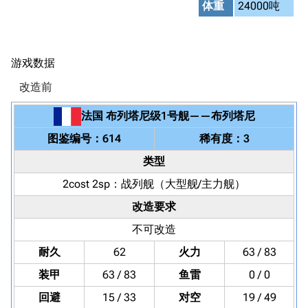
体重
24000吨
游戏数据
改造前
法国
布列塔尼级1号舰
——
布列塔尼
图鉴编号：614
稀有度：3
类型
2cost 2sp：
战列舰
（大型舰/主力舰）
改造要求
不可改造
耐久
62
火力
63 / 83
装甲
63 / 83
鱼雷
0 / 0
回避
15 / 33
对空
19 / 49