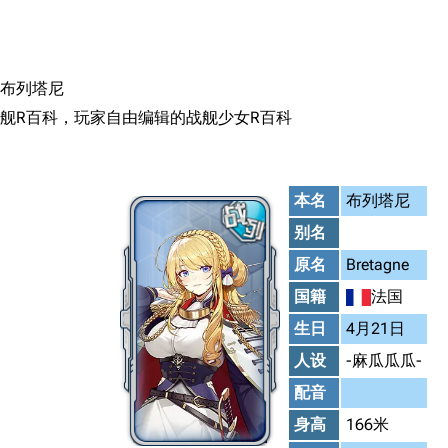
搜索
布列塔尼
舰R百科，玩家自由编辑的战舰少女R百科
本名
布列塔尼
别名
原名
Bretagne
国籍
法国
生日
4月21日
人设
-麻瓜瓜瓜-
配音
身高
166米