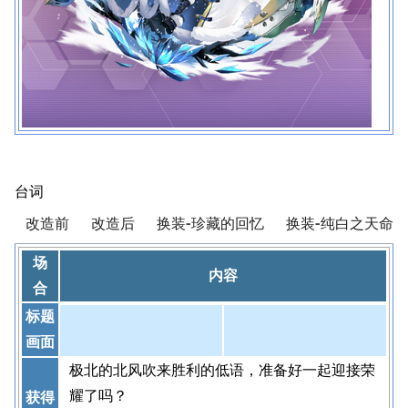
台词
改造前
改造后
换装-珍藏的回忆
换装-纯白之天命
场
内容
合
标题
画面
极北的北风吹来胜利的低语，准备好一起迎接荣
耀了吗？
获得