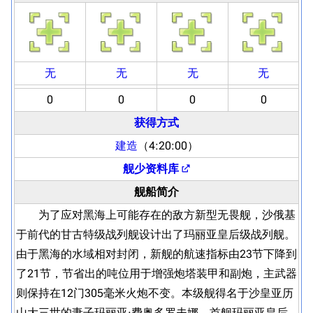
无
无
无
无
0
0
0
0
获得方式
建造
（4:20:00）
舰少资料库
舰船简介
为了应对黑海上可能存在的敌方新型无畏舰，沙俄基
于前代的甘古特级战列舰设计出了玛丽亚皇后级战列舰。
由于黑海的水域相对封闭，新舰的航速指标由23节下降到
了21节，节省出的吨位用于增强炮塔装甲和副炮，主武器
则保持在12门305毫米火炮不变。本级舰得名于沙皇亚历
山大三世的妻子玛丽亚·费奥多罗夫娜，首舰玛丽亚皇后