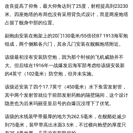
改良提高了仰角，最大仰角达到了25度，射程提高到23230
米。四座炮塔的布局也没有采用背负式设计，而是两座炮塔
占据了舰身中部的位置。
副炮由安装在炮架上的20门130毫米/55倍径B7 1913海军炮
组成，两个侧舷各六门，其余几门安装在舰艉炮塔附近。
该级最初没有安装防空炮，因为那个时候的飞机威胁并不
大。但后续在1916年一战爆发后海军部考虑给该级安装新
的4英寸（102毫米）防空炮，但并未实施。
该级还安装了四个17.7英寸（450毫米）水下鱼雷发射管，
其中两个发射管就位于前部发射药舱的隔壁隔间，这个设计
隐患也为后来玛丽亚皇后号的自爆沉没埋下了伏笔。
该级的水线装甲带最厚的地方为262.5毫米，在舰艏处减少
到75毫米，装甲带高出水面3.5米，不过横向舱壁的厚度只