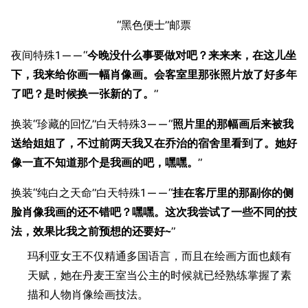
收藏室
特殊成就
配音演员
“黑色便士”邮票
宿舍与家具
物品道具
艾拉微博存档
夜间特殊1——“
今晚没什么事要做对吧？来来来，在这儿坐
餐厅与料理
历次活动关卡图标
下，我来给你画一幅肖像画。会客室里那张照片放了好多年
浴室
舰娘对话小剧场
了吧？是时候换一张新的了。
”
学院与战术
舰船造船厂一览
换装“珍藏的回忆”白天特殊3——“
照片里的那幅画后来被我
放映厅
舰船归宿一览
送给姐姐了，不过前两天我又在乔治的宿舍里看到了。她好
像一直不知道那个是我画的吧，嘿嘿。
”
战区支队基地
舰名溯源
工程局
舰艇徽章与格言
换装“纯白之天命”白天特殊1——“
挂在客厅里的那副你的侧
脸肖像我画的还不错吧？嘿嘿。这次我尝试了一些不同的技
特别船坞
图纸舰与未成舰
法，效果比我之前预想的还要好~
”
蒸汽轮机基础
玛利亚女王不仅精通多国语言，而且在绘画方面也颇有
美海军惯导系统
天赋，她在丹麦王室当公主的时候就已经熟练掌握了素
意大利军舰一览
描和人物肖像绘画技法。