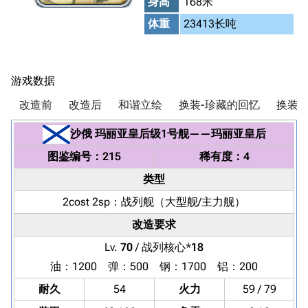
身高
168米
体重
23413长吨
游戏数据
改造前
改造后
和谐立绘
换装-珍藏的回忆
换装-
沙俄
玛丽亚皇后级1号舰
——
玛丽亚皇后
图鉴编号：215
稀有度：4
类型
2cost 2sp：
战列舰
（大型舰/主力舰）
改造要求
Lv.
70
/ 战列核心*
18
油：1200 弹：500 钢：1700 铝：200
耐久
54
火力
59 / 79