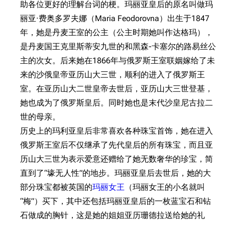
助各位更好的理解台词的梗。玛丽亚皇后的原名叫做玛
丽亚·费奥多罗夫娜（Maria Feodorovna）出生于1847
年，她是丹麦王室的公主（公主时期她叫作达格玛），
是丹麦国王克里斯蒂安九世的和黑森-卡塞尔的路易丝公
主的次女。后来她在1866年与俄罗斯王室联姻嫁给了未
来的沙俄皇帝亚历山大三世，顺利的进入了俄罗斯王
室。在亚历山大二世皇帝去世后，亚历山大三世登基，
她也成为了俄罗斯皇后。同时她也是末代沙皇尼古拉二
世的母亲。
历史上的玛利亚皇后非常喜欢各种珠宝首饰，她在进入
俄罗斯王室后不仅继承了先代皇后的所有珠宝，而且亚
历山大三世为表示爱意还赠给了她无数奢华的珍宝，简
直到了“壕无人性”的地步。玛丽亚皇后去世后，她的大
部分珠宝都被英国的
玛丽女王
（玛丽女王的小名就叫
“梅”）买下，其中还包括玛丽亚皇后的一枚蓝宝石和钻
石做成的胸针，这是她的姐姐亚历珊德拉送给她的礼