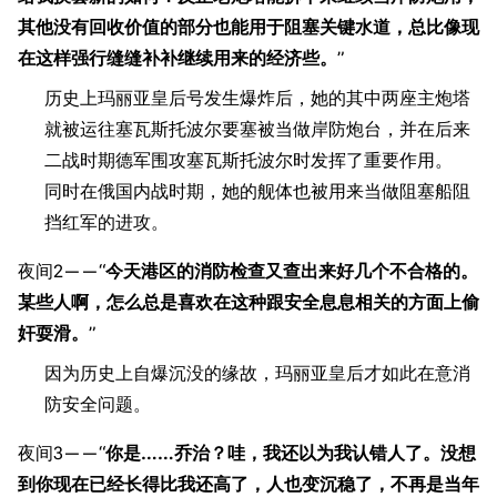
其他没有回收价值的部分也能用于阻塞关键水道，总比像现
在这样强行缝缝补补继续用来的经济些。
”
历史上玛丽亚皇后号发生爆炸后，她的其中两座主炮塔
就被运往塞瓦斯托波尔要塞被当做岸防炮台，并在后来
二战时期德军围攻塞瓦斯托波尔时发挥了重要作用。
同时在俄国内战时期，她的舰体也被用来当做阻塞船阻
挡红军的进攻。
11.9万
1696
6690
舰R百科
夜间2——“
今天港区的消防检查又查出来好几个不合格的。
某些人啊，怎么总是喜欢在这种跟安全息息相关的方面上偷
导航
游戏系统
舰娘与装备
奸耍滑。
”
首页
新手入门
按编号
因为历史上自爆沉没的缘故，玛丽亚皇后才如此在意消
推荐角色与游戏技
防安全问题。
最近更改
按类型
巧
留言讨论页
按国籍
夜间3——“
你是……乔治？哇，我还以为我认错人了。没想
海域资料
到你现在已经长得比我还高了，人也变沉稳了，不再是当年
新文件
舰娘获得方式