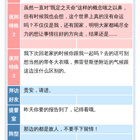
虽然一直对“既定之天命”这样的概念嗤之以鼻，
但有时候我也会想，这个世界上真的没有命运
夜间
吗？不仅仅是我，还有国家，明明大家都竭尽全
特殊
力的想让事情往好的方向走，结果还是……
2
我下次回老家的时候你跟我一起吗？去的话可别
夜间
想当然的带冬大衣哦，弗雷登斯堡附近的气候跟
特殊
这边没什么区别的。
3
贵安，请进。
拜访
好友
昨天你要的报告到了，记得看哦。
提督
室
那边的都是敌人，不要手下留情！
阵型