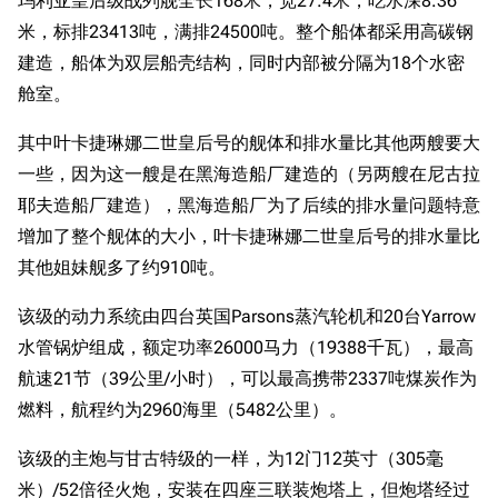
玛利亚皇后级战列舰全长168米，宽27.4米，吃水深8.36
米，标排23413吨，满排24500吨。整个船体都采用高碳钢
建造，船体为双层船壳结构，同时内部被分隔为18个水密
舱室。
其中叶卡捷琳娜二世皇后号的舰体和排水量比其他两艘要大
一些，因为这一艘是在黑海造船厂建造的（另两艘在尼古拉
耶夫造船厂建造），黑海造船厂为了后续的排水量问题特意
增加了整个舰体的大小，叶卡捷琳娜二世皇后号的排水量比
其他姐妹舰多了约910吨。
该级的动力系统由四台英国Parsons蒸汽轮机和20台Yarrow
水管锅炉组成，额定功率26000马力（19388千瓦），最高
航速21节（39公里/小时），可以最高携带2337吨煤炭作为
燃料，航程约为2960海里（5482公里）。
该级的主炮与甘古特级的一样，为12门12英寸（305毫
米）/52倍径火炮，安装在四座三联装炮塔上，但炮塔经过