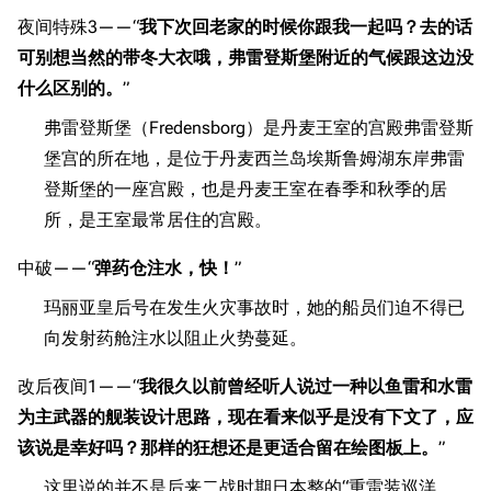
旧日本八八舰队
夜间特殊3——“
我下次回老家的时候你跟我一起吗？去的话
旧日本军舰一览
可别想当然的带冬大衣哦，弗雷登斯堡附近的气候跟这边没
什么区别的。
”
近代中国图纸舰
弗雷登斯堡（Fredensborg）是丹麦王室的宫殿弗雷登斯
解放军主战舰艇
堡宫的所在地，是位于丹麦西兰岛埃斯鲁姆湖东岸弗雷
友情链接
资料站
登斯堡的一座宫殿，也是丹麦王室在春季和秋季的居
所，是王室最常居住的宫殿。
舰少资料库
JSTOR期刊图书馆
NGA战舰少女R专
Navweaps（镜
中破——“
弹药仓注水，快！
”
区
像）
玛丽亚皇后号在发生火灾事故时，她的船员们迫不得已
萌娘百科战舰少女
Navypedia
向发射药舱注水以阻止火势蔓延。
苍青幻影wiki（只
Naval
Encyclopedia
读）
改后夜间1——“
我很久以前曾经听人说过一种以鱼雷和水雷
NavSource
四叶草剧场BiliWiki
为主武器的舰装设计思路，现在看来似乎是没有下文了，应
Wings Aviation
战列舰论坛
游戏数据
该说是幸好吗？那样的狂想还是更适合留在绘图板上。
”
Secret Projects论
装甲航母网
台词
这里说的并不是后来二战时期日本整的“重雷装巡洋
坛