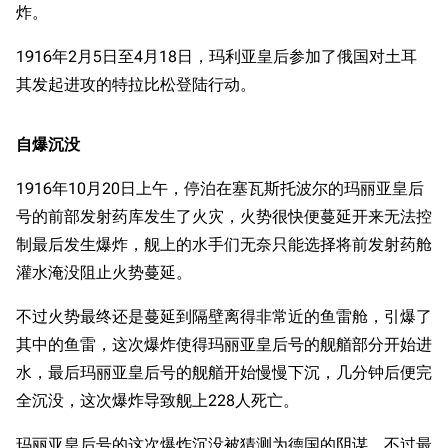
炸。
1916年2月5日至4月18日，玛利亚皇后参加了俄国对土耳
其发起进攻的特拉比松登陆行动。
自爆沉没
1916年10月20日上午，停泊在塞瓦斯托波尔的玛丽亚皇后
号的前部发射药库发生了火灾，火势很快便蔓延开来无法控
制最后发生爆炸，舰上的水手们无奈只能选择将前发射药舱
灌水淹没阻止火势蔓延。
不过火势最终还是蔓延到隔壁离得非常近的鱼雷舱，引爆了
其中的鱼雷，这次爆炸使得玛丽亚皇后号的舰艏部分开始进
水，最后玛丽亚皇后号的舰艏开始慢慢下沉，几分钟后便完
全沉没，这次爆炸导致舰上228人死亡。
玛丽亚皇后号的这次爆炸沉没被猜测为德国的阴谋，不过最