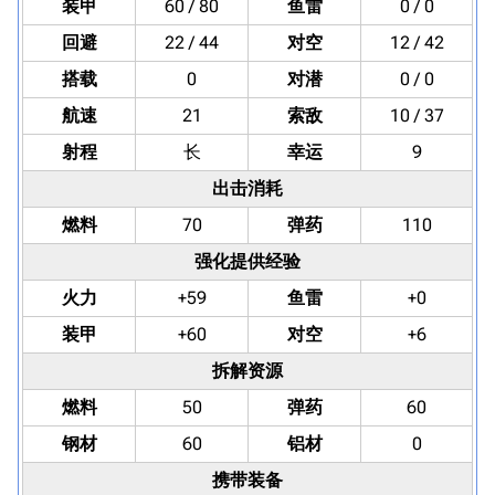
装甲
60 / 80
鱼雷
0 / 0
回避
22 / 44
对空
12 / 42
搭载
0
对潜
0 / 0
航速
21
索敌
10 / 37
射程
长
幸运
9
出击消耗
燃料
70
弹药
110
强化提供经验
火力
+59
鱼雷
+0
装甲
+60
对空
+6
拆解资源
燃料
50
弹药
60
钢材
60
铝材
0
携带装备