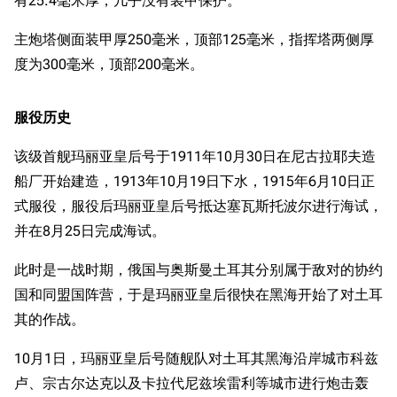
有25.4毫米厚，几乎没有装甲保护。
主炮塔侧面装甲厚250毫米，顶部125毫米，指挥塔两侧厚
度为300毫米，顶部200毫米。
服役历史
该级首舰玛丽亚皇后号于1911年10月30日在尼古拉耶夫造
船厂开始建造，1913年10月19日下水，1915年6月10日正
式服役，服役后玛丽亚皇后号抵达塞瓦斯托波尔进行海试，
并在8月25日完成海试。
此时是一战时期，俄国与奥斯曼土耳其分别属于敌对的协约
国和同盟国阵营，于是玛丽亚皇后很快在黑海开始了对土耳
其的作战。
10月1日，玛丽亚皇后号随舰队对土耳其黑海沿岸城市科兹
卢、宗古尔达克以及卡拉代尼兹埃雷利等城市进行炮击轰