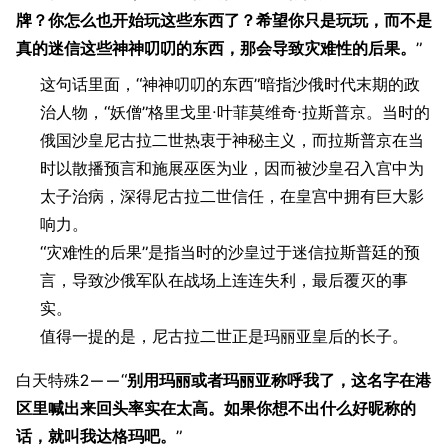
牌？你怎么也开始玩这些东西了？希望你只是玩玩，而不是
真的迷信这些神神叨叨的东西，那会导致灾难性的后果。
”
这句话里面，“神神叨叨的东西”暗指沙俄时代末期的政
治人物，“妖僧”格里戈里·叶菲莫维奇·拉斯普京。当时的
俄国沙皇尼古拉二世热衷于神秘主义，而拉斯普京在当
时以散播预言和施展巫医为业，因而被沙皇召入宫中为
太子治病，深得尼古拉二世信任，在皇宫中拥有巨大影
响力。
“灾难性的后果”是指当时的沙皇过于迷信拉斯普廷的预
言，导致沙俄军队在战场上连连失利，最后覆灭的事
实。
值得一提的是，尼古拉二世正是玛丽亚皇后的长子。
白天特殊2——“
别用玛丽或者玛丽亚称呼我了，这名字在港
区里喊出来回头率实在太高。如果你想不出什么好昵称的
话，就叫我达格玛吧。
”