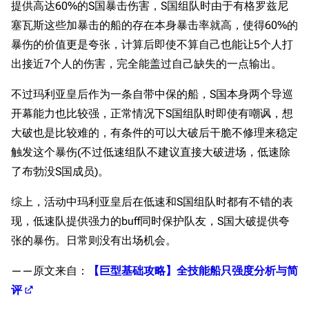
提供高达60%的S国暴击伤害，S国组队时由于有格罗兹尼
塞瓦斯这些加暴击的船的存在本身暴击率就高，使得60%的
暴伤的价值更是夸张，计算后即使不算自己也能让5个人打
出接近7个人的伤害，完全能盖过自己缺失的一点输出。
不过玛利亚皇后作为一条自带中保的船，S国本身两个导巡
开幕能力也比较强，正常情况下S国组队时即使有嘲讽，想
大破也是比较难的，有条件的可以大破后干脆不修理来稳定
触发这个暴伤(不过低速组队不建议直接大破进场，低速除
了布勃没S国成员)。
综上，活动中玛利亚皇后在低速和S国组队时都有不错的表
现，低速队提供强力的buff同时保护队友，S国大破提供夸
张的暴伤。日常则没有出场机会。
——原文来自：
【巨型基础攻略】全技能船只强度分析与简
评