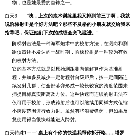
物，也是她最爱的首饰之一。
白天3——“
咦，上次的炮术训练里我又排到前三了啊，我就
说阶梯射击是个好方法吧？那些不及格的小朋友就交给我来
指导吧，保证她们下次的成绩会突飞猛进。
”
阶梯射击法是一种海军炮术中的校射方法，在测向和测
距仪器还不发达的一战时期，阶梯校射是一种较为有效
的校射方法。
它的基本方法就是以原始测距测向值解算作为基准射
程，并加多及减少一定射程射向级距后，按一定间隔连
续发射几群，使全部落弹形成一较长较宽的跨度范围来
捕捉目标真实距离及方位。这种快速而连续的射击法不
仅可用于校射，形成跨射后也可以继续用同样方式但缩
小跨度范围进行效力射。虽然有些浪费弹药，但如果反
复使用得当很快就能进入跨射。
白天特殊1——“
桌上有个你的快递我帮你拆开咯……塔罗