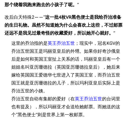
经验计算
那个绕着我跑来跑去的小孩子了呢。
”
新页面
换装
远征
改后白天特殊2——“
这一批4枚VR黑色便士是我给乔治准备
帮助
深海舰队
任务
的生日礼物。虽然不知道她为什么会喜欢上这些，不过邮票
资助百科
装备图鉴
好感度
还远不是我见过最奇怪的收藏爱好，所以她开心就好。
”
编辑规范
装备属性一览
战利品与功勋
这里的乔治指的是
英王乔治五世
；现实中，冠名KGV的
随便逛逛
乔治五世国王是玛丽亚皇后的外甥。如果你好奇沙俄皇
技能
后是如何和英国王室扯上关系的话，玛丽亚皇后有一个
特殊页面
战斗机制
姐姐名叫亚历珊德拉（英国亚历珊德拉皇后），她后来
上传文件
嫁给英国国王爱德华七世进入了英国王室，而乔治五世
国王就是亚历珊德拉的儿子，所以玛利亚皇后实际上是
港区系统
杂学考据
游戏动态
乔治五世的小姨。
头像
考据勘误汇总
卫星观测
乔治五世自幼有集邮的爱好（在
英王乔治五世
的台词里
勋章
游戏BUG汇总
历次场刊
也有提及），所以玛丽亚才会送给她邮票。而她送的这
音乐
历代登录界面
运营历史
个“黑色便士”则是世界上第一枚邮票。
提督府
术语词典
参与画师