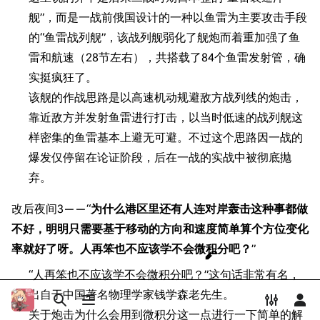
Dreadnoughtproject
Shipbucket像素战
原型简介
舰”，而是一战前俄国设计的一种以鱼雷为主要攻击手段
清除缓存
舰
战舰计划1900-
的“鱼雷战列舰”，该战列舰弱化了舰炮而着重加强了鱼
舰船设计
1950
雷和航速（28节左右），共搭载了84个鱼雷发射管，确
设计过程
美国海军历史手册
链入页面
实挺疯狂了。
基础参数
平贺让数字档案馆
该舰的作战思路是以高速机动规避敌方战列线的炮击，
相关更改
服役历史
靠近敌方并发射鱼雷进行打击，以当时低速的战列舰这
Hyper War
可打印版
自爆沉没
样密集的鱼雷基本上避无可避。不过这个思路因一战的
Fold3
固定链接
游戏相关
爆发仅停留在论证阶段，后在一战的实战中被彻底抛
大英帝国战争博物
页面信息
挖组性能评测
未登录
弃。
馆
未登录用户的IP地址会在进行任意编辑后公开展示。
台词解析
Naval History
Cargo数据
改后夜间3——“
为什么港区里还有人连对岸轰击这种事都做
德国联邦数字档案
同厂舰娘
引用此页
不好，明明只需要基于移动的方向和速度简单算个方位变化
创建账号
馆
目录
分享此页面
更多
率就好了呀。人再笨也不应该学不会微积分吧？
”
查看
associate
JACAR
登录
“人再笨也不应该学不会微积分吧？”这句话非常有名，
出自于中国著名物理学家钱学森老先生。
打开/关闭搜索
打开/关闭菜单
打开/关
打
关于炮击为什么会用到微积分这一点进行一下简单的解