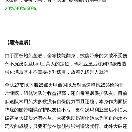
大破时，免疫伤害，且全队S国舰船暴击伤害提高
20%/40%/60%
。
【黑海皇后】
由于面板炮船垫底，全靠技能翻身，技能带来的大破不受伤
永不沉没以及buff工具人的定位，玛利亚皇后练到70级改造
强化满后基本不需要提升练度，放着先练别人就行。
全队27节以下船25点火甲命闪以及对高速增伤25%给的非
常慷慨，组低速队时收益很高，还自带嘲讽保护队友。目前
低速队常用船大多数没有自保能力而且还脆，本身作为面板
垫底的船带嘲讽保护队友也不亏，更何况玛利亚皇后不怕大
破甚至大破后还有收益。大破免疫伤害让她成为真正的永不
沉没的战舰，只要不放在旗舰被强制遣返就行。此外大破还