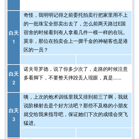
奇怪，我明明记得之前委托拍卖行把家里用不上
的一批珠宝全部卖出去了，怎么前两天路过E国
宿舍的时候看到有人拿着几件一模一样的在玩。
白天
莫非，那位在拍卖会上一掷千金的神秘客也是港
1
区的一员？
诺夫哥罗德，说了你多少次了，走路的时候注意
白天
多看脚下，不要整天摔跤丢人现眼，真是……
2
咦，上次的炮术训练里我又排到前三了啊，我就
说阶梯射击是个好方法吧？那些不及格的小朋友
白天
就交给我来指导吧，保证她们下次的成绩会突飞
3
猛进。