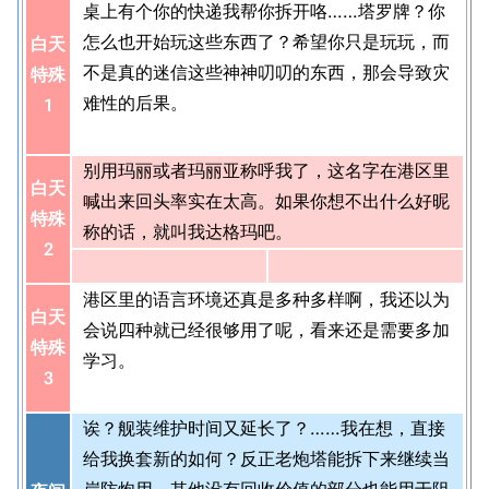
桌上有个你的快递我帮你拆开咯……塔罗牌？你
怎么也开始玩这些东西了？希望你只是玩玩，而
白天
不是真的迷信这些神神叨叨的东西，那会导致灾
特殊
难性的后果。
1
别用玛丽或者玛丽亚称呼我了，这名字在港区里
白天
喊出来回头率实在太高。如果你想不出什么好昵
特殊
称的话，就叫我达格玛吧。
2
港区里的语言环境还真是多种多样啊，我还以为
白天
会说四种就已经很够用了呢，看来还是需要多加
特殊
学习。
3
诶？舰装维护时间又延长了？……我在想，直接
给我换套新的如何？反正老炮塔能拆下来继续当