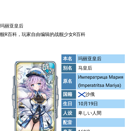
搜索
玛丽亚皇后
舰R百科，玩家自由编辑的战舰少女R百科
本名
玛丽亚皇后
别名
马皇后
Императрица Мария
原名
(Imperatritsa Mariya)
国籍
沙俄
生日
10月19日
人设
卑しい人間
配音