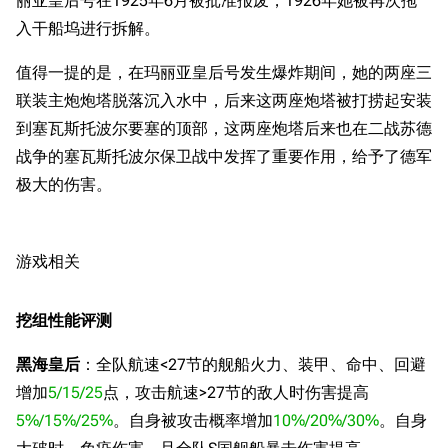
丽亚皇后号在1925年6月被批准报废，1926年她被再次拖
入干船坞进行拆解。
值得一提的是，在玛丽亚皇后号发生爆炸期间，她的两座三
联装主炮炮塔脱落沉入水中，后来这两座炮塔被打捞起安装
到塞瓦斯托波尔要塞的顶部，这两座炮塔后来也在二战苏德
战争的塞瓦斯托波尔保卫战中发挥了重要作用，给予了德军
极大的伤害。
游戏相关
挖组性能评测
黑海皇后
：全队航速<27节的舰船火力、装甲、命中、回避
增加
5/15/25
点，攻击航速>27节的敌人时伤害提高
5%/15%/25%
。自身被攻击概率增加
10%/20%/30%
。自身