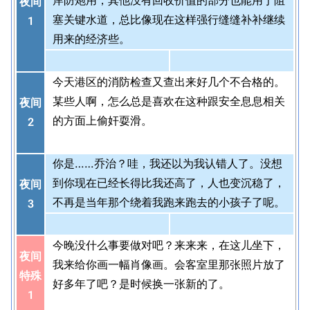
岸防炮用，其他没有回收价值的部分也能用于阻
夜间
塞关键水道，总比像现在这样强行缝缝补补继续
1
用来的经济些。
今天港区的消防检查又查出来好几个不合格的。
某些人啊，怎么总是喜欢在这种跟安全息息相关
夜间
的方面上偷奸耍滑。
2
你是……乔治？哇，我还以为我认错人了。没想
到你现在已经长得比我还高了，人也变沉稳了，
夜间
不再是当年那个绕着我跑来跑去的小孩子了呢。
3
今晚没什么事要做对吧？来来来，在这儿坐下，
夜间
我来给你画一幅肖像画。会客室里那张照片放了
特殊
好多年了吧？是时候换一张新的了。
1