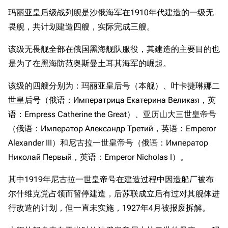
玛丽亚皇后级战列舰是沙俄海军在1910年代建造的一级无
畏舰，共计划建造四艘，实际完成三艘。
该级无畏舰全部在俄国黑海舰队服役，其建造的主要目的也
是为了在黑海防范奥斯曼土耳其海军的崛起。
该级的四艘分别为：玛丽亚皇后号（本舰）、叶卡捷琳娜二
世皇后号（俄语：Императрица Екатерина Великая，英
语：Empress Catherine the Great）、亚历山大三世皇帝号
（俄语：Император Александр Третий，英语：Emperor
Alexander III）和尼古拉一世皇帝号（俄语：Император
Николай Первый，英语：Emperor Nicholas I）。
其中1919年尼古拉一世皇帝号在建造过程中因造船厂被布
尔什维克党占领而暂停建造，后苏联成立后有过对其舰体进
行改造的计划，但一直未实施，1927年4月被报废拆解。