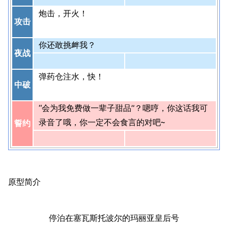
炮击，开火！
攻击
你还敢挑衅我？
夜战
弹药仓注水，快！
中破
“会为我免费做一辈子甜品”？嗯哼，你这话我可
录音了哦，你一定不会食言的对吧~
誓约
原型简介
停泊在塞瓦斯托波尔的玛丽亚皇后号