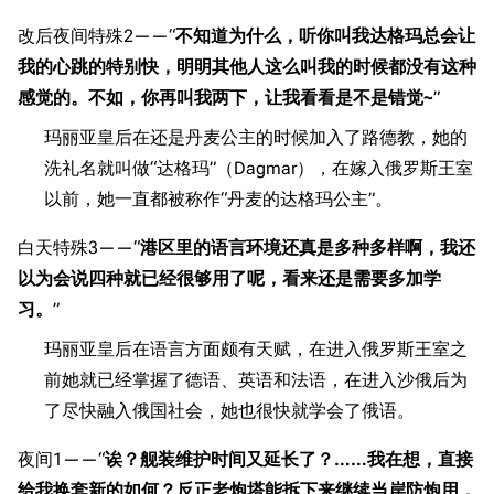
改后夜间特殊2——“
不知道为什么，听你叫我达格玛总会让
我的心跳的特别快，明明其他人这么叫我的时候都没有这种
感觉的。不如，你再叫我两下，让我看看是不是错觉~
”
玛丽亚皇后在还是丹麦公主的时候加入了路德教，她的
洗礼名就叫做“达格玛”（Dagmar），在嫁入俄罗斯王室
以前，她一直都被称作“丹麦的达格玛公主”。
白天特殊3——“
港区里的语言环境还真是多种多样啊，我还
以为会说四种就已经很够用了呢，看来还是需要多加学
习。
”
玛丽亚皇后在语言方面颇有天赋，在进入俄罗斯王室之
前她就已经掌握了德语、英语和法语，在进入沙俄后为
了尽快融入俄国社会，她也很快就学会了俄语。
夜间1——“
诶？舰装维护时间又延长了？……我在想，直接
给我换套新的如何？反正老炮塔能拆下来继续当岸防炮用，