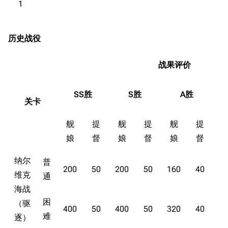
1
历史战役
战果评价
SS胜
S胜
A胜
关卡
11.9万
1696
6687
舰
提
舰
提
舰
提
舰R百科
娘
督
娘
督
娘
督
导航
游戏系统
舰娘与装备
纳尔
普
200
50
200
50
160
40
首页
新手入门
按编号
维克
通
推荐角色与游戏技
最近更改
按类型
海战
巧
困
（驱
留言讨论页
按国籍
400
50
400
50
320
40
海域资料
难
逐）
新文件
舰娘获得方式