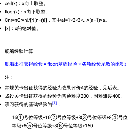
c
e
i
l
(
x
)
：
x
向上取整。
f
o
o
r
(
x
)
：
x
向下取整。
C
n
r
=
n
C
r
=
n
!
/
[
r
!
(
n
−
r
)
!
]
，其中
a
!
=
1
×
2
×
3
×
…
×
(
a
−
1
)
×
a
。
|
x
|
：
x
的绝对值。
舰船经验计算
舰船出征获得经验 = floor(基础经验 × 各项经验系数的乘积)
注：
常规关卡出征获得的经验为战果评价A的经验，见后表。
战役关卡出征获得的经验为普通难度200，困难难度400。
[
1
]
演习获得的基础经验为
：
1
6
①号位等级
+
1
6
②号位等级
+
8
③号位等级
+
8
④号位
等级
+
8
⑤号位等级
+
8
⑥号位等级
+
1
6
0