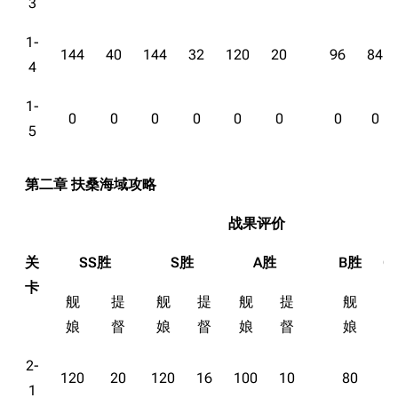
3
1-
144
40
144
32
120
20
96
84
4
1-
0
0
0
0
0
0
0
0
5
第二章 扶桑海域攻略
战果评价
关
SS胜
S胜
A胜
B胜
C
卡
舰
提
舰
提
舰
提
舰
娘
督
娘
督
娘
督
娘
2-
120
20
120
16
100
10
80
7
1