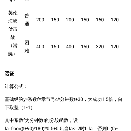
收藏室
特殊成就
配音演员
英伦
普
宿舍与家具
物品道具
艾拉微博存档
200
150
200
150
160
120
海峡
通
伏击
餐厅与料理
历次活动关卡图标
战
浴室
舰娘对话小剧场
困
（潜
400
150
400
150
320
120
学院与战术
舰船造船厂一览
难
艇）
放映厅
舰船归宿一览
战区支队基地
舰名溯源
远征
工程局
舰艇徽章与格言
计算公式：
特别船坞
图纸舰与未成舰
基础经验y=系数f*章节号c*分钟数t+30，大成功1.5倍，向
蒸汽轮机基础
下取整（1-1）
美海军惯导系统
其中系数f为分钟数t的分段函数，设
意大利军舰一览
fa=floor((t+90)/180)*0.5+0.5,当fa<=2时f=fa，否则f=(fa-