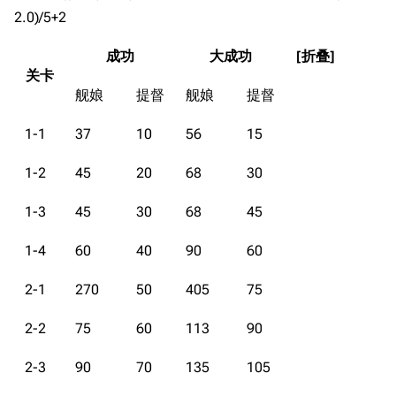
旧日本八八舰队
2.0)/5+2
旧日本军舰一览
成功
大成功
近代中国图纸舰
关卡
舰娘
提督
舰娘
提督
解放军主战舰艇
1-1
37
10
56
15
友情链接
资料站
1-2
45
20
68
30
舰少资料库
JSTOR期刊图书馆
NGA战舰少女R专
Navweaps（镜
1-3
45
30
68
45
区
像）
萌娘百科战舰少女
1-4
60
40
90
60
Navypedia
苍青幻影wiki（只
Naval
2-1
270
50
405
75
Encyclopedia
读）
NavSource
四叶草剧场BiliWiki
2-2
75
60
113
90
Wings Aviation
战列舰论坛
舰船经验计算
2-3
90
70
135
105
Secret Projects论
装甲航母网
练船教练舰搭配速查表
坛