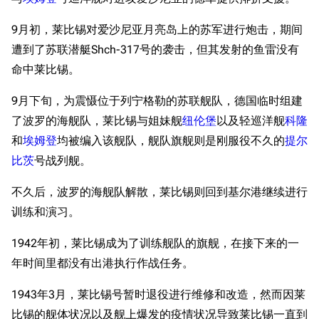
9月初，莱比锡对爱沙尼亚月亮岛上的苏军进行炮击，期间
遭到了苏联潜艇Shch-317号的袭击，但其发射的鱼雷没有
命中莱比锡。
9月下旬，为震慑位于列宁格勒的苏联舰队，德国临时组建
了波罗的海舰队，莱比锡与姐妹舰
纽伦堡
以及轻巡洋舰
科隆
和
埃姆登
均被编入该舰队，舰队旗舰则是刚服役不久的
提尔
比茨
号战列舰。
不久后，波罗的海舰队解散，莱比锡则回到基尔港继续进行
训练和演习。
1942年初，莱比锡成为了训练舰队的旗舰，在接下来的一
年时间里都没有出港执行作战任务。
1943年3月，莱比锡号暂时退役进行维修和改造，然而因莱
比锡的舰体状况以及舰上爆发的疫情状况导致莱比锡一直到