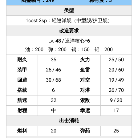
图鉴编号：249
稀有度：3
类型
1cost 2sp：
轻巡洋舰
（中型舰/护卫舰）
改造要求
Lv.
48
/ 巡洋核心*
6
油：200 弹：200 钢：150 铝：200
耐久
35
火力
25 / 50
装甲
26 / 46
鱼雷
20 / 60
回避
30 / 68
对空
19 / 49
搭载
6
对潜
26 / 70
航速
32
索敌
9 / 20
射程
中
幸运
17
出击消耗
燃料
20
弹药
25