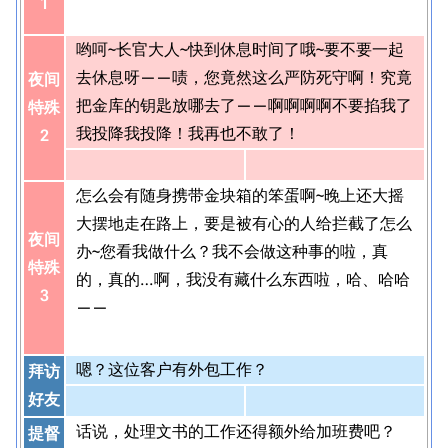
1
哟呵~长官大人~快到休息时间了哦~要不要一起
去休息呀——啧，您竟然这么严防死守啊！究竟
夜间
把金库的钥匙放哪去了——啊啊啊啊不要掐我了
特殊
我投降我投降！我再也不敢了！
2
怎么会有随身携带金块箱的笨蛋啊~晚上还大摇
大摆地走在路上，要是被有心的人给拦截了怎么
夜间
办~您看我做什么？我不会做这种事的啦，真
特殊
的，真的…啊，我没有藏什么东西啦，哈、哈哈
3
——
嗯？这位客户有外包工作？
拜访
好友
话说，处理文书的工作还得额外给加班费吧？
提督