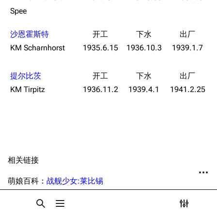
Dreadnoughtproject
Shipbucket像素战
Spee
服役历史
清除缓存
舰
战舰计划1900-
战前时期
1950
沙恩霍斯特
二战初期
美国海军历史手册
KM Scharnhorst
1935.6.15
1936.10.3
1939.1.7
链入页面
1941-1946年
平贺让数字档案馆
相关更改
游戏相关
提尔比茨
Hyper War
可打印版
挖组性能评测
KM Tirpitz
1936.11.2
1939.4.1
1941.2.25
Fold3
固定链接
设定
大英帝国战争博物
页面信息
台词解析
未登录
馆
未登录用户的IP地址会在进行任意编辑后公开展示。
同厂舰娘
Naval History
Cargo数据
德国联邦数字档案
相关链接
引用此页
创建账号
相关链接
馆
目录
分享此页面
更多
查看
associate
JACAR
登录
萌娘百科：
战舰少女:莱比锡
打开/关闭搜索
打开/关闭菜单
打开/关
打