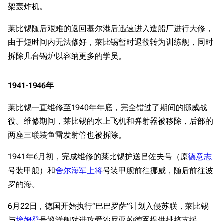
架轰炸机。
莱比锡随后艰难的返回基尔港后迅速进入造船厂进行大修，
由于短时间内无法修好，莱比锡暂时退役转为训练舰，同时
拆除几台锅炉以容纳更多的学员。
1941-1946年
莱比锡一直维修至1940年年底，完全错过了期间的挪威战
役。维修期间，莱比锡的水上飞机和弹射器被移除，后部的
两座三联装鱼雷发射管也被拆除。
1941年6月初，完成维修的莱比锡护送吕佐夫号（原
德意志
号装甲舰）和
舍尔海军上将
号装甲舰前往挪威，随后前往波
罗的海。
6月22日，德国开始执行“巴巴罗萨”计划入侵苏联，莱比锡
与
埃姆登
号巡洋舰对进攻爱沙尼亚的德军提供排挤支援。