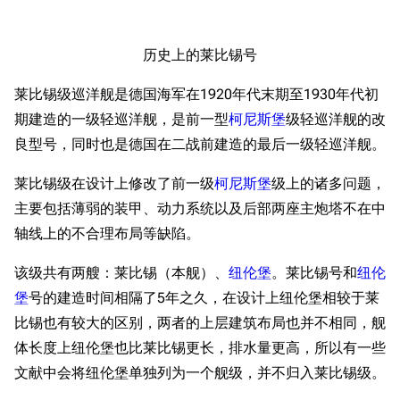
历史上的莱比锡号
莱比锡级巡洋舰是德国海军在1920年代末期至1930年代初
期建造的一级轻巡洋舰，是前一型
柯尼斯堡
级轻巡洋舰的改
良型号，同时也是德国在二战前建造的最后一级轻巡洋舰。
莱比锡级在设计上修改了前一级
柯尼斯堡
级上的诸多问题，
主要包括薄弱的装甲、动力系统以及后部两座主炮塔不在中
轴线上的不合理布局等缺陷。
该级共有两艘：莱比锡（本舰）、
纽伦堡
。莱比锡号和
纽伦
堡
号的建造时间相隔了5年之久，在设计上纽伦堡相较于莱
比锡也有较大的区别，两者的上层建筑布局也并不相同，舰
体长度上纽伦堡也比莱比锡更长，排水量更高，所以有一些
文献中会将纽伦堡单独列为一个舰级，并不归入莱比锡级。