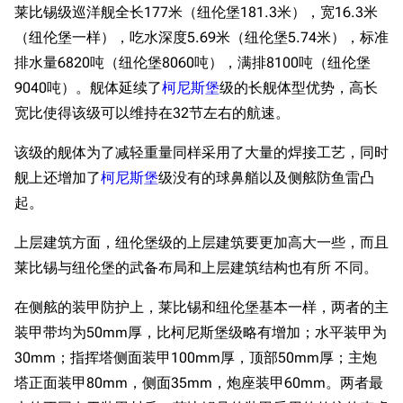
莱比锡级巡洋舰全长177米（纽伦堡181.3米），宽16.3米
（纽伦堡一样），吃水深度5.69米（纽伦堡5.74米），标准
排水量6820吨（纽伦堡8060吨），满排8100吨（纽伦堡
9040吨）。舰体延续了
柯尼斯堡
级的长舰体型优势，高长
宽比使得该级可以维持在32节左右的航速。
该级的舰体为了减轻重量同样采用了大量的焊接工艺，同时
舰上还增加了
柯尼斯堡
级没有的球鼻艏以及侧舷防鱼雷凸
起。
上层建筑方面，纽伦堡级的上层建筑要更加高大一些，而且
莱比锡与纽伦堡的武备布局和上层建筑结构也有所 不同。
在侧舷的装甲防护上，莱比锡和纽伦堡基本一样，两者的主
装甲带均为50mm厚，比柯尼斯堡级略有增加；水平装甲为
30mm；指挥塔侧面装甲100mm厚，顶部50mm厚；主炮
塔正面装甲80mm，侧面35mm，炮座装甲60mm。两者最