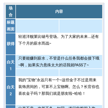
场
内容
合
标题
画面
轻巡洋舰莱比锡号登场。为了大家的未来…还有
下个月的薪水而战~
获得
只要能赚到薪水，不管是什么任务我都会接下哦
白天
~啊，如果实力悬殊太大的话我就PASS了~
1
我的“宝物”永远只有一个~这些金子不过是用来
装饰房间的，可算不上宝物啊。怎么？长官你也
白天
喜欢金子吗？那我们就是朋友啦~哈哈！
2