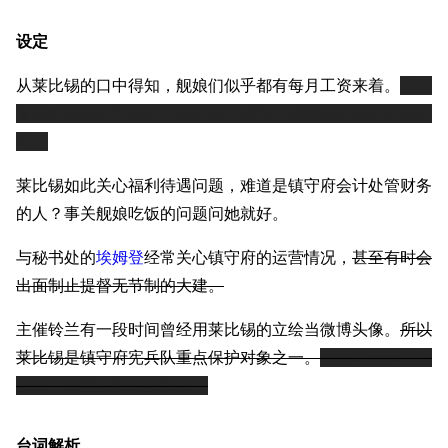
设定
从莱比锡的口中得知，舰娘们似乎都有每月工资来着。
不，
誓约过后你的消耗并不会变高。想涨工资就加把劲出征远征
吧。
莱比锡如此关心福利待遇问题，难道是镇守府会计处管财务
的人？事关舰娘吃饭的问题问她就好。
11.9万
1696
6687
舰R百科
与秘书处的
埃姆登
经常关心镇守府的运营情况，
甚至有时会
出面制止提督无节制的大建。
导航
游戏系统
舰娘与装备
主催铃兰有一段时间曾经用莱比锡的立绘当微博头像。
所以
首页
新手入门
按编号
莱比锡是镇守府宪兵队重点保护对象之一。
明明靠无惨就能
推荐角色与游戏技
最近更改
按类型
巧
挣钱，却要当舰娘挣薪水。
留言讨论页
按国籍
海域资料
新文件
舰娘获得方式
台词解析