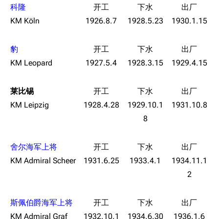
旧日本八八舰队
科隆
KM Köln
1926.8.7
1928.5.23
1930.1.15
旧日本军舰一览
近代中国图纸舰
豹
解放军主战舰艇
KM Leopard
1927.5.4
1928.3.15
1929.4.15
友情链接
资料站
莱比锡
舰少资料库
JSTOR期刊图书馆
KM Leipzig
1928.4.28
1929.10.1
1931.10.8
NGA战舰少女R专
Navweaps（镜
8
游戏数据
区
像）
台词
萌娘百科战舰少女
Navypedia
舍尔海军上将
原型简介
苍青幻影wiki（只
Naval
KM Admiral Scheer
1931.6.25
1933.4.1
1934.11.1
Encyclopedia
读）
舰船设计
2
NavSource
四叶草剧场BiliWiki
基础参数
Wings Aviation
战列舰论坛
动力系统
斯佩伯爵海军上将
Secret Projects论
装甲航母网
武装配置
KM Admiral Graf
1932.10.1
1934.6.30
1936.1.6
坛