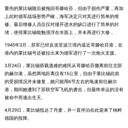
重伤的莱比锡随后被拖回哥滕哈芬，但由于损伤严重，再加
上此时德军战场形势严峻，海军决定只对其进行简单的维
修。最后维修人员仅仅对撞开进水的缺口进行了简单的封
堵，使得莱比锡能勉强浮在水面上，并未再进行大修，
1945年3月，苏军已经反攻至波兰境内逼近哥滕哈芬港，在
港内的莱比锡号还被拉出来为德军进行了一次炮火支援。
3月24日，莱比锡搭载逃难的难民从哥滕哈芬撤离前往北部
的赫尔港，虽然两地距离仅有15公里，但由于莱比锡此前
的受损情况并未修复，她只能用6节左右的龟速前往赫尔
港，期间她遭到了苏联空军飞机的袭击，但最终幸运的没有
被命中而逃出生天。
4月29日，莱比锡抵达了丹麦，并一直停泊在此迎来了纳粹
德国的投降。