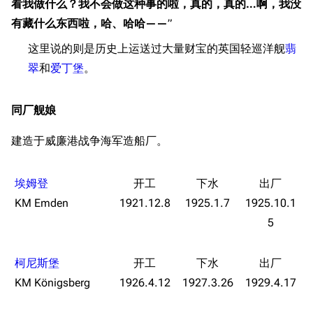
看我做什么？我不会做这种事的啦，真的，真的…啊，我没
收藏室
特殊成就
配音演员
有藏什么东西啦，哈、哈哈——
”
宿舍与家具
物品道具
艾拉微博存档
这里说的则是历史上运送过大量财宝的英国轻巡洋舰
翡
翠
和
爱丁堡
。
餐厅与料理
历次活动关卡图标
浴室
舰娘对话小剧场
同厂舰娘
学院与战术
舰船造船厂一览
建造于威廉港战争海军造船厂。
放映厅
舰船归宿一览
战区支队基地
舰名溯源
埃姆登
工程局
舰艇徽章与格言
KM Emden
1921.12.8
1925.1.7
1925.10.1
特别船坞
图纸舰与未成舰
5
蒸汽轮机基础
柯尼斯堡
美海军惯导系统
KM Königsberg
1926.4.12
1927.3.26
1929.4.17
意大利军舰一览