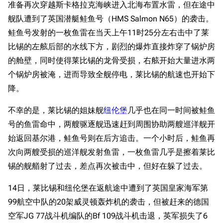
准备再次穿越斯卡格拉克海峡进入北海布置水雷，但在途中
舰队遭到了英国潜艇鲑鱼号（HMS Salmon N65）的袭击。
鲑鱼号发射的一枚鱼雷在当天上午11时25分左右击中了莱
比锡的左舷后部的水线下方，剧烈的爆炸直接炸穿了锅炉房
的舱壁，同时使得莱比锡的龙骨受损，右舷开始大量进水两
个锅炉房被淹，进而导致全舰停电，莱比锡的航速也开始下
降。
不幸的是，莱比锡的姐妹舰
纽伦堡
几乎也在同一时间被鲑鱼
号的鱼雷命中，两艘驱逐舰迅速赶到周围协助两艘巡洋舰开
始返回基尔港，鲑鱼号则在后方追击。一个小时后，鲑鱼再
次向两艘受损的巡洋舰发射鱼雷，一枚鱼雷几乎是擦着莱比
锡的舰艏射了过去，差点再次被击中，但好在躲了过去。
14日，莱比锡和纽伦堡在返航途中遭到了英国皇家海军第
99航空中队的20架威灵顿轰炸机的袭击，但被赶来的德国
空军JG 77战斗机编队的Bf 109战斗机击退，英军损失了6