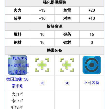
强化提供经验
火力
+13
鱼雷
+20
装甲
+16
对空
+10
拆解资源
燃料
10
弹药
16
钢材
10
铝材
0
携带装备
德国三联150
无
无
不可装备
毫米炮
火力+5
命中+2
射程:
中