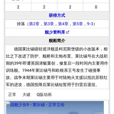
2
2
2
0
获得方式
掉落（
第2章
，
第3章
，
第4章
，
第5章
，
9-3
）
舰少资料库
舰船简介
德国莱比锡级轻巡洋舰是柯尼斯堡级的小改版本，相
比之下改进了防护、舰桥和主炮布置。莱比锡号在大战初
期的39年即遭英国潜艇重创，修复后一段时间内主要用作
训练舰。1944年莱比锡号和欧根亲王号发生了碰撞事
故。战争末期莱比锡主要用于对陆炮火支援以抵抗苏联红
军的进攻，德国投降后莱比锡短暂用于扫雷后退役。
正常
大破
Q版动画