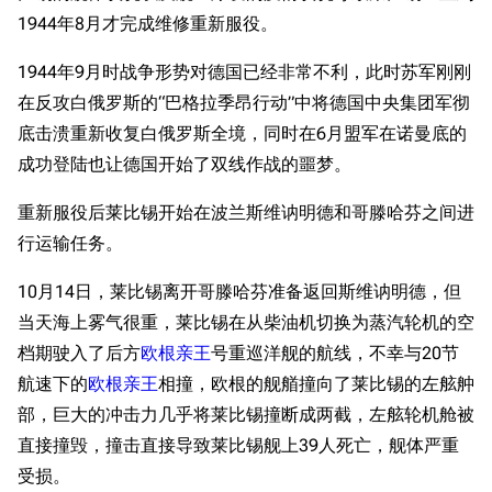
1944年8月才完成维修重新服役。
1944年9月时战争形势对德国已经非常不利，此时苏军刚刚
在反攻白俄罗斯的“巴格拉季昂行动”中将德国中央集团军彻
底击溃重新收复白俄罗斯全境，同时在6月盟军在诺曼底的
成功登陆也让德国开始了双线作战的噩梦。
重新服役后莱比锡开始在波兰斯维讷明德和哥滕哈芬之间进
行运输任务。
10月14日，莱比锡离开哥滕哈芬准备返回斯维讷明德，但
当天海上雾气很重，莱比锡在从柴油机切换为蒸汽轮机的空
档期驶入了后方
欧根亲王
号重巡洋舰的航线，不幸与20节
航速下的
欧根亲王
相撞，欧根的舰艏撞向了莱比锡的左舷舯
部，巨大的冲击力几乎将莱比锡撞断成两截，左舷轮机舱被
直接撞毁，撞击直接导致莱比锡舰上39人死亡，舰体严重
受损。