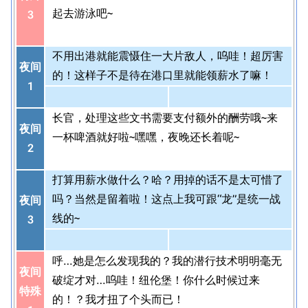
起去游泳吧~
3
不用出港就能震慑住一大片敌人，呜哇！超厉害
夜间
的！这样子不是待在港口里就能领薪水了嘛！
1
长官，处理这些文书需要支付额外的酬劳哦~来
夜间
一杯啤酒就好啦~嘿嘿，夜晚还长着呢~
2
打算用薪水做什么？哈？用掉的话不是太可惜了
吗？当然是留着啦！这点上我可跟“龙”是统一战
夜间
线的~
3
呼…她是怎么发现我的？我的潜行技术明明毫无
夜间
破绽才对…呜哇！纽伦堡！你什么时候过来
特殊
的！？我才扭了个头而已！