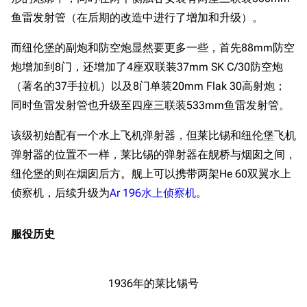
鱼雷发射管（在后期的改造中进行了增加和升级）。
而纽伦堡的副炮和防空炮显然要更多一些，首先88mm防空
炮增加到8门，还增加了4座双联装37mm SK C/30防空炮
（著名的37手拉机）以及8门单装20mm Flak 30高射炮；
同时鱼雷发射管也升级至四座三联装533mm鱼雷发射管。
该级初始配有一个水上飞机弹射器，但莱比锡和纽伦堡飞机
弹射器的位置不一样，莱比锡的弹射器在舰桥与烟囱之间，
纽伦堡的则在烟囱后方。舰上可以携带两架He 60双翼水上
侦察机，后续升级为
Ar 196水上侦察机
。
服役历史
1936年的莱比锡号