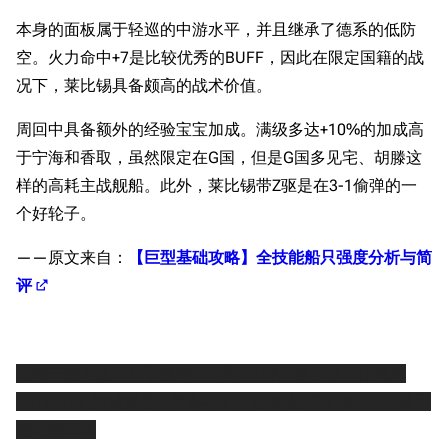
本身的面板属于轻巡的中游水平，并且继承了德系的低防
空。火力命中+7是比较优秀的BUFF，因此在限定国籍的战
况下，莱比锡具备颇高的战术价值。
周回中具备额外的经验宝宝加成。满级多达+10%的加成高
于宁海和香取，虽然限定在G国，但是G国多见宅、胡滕这
样的高耗主战舰船。此外，莱比锡带Z驱是在3-1偷弹的一
个好轮子。
——原文来自：
【巨型基础攻略】全技能船只强度分析与简
评
值得一提的是，对于携带
T-23
和
Z31
的G驱小队，任何对
Z31火力的加成都是非常实在的，这体现在Z31的100%破甲
炮击输出上