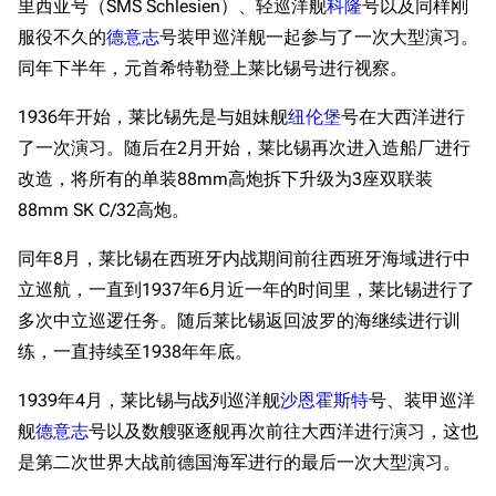
里西亚号（SMS Schlesien）、轻巡洋舰
科隆
号以及同样刚
服役不久的
德意志
号装甲巡洋舰一起参与了一次大型演习。
同年下半年，元首希特勒登上莱比锡号进行视察。
1936年开始，莱比锡先是与姐妹舰
纽伦堡
号在大西洋进行
了一次演习。随后在2月开始，莱比锡再次进入造船厂进行
改造，将所有的单装88mm高炮拆下升级为3座双联装
88mm SK C/32高炮。
同年8月，莱比锡在西班牙内战期间前往西班牙海域进行中
立巡航，一直到1937年6月近一年的时间里，莱比锡进行了
多次中立巡逻任务。随后莱比锡返回波罗的海继续进行训
练，一直持续至1938年年底。
1939年4月，莱比锡与战列巡洋舰
沙恩霍斯特
号、装甲巡洋
舰
德意志
号以及数艘驱逐舰再次前往大西洋进行演习，这也
是第二次世界大战前德国海军进行的最后一次大型演习。