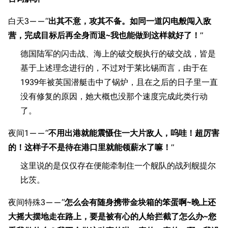
经验计算
新页面
换装
远征
白天3——“
出其不意，攻其不备。如同一道闪电般闯入敌
帮助
深海舰队
营，完成目标后再全身而退~我也能做到这样就好了！
”
任务
资助百科
装备图鉴
德国陆军的闪击战、海上的破交舰执行的破交战，皆是
好感度
基于上述理念进行的，不过对于莱比锡而言，由于在
编辑规范
装备属性一览
战利品与功勋
1939年被英国潜艇击中了锅炉，且在之后的日子里一直
随便逛逛
技能
没有修复的原因，她大概也没那个速度完成此类行动
特殊页面
战斗机制
了。
上传文件
夜间1——“
不用出港就能震慑住一大片敌人，呜哇！超厉害
的！这样子不是待在港口里就能领薪水了嘛！
”
港区系统
杂学考据
游戏动态
这里说的是仅仅存在便能牵制住一个舰队的战列舰提尔
头像
考据勘误汇总
卫星观测
比茨。
勋章
游戏BUG汇总
历次场刊
夜间特殊3——“
怎么会有随身携带金块箱的笨蛋啊~晚上还
音乐
历代登录界面
运营历史
大摇大摆地走在路上，要是被有心的人给拦截了怎么办~您
提督府
术语词典
参与画师