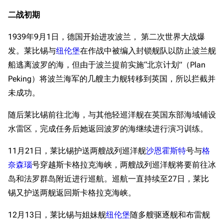
二战初期
1939年9月1日，德国开始进攻波兰， 第二次世界大战爆
发。莱比锡与
纽伦堡
在作战中被编入封锁舰队以防止波兰舰
船逃离波罗的海，但由于波兰提前实施“北京计划”（Plan
Peking）将波兰海军的几艘主力舰转移到英国，所以拦截并
未成功。
随后莱比锡前往北海，与其他轻巡洋舰在英国东部海域铺设
水雷区，完成任务后她返回波罗的海继续进行演习训练。
11月21日，莱比锡护送两艘战列巡洋舰
沙恩霍斯特
号与
格
奈森瑙
号穿越斯卡格拉克海峡，两艘战列巡洋舰将要前往冰
岛和法罗群岛附近进行巡航。巡航一直持续至27日，莱比
锡又护送两舰返回斯卡格拉克海峡。
12月13日，莱比锡与姐妹舰
纽伦堡
随多艘驱逐舰和布雷舰