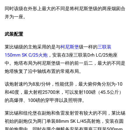
同时该级在外形上最大的不同是将柯尼斯堡级的两座烟囱合
并为一座。
武装配置
莱比锡级的主炮采用的是与
柯尼斯堡
级一样的
三联装
150mm SK C/25火炮
，安装在3座三联装Drh LC/25炮座
中。炮塔布局为柯尼斯堡级一样的前一后二，最大的不同是
炮塔恢复了沿中轴线布置的常规布局。
该炮射速约为8发/分钟，性能优异，最大俯仰角分别为-10
和40度，最大射程25700米，可以发射100磅（45.5公斤）
的高爆弹、100磅的穿甲弹以及照明弹。
莱比锡和纽伦堡在副炮和鱼雷发射管有较大的不同，莱比锡
初始的副炮仅为两门单装88mm SK L/45高射炮，安装在圆
形的炮廓中，同时在两个侧舷各安装有两座三联装500mm