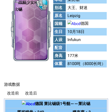
别名
大王、财迷
原名
Leipzig
德国
国籍
生日
10月18日
人设
Infukun
配音
身高
177米
体重
8100吨（8000长吨）
游戏数据
改造前
改造后
德国
莱比锡级1号舰
——
莱比锡