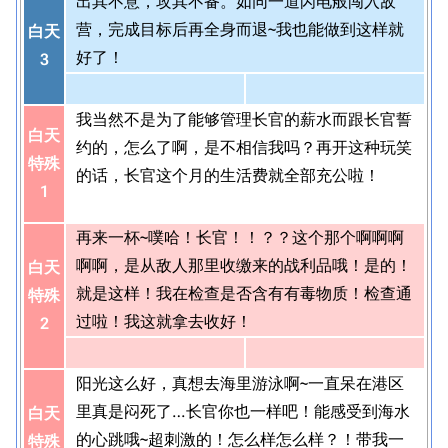
出其不意，攻其不备。如同一道闪电般闯入敌
营，完成目标后再全身而退~我也能做到这样就
白天
好了！
3
我当然不是为了能够管理长官的薪水而跟长官誓
白天
约的，怎么了啊，是不相信我吗？再开这种玩笑
特殊
的话，长官这个月的生活费就全部充公啦！
1
再来一杯~噗哈！长官！！？？这个那个啊啊啊
啊啊，是从敌人那里收缴来的战利品哦！是的！
白天
就是这样！我在检查是否含有有毒物质！检查通
特殊
过啦！我这就拿去收好！
2
阳光这么好，真想去海里游泳啊~一直呆在港区
里真是闷死了…长官你也一样吧！能感受到海水
白天
的心跳哦~超刺激的！怎么样怎么样？！带我一
特殊