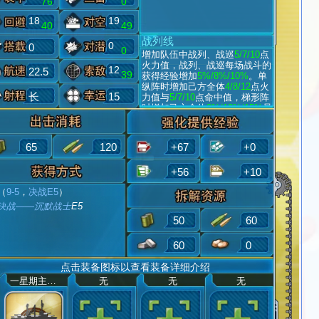
76
0
18
19
40
49
战列线
0
0
0
增加队伍中战列、战巡
5/7/10
点
火力值，战列、战巡每场战斗的
12
22.5
39
获得经验增加
5%/8%/10%
。单
纵阵时增加己方全体
4/8/12
点火
长
15
力值与
5/7/10
点命中值，梯形阵
时增加己方全体
8%/12%/15%
暴
击率与
13%/10%/7%
被暴击率。
65
120
+67
+0
+56
+10
（
9-5
，
决战E5
）
决战——沉默战士
E5
50
60
60
0
点击装备图标以查看装备详细介绍
一星期主炮群
无
无
无