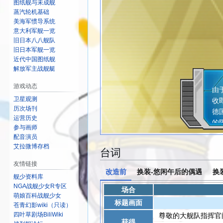
图纸舰与未成舰
蒸汽轮机基础
美海军惯导系统
意大利军舰一览
旧日本八八舰队
旧日本军舰一览
近代中国图纸舰
解放军主战舰艇
阿
游戏动态
由
卫星观测
收
历次场刊
德
运营历史
的
参与画师
配音演员
艾拉微博存档
台词
友情链接
改造前
换装-悠闲午后的偶遇
换
舰少资料库
NGA战舰少女R专区
场合
萌娘百科战舰少女
标题画面
苍青幻影wiki（只读）
四叶草剧场BiliWiki
尊敬的大舰队指挥官
获得