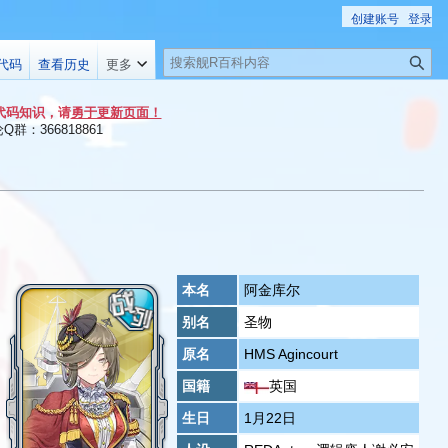
创建账号
登录
搜
代码
查看历史
更多
索
代码知识，请
勇于更新页面！
群：366818861
本名
阿金库尔
别名
圣物
原名
HMS Agincourt
国籍
英国
生日
1月22日