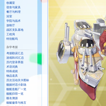
收藏室
宿舍与家具
餐厅与料理
浴室
学院与战术
放映厅
战区支队基地
工程局
特别船坞
杂学考据
考据勘误汇总
游戏BUG汇总
历代登录界面
术语词典
特殊成就
物品道具
历次活动关卡图标
舰娘对话小剧场
舰船造船厂一览
舰船归宿一览
舰名溯源
舰艇徽章与格言