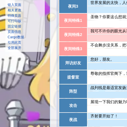
世界发展的太快，人
链入页面
夜间3
相关更改
特殊页面
圣物？你要这么想就
夜间特殊1
可打印版
固定链接
我可不许你的眼光从
页面信息
夜间特殊2
Cargo数据
引用此页
不会舞步没关系，把
全部展开
夜间特殊3
您好，朋友。
拜访好友
尊敬的指挥官阁下，
提督室
战列线是最适宜发扬
阵型
展现一下我们的魅力
攻击
齐射要开始了！
夜战