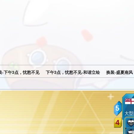
装-下午3点，忧愁不见
下午3点，忧愁不见-和谐立绘
换装-盛夏南风
5
大型
4