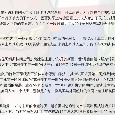
战列舰在阿姆斯特朗公司位于纽卡斯尔的造船厂开工建造。为了赶在合同规定日
造船厂举行了盛大的下水仪式，巴西海军上将德巴塞拉的夫人参加了仪式，
体缓缓滑入平静的泰恩河。在之后的一段时间，工人们还要对这艘军舰进行
“里约热内卢”号感兴趣，它们就是地中海的死对头——希腊和土耳其。刚
向土耳其贷款400万英镑。腰包鼓起来的土耳其人立即开始了与阿姆斯特朗
促阿姆斯特朗公司加快建造速度，“苏丹奥斯曼一世”号也由纽卡斯尔转
之下，“苏丹奥斯曼一世”号终于在1914年7月7日进行海试，但是仍然
”号在拖轮的拖带下缓缓离开泊位向泰恩河口驶去，其海试正式开始。阿姆斯
完成第一阶段海试的“苏丹奥斯曼一世”号抵达德文波特进行检修，之后其
进行最后的舾装。就在“苏丹奥斯曼一世”号的建造接近尾声时，欧洲上空
不过英国人有一个法宝，那就是在每一份英国与外国签订的合同上都注明
丹奥斯曼一世”号未来的命运转变，起初英国想通过向土耳其出售战舰增加
土耳其。当时的海军大臣丘吉尔在1914年夏天就“苏丹奥斯曼一世”号表