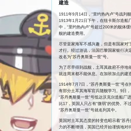
建造
1911年9月14日，“里约热内卢”号
1913年1月21日下午，在纽卡斯尔
中，“里约热内卢”号超过200米的舰
舰的建造费用。
尽管皇家海军不感兴趣，但是有国家对
才行。经过游说，法国巴黎国家银行决定
改名为“苏丹奥斯曼一世”号。
为了尽早得到战舰，土耳其政府不停地催
就连周末都不能休息。在加班加点的建造
1914年7月7日，“苏丹奥斯曼一世
有部分土耳其海军官兵随舰学习。9日，
“苏丹奥斯曼一世”号抵达沃克尔造船厂
比17，英国人只占有“微弱”的优势。
“苏丹奥斯曼一世”号就名列其中。
英国对土耳其态度的转变也昭示着“苏
力的不断增强，英国已经开始谨慎地对待