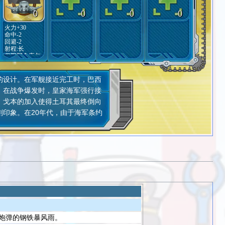
0
0
0
0
火力+30
命中-2
回避-2
射程:
长
仅限阿金库尔
咳
装备
设计。在军舰接近完工时，巴西
既
。在战争爆发时，皇家海军强行接
，戈本的加入使得土耳其最终倒向
印象。在20年代，由于海军条约
炮弹的钢铁暴风雨。