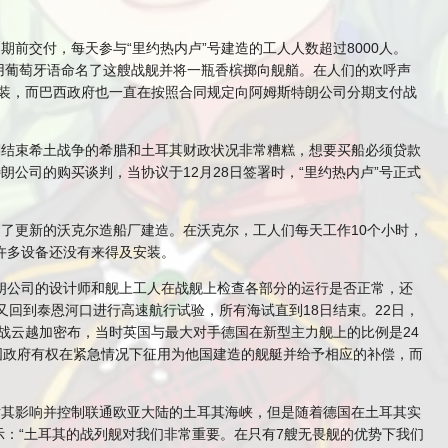
期前交付，每天参与“里约热内卢”号建造的工人人数超过8000人。
她用葡萄牙语命名了这艘战舰并将一瓶香槟掷向舰艏。在人们的欢呼声
舾装，而巴西政府也一直在按照合同规定向阿姆斯特朗公司分期支付战
刚结束希土战争的希腊和土耳其财政状况非常糟糕，想要买船必须贷款
公司的购买谈判，当协议于12月28日签署时，“里约热内卢”号正式
到了更新的沃克尔造船厂建造。在沃克尔，工人们每天工作10个小时，
有许多设备还没有来得及安装。
特朗公司的设计师和舰上工人在战舰上检查各部分的运行是否正常，还
又回到泰恩河口进行高速航行试验，所有海试直到18日结束。22日，
的战云越加密布，当时英国与最大对手德国在新型主力舰上的比例是24
英国政府有权在紧急情况下征用为他国建造的舰艇并给予相应的补偿，而
对其影响并控制联通欧亚大陆的土耳其海峡，但是随着德国在土耳其实
示：“土耳其的战列舰对我们非常重要。在只有7艘无畏舰的优势下我们