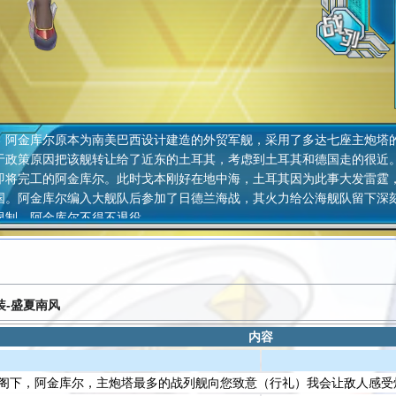
金库尔原本为南美巴西设计建造的外贸军舰，采用了多达七座主炮塔的
于政策原因把该舰转让给了近东的土耳其，考虑到土耳其和德国走的很近
即将完工的阿金库尔。此时戈本刚好在地中海，土耳其因为此事大发雷霆
国。阿金库尔编入大舰队后参加了日德兰海战，其火力给公海舰队留下深刻
限制，阿金库尔不得不退役。
装-盛夏南风
内容
阁下，阿金库尔，主炮塔最多的战列舰向您致意（行礼）我会让敌人感受