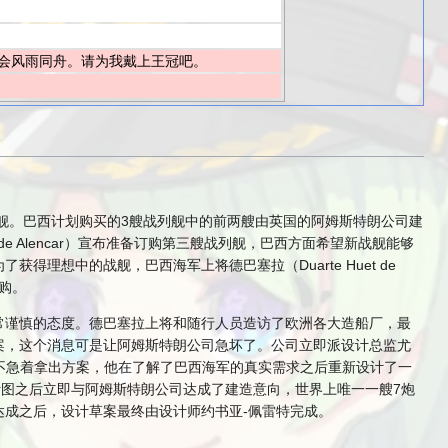
会风雨同舟。请为我戴上王冠吧。
的军舰。巴西计划购买的3艘战列舰中的前两艘由英国的阿姆斯特朗公司建
 Alencar）宣布准备订购第三艘战列舰，巴西方面希望新战舰能够
想中的战舰，巴西海军上将德巴塞拉（Duarte Huet de
采购。
常谨慎的态度。德巴塞拉上将和随行人员造访了欧洲各大造船厂，最
案，这个消息可是让阿姆斯特朗公司急坏了。公司立即派设计总监尤
并不急着拿出方案，他在了解了巴西海军的真实需求之后重新设计了一
计图之后立即与阿姆斯特朗公司达成了建造意向，世界上唯一一艘7炮
。意向达成之后，设计草案最终由设计师约书亚-佩雷特完成。