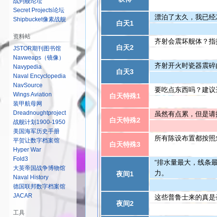
战列舰论坛
Secret Projects论坛
漂泊了太久，我已经
Shipbucket像素战舰
白天1
资料站
齐射会震坏舰体？指
白天2
JSTOR期刊图书馆
Navweaps（镜像）
齐射开火时瓷器震碎
Navypedia
白天3
Naval Encyclopedia
NavSource
要吃点东西吗？建议
Wings Aviation
白天特殊1
装甲航母网
Dreadnoughtproject
虽然有点累，但是请
白天特殊2
战舰计划1900-1950
美国海军历史手册
所有陈设布置都按照
平贺让数字档案馆
白天特殊3
Hyper War
Fold3
“排水量最大，线条
大英帝国战争博物馆
力。
夜间1
Naval History
德国联邦数字档案馆
JACAR
这些普鲁士来的真是
夜间2
工具