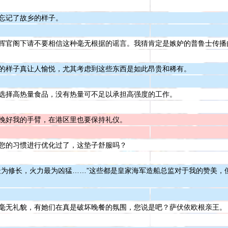
忘记了故乡的样子。
挥官阁下请不要相信这种毫无根据的谣言。我猜肯定是嫉妒的普鲁士传播
的样子真让人愉悦，尤其考虑到这些东西是如此昂贵和稀有。
选择高热量食品，没有热量可不足以承担高强度的工作。
挽好我的手臂，在港区里也要保持礼仪。
您的习惯进行优化过了，这垫子舒服吗？
最为修长，火力最为凶猛……”这些都是皇家海军造船总监对于我的赞美，
毫无礼貌，有她们在真是破坏晚餐的氛围，您说是吧？萨伏依欧根亲王。