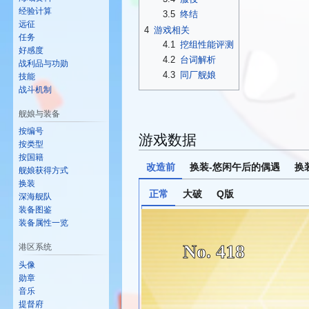
经验计算
3.5
终结
远征
4
游戏相关
任务
4.1
挖组性能评测
好感度
4.2
台词解析
战利品与功勋
4.3
同厂舰娘
技能
战斗机制
舰娘与装备
按编号
游戏数据
按类型
按国籍
改造前
换装-悠闲午后的偶遇
换
舰娘获得方式
换装
正常
大破
Q版
深海舰队
装备图鉴
装备属性一览
No. 418
港区系统
头像
勋章
音乐
提督府