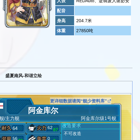
人设
REDAuto、逻辑废人谢必安
配音
身高
204.7米
体重
27850吨
盛夏南风-和谐立绘
更详细数据请阅“舰少资料库”
阿金库尔
舰/主力舰
阿金库尔级1号舰
改造要求
62
64
87
不可改造
56
0