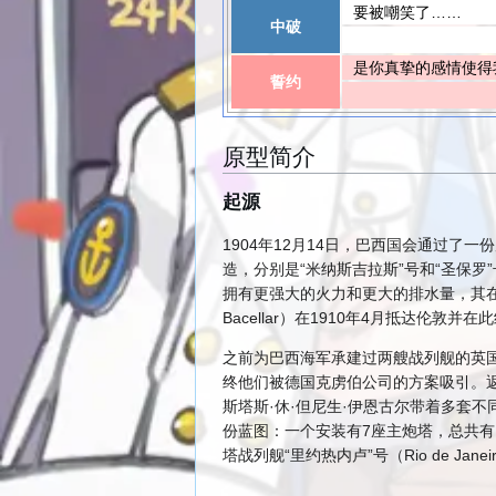
要被嘲笑了……
中破
是你真挚的感情使得
誓约
原型简介
起源
1904年12月14日，巴西国会通过
造，分别是“米纳斯吉拉斯”号和“圣保罗
拥有更强大的火力和更大的排水量，其在性
Bacellar）在1910年4月抵达
之前为巴西海军承建过两艘战列舰的英
终他们被德国克虏伯公司的方案吸引。
斯塔斯·休·但尼生·伊恩古尔带着多套
份蓝图：一个安装有7座主炮塔，总共有
塔战列舰“里约热内卢”号（Rio de 