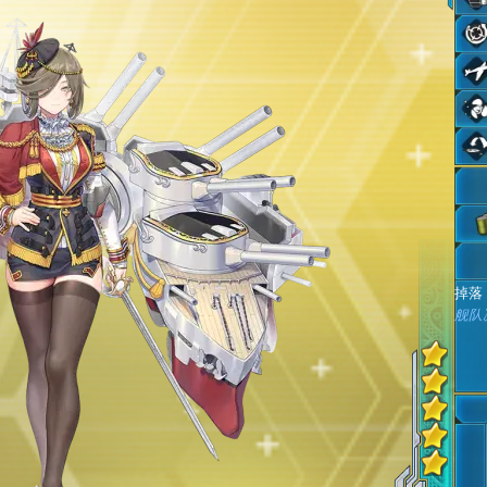
掉落
舰队