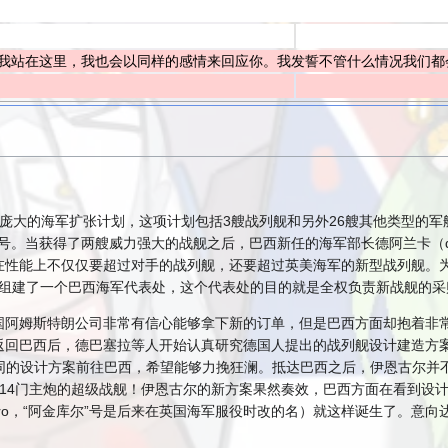
我站在这里，我也会以同样的感情来回应你。我发誓不管什么情况我们都
了一份庞大的海军扩张计划，这项计划包括3艘战列舰和另外26艘其他类型
”号。当获得了两艘威力强大的战舰之后，巴西新任的海军部长德阿兰卡（de
能上不仅仅要超过对手的战列舰，还要超过英美海军的新型战列舰。为了获得理
伦敦并在此组建了一个巴西海军代表处，这个代表处的目的就是全权负责新战舰的
国阿姆斯特朗公司非常有信心能够拿下新的订单，但是巴西方面却抱着非
返回巴西后，德巴塞拉等人开始认真研究德国人提出的战列舰设计建造方
不同的设计方案前往巴西，希望能够力挽狂澜。抵达巴西之后，伊恩古尔
14门主炮的超级战舰！伊恩古尔的新方案果然奏效，巴西方面在看到设
Janeiro，“阿金库尔”号是后来在英国海军服役时改的名）就这样诞生了