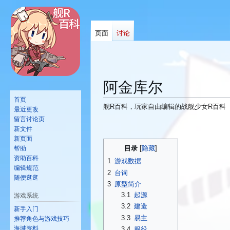
页面
讨论
阿金库尔
首页
舰R百科，玩家自由编辑的战舰少女R百科
最近更改
留言讨论页
新文件
跳
跳
新页面
转
转
目录
帮助
到
到
资助百科
1
游戏数据
导
搜
编辑规范
2
台词
随便逛逛
航
索
3
原型简介
3.1
起源
游戏系统
3.2
建造
新手入门
3.3
易主
推荐角色与游戏技巧
海域资料
3.4
服役