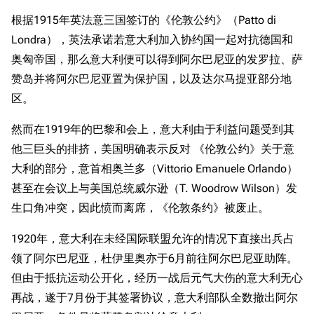
根据1915年英法意三国签订的《伦敦公约》（Patto di
Londra），英法承诺若意大利加入协约国一起对抗德国和
奥匈帝国，那么意大利便可以得到阿尔巴尼亚的发罗拉、萨
赞岛并将阿尔巴尼亚置为保护国，以及达尔马提亚部分地
区。
然而在1919年的巴黎和会上，意大利由于利益问题受到其
他三巨头的排挤，美国明确表示反对 《伦敦公约》关于意
大利的部分，意首相奥兰多（Vittorio Emanuele Orlando）
甚至在会议上与美国总统威尔逊（T. Woodrow Wilson）发
生口角冲突，因此愤而离席，《伦敦条约》被废止。
1920年，意大利在未经国际联盟允许的情况下直接出兵占
领了阿尔巴尼亚，杜伊里奥亦于6月前往阿尔巴尼亚助阵。
但由于抵抗运动公开化，经历一战后元气大伤的意大利无心
再战，遂于7月份于其签署协议，意大利部队全数撤出阿尔