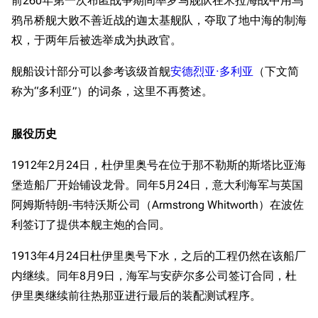
前260年第一次布匿战争期间率罗马舰队在米拉海战中用乌
鸦吊桥舰大败不善近战的迦太基舰队，夺取了地中海的制海
权，于两年后被选举成为执政官。
舰船设计部分可以参考该级首舰
安德烈亚·多利亚
（下文简
称为“多利亚”）的词条，这里不再赘述。
服役历史
1912年2月24日，杜伊里奥号在位于那不勒斯的斯塔比亚海
堡造船厂开始铺设龙骨。同年5月24日，意大利海军与英国
阿姆斯特朗-韦特沃斯公司（Armstrong Whitworth）在波佐
利签订了提供本舰主炮的合同。
1913年4月24日杜伊里奥号下水，之后的工程仍然在该船厂
内继续。同年8月9日，海军与安萨尔多公司签订合同，杜
伊里奥继续前往热那亚进行最后的装配测试程序。