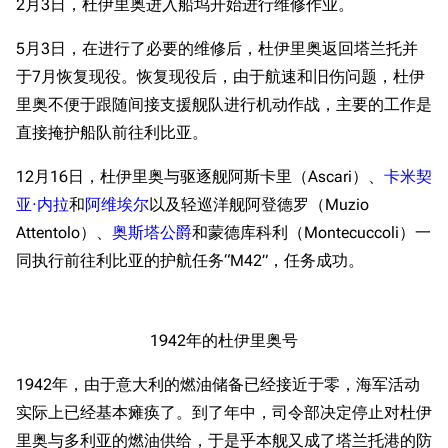
2月3日，杜伊里奥进入船坞开始进行维修作业。
5月3日，在进行了必要的维修后，杜伊里奥返回塔兰托并
于7月恢复现役。恢复现役后，由于航速和旧伤问题，杜伊
里奥不便于跟随间接支援舰队进行机动作战，主要的工作是
直接掩护船队前往利比亚。
12月16日，杜伊里奥与驱逐舰阿斯卡里（Ascari）、
卡米契
亚·内拉
和
阿维埃尔
以及轻巡洋舰阿登德罗（Muzio
Attentolo）、
奥斯塔公爵
和蒙德库科利（Montecuccoli）一
同执行前往利比亚的护航任务“M42”，任务成功。
1942年的杜伊里奥号
1942年，由于意大利的燃油储备已经接近于零，海军活动
实际上已经基本瘫痪了。到了年中，司令部决定停止对杜伊
里奥与多利亚的燃油供给，于是乎本舰又成了塔兰托港的防