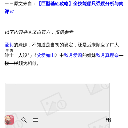
——原文来自：
【巨型基础攻略】全技能船只强度分析与简
Dreadnoughtproject
Shipbucket像素战
二战时期
清除缓存
舰
评
战舰计划1900-
塔兰托战役
1950
1941-1942年
美国海军历史手册
链入页面
以下内容并非来自官方，仅供参考
西西里登陆及意大利投降
平贺让数字档案馆
相关更改
停战之后
爱莉
的妹妹，不知道是当初的设定，还是后来顺应了广大
Hyper War
可打印版
变态
游戏相关
绅士
，人设与《
父爱如山
》中
秋月爱莉
的姐妹
秋月真理奈
一
Fold3
固定链接
挖组性能评测
模一样
颇为相似。
大英帝国战争博物
页面信息
台词解析
未登录
馆
未登录用户的IP地址会在进行任意编辑后公开展示。
同厂舰娘
Naval History
Cargo数据
德国联邦数字档案
相关链接
引用此页
创建账号
馆
目录
分享此页面
更多
查看
associate
JACAR
登录
打开/关闭搜索
打开/关闭菜单
打开/关
打