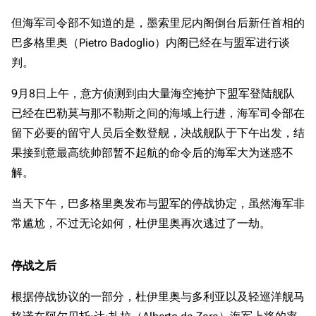
但海军司令部不知道的是，墨索里尼内阁倒台后新任首相的
巴多格里奥（Pietro Badoglio）内阁已经在与盟军进行谈
判。
9月8日上午，意方侦测到由大量海空掩护下盟军登陆舰队
已经在巴勒莫与那不勒斯之间的海域上行进，海军司令部在
留下必要的留守人员后全数登舰，决战舰队于下午出发，结
果接到意最高统帅部暂不起航的命令后的海军大为迷惑不
11.9万
1696
6690
舰R百科
解。
当天下午，巴多格里奥发布与盟军的停战协定，虽然海军非
导航
游戏系统
舰娘与装备
常尴尬，不过无论如何，杜伊里奥再次逃过了一劫。
首页
新手入门
按编号
推荐角色与游戏技
最近更改
按类型
停战之后
巧
留言讨论页
按国籍
海域资料
根据停战协议的一部分，杜伊里奥与多利亚以及轻巡洋舰马
新文件
舰娘获得方式