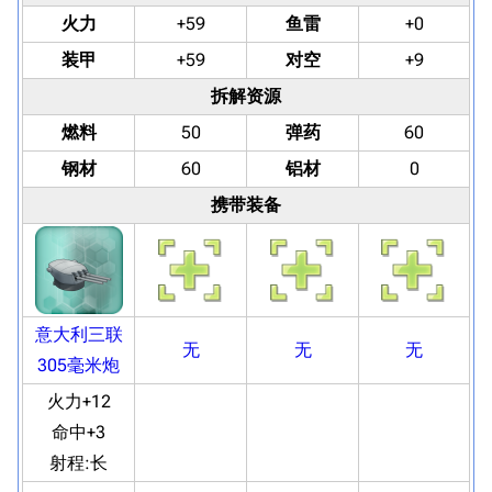
火力
+59
鱼雷
+0
装甲
+59
对空
+9
拆解资源
燃料
50
弹药
60
钢材
60
铝材
0
携带装备
意大利三联
无
无
无
305毫米炮
火力+12
命中+3
射程:
长