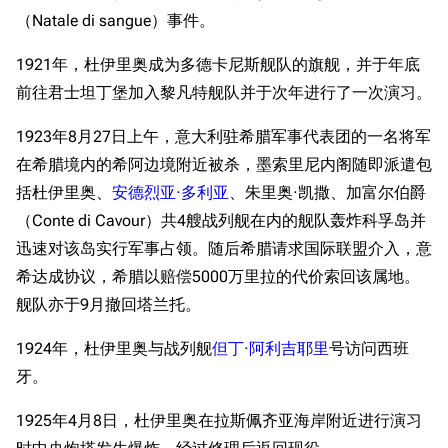
（Natale di sangue）事件。
1921年，杜伊里奥成为多德卡尼斯舰队的旗舰，并于年底
前往君士坦丁堡加入黎凡特舰队并于次年进行了一次演习。
1923年8月27日上午，意大利驻希腊军事代表团的一名将军
在希腊境内的希阿边境附近被杀，墨索里尼内阁随即派遣包
括杜伊里奥、
安德烈亚·多利亚
、朱里奥·凯撒、加富尔伯爵
（Conte di Cavour）共4艘战列舰在内的舰队轰炸科孚岛并
迅速对该岛实行军事占领。随后希腊请求国际联盟介入，意
希达成协议，希腊以赔偿5000万里拉的代价索回该属地。
舰队亦于9月撤回塔兰托。
1924年，杜伊里奥与战列舰
但丁·阿利吉耶里
号访问西班
牙。
1925年4月8日，杜伊里奥在拉斯佩齐亚海岸附近进行演习