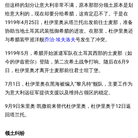
但这样的划分让意大利非常不满，原本那部分领土原本是划
给意大利的，现在却要分给希腊，这肯定忍不了。于是在
1919年4月25日，杜伊里奥从塔兰托出发前往士麦那，准备
协助当地土耳其武装抵御希腊的进攻。在那里，杜伊里奥还
与希腊装甲巡洋舰
乔治·埃夫洛夫
号发生了冲突。
1919年5月，希腊开始派遣军队在土耳其西部的士麦那（如
今的伊兹密尔）登陆，第二次希土战争打响。随后在6月9
日，杜伊里奥才离开士麦那前往君士坦丁堡。
7月1日，杜伊里奥在黑海被编入“黎凡特”舰队，主要工作为
为意大利远征军提供支援以及维持占领区的稳定。
9月9日朱里奥·凯撒前来替代杜伊里奥，杜伊里奥于12日返
回塔兰托。
领土纠纷