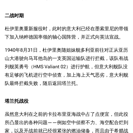
二战时期
杜伊里奥重新服役时，此时的意大利已经在墨索里尼的带领
下加入纳粹德国率领的轴心国阵营，并正式向英法宣战。
1940年8月31日，杜伊里奥随姐妹舰多利亚前往对正从亚历
山大港驶向马耳他岛的一支英国运输队进行拦截，该队有战
列舰英勇号（HMS Valiant 02）进行护航，但意大利舰队没
有足够的飞机进行空中侦查，加上海上天气恶劣，意大利舰
队最终拦截失败，随后返回塔兰托。
塔兰托战役
虽然意大利在之前的卡拉布里亚海战中占了点便宜，但此役
所凸显出的各种问题——例如空中侦察不力、海空配合烂到
家，以及开战前就已经很紧张的燃油储备，而且由于希腊战