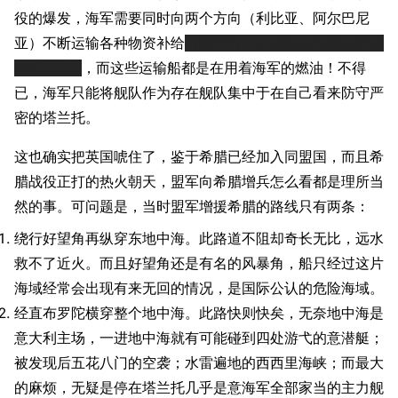
役的爆发，海军需要同时向两个方向（利比亚、阿尔巴尼
亚）不断运输各种物资补给
（甚至有一次居然是往突尼斯运
磷肥……）
，而这些运输船都是在用着海军的燃油！不得
已，海军只能将舰队作为存在舰队集中于在自己看来防守严
密的塔兰托。
这也确实把英国唬住了，鉴于希腊已经加入同盟国，而且希
腊战役正打的热火朝天，盟军向希腊增兵怎么看都是理所当
然的事。可问题是，当时盟军增援希腊的路线只有两条：
绕行好望角再纵穿东地中海。此路道不阻却奇长无比，远水
救不了近火。而且好望角还是有名的风暴角，船只经过这片
海域经常会出现有来无回的情况，是国际公认的危险海域。
经直布罗陀横穿整个地中海。此路快则快矣，无奈地中海是
意大利主场，一进地中海就有可能碰到四处游弋的意潜艇；
被发现后五花八门的空袭；水雷遍地的西西里海峡；而最大
的麻烦，无疑是停在塔兰托几乎是意海军全部家当的主力舰