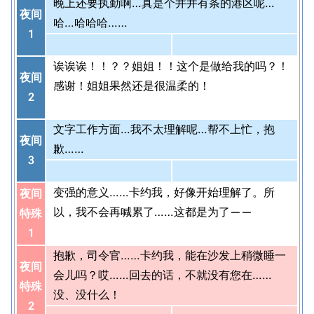
晚上还要执勤啊…真是个井井有条的港区呢…
夜间
哈…哈哈哈……
1
诶诶诶！！？？姐姐！！这个是做给我的吗？！
夜间
感谢！姐姐果然还是很温柔的！
2
文字工作方面…我不太理解呢…帮不上忙，抱
夜间
歉……
3
变强的意义……卡约我，好像开始理解了。所
夜间
以，我不会再喊累了……这都是为了——
特殊
1
抱歉，司令官……卡约我，能在沙发上稍微睡一
夜间
会儿吗？哎……回去的话，不就没有您在……
特殊
没、没什么！
2