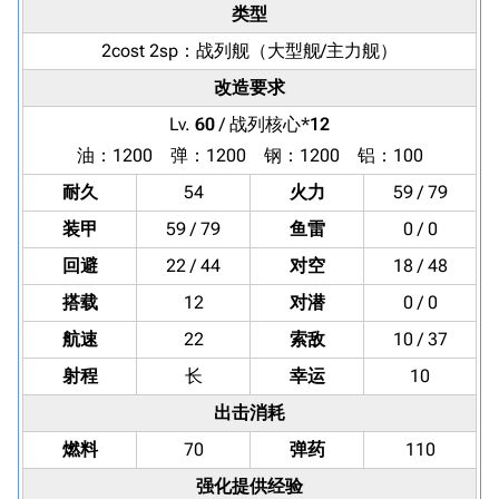
类型
2cost 2sp：
战列舰
（大型舰/主力舰）
改造要求
Lv.
60
/ 战列核心*
12
油：1200 弹：1200 钢：1200 铝：100
耐久
54
火力
59 / 79
装甲
59 / 79
鱼雷
0 / 0
回避
22 / 44
对空
18 / 48
搭载
12
对潜
0 / 0
航速
22
索敌
10 / 37
射程
长
幸运
10
出击消耗
燃料
70
弹药
110
强化提供经验