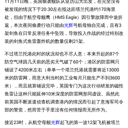
11月11日晚，英国偷袭舰队从亚历山大出发，在完全没有
被发现的情况下于20:30左右抵达距塔兰托港约170海里
处，但由于航空母舰鹰（HMS Eagle）因引擎故障而中途折
返，本次夜间偷袭行动只能由
光辉
号航母独自完成，且有3
架剑鱼在日常反潜任务中坠毁，导致投入作战的经过特别改
装的剑鱼式鱼雷轰炸机的数量仅剩21架。
不过塔兰托港此时的状况却也不尽人意：本来升起的87个
防空气球因几天前的恶劣天气破了60个；港区的防雷网只
铺设了4200米左右（单单一个塔兰托港就需要将近13000
米的防雷网，而意大利当时的工业每月只能生产不到3600
米），而且就算铺设完毕，英国专门为这次行动研发的磁性
鱼雷让这种只能延伸10米深度的防雷网形同虚设。虽然此
前英国不断派遣侦查机调查港内的情况而引起了意海军司令
部的警觉，然而苦于手里没有任何情报而无所作为。
接近23时，从航空母舰
光辉
起飞的第一波12架飞机被塔兰