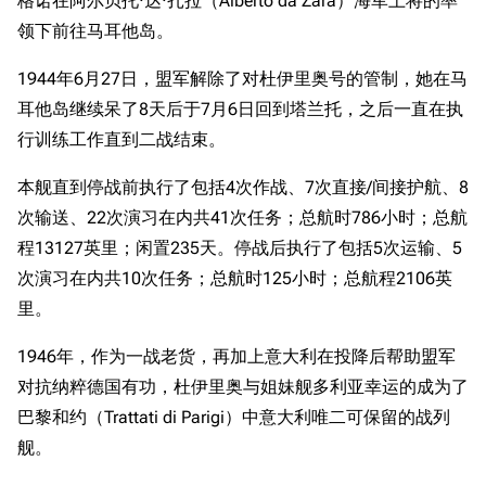
格诺在阿尔贝托·达·扎拉（Alberto da Zara）海军上将的率
经验计算
领下前往马耳他岛。
新页面
换装
远征
帮助
深海舰队
1944年6月27日，盟军解除了对杜伊里奥号的管制，她在马
任务
耳他岛继续呆了8天后于7月6日回到塔兰托，之后一直在执
资助百科
装备图鉴
好感度
行训练工作直到二战结束。
编辑规范
装备属性一览
战利品与功勋
本舰直到停战前执行了包括4次作战、7次直接/间接护航、8
随便逛逛
技能
次输送、22次演习在内共41次任务；总航时786小时；总航
特殊页面
战斗机制
程13127英里；闲置235天。停战后执行了包括5次运输、5
上传文件
次演习在内共10次任务；总航时125小时；总航程2106英
里。
港区系统
杂学考据
游戏动态
1946年，作为一战老货，再加上意大利在投降后帮助盟军
头像
考据勘误汇总
卫星观测
对抗纳粹德国有功，杜伊里奥与姐妹舰多利亚幸运的成为了
勋章
游戏BUG汇总
历次场刊
巴黎和约（Trattati di Parigi）中意大利唯二可保留的战列
音乐
历代登录界面
运营历史
舰。
提督府
术语词典
参与画师