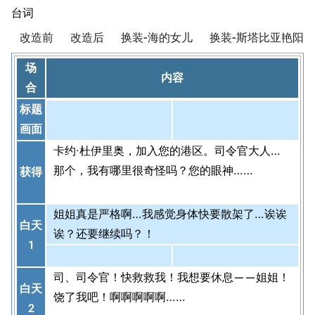
台词
改造前
改造后
换装-海的女儿
换装-斯塔比亚艳阳下
场
内容
合
标题
画面
卡约·杜伊里奥，加入您的港区。司令官大人…
那个，我有哪里很奇怪吗？您的眼神……
获得
姐姐真是严格啊…我感觉身体快要散架了…诶诶
白天
诶？还要继续吗？！
1
司、司令官！快救救我！我想要休息——姐姐！
白天
饶了我吧！啊啊啊啊啊……
2