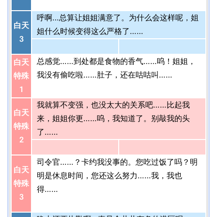
呼啊…总算让姐姐满意了。为什么会这样呢，姐
白天
姐什么时候变得这么严格了……
3
总感觉……到处都是食物的香气……呜！姐姐，
白天
我没有偷吃啦……肚子，还在咕咕叫……
特殊
1
我就算不变强，也没太大的关系吧……比起我
白天
来，姐姐你更……呜，我知道了。别敲我的头
特殊
了……
2
司令官……？卡约我没事的。您吃过饭了吗？明
白天
明是休息时间，您还这么努力……我，我也
特殊
得……
3