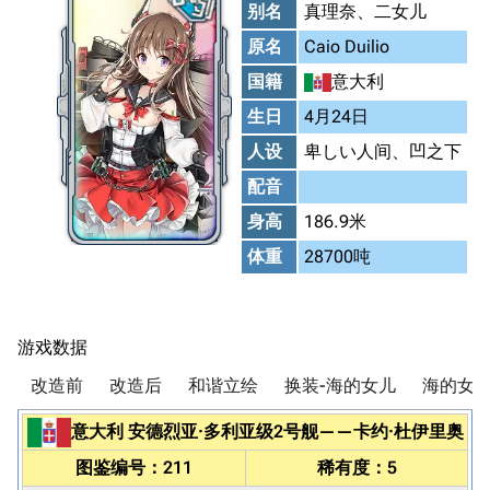
别名
真理奈、二女儿
原名
Caio Duilio
国籍
意大利
生日
4月24日
人设
卑しい人间、凹之下
配音
身高
186.9米
体重
28700吨
游戏数据
改造前
改造后
和谐立绘
换装-海的女儿
海的女儿
意大利
安德烈亚·多利亚级2号舰
——
卡约·杜伊里奥
图鉴编号：211
稀有度：5