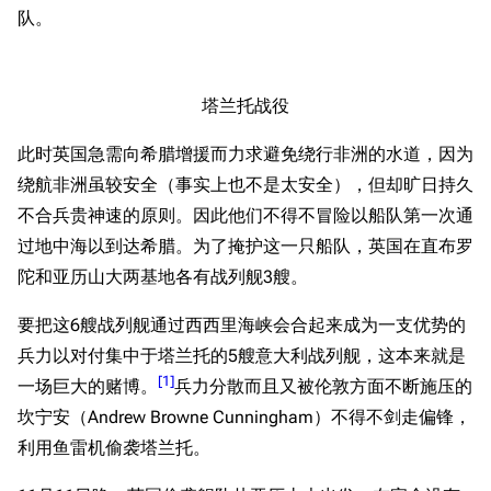
队。
塔兰托战役
此时英国急需向希腊增援而力求避免绕行非洲的水道，因为
绕航非洲虽较安全（事实上也不是太安全），但却旷日持久
不合兵贵神速的原则。因此他们不得不冒险以船队第一次通
过地中海以到达希腊。为了掩护这一只船队，英国在直布罗
陀和亚历山大两基地各有战列舰3艘。
要把这6艘战列舰通过西西里海峡会合起来成为一支优势的
兵力以对付集中于塔兰托的5艘意大利战列舰，这本来就是
[
1
]
一场巨大的赌博。
兵力分散而且又被伦敦方面不断施压的
坎宁安（Andrew Browne Cunningham）不得不剑走偏锋，
利用鱼雷机偷袭塔兰托。