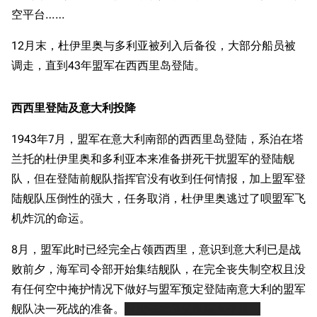
空平台……
12月末，杜伊里奥与多利亚被列入后备役，大部分船员被
调走，直到43年盟军在西西里岛登陆。
西西里登陆及意大利投降
1943年7月，盟军在意大利南部的西西里岛登陆，系泊在塔
兰托的杜伊里奥和多利亚本来准备拼死干扰盟军的登陆舰
队，但在登陆前舰队指挥官没有收到任何情报，加上盟军登
陆舰队压倒性的强大，任务取消，杜伊里奥逃过了呗盟军飞
机炸沉的命运。
8月，盟军此时已经完全占领西西里，意识到意大利已是战
败前夕，海军司令部开始集结舰队，在完全丧失制空权且没
有任何空中掩护情况下做好与盟军预定登陆南意大利的盟军
舰队决一死战的准备。
对没错就是意版菊水作战！