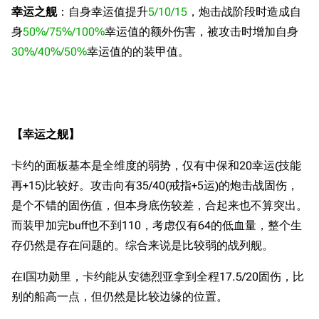
旧日本八八舰队
幸运之舰
：自身幸运值提升
5/10/15
，炮击战阶段时造成自
身
50%/75%/100%
幸运值的额外伤害，被攻击时增加自身
旧日本军舰一览
30%/40%/50%
幸运值的的装甲值。
近代中国图纸舰
解放军主战舰艇
友情链接
资料站
【幸运之舰】
舰少资料库
JSTOR期刊图书馆
卡约的面板基本是全维度的弱势，仅有中保和20幸运(技能
NGA战舰少女R专
Navweaps（镜
区
像）
再+15)比较好。攻击向有35/40(戒指+5运)的炮击战固伤，
游戏数据
萌娘百科战舰少女
Navypedia
是个不错的固伤值，但本身底伤较差，合起来也不算突出。
台词
苍青幻影wiki（只
Naval
而装甲加完buff也不到110，考虑仅有64的低血量，整个生
Encyclopedia
读）
原型简介
存仍然是存在问题的。综合来说是比较弱的战列舰。
NavSource
四叶草剧场BiliWiki
服役历史
在I国功勋里，卡约能从安德烈亚拿到全程17.5/20固伤，比
Wings Aviation
战列舰论坛
一战时期
别的船高一点，但仍然是比较边缘的位置。
Secret Projects论
装甲航母网
领土纠纷
坛