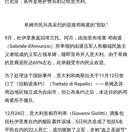
巴尼亚，条件是将萨赞岛割让给意大利。
阜姆市民兴高采烈的迎接邓南遮的“部队”
9月，杜伊里奥返回塔兰托。同月，由加里布埃莱·邓南遮
（Gabriele d’Annunzio）所率领的由退伍军人和极端民族主
义者组成的义军占领阜姆，随即宣布并入意大利。由于阜姆
的意裔居民达65%左右，此举颇受市内民众欢迎。
为了处理这个国际事件，意大利和南斯拉夫于11月12日签
订了《拉帕诺条约》（Trattato di Rapallo）——阜姆及其
周边地区独立成为自由市，但公布条约之后，未达目的的邓
南遮拒不撤兵。
12月24日，意大利首相乔利蒂（Giovanni Giolitti）调集包
括杜伊里奥在内的舰队轰炸该城，5日间共造成了包括5名
平民在内的22人死亡，成功驱散了义军，史称“血之圣诞节”