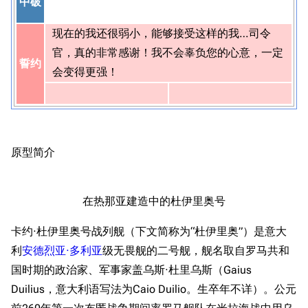
中破
现在的我还很弱小，能够接受这样的我…司令
官，真的非常感谢！我不会辜负您的心意，一定
誓约
会变得更强！
原型简介
在热那亚建造中的杜伊里奥号
卡约·杜伊里奥号战列舰（下文简称为“杜伊里奥”）是意大
利
安德烈亚·多利亚
级无畏舰的二号舰，舰名取自罗马共和
国时期的政治家、军事家盖乌斯·杜里乌斯（Gaius
Duilius，意大利语写法为Caio Duilio。生卒年不详）。公元