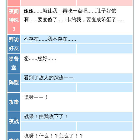
姐姐……就让我，再吃一点吧……肚子好饿
夜间
啊……要变傻了……卡约我，要变成笨蛋了……
特殊
3
不存在……我不存在……
拜访
好友
您……您好……
提督
室
看到了敌人的踪迹——
阵型
嘿呀——！
攻击
战果！由我收下了！
夜战
噫呀！什么！？怎么了！？