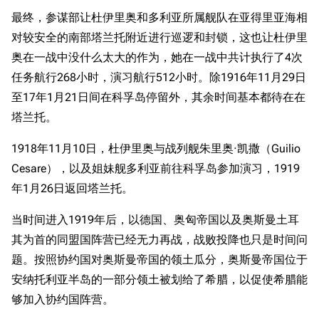
最终，参谋部让杜伊里奥和多利亚所属舰队在亚得里亚海相
对较安全的南部塔兰托附近进行巡逻和封锁，这也让杜伊里
奥在一战中没什么太大的作为，她在一战中共计执行了4次
任务航行268小时，演习航行512小时。除1916年11月29日
至17年1月21日间在科孚岛停留外，其余时间基本都待在在
塔兰托。
1918年11月10日，杜伊里奥与战列舰朱里奥·凯撒（Guilio
Cesare），以及姐妹舰多利亚前往科孚岛参加演习，1919
年1月26日返回塔兰托。
当时间进入1919年后，以德国、奥匈帝国以及奥斯曼土耳
其为首的同盟国阵营已经无力再战，战败投降也只是时间问
题。按照协约国对奥斯曼帝国的领土瓜分，奥斯曼帝国位于
安纳托利亚半岛的一部分领土被划给了希腊，以促使希腊能
够加入协约国阵营。