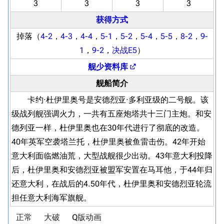
3
3
3
3
获得方式
掉落（
4-2
，
4-3
，
4-4
，
5-1
，
5-2
，
5-4
，
5-5
，
8-2
，
9-
1
，
9-2
，
决战E5
）
舰少资料库
舰船简介
卡约·杜伊里奥号是安德烈亚·多利亚级的二号舰。该
级战列舰强调火力，一共有五座炮塔共十三门主炮。和安
德列亚一样，杜伊里奥也在30年代进行了彻底的改造。
40年英军空袭塔兰托，杜伊里奥被鱼雷击伤。42年开始
意大利面临燃油荒，大型战舰很少出动。43年意大利投降
后，杜伊里奥和安德烈亚被盟军安置在马耳他，于44年归
还意大利，在战后的4.50年代，杜伊里奥和安德烈亚轮流
担任意大利海军旗舰。
正常
大破
Q版动画