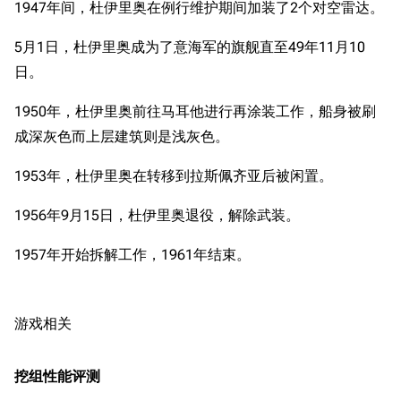
1947年间，杜伊里奥在例行维护期间加装了2个对空雷达。
收藏室
特殊成就
配音演员
5月1日，杜伊里奥成为了意海军的旗舰直至49年11月10
宿舍与家具
物品道具
艾拉微博存档
日。
餐厅与料理
历次活动关卡图标
1950年，杜伊里奥前往马耳他进行再涂装工作，船身被刷
浴室
舰娘对话小剧场
成深灰色而上层建筑则是浅灰色。
学院与战术
舰船造船厂一览
1953年，杜伊里奥在转移到拉斯佩齐亚后被闲置。
放映厅
舰船归宿一览
1956年9月15日，杜伊里奥退役，解除武装。
战区支队基地
舰名溯源
工程局
舰艇徽章与格言
1957年开始拆解工作，1961年结束。
特别船坞
图纸舰与未成舰
蒸汽轮机基础
游戏相关
美海军惯导系统
挖组性能评测
意大利军舰一览