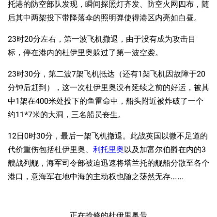
托港的防空部队发现，瞬间探照灯齐发、防空火网四布，随
后其中两架投下带降落伞的照明弹使得港区内亮如白昼。
23时20分左右，第一波飞机撤退，由于没有成为攻击目
标，停在港内的杜伊里奥躲过了第一波空袭。
23时30分，第二波7架飞机抵达（还有1架飞机因故障于20
分钟后赶到），这一次杜伊里奥没有延续之前的好运，被其
中1架在400米处投下的鱼雷命中，船头附近被炸破了一个
约11*7米的大洞，三名船员丧生。
12日0时30分，最后一架飞机撤退。此战英国以微不足道的
代价重伤包括杜伊里奥、
利托里奥
以及加富尔伯爵在内的3
艘战列舰，海军司令部被迫迅速将塔兰托的舰船分散至各个
港口，意海军在地中海的主动权也随之荡然无存……
正在抢修的杜伊里奥号