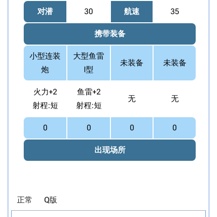
对潜
30
航速
35
携带装备
小型连装
大型鱼雷
未装备
未装备
炮
Ⅰ型
火力+2
鱼雷+2
无
无
射程:短
射程:短
0
0
0
0
出现场所
正常
Q版