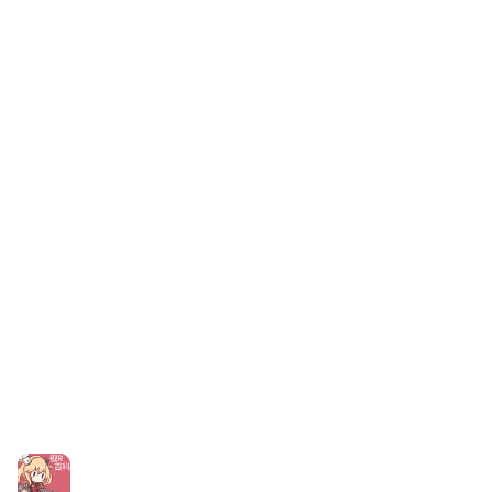
旧日本八八舰队
旧日本军舰一览
近代中国图纸舰
解放军主战舰艇
友情链接
资料站
舰少资料库
JSTOR期刊图书馆
NGA战舰少女R专
Navweaps（镜
区
像）
萌娘百科战舰少女
Navypedia
苍青幻影wiki（只
Naval
Encyclopedia
读）
NavSource
四叶草剧场BiliWiki
敌舰数据
Wings Aviation
战列舰论坛
驱逐Α级
Secret Projects论
装甲航母网
驱逐Β级
坛