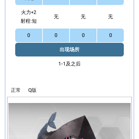
火力+2
无
无
无
射程:短
0
0
0
0
出现场所
1-1及之后
正常
Q版
点