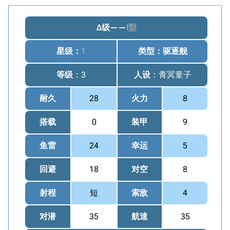
Δ级——
Ⅰ型
星级
：
1
类型
：驱逐舰
等级
：3
人设
：青冥童子
耐久
28
火力
8
搭载
0
装甲
9
鱼雷
24
幸运
5
回避
18
对空
8
射程
短
索敌
4
对潜
35
航速
35