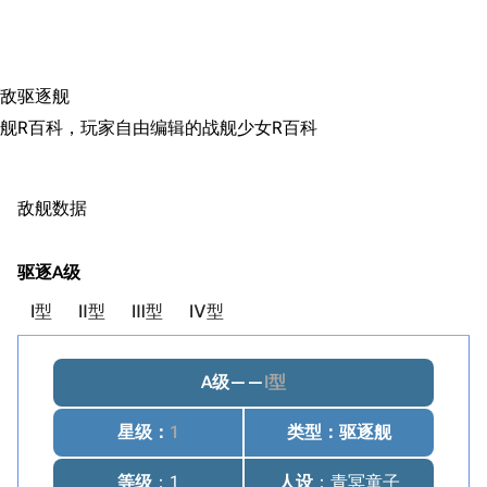
搜索
敌驱逐舰
舰R百科，玩家自由编辑的战舰少女R百科
敌舰数据
驱逐Α级
Ⅰ型
Ⅱ型
Ⅲ型
Ⅳ型
Α级——
Ⅰ型
星级
：
1
类型
：驱逐舰
等级
：1
人设
：青冥童子