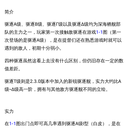
简介
驱逐Α级、驱逐Β级、驱逐Γ级以及驱逐Δ级均为深海栖舰部
队的主力之一，玩家第一次接触敌驱逐在游戏
1-1
图（第一
次登场的是驱逐Α级），是在提督们还在熟悉游戏时就可以
遇到的敌人，初期十分弱小。
四种驱逐虽然这看上去没有什么区别，但仍旧存在一定的数
值差距。
驱逐Τ级则是2.3.0版本中加入的新锐驱逐舰，实力大约比Α
级~Δ级高一阶，拥有与其他敌方驱逐舰不同的立绘。
实力
在
1-1
图出门点即可高几率遇到驱逐Α级Ⅰ型（白皮），是在