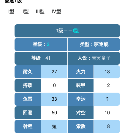
驱逐Τ级
Ⅰ型
Ⅱ型
Ⅲ型
Ⅳ型
Τ级——
Ⅰ型
星级
：
3
类型
：驱逐舰
等级
：41
人设
：青冥童子
耐久
27
火力
18
搭载
0
装甲
12
鱼雷
33
幸运
？
回避
60
对空
10
射程
短
索敌
18