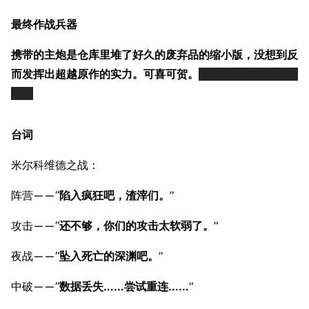
导航
游戏系统
舰娘与装备
最终作战兵器
首页
新手入门
按编号
推荐角色与游戏技
携带的主炮是仓库里堆了好久的废弃品的缩小版，没想到反
最近更改
按类型
巧
而发挥出超越原作的实力。可喜可贺。
到了深海仍是一个傻
留言讨论页
按国籍
海域资料
大妞
新文件
舰娘获得方式
经验计算
新页面
换装
台词
远征
帮助
深海舰队
任务
米尔科维德之战：
资助百科
装备图鉴
好感度
阵营——“
陷入疯狂吧，渣滓们。
”
编辑规范
装备属性一览
战利品与功勋
攻击——“
还不够，你们的攻击太软弱了。
”
随便逛逛
技能
特殊页面
夜战——“
坠入死亡的深渊吧。
”
战斗机制
上传文件
中破——“
数据丢失……尝试重连……
”