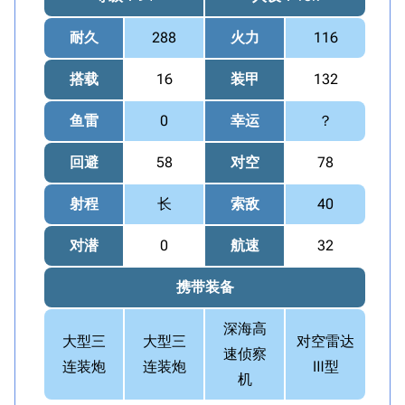
耐久
288
火力
116
搭载
16
装甲
132
鱼雷
0
幸运
？
回避
58
对空
78
射程
长
索敌
40
对潜
0
航速
32
携带装备
深海高
大型三
大型三
对空雷达
速侦察
连装炮
连装炮
Ⅲ型
机