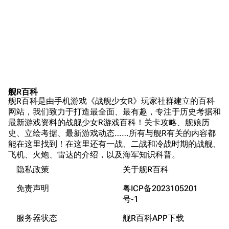
苍青幻影wiki（只
Naval
Encyclopedia
读）
NavSource
四叶草剧场BiliWiki
Wings Aviation
战列舰论坛
Secret Projects论
装甲航母网
坛
Dreadnoughtproject
Shipbucket像素战
舰R百科
清除缓存
舰R百科是由手机游戏《战舰少女R》玩家社群建立的百科
舰
战舰计划1900-
网站，我们致力于打造最全面、最有趣，专注于历史考据和
1950
最新游戏资料的战舰少女R游戏百科！关卡攻略、舰娘历
美国海军历史手册
链入页面
史、立绘考据、最新游戏动态……所有与舰R有关的内容都
能在这里找到！在这里还有一战、二战和冷战时期的战舰、
平贺让数字档案馆
相关更改
飞机、火炮、雷达的介绍，以及海军知识科普。
Hyper War
隐私政策
关于舰R百科
可打印版
敌舰数据
Fold3
固定链接
免责声明
粤ICP备2023105201
游戏相关
大英帝国战争博物
号-1
页面信息
401的评价
未登录
馆
服务器状态
舰R百科APP下载
未登录用户的IP地址会在进行任意编辑后公开展示。
台词
Naval History
Cargo数据