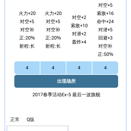
对空+5
火力+20
火力+20
索敌+16
对空+2
对空+5
对空+5
命中+24
索敌+10
对空补
对空补
对潜+5
对潜+2
正:20%
正:20%
回避+3
轰炸+4
射程:长
射程:长
对空补
正:50%
4
4
4
4
出现场所
2017春季活动Ex-5 最后一波旗舰
正常
Q版
点击加载Q版小人