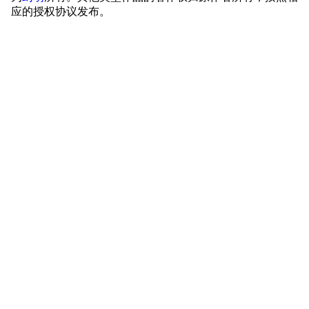
应的授权协议发布。
特别船坞
图纸舰与未成舰
蒸汽轮机基础
美海军惯导系统
意大利军舰一览
旧日本八八舰队
旧日本军舰一览
近代中国图纸舰
解放军主战舰艇
友情链接
资料站
舰少资料库
JSTOR期刊图书馆
NGA战舰少女R专
Navweaps（镜
区
像）
萌娘百科战舰少女
Navypedia