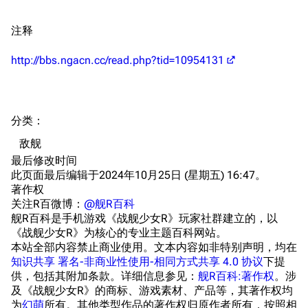
港区系统
杂学考据
游戏动态
注释
头像
考据勘误汇总
卫星观测
勋章
游戏BUG汇总
历次场刊
http://bbs.ngacn.cc/read.php?tid=10954131
音乐
历代登录界面
运营历史
提督府
术语词典
参与画师
分类
：​
收藏室
特殊成就
配音演员
敌舰
宿舍与家具
物品道具
艾拉微博存档
最后修改时间
此页面最后编辑于2024年10月25日 (星期五) 16:47。
餐厅与料理
历次活动关卡图标
著作权
浴室
舰娘对话小剧场
关注R百微博：
@舰R百科
舰R百科是手机游戏《战舰少女R》玩家社群建立的，以
学院与战术
舰船造船厂一览
《战舰少女R》为核心的专业主题百科网站。
本站全部内容禁止商业使用。文本内容如非特别声明，均在
放映厅
舰船归宿一览
知识共享 署名-非商业性使用-相同方式共享 4.0 协议
下提
供，包括其附加条款。详细信息参见：
舰R百科:著作权
。涉
战区支队基地
舰名溯源
及《战舰少女R》的商标、游戏素材、产品等，其著作权均
工程局
舰艇徽章与格言
为
幻萌
所有。其他类型作品的著作权归原作者所有，按照相