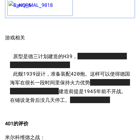
游戏相关
 原型是德三计划建造的H39，
不是H39和兴登堡有毛
关系，不是要命名为胡腾吗
 此舰1939设计，准备装配420炮。这样可以使得德国
海军在很长一段时间里保持火力优势
然而可悲的元首还
不知道yamato的存在
建造前提是1945年前不开战。
在铺设龙骨后没几天停工。
德意志幻想黑科技
11.9万
1696
6690
401的评价
舰R百科
米尔科维德之战：