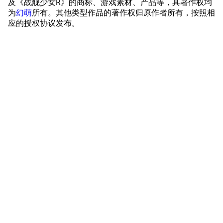
及《战舰少女R》的商标、游戏素材、产品等，其著作权均
工程局
舰艇徽章与格言
为
幻萌
所有。其他类型作品的著作权归原作者所有，按照相
应的授权协议发布。
特别船坞
图纸舰与未成舰
蒸汽轮机基础
美海军惯导系统
意大利军舰一览
旧日本八八舰队
旧日本军舰一览
近代中国图纸舰
解放军主战舰艇
友情链接
资料站
舰少资料库
JSTOR期刊图书馆
NGA战舰少女R专
Navweaps（镜
区
像）