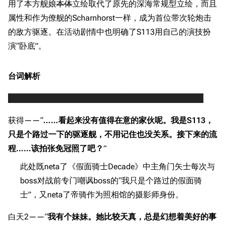
用了本方舰娘
本体
立绘取代了原先的深海常规型立绘，而且
属性和作为僚舰的Scharnhorst一样，成为首位带次轮炮击
的敌方驱逐。在活动剧情中也明确了S113用自己的演技扮
演“卧底”。
台词解析
除了极少数以外应该都在玩《假面骑士Decade》的梗》
获得——“
……看起来没有值得在意的家伙呢。我是S113，
只是个路过一下的驱逐舰，不用记住也没关系。接下来的流
程……该拍张免冠照了吧？
”
此处既neta了《假面骑士Decade》中主角门矢士每次与
boss对战前专门嘲讽boss的“我只是个路过的假面骑
士”，又neta了帝骑作为照相馆的摄影师身份。
白天2——“
我有个妹妹。她比较天真，总是幻想着美好的事