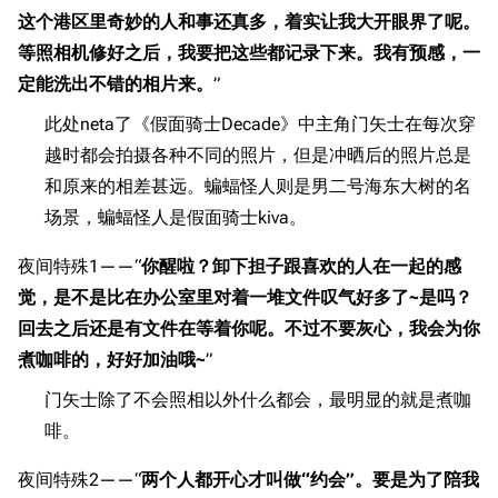
这个港区里奇妙的人和事还真多，着实让我大开眼界了呢。
等照相机修好之后，我要把这些都记录下来。我有预感，一
定能洗出不错的相片来。
”
此处neta了《假面骑士Decade》中主角门矢士在每次穿
越时都会拍摄各种不同的照片，但是冲晒后的照片总是
和原来的相差甚远。蝙蝠怪人则是男二号海东大树的名
场景，蝙蝠怪人是假面骑士kiva。
夜间特殊1——“
你醒啦？卸下担子跟喜欢的人在一起的感
觉，是不是比在办公室里对着一堆文件叹气好多了~是吗？
回去之后还是有文件在等着你呢。不过不要灰心，我会为你
煮咖啡的，好好加油哦~
”
门矢士除了不会照相以外什么都会，最明显的就是煮咖
啡。
夜间特殊2——“
两个人都开心才叫做“约会”。要是为了陪我