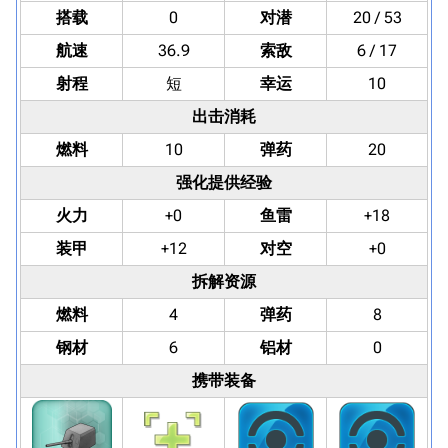
搭载
0
对潜
20 / 53
航速
36.9
索敌
6 / 17
射程
短
幸运
10
出击消耗
燃料
10
弹药
20
强化提供经验
火力
+0
鱼雷
+18
装甲
+12
对空
+0
拆解资源
燃料
4
弹药
8
钢材
6
铝材
0
携带装备