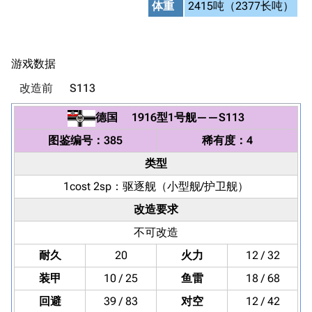
体重
2415吨（2377长吨）
游戏数据
改造前
S113
德国
1916型1号舰
——
S113
图鉴编号：385
稀有度：4
类型
1cost 2sp：
驱逐舰
（小型舰/护卫舰）
改造要求
不可改造
耐久
20
火力
12 / 32
装甲
10 / 25
鱼雷
18 / 68
回避
39 / 83
对空
12 / 42