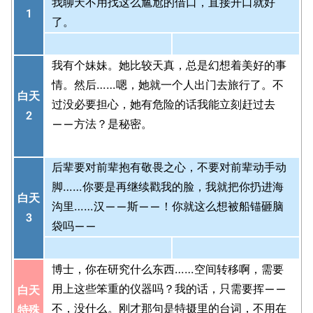
我聊天不用找这么尴尬的借口，直接开口就好
1
了。
我有个妹妹。她比较天真，总是幻想着美好的事
情。然后……嗯，她就一个人出门去旅行了。不
白天
过没必要担心，她有危险的话我能立刻赶过去
2
——方法？是秘密。
后辈要对前辈抱有敬畏之心，不要对前辈动手动
脚……你要是再继续戳我的脸，我就把你扔进海
白天
沟里……汉——斯——！你就这么想被船锚砸脑
3
袋吗——
博士，你在研究什么东西……空间转移啊，需要
用上这些笨重的仪器吗？我的话，只需要挥——
白天
不，没什么。刚才那句是特摄里的台词，不用在
特殊