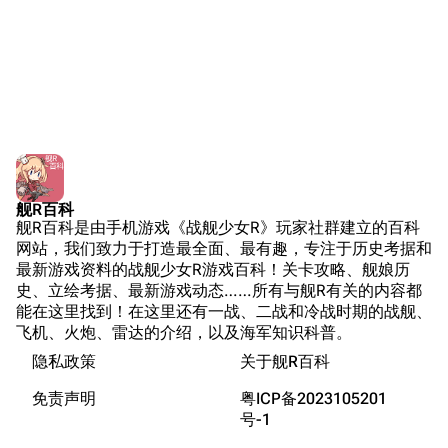
萌娘百科战舰少女
Navypedia
苍青幻影wiki（只
Naval
Encyclopedia
读）
NavSource
四叶草剧场BiliWiki
Wings Aviation
战列舰论坛
Secret Projects论
装甲航母网
坛
Dreadnoughtproject
Shipbucket像素战
舰R百科
游戏数据
清除缓存
舰R百科是由手机游戏《战舰少女R》玩家社群建立的百科
舰
战舰计划1900-
台词
网站，我们致力于打造最全面、最有趣，专注于历史考据和
1950
最新游戏资料的战舰少女R游戏百科！关卡攻略、舰娘历
原型简介
美国海军历史手册
链入页面
史、立绘考据、最新游戏动态……所有与舰R有关的内容都
游戏相关
能在这里找到！在这里还有一战、二战和冷战时期的战舰、
平贺让数字档案馆
相关更改
飞机、火炮、雷达的介绍，以及海军知识科普。
帝骑姐
Hyper War
隐私政策
关于舰R百科
可打印版
“卧底”
Fold3
固定链接
免责声明
粤ICP备2023105201
台词解析
大英帝国战争博物
号-1
页面信息
同厂舰娘
未登录
馆