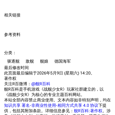
港区系统
杂学考据
游戏动态
相关链接
头像
考据勘误汇总
卫星观测
勋章
游戏BUG汇总
历次场刊
参考资料
音乐
历代登录界面
运营历史
提督府
术语词典
参与画师
分类
：​
收藏室
特殊成就
配音演员
驱逐舰
敌舰
舰娘
德国海军
宿舍与家具
物品道具
艾拉微博存档
最后修改时间
此页面最后编辑于2026年5月9日 (星期六) 14:20。
餐厅与料理
历次活动关卡图标
著作权
浴室
舰娘对话小剧场
关注R百微博：
@舰R百科
舰R百科是手机游戏《战舰少女R》玩家社群建立的，以
学院与战术
舰船造船厂一览
《战舰少女R》为核心的专业主题百科网站。
本站全部内容禁止商业使用。文本内容如非特别声明，均在
放映厅
舰船归宿一览
知识共享 署名-非商业性使用-相同方式共享 4.0 协议
下提
供，包括其附加条款。详细信息参见：
舰R百科:著作权
。涉
战区支队基地
舰名溯源