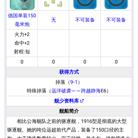
德国单装150
无
不可装备
不可装备
毫米炮
火力+2
命中+2
射程:
短
0
0
0
0
获得方式
掉落（
9-1
）
特殊掉落（
远洋破袭——跨越静海
E6）
舰少资料库
舰船简介
相比公海舰队之前的驱逐舰，1916型是彻底的大型
驱逐舰。她的吨位远超前代产品，装备了150口径的主