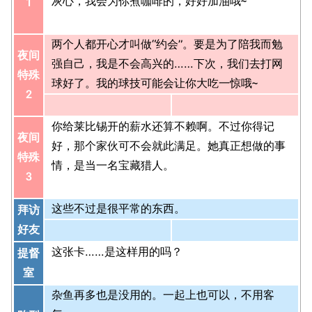
灰心，我会为你煮咖啡的，好好加油哦~
1
两个人都开心才叫做“约会”。要是为了陪我而勉
夜间
强自己，我是不会高兴的……下次，我们去打网
特殊
球好了。我的球技可能会让你大吃一惊哦~
2
你给莱比锡开的薪水还算不赖啊。不过你得记
夜间
好，那个家伙可不会就此满足。她真正想做的事
特殊
情，是当一名宝藏猎人。
3
这些不过是很平常的东西。
拜访
好友
这张卡……是这样用的吗？
提督
室
杂鱼再多也是没用的。一起上也可以，不用客