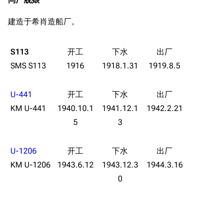
导航
游戏系统
舰娘与装备
建造于希肖造船厂。
首页
新手入门
按编号
S113
推荐角色与游戏技
最近更改
按类型
巧
SMS S113
1916
1918.1.31
1919.8.5
留言讨论页
按国籍
海域资料
新文件
舰娘获得方式
经验计算
U-441
KM U-441
1940.10.1
1941.12.1
1942.2.21
新页面
换装
远征
5
3
帮助
深海舰队
任务
资助百科
装备图鉴
好感度
U-1206
编辑规范
装备属性一览
KM U-1206
1943.6.12
1943.12.3
1944.3.16
战利品与功勋
0
随便逛逛
技能
特殊页面
战斗机制
上传文件