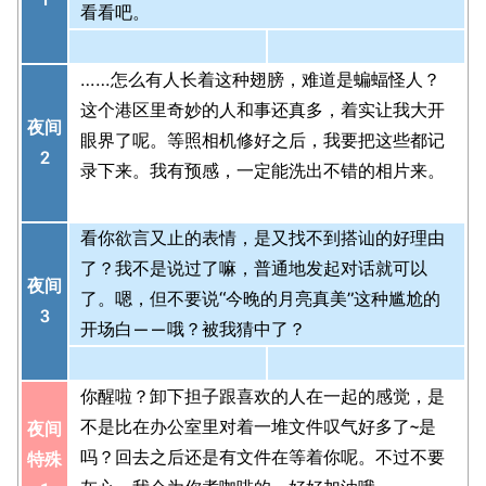
看看吧。
……怎么有人长着这种翅膀，难道是蝙蝠怪人？
这个港区里奇妙的人和事还真多，着实让我大开
夜间
眼界了呢。等照相机修好之后，我要把这些都记
2
录下来。我有预感，一定能洗出不错的相片来。
看你欲言又止的表情，是又找不到搭讪的好理由
了？我不是说过了嘛，普通地发起对话就可以
夜间
了。嗯，但不要说“今晚的月亮真美”这种尴尬的
3
开场白——哦？被我猜中了？
你醒啦？卸下担子跟喜欢的人在一起的感觉，是
不是比在办公室里对着一堆文件叹气好多了~是
夜间
吗？回去之后还是有文件在等着你呢。不过不要
特殊