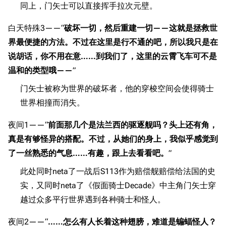
同上，门矢士可以直接挥手拉次元壁。
白天特殊3——“
破坏一切，然后重建一切——这就是拯救世
界最便捷的方法。不过在这里是行不通的吧，所以我只是在
说胡话，你不用在意……到我们了，这里的云霄飞车可不是
温和的类型哦——
”
门矢士被称为世界的破坏者，他的穿梭空间会使得骑士
世界相撞而消失。
夜间1——“
前面那几个是法兰西的驱逐舰吗？头上还有角，
真是有够怪异的搭配。不过，从她们的身上，我似乎感觉到
了一丝熟悉的气息……有趣，跟上去看看吧。
”
此处同时neta了一战后S113作为赔偿舰赔偿给法国的史
实，又同时neta了《假面骑士Decade》中主角门矢士穿
越过众多平行世界遇到各种骑士和怪人。
夜间2——“
……怎么有人长着这种翅膀，难道是蝙蝠怪人？