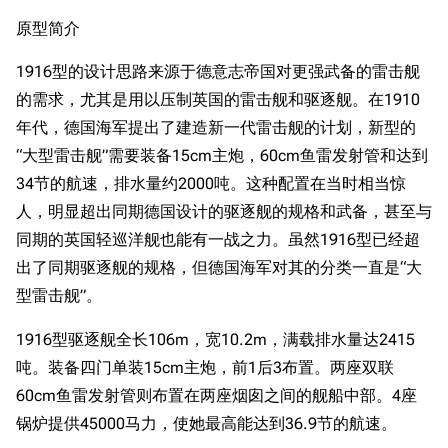
原型简介
1916型的设计思路来源于德意志帝国对更强武备的雷击舰
的需求，尤其是用以压制英国的雷击舰和驱逐舰。在1910
年代，德国海军提出了建造新一代雷击舰的计划，新型的
“大型雷击舰”需要装备15cm主炮，60cm鱼雷发射管和达到
34节的航速，排水量约2000吨。这种配置在当时相当惊
人，明显超出同期德国设计的驱逐舰的规格和武备，甚至与
同期的英国轻巡洋舰也能有一战之力。虽然1916型已经超
出了同期驱逐舰的规格，但德国海军对其的分类一直是“大
型雷击舰”。
1916型驱逐舰全长106m，宽10.2m，满载排水量达2415
吨。装备四门单装15cm主炮，前1后3布置。两座双联
60cm鱼雷发射管则布置在两座烟囱之间的舰船中部。4座
锅炉提供45000马力，使她最高能达到36.9节的航速。