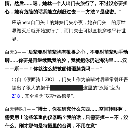
情。然后……嗯，她就一个人出门去旅行了。不过没必要担
心，她有危险的话我能立刻赶过去——方法？是秘密。
”
应该neta自门矢士的妹妹门矢小夜，她在门矢士的原世
界毁灭后就开始旅行了，而门矢士可以直接穿梭平行世
界。
白天3——“
后辈要对前辈抱有敬畏之心，不要对前辈动手动
脚……你要是再继续戳我的脸，我就把你扔进海沟里……汉
——斯——！你就这么想被船锚砸脑袋吗——
”
出自《假面骑士ZIO》，门矢士作为前辈对后辈常磐庄吾
摆出了很大的架子
甚至抢了主角。
这里的“汉斯”应为
Z18
，其全名为“汉斯•吕德曼”。
白天特殊1——“
博士，你在研究什么东西……空间转移啊，
需要用上这些笨重的仪器吗？我的话，只需要挥——不，没
什么。刚才那句是特摄里的台词，不用在意
”