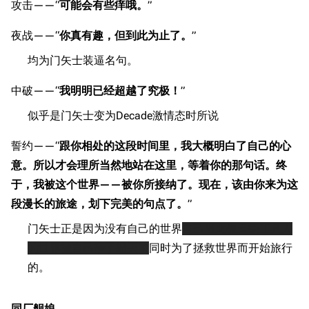
攻击——“
可能会有些痒哦。
”
夜战——“
你真有趣，但到此为止了。
”
均为门矢士装逼名句。
中破——“
我明明已经超越了究极！
”
似乎是门矢士变为Decade激情态时所说
誓约——“
跟你相处的这段时间里，我大概明白了自己的心
意。所以才会理所当然地站在这里，等着你的那句话。终
于，我被这个世界——被你所接纳了。现在，该由你来为这
段漫长的旅途，划下完美的句点了。
”
门矢士正是因为没有自己的世界
自己当龙傲天级工具人
的世界被自己亲手毁灭了
同时为了拯救世界而开始旅行
的。
11.9万
1696
6687
舰R百科
同厂舰娘