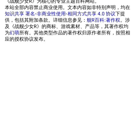
《战舰少女R》为核心的专业主题百科网站。
本站全部内容禁止商业使用。文本内容如非特别声明，均在
放映厅
舰船归宿一览
知识共享 署名-非商业性使用-相同方式共享 4.0 协议
下提
供，包括其附加条款。详细信息参见：
舰R百科:著作权
。涉
战区支队基地
舰名溯源
及《战舰少女R》的商标、游戏素材、产品等，其著作权均
工程局
舰艇徽章与格言
为
幻萌
所有。其他类型作品的著作权归原作者所有，按照相
应的授权协议发布。
特别船坞
图纸舰与未成舰
蒸汽轮机基础
美海军惯导系统
意大利军舰一览
旧日本八八舰队
旧日本军舰一览
近代中国图纸舰
解放军主战舰艇
友情链接
资料站