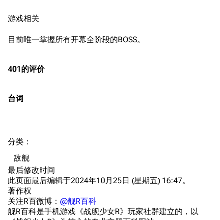
技能
游戏相关
特殊页面
战斗机制
上传文件
目前唯一掌握所有开幕全阶段的BOSS。
港区系统
杂学考据
游戏动态
401的评价
头像
考据勘误汇总
卫星观测
勋章
游戏BUG汇总
历次场刊
台词
音乐
历代登录界面
运营历史
提督府
术语词典
参与画师
分类
：​
收藏室
特殊成就
配音演员
敌舰
宿舍与家具
物品道具
艾拉微博存档
最后修改时间
此页面最后编辑于2024年10月25日 (星期五) 16:47。
餐厅与料理
历次活动关卡图标
著作权
浴室
舰娘对话小剧场
关注R百微博：
@舰R百科
舰R百科是手机游戏《战舰少女R》玩家社群建立的，以
学院与战术
舰船造船厂一览