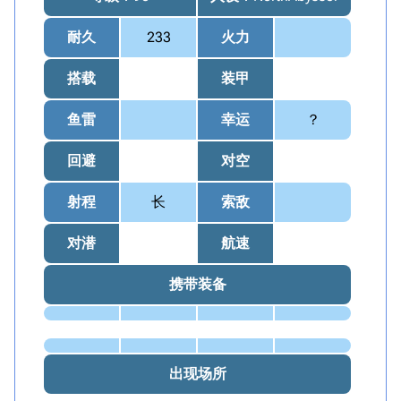
耐久
233
火力
搭载
装甲
鱼雷
幸运
？
回避
对空
射程
长
索敌
对潜
航速
携带装备
出现场所