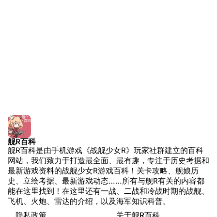
舰少资料库
JSTOR期刊图书馆
NGA战舰少女R专
Navweaps（镜
区
像）
萌娘百科战舰少女
Navypedia
苍青幻影wiki（只
Naval
Encyclopedia
读）
NavSource
四叶草剧场BiliWiki
Wings Aviation
战列舰论坛
Secret Projects论
装甲航母网
坛
Dreadnoughtproject
Shipbucket像素战
舰R百科
清除缓存
舰R百科是由手机游戏《战舰少女R》玩家社群建立的百科
舰
战舰计划1900-
网站，我们致力于打造最全面、最有趣，专注于历史考据和
1950
最新游戏资料的战舰少女R游戏百科！关卡攻略、舰娘历
美国海军历史手册
链入页面
史、立绘考据、最新游戏动态……所有与舰R有关的内容都
能在这里找到！在这里还有一战、二战和冷战时期的战舰、
平贺让数字档案馆
相关更改
飞机、火炮、雷达的介绍，以及海军知识科普。
Hyper War
隐私政策
关于舰R百科
可打印版