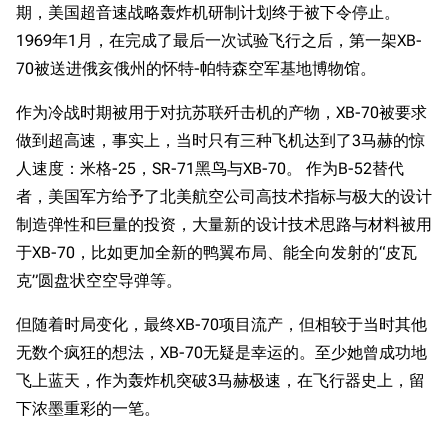
期，美国超音速战略轰炸机研制计划终于被下令停止。
1969年1月，在完成了最后一次试验飞行之后，第一架XB-
11.9万
1696
6687
舰R百科
70被送进俄亥俄州的怀特-帕特森空军基地博物馆。
作为冷战时期被用于对抗苏联歼击机的产物，XB-70被要求
导航
游戏系统
舰娘与装备
做到超高速，事实上，当时只有三种飞机达到了3马赫的惊
首页
新手入门
按编号
人速度：米格-25，SR-71黑鸟与XB-70。 作为B-52替代
推荐角色与游戏技
最近更改
按类型
者，美国军方给予了北美航空公司高技术指标与极大的设计
巧
制造弹性和巨量的投资，大量新的设计技术思路与材料被用
留言讨论页
按国籍
海域资料
于XB-70，比如更加全新的鸭翼布局、能全向发射的“皮瓦
新文件
舰娘获得方式
经验计算
克”圆盘状空空导弹等。
新页面
换装
远征
但随着时局变化，最终XB-70项目流产，但相较于当时其他
帮助
深海舰队
任务
无数个疯狂的想法，XB-70无疑是幸运的。至少她曾成功地
资助百科
装备图鉴
飞上蓝天，作为轰炸机突破3马赫极速，在飞行器史上，留
好感度
下浓墨重彩的一笔。
编辑规范
装备属性一览
战利品与功勋
随便逛逛