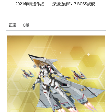
2021年特遣作战——深渊边缘Ex-7 BOSS旗舰
正常
Q版
点