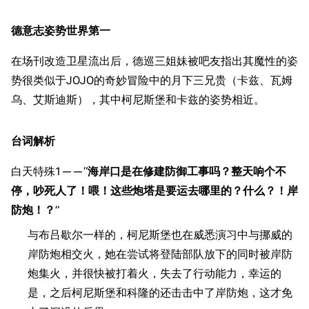
德意志姿势世界第一
在场刊改造卫星流出后，德巡三姐妹被吧友指出其魔性的姿
势很类似于JOJO的奇妙冒险中的月下三兄贵（卡兹、瓦姆
乌、艾斯迪斯），其中柯尼斯堡和卡兹的姿势相近。
台词解析
白天特殊1——“
海岸口是在修建防御工事吗？整天响个不
停，吵死人了！喂！这些炮塔是要运去哪里的？什么？！岸
防炮！？
”
与布吕歇尔一样的，柯尼斯堡也在威悉演习中与挪威的
岸防炮相交火，她在尝试将登陆部队放下的同时被岸防
炮集火，并很快被打着火，失去了行动能力，幸运的
是，之后柯尼斯堡和科隆的还击击中了岸防炮，这才免