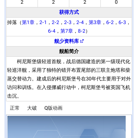
2
2
2
0
获得方式
掉落（
第1章
，
2-1
，
2-2
，
2-3
，
2-4
，
第3章
，
6-2
，
6-3
，
6-4
，
第7章
，
8-2
）
舰少资料库
舰船简介
柯尼斯堡级轻巡首舰，战后德国建造的第一级现代化
轻巡洋舰，采用了独特的错开布置尾部的三联主炮塔和柴
蒸交替动力。建成后的柯尼斯堡号在30年代主要用于对外
访问和训练。在入侵挪威行动中，柯尼斯堡号被英国飞机
击沉。
正常
大破
Q版动画