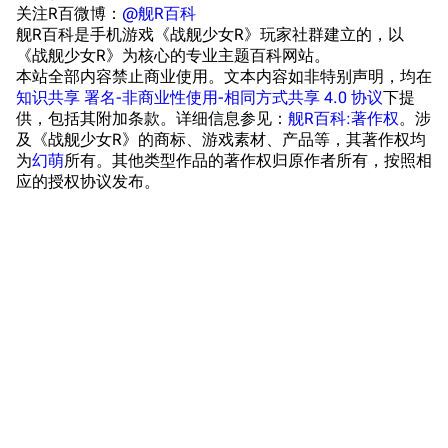
浴室
舰娘对话小剧场
关注R百微博：
@舰R百科
舰R百科是手机游戏《战舰少女R》玩家社群建立的，以
学院与战术
舰船造船厂一览
《战舰少女R》为核心的专业主题百科网站。
本站全部内容禁止商业使用。文本内容如非特别声明，均在
放映厅
舰船归宿一览
知识共享 署名-非商业性使用-相同方式共享 4.0 协议
下提
供，包括其附加条款。详细信息参见：
舰R百科:著作权
。涉
战区支队基地
舰名溯源
及《战舰少女R》的商标、游戏素材、产品等，其著作权均
工程局
舰艇徽章与格言
为
幻萌
所有。其他类型作品的著作权归原作者所有，按照相
应的授权协议发布。
特别船坞
图纸舰与未成舰
蒸汽轮机基础
美海军惯导系统
意大利军舰一览
旧日本八八舰队
旧日本军舰一览
近代中国图纸舰
解放军主战舰艇