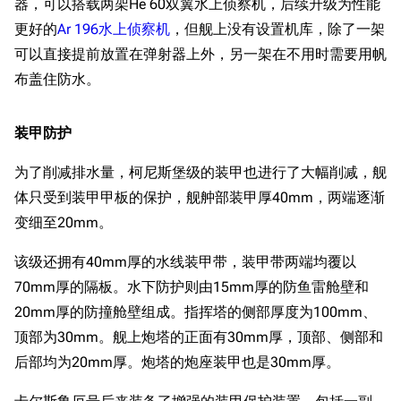
器，可以搭载两架He 60双翼水上侦察机，后续升级为性能
更好的
Ar 196水上侦察机
，但舰上没有设置机库，除了一架
可以直接提前放置在弹射器上外，另一架在不用时需要用帆
布盖住防水。
装甲防护
为了削减排水量，柯尼斯堡级的装甲也进行了大幅削减，舰
体只受到装甲甲板的保护，舰舯部装甲厚40mm，两端逐渐
变细至20mm。
该级还拥有40mm厚的水线装甲带，装甲带两端均覆以
70mm厚的隔板。水下防护则由15mm厚的防鱼雷舱壁和
20mm厚的防撞舱壁组成。指挥塔的侧部厚度为100mm、
顶部为30mm。舰上炮塔的正面有30mm厚，顶部、侧部和
后部均为20mm厚。炮塔的炮座装甲也是30mm厚。