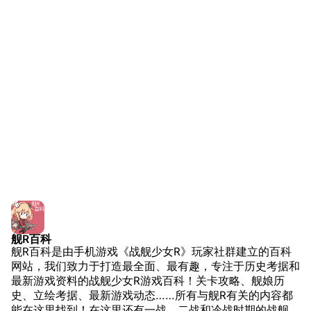
友情链接
资料站
舰少资料库
JSTOR期刊图书馆
游戏数据
NGA战舰少女R专
Navweaps（镜
台词
区
像）
柯尼斯堡级巡洋舰设计简介
萌娘百科战舰少女
Navypedia
舰船设计
苍青幻影wiki（只
Naval
Encyclopedia
读）
基础性能
NavSource
四叶草剧场BiliWiki
武装配置
Wings Aviation
战列舰论坛
装甲防护
Secret Projects论
装甲航母网
原型简介
坛
Dreadnoughtproject
Shipbucket像素战
舰R百科
服役历史
清除缓存
舰R百科是由手机游戏《战舰少女R》玩家社群建立的百科
舰
战舰计划1900-
“威悉演习”行动
网站，我们致力于打造最全面、最有趣，专注于历史考据和
1950
最新游戏资料的战舰少女R游戏百科！关卡攻略、舰娘历
游戏相关
美国海军历史手册
链入页面
史、立绘考据、最新游戏动态……所有与舰R有关的内容都
挖组性能评测
能在这里找到！在这里还有一战、二战和冷战时期的战舰、