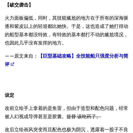
【破交袭击】
火力面板偏低，同时，其技能尴尬的地方在于所有的深海驱
逐和紫皮以上的轻巡都比她快。于是，这也造成了她打得动
的船型基本都没特效，有特效的基本都打不动的尴尬境况，
也因此几乎没有发挥的地方。
——原文来自：
【巨型基础攻略】全技能船只强度分析与简
评
设定
改前立绘手上拿着的是鱼雷，但由于造型和配色问题，经常
被人幻视成导弹甚至是胶囊。
提督 该吃药了。
改后立绘画风突变而且配色也极为阴沉，透露着一股子不良