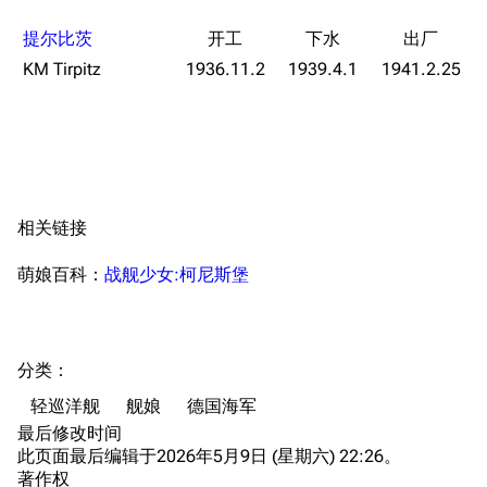
编辑规范
装备属性一览
战利品与功勋
提尔比茨
随便逛逛
技能
KM Tirpitz
1936.11.2
1939.4.1
1941.2.25
特殊页面
战斗机制
上传文件
港区系统
杂学考据
游戏动态
相关链接
头像
考据勘误汇总
卫星观测
勋章
游戏BUG汇总
历次场刊
萌娘百科：
战舰少女:柯尼斯堡
音乐
历代登录界面
运营历史
提督府
术语词典
参与画师
分类
：​
收藏室
特殊成就
配音演员
轻巡洋舰
舰娘
德国海军
宿舍与家具
物品道具
艾拉微博存档
最后修改时间
此页面最后编辑于2026年5月9日 (星期六) 22:26。
餐厅与料理
历次活动关卡图标
著作权