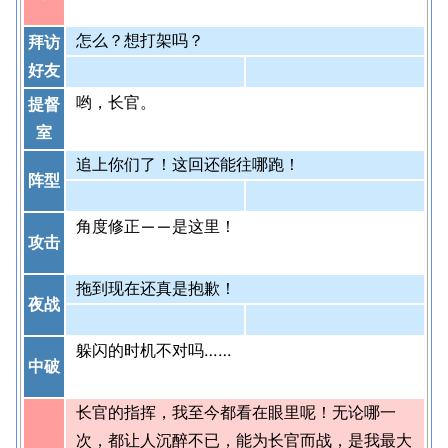
怎么？想打架吗？
拜访
好友
哟，长官。
提督
室
追上你们了！这回还能往哪跑！
阵型
角度修正——是这里！
攻击
拖到现在还真是抱歉！
夜战
躲闪的时机不对吗……
中破
长官的指挥，我至今都看在眼里呢！无论哪一
次，都让人沉醉不已，能为长官而战，是我最大