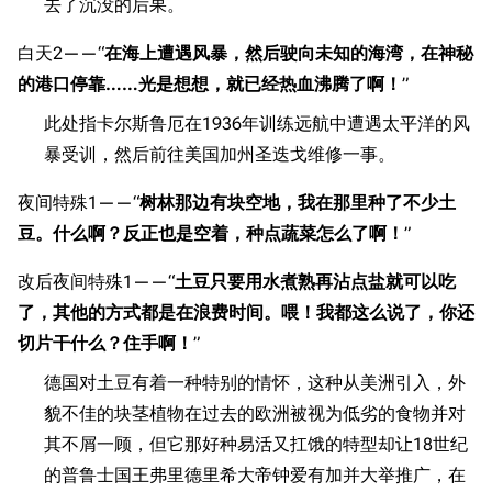
去了沉没的后果。
白天2——“
在海上遭遇风暴，然后驶向未知的海湾，在神秘
的港口停靠……光是想想，就已经热血沸腾了啊！
”
此处指卡尔斯鲁厄在1936年训练远航中遭遇太平洋的风
暴受训，然后前往美国加州圣迭戈维修一事。
夜间特殊1——“
树林那边有块空地，我在那里种了不少土
豆。什么啊？反正也是空着，种点蔬菜怎么了啊！
”
改后夜间特殊1——“
土豆只要用水煮熟再沾点盐就可以吃
了，其他的方式都是在浪费时间。喂！我都这么说了，你还
切片干什么？住手啊！
”
德国对土豆有着一种特别的情怀，这种从美洲引入，外
貌不佳的块茎植物在过去的欧洲被视为低劣的食物并对
其不屑一顾，但它那好种易活又扛饿的特型却让18世纪
的普鲁士国王弗里德里希大帝钟爱有加并大举推广，在