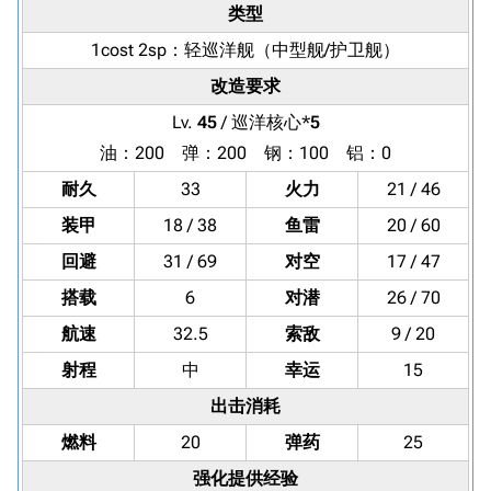
类型
1cost 2sp：
轻巡洋舰
（中型舰/护卫舰）
改造要求
Lv.
45
/ 巡洋核心*
5
油：200 弹：200 钢：100 铝：0
耐久
33
火力
21 / 46
装甲
18 / 38
鱼雷
20 / 60
回避
31 / 69
对空
17 / 47
搭载
6
对潜
26 / 70
航速
32.5
索敌
9 / 20
射程
中
幸运
15
出击消耗
燃料
20
弹药
25
强化提供经验