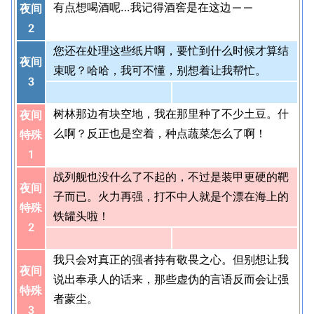
有点想喝酒呢…我记得酒窖是在这边——
夜间
2
您还在处理这些纸片啊，要忙到什么时候才算结
夜间
束呢？哈哈，我可不懂，别想着让我帮忙。
3
树林那边有块空地，我在那里种了不少土豆。什
夜间
么啊？反正也是空着，种点蔬菜怎么了啊！
特殊
1
战列舰也没什么了不起的，不过是装甲更硬的靶
夜间
子而已。火力再强，打不中人就是个漂在海上的
特殊
铁罐头啦！
2
我只会对真正的强者持有敬畏之心。但别想让我
夜间
说出奉承人的话来，那些虚伪的言语反而会让强
特殊
者蒙尘。
3