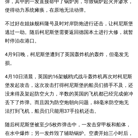
弹，其中的一发直接命中了锅炉房，导致锅炉起火并渗水，
使得动力系统瘫痪，在原地无法动弹。
不过好在姐妹舰科隆号及时对岸防炮进行还击，让柯尼斯堡
逃过一劫。随后柯尼斯堡需要返回德国本土进行大修，就暂
时停泊在港口。
4月9日晚，柯尼斯堡遭到了英国轰炸机的轰炸，但毫发无
损。
4月10日清晨，英国的16架贼鸥式战斗轰炸机再次对柯尼斯
堡发起攻击，这次攻击打得柯尼斯堡的船员们措手不及，还
没来得及架起防空火力，半数的英国的飞机都已经完成俯冲
丢下了炸弹。而且因为防空炮朝向问题，88毫米防空炮无
法打到飞机，船员们只能用37手拉机还击。
随后柯尼斯堡被至少5枚炸弹击中，一发击穿甲板和船体，
在水中爆炸；另一发炸毁了辅助锅炉。空袭开始三小时后，