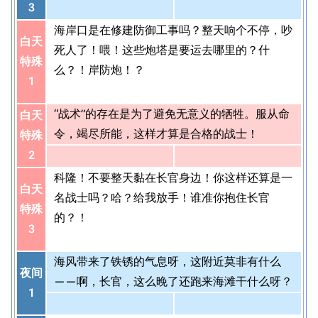
3
海岸口是在修建防御工事吗？整天响个不停，吵
白天
死人了！喂！这些炮塔是要运去哪里的？什
特殊
么？！岸防炮！？
1
“战术”的存在是为了避免无意义的牺牲。服从命
白天
令，竭尽所能，这样才算是合格的战士！
特殊
2
科隆！不要整天黏在长官身边！你这样还算是一
白天
名战士吗？哈？给我放手！谁准你抱住长官
特殊
的？！
3
海风带来了铁锈的气息呀，这附近莫非有什么
夜间
——啊，长官，这么晚了还跑来海滩干什么呀？
1