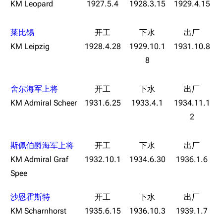
KM Leopard
1927.5.4
1928.3.15
1929.4.15
莱比锡
KM Leipzig
1928.4.28
1929.10.1
1931.10.8
11.9万
1696
6687
舰R百科
8
导航
游戏系统
舰娘与装备
舍尔海军上将
KM Admiral Scheer
1931.6.25
1933.4.1
1934.11.1
首页
新手入门
按编号
2
推荐角色与游戏技
最近更改
按类型
巧
留言讨论页
按国籍
海域资料
斯佩伯爵海军上将
新文件
舰娘获得方式
KM Admiral Graf
1932.10.1
1934.6.30
1936.1.6
经验计算
Spee
新页面
换装
远征
帮助
深海舰队
任务
沙恩霍斯特
KM Scharnhorst
1935.6.15
1936.10.3
1939.1.7
资助百科
装备图鉴
好感度