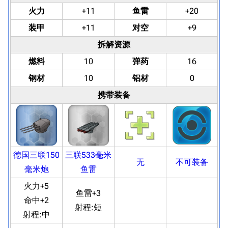
火力
+11
鱼雷
+20
装甲
+11
对空
+9
拆解资源
燃料
10
弹药
16
钢材
10
铝材
0
携带装备
德国三联150
三联533毫米
无
不可装备
毫米炮
鱼雷
火力+5
鱼雷+3
命中+2
射程:
短
射程:
中