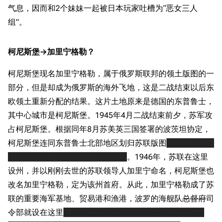
气息，因而和2个妹妹一起被日本玩家吐槽为“恶女三人
组”。
柯尼斯堡→加里宁格勒？
柯尼斯堡现名加里宁格勒，属于俄罗斯联邦的领土版图的一
部分，但是却成为俄罗斯的海外飞地，这是二战结束以后东
欧领土重新分配的结果。这片土地原来是德国的东普鲁士，
其中心城市是柯尼斯堡。1945年4月二战结束前夕，苏军攻
占柯尼斯堡。根据同年8月苏美英三国签署的波茨坦协定，
柯尼斯堡连同东普鲁士北部地区划归苏联版图
当地的德国人
全部被驱逐，德国建筑全部被拆除
。1946年，苏联在这里
设州，并以刚刚去世的苏联领导人加里宁命名，柯尼斯堡也
改名加里宁格勒，定为该州首府。从此，加里宁格勒成了苏
联的重要海军基地、贸易港和渔港，波罗的海舰队
总督府
司
令部就设在这里
，著名的“琥珀”（音译杨塔尔）造船厂和