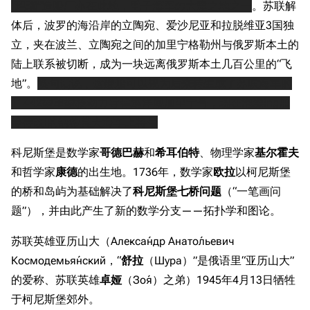
“玛瑙”造船厂亦在此地，
毛子海军の大建之地之一
。苏联解
体后，波罗的海沿岸的立陶宛、爱沙尼亚和拉脱维亚3国独
立，夹在波兰、立陶宛之间的加里宁格勒州与俄罗斯本土的
陆上联系被切断，成为一块远离俄罗斯本土几百公里的“飞
地”。
换句话说，这艘船可以视为后来转生成了苏联海军的
11442型重型核动力导弹巡洋舰加里宁号，
现在泡澡ing加
等待改I的纳希莫夫海军上将号
科尼斯堡是数学家
哥德巴赫
和
希耳伯特
、物理学家
基尔霍夫
和哲学家
康德
的出生地。1736年，数学家
欧拉
以柯尼斯堡
的桥和岛屿为基础解决了
科尼斯堡七桥问题
（“一笔画问
题”），并由此产生了新的数学分支——拓扑学和图论。
苏联英雄亚历山大（Алекса́ндр Анато́льевич
Космодемья́нский，“
舒拉
（Шура）”是俄语里“亚历山大”
的爱称、苏联英雄
卓娅
（Зо́я）之弟）1945年4月13日牺牲
于柯尼斯堡郊外。