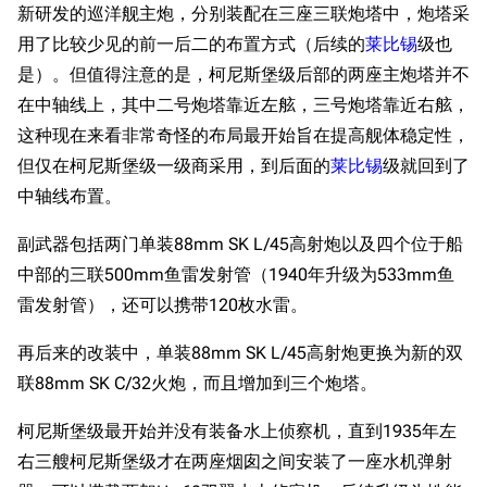
新研发的巡洋舰主炮，分别装配在三座三联炮塔中，炮塔采
用了比较少见的前一后二的布置方式（后续的
莱比锡
级也
是）。但值得注意的是，柯尼斯堡级后部的两座主炮塔并不
在中轴线上，其中二号炮塔靠近左舷，三号炮塔靠近右舷，
这种现在来看非常奇怪的布局最开始旨在提高舰体稳定性，
但仅在柯尼斯堡级一级商采用，到后面的
莱比锡
级就回到了
中轴线布置。
副武器包括两门单装88mm SK L/45高射炮以及四个位于船
中部的三联500mm鱼雷发射管（1940年升级为533mm鱼
雷发射管），还可以携带120枚水雷。
再后来的改装中，单装88mm SK L/45高射炮更换为新的双
联88mm SK C/32火炮，而且增加到三个炮塔。
柯尼斯堡级最开始并没有装备水上侦察机，直到1935年左
右三艘柯尼斯堡级才在两座烟囱之间安装了一座水机弹射