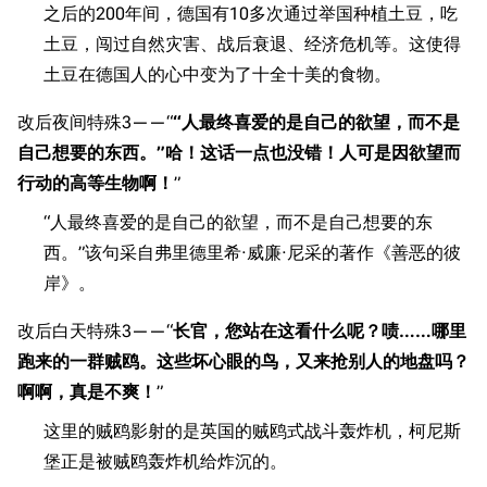
之后的200年间，德国有10多次通过举国种植土豆，吃
土豆，闯过自然灾害、战后衰退、经济危机等。这使得
土豆在德国人的心中变为了十全十美的食物。
改后夜间特殊3——“
“人最终喜爱的是自己的欲望，而不是
自己想要的东西。”哈！这话一点也没错！人可是因欲望而
行动的高等生物啊！
”
“人最终喜爱的是自己的欲望，而不是自己想要的东
西。”该句采自弗里德里希·威廉·尼采的著作《善恶的彼
岸》。
改后白天特殊3——“
长官，您站在这看什么呢？啧……哪里
跑来的一群贼鸥。这些坏心眼的鸟，又来抢别人的地盘吗？
啊啊，真是不爽！
”
这里的贼鸥影射的是英国的贼鸥式战斗轰炸机，柯尼斯
堡正是被贼鸥轰炸机给炸沉的。