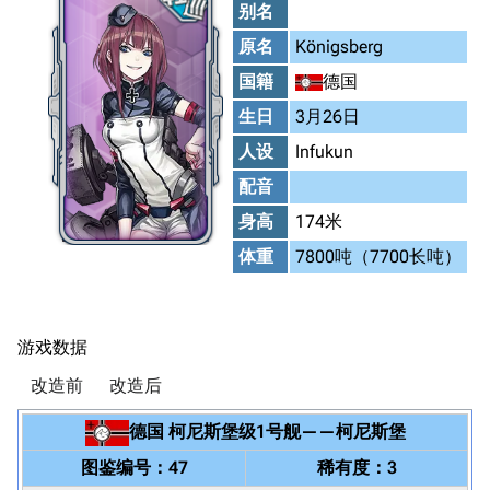
别名
原名
Königsberg
国籍
德国
生日
3月26日
人设
Infukun
配音
身高
174米
体重
7800吨（7700长吨）
游戏数据
改造前
改造后
德国
柯尼斯堡级1号舰
——
柯尼斯堡
图鉴编号：47
稀有度：3