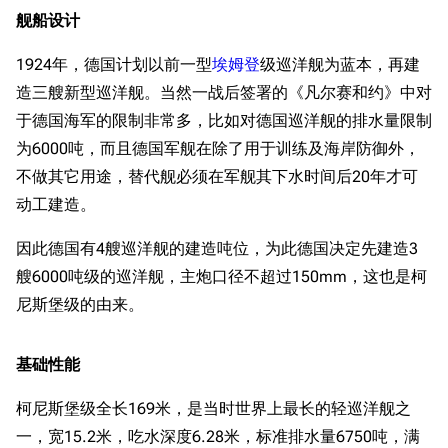
舰船设计
1924年，德国计划以前一型
埃姆登
级巡洋舰为蓝本，再建
造三艘新型巡洋舰。当然一战后签署的《凡尔赛和约》中对
于德国海军的限制非常多，比如对德国巡洋舰的排水量限制
为6000吨，而且德国军舰在除了用于训练及海岸防御外，
不做其它用途，替代舰必须在军舰其下水时间后20年才可
动工建造。
因此德国有4艘巡洋舰的建造吨位，为此德国决定先建造3
艘6000吨级的巡洋舰，主炮口径不超过150mm，这也是柯
尼斯堡级的由来。
基础性能
柯尼斯堡级全长169米，是当时世界上最长的轻巡洋舰之
一，宽15.2米，吃水深度6.28米，标准排水量6750吨，满