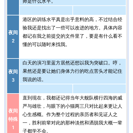
师是什么水平。
港区的训练水平真是出乎意料的高，不过结合经
验我还是找出了一些可以改进的地方。具体内容
夜间
都记在我之前提交的文件里了，要是有什么看不
2
懂的可以随时来找我。
白天的演习里蓝方居然还想以我为突破口。哼，
果然还是要让她们身体力行的吃点苦头才能记住
夜间
我说的话。
3
直到现在，我都还记得当年大舰队横行四海的威
严与雄壮，与眼下的小猫两三只对比起来更让人
夜间
心生感概。作为整个过程的亲历者和见证人之
特殊
一，胜利前辈对此的那种淡然和洒脱我大概一辈
1
子都学不会。