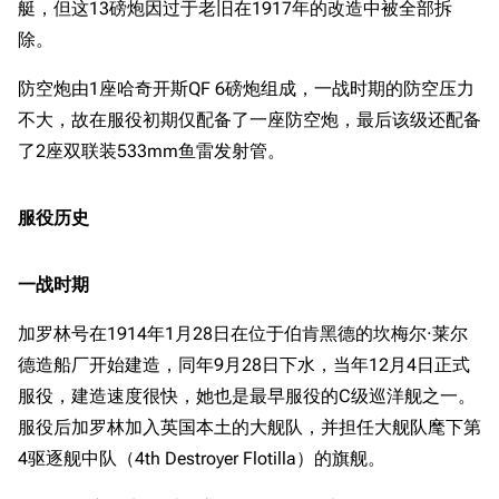
艇，但这13磅炮因过于老旧在1917年的改造中被全部拆
除。
防空炮由1座哈奇开斯QF 6磅炮组成，一战时期的防空压力
不大，故在服役初期仅配备了一座防空炮，最后该级还配备
了2座双联装533mm鱼雷发射管。
服役历史
一战时期
加罗林号在1914年1月28日在位于伯肯黑德的坎梅尔·莱尔
德造船厂开始建造，同年9月28日下水，当年12月4日正式
服役，建造速度很快，她也是最早服役的C级巡洋舰之一。
服役后加罗林加入英国本土的大舰队，并担任大舰队麾下第
4驱逐舰中队（4th Destroyer Flotilla）的旗舰。