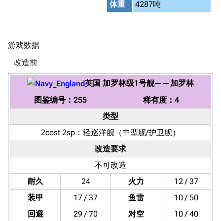
体重
4287吨
游戏数据
改造前
英国
加罗林级1号舰
——
加罗林
图鉴编号：255
稀有度：4
类型
2cost 2sp：
轻巡洋舰
（中型舰/护卫舰）
改造要求
不可改造
耐久
24
火力
12 / 37
装甲
17 / 37
鱼雷
10 / 50
回避
29 / 70
对空
10 / 40