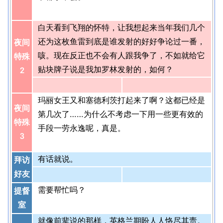
白天看到飞翔的怀特，让我想起来当年我们几个
还为这枚鱼雷到底是谁发射的好好争论过一番，
夜间
咳。现在反正也不会有人跟我争了，不如就给它
特殊
贴块牌子说是我加罗林发射的，如何？
2
玛丽女王又和塞德利茨打起来了啊？这都已经是
夜间
第几次了……为什么不考虑一下用一些更有效的
特殊
手段一劳永逸呢，真是。
3
有话就说。
拜访
好友
需要帮忙吗？
提督
室
就像前辈说的那样，英格兰期盼人人恪尽其责。