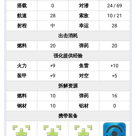
搭载
0
对潜
24 / 69
航速
28
索敌
10 / 21
射程
中
幸运
28
出击消耗
燃料
20
弹药
20
强化提供经验
火力
+9
鱼雷
+10
装甲
+9
对空
+5
拆解资源
燃料
10
弹药
16
钢材
10
铝材
0
携带装备