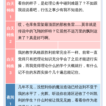
看你的样子，是处理公务中碰到难题了？不如跟
白天
我说说看吧，行伍之事少有我不知道的。
特殊
1
哎，仓库鱼雷架最顶层的那枚鱼雷……莫非就是
白天
传说中的飞翔的怀特？它居然不远万里的飘到这
特殊
来了？真是好巧啊。
2
我的教学风格跟胜利前辈完全不一样。前辈一直
觉得只有把理论知识充分学会了之后才能进行实
白天
操，而我觉得理论什么的学个大概就行，有什么
特殊
记不住的东西实操个几十遍总能记住。
3
几年不见，没想到你的魔法造诣已经达到不亚于
我的水平了，光辉。听说你在港区还收了个叫凯
夜间
利的学生？什么时候让我见见她，看看你作为老
1