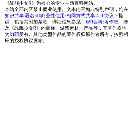
学院与战术
舰船造船厂一览
《战舰少女R》为核心的专业主题百科网站。
本站全部内容禁止商业使用。文本内容如非特别声明，均在
放映厅
舰船归宿一览
知识共享 署名-非商业性使用-相同方式共享 4.0 协议
下提
供，包括其附加条款。详细信息参见：
舰R百科:著作权
。涉
战区支队基地
舰名溯源
及《战舰少女R》的商标、游戏素材、产品等，其著作权均
工程局
舰艇徽章与格言
为
幻萌
所有。其他类型作品的著作权归原作者所有，按照相
应的授权协议发布。
特别船坞
图纸舰与未成舰
蒸汽轮机基础
美海军惯导系统
意大利军舰一览
旧日本八八舰队
旧日本军舰一览
近代中国图纸舰
解放军主战舰艇
友情链接
资料站