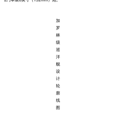
加
罗
林
级
巡
洋
舰
设
计
轮
廓
线
图