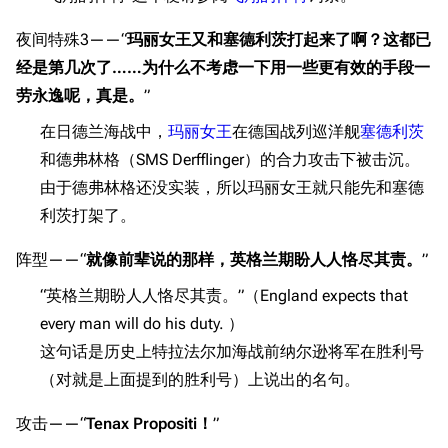
夜间特殊3——“
玛丽女王又和塞德利茨打起来了啊？这都已
经是第几次了……为什么不考虑一下用一些更有效的手段一
劳永逸呢，真是。
”
在日德兰海战中，
玛丽女王
在德国战列巡洋舰
塞德利茨
和德弗林格（SMS Derfflinger）的合力攻击下被击沉。
由于德弗林格还没实装，所以玛丽女王就只能先和塞德
利茨打架了。
阵型——“
就像前辈说的那样，英格兰期盼人人恪尽其责。
”
“英格兰期盼人人恪尽其责。”（England expects that
every man will do his duty. ）
这句话是历史上特拉法尔加海战前纳尔逊将军在胜利号
（对就是上面提到的胜利号）上说出的名句。
攻击——“
Tenax Propositi！
”