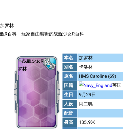
搜索
加罗林
舰R百科，玩家自由编辑的战舰少女R百科
本名
加罗林
别名
卡洛林
原名
HMS Caroline (69)
英国
国籍
生日
9月29日
人设
阿二叽
配音
身高
135.9米