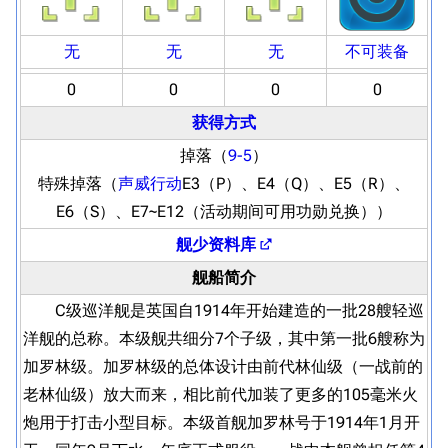
无
无
无
不可装备
0
0
0
0
获得方式
掉落（
9-5
）
特殊掉落（
声威行动
E3（P）、E4（Q）、E5（R）、
E6（S）、E7~E12（活动期间可用功勋兑换））
舰少资料库
舰船简介
C级巡洋舰是英国自1914年开始建造的一批28艘轻巡
洋舰的总称。本级舰共细分7个子级，其中第一批6艘称为
加罗林级。加罗林级的总体设计由前代林仙级（一战前的
老林仙级）放大而来，相比前代加装了更多的105毫米火
炮用于打击小型目标。本级首舰加罗林号于1914年1月开