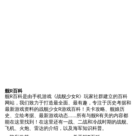
舰少资料库
JSTOR期刊图书馆
NGA战舰少女R专
Navweaps（镜
区
像）
萌娘百科战舰少女
Navypedia
苍青幻影wiki（只
Naval
Encyclopedia
读）
游戏数据
NavSource
四叶草剧场BiliWiki
台词
Wings Aviation
战列舰论坛
原型简介
Secret Projects论
装甲航母网
舰船设计
坛
Dreadnoughtproject
Shipbucket像素战
舰R百科
基础参数
清除缓存
舰R百科是由手机游戏《战舰少女R》玩家社群建立的百科
舰
战舰计划1900-
服役历史
网站，我们致力于打造最全面、最有趣，专注于历史考据和
1950
最新游戏资料的战舰少女R游戏百科！关卡攻略、舰娘历
一战时期
美国海军历史手册
链入页面
史、立绘考据、最新游戏动态……所有与舰R有关的内容都
间战时期
能在这里找到！在这里还有一战、二战和冷战时期的战舰、
平贺让数字档案馆
相关更改
飞机、火炮、雷达的介绍，以及海军知识科普。
二战时期
Hyper War