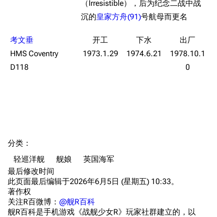
随便逛逛
（Irresistible），后为纪念二战中战
技能
沉的
皇家方舟(91)
号航母而更名
特殊页面
战斗机制
上传文件
考文垂
HMS Coventry
1973.1.29
1974.6.21
1978.10.1
港区系统
杂学考据
游戏动态
D118
0
头像
考据勘误汇总
卫星观测
勋章
游戏BUG汇总
历次场刊
音乐
历代登录界面
运营历史
提督府
术语词典
参与画师
分类
：​
收藏室
特殊成就
配音演员
轻巡洋舰
舰娘
英国海军
宿舍与家具
物品道具
艾拉微博存档
最后修改时间
此页面最后编辑于2026年6月5日 (星期五) 10:33。
餐厅与料理
历次活动关卡图标
著作权
浴室
舰娘对话小剧场
关注R百微博：
@舰R百科
舰R百科是手机游戏《战舰少女R》玩家社群建立的，以