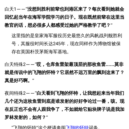
白天1——“
没想到胜利前辈也到港区来了？每次看到她就会
回忆起当年在海军学院学习的日子。现在既然前辈在这里当
教官的话，想必很多人都感受过她的严格教学了吧？
”
这里指的是皇家海军服役历史最悠久的风帆战列舰胜利
号，其服役时间长达245年，现在同样作为博物馆被保
存在英国朴茨茅斯海军基地。
白天特殊2——“
哎，仓库鱼雷架最顶层的那枚鱼雷……莫非
就是传说中的飞翔的怀特？它居然不远万里的飘到这来了？
真是好巧啊。
”
夜间特殊2——“
白天看到飞翔的怀特，让我想起来当年我们
几个还为这枚鱼雷到底是谁发射的好好争论过一番，咳。现
在反正也不会有人跟我争了，不如就给它贴块牌子说是我加
罗林发射的，如何？
”
“飞翔的怀特”这个梗请参阅
飞翔的怀特
词条。