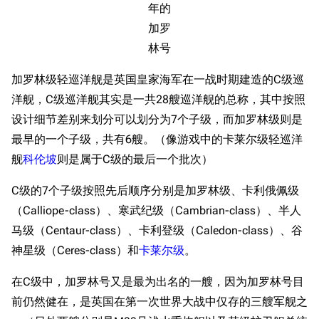
年的
加罗
林号
加罗林级轻巡洋舰是英国皇家海军在一战时期建造的C级巡
洋舰，C级巡洋舰其实是一共28艘巡洋舰的总称，其中按照
设计细节差别来划分可以划分为7个子级，而加罗林级则是
最早的一个子级，共有6艘。（像游戏中的卡莱尔级轻巡洋
舰
科伦坡
则是属于C级的最后一个批次）
C级的7个子级按照先后顺序分别是加罗林级、卡利俄佩级
（Calliope-class）、寒武纪级（Cambrian-class）、半人
马级（Centaur-class）、卡利登级（Caledon-class）、谷
神星级（Ceres-class）和
卡莱尔级
。
在C级中，加罗林号又是最为出名的一艘，因为加罗林号目
前仍然健在，是英国在第一次世界大战中仅存的三艘军舰之