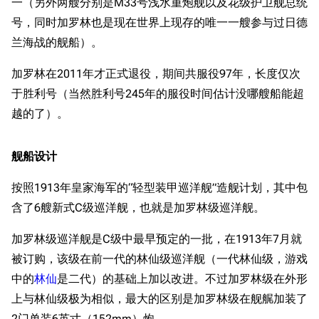
一（另外两艘分别是M33号浅水重炮舰以及花级护卫舰总统
号，同时加罗林也是现在世界上现存的唯一一艘参与过日德
兰海战的舰船）。
加罗林在2011年才正式退役，期间共服役97年，长度仅次
于胜利号（当然胜利号245年的服役时间估计没哪艘船能超
越的了）。
舰船设计
按照1913年皇家海军的“轻型装甲巡洋舰”造舰计划，其中包
含了6艘新式C级巡洋舰，也就是加罗林级巡洋舰。
加罗林级巡洋舰是C级中最早预定的一批，在1913年7月就
被订购，该级在前一代的林仙级巡洋舰（一代林仙级，游戏
中的
林仙
是二代）的基础上加以改进。不过加罗林级在外形
上与林仙级极为相似，最大的区别是加罗林级在舰艉加装了
2门单装6英寸（152mm）炮。