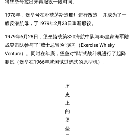
将堡垒号拉出来再服役一段时间。
1978年，堡垒号在朴茨茅斯造船厂进行改造，并成为了一
艘反潜航母，于1979年2月23日重新服役。
1979年6月28日，堡垒搭载第820海航中队与45皇家海军陆
战突击队参与了“威士忌冒险”演习（Exercise Whisky
Venture）。同时在年底，堡垒对“鹞”式战斗机进行了起降
测试（堡垒在1966年就测试过鹞式的原型机）。
历
史
上
的
堡
垒