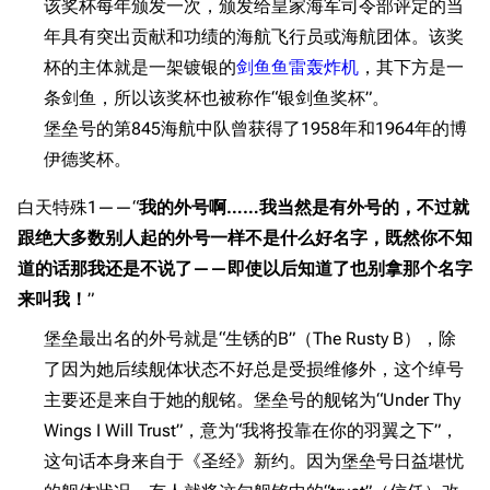
该奖杯每年颁发一次，颁发给皇家海军司令部评定的当
年具有突出贡献和功绩的海航飞行员或海航团体。该奖
杯的主体就是一架镀银的
剑鱼鱼雷轰炸机
，其下方是一
条剑鱼，所以该奖杯也被称作“银剑鱼奖杯”。
堡垒号的第845海航中队曾获得了1958年和1964年的博
伊德奖杯。
白天特殊1——“
我的外号啊……我当然是有外号的，不过就
跟绝大多数别人起的外号一样不是什么好名字，既然你不知
道的话那我还是不说了——即使以后知道了也别拿那个名字
来叫我！
”
堡垒最出名的外号就是“生锈的B”（The Rusty B），除
了因为她后续舰体状态不好总是受损维修外，这个绰号
主要还是来自于她的舰铭。堡垒号的舰铭为“Under Thy
Wings I Will Trust”，意为“我将投靠在你的羽翼之下”，
这句话本身来自于《圣经》新约。因为堡垒号日益堪忧