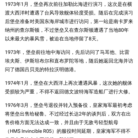
1973年1月，堡垒再次前往加勒比海进行演习，这次是在横
渡大西洋时遭遇了台风导致舰体轻度受损。随后在完成演习
后堡垒准备对美国东海岸城市进行访问，第一站是南卡罗来
纳州的查尔斯顿，不过堡垒又在查尔斯顿遭遇了当地80年
以来最大的暴风雪，被迫在当地停留了8天。
1973年，堡垒前往地中海访问，先后访问了马耳他、比雷
埃夫斯、伊斯坦布尔和直布罗陀等地，随后她返回北海并访
问了德国吕贝克的特拉沃明德港。
1974年1月，堡垒在大西洋上再次遭遇风暴，这次她的舰体
受损较为严重，不得不返回德文波特海军造船厂进行大修。
1976年3月，堡垒号退役并转入预备役，皇家海军最初考虑
将堡垒出售给秘鲁。不过经过长达2年的谈判后，双方在出
售价格方面无法达成一致，并且由于无敌号轻型航母
（HMS Invincible R05）的服役时间延期，皇家海军不得不