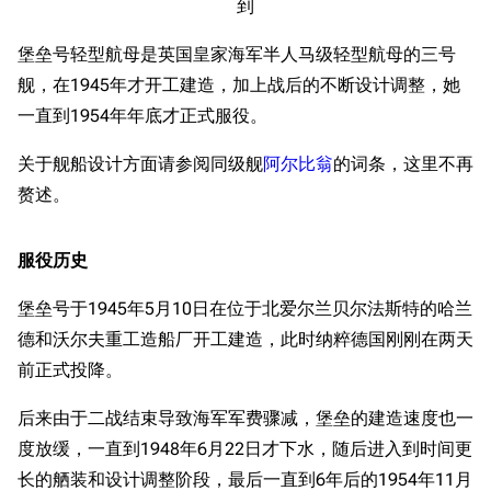
到
堡垒号轻型航母是英国皇家海军半人马级轻型航母的三号
舰，在1945年才开工建造，加上战后的不断设计调整，她
一直到1954年年底才正式服役。
关于舰船设计方面请参阅同级舰
阿尔比翁
的词条，这里不再
赘述。
服役历史
堡垒号于1945年5月10日在位于北爱尔兰贝尔法斯特的哈兰
德和沃尔夫重工造船厂开工建造，此时纳粹德国刚刚在两天
前正式投降。
后来由于二战结束导致海军军费骤减，堡垒的建造速度也一
度放缓，一直到1948年6月22日才下水，随后进入到时间更
长的舾装和设计调整阶段，最后一直到6年后的1954年11月