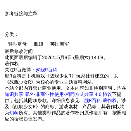
收藏室
特殊成就
配音演员
参考链接与注释
宿舍与家具
物品道具
艾拉微博存档
餐厅与料理
历次活动关卡图标
分类
：​
浴室
舰娘对话小剧场
轻型航母
舰娘
英国海军
学院与战术
舰船造船厂一览
最后修改时间
此页面最后编辑于2026年5月9日 (星期六) 14:09。
放映厅
舰船归宿一览
著作权
关注R百微博：
@舰R百科
战区支队基地
舰名溯源
舰R百科是手机游戏《战舰少女R》玩家社群建立的，以
工程局
舰艇徽章与格言
《战舰少女R》为核心的专业主题百科网站。
本站全部内容禁止商业使用。文本内容如非特别声明，均在
特别船坞
图纸舰与未成舰
知识共享 署名-非商业性使用-相同方式共享 4.0 协议
下提
供，包括其附加条款。详细信息参见：
舰R百科:著作权
。涉
蒸汽轮机基础
及《战舰少女R》的商标、游戏素材、产品等，其著作权均
为
幻萌
所有。其他类型作品的著作权归原作者所有，按照相
美海军惯导系统
应的授权协议发布。
意大利军舰一览