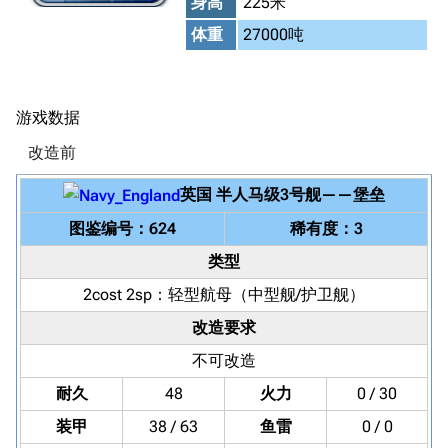
身高
225米
体重
27000吨
游戏数据
改造前
英国
半人马级3号舰
——
堡垒
图鉴编号：624
稀有度：3
类型
2cost 2sp：
轻型航母
（中型舰/护卫舰）
改造要求
不可改造
耐久
48
火力
0 / 30
装甲
38 / 63
鱼雷
0 / 0