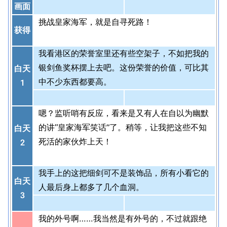
画面
挑战皇家海军，就是自寻死路！
获得
我看港区的荣誉室里还有些空架子，不如把我的
银剑鱼奖杯摆上去吧。这份荣誉的价值，可比其
白天
中不少东西都要高。
1
嗯？监听哨有反应，看来是又有人在自以为幽默
的讲“皇家海军笑话”了。稍等，让我把这些不知
白天
死活的家伙炸上天！
2
我手上的这把细剑可不是装饰品，所有小看它的
白天
人最后身上都多了几个血洞。
3
我的外号啊……我当然是有外号的，不过就跟绝