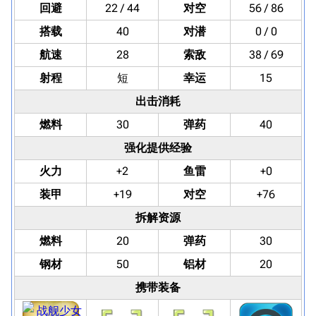
回避
22 / 44
对空
56 / 86
搭载
40
对潜
0 / 0
航速
28
索敌
38 / 69
射程
短
幸运
15
出击消耗
燃料
30
弹药
40
强化提供经验
火力
+2
鱼雷
+0
装甲
+19
对空
+76
拆解资源
燃料
20
弹药
30
钢材
50
铝材
20
携带装备