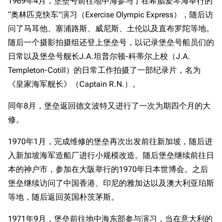
1969年4月，堡垒号前往地中海参与了在希腊爱琴海举行的
“奥林匹克快车”演习（Exercise Olympic Express），随后访
问了马耳他、塞浦路斯、威尼斯、土伦以及直布罗陀等地。
随后一个摄影拍摄组还登上堡垒号，以记录堡垒号船员们的
日常以及堡垒号舰长J.A.坦普尔顿-科蒂尔上校（J.A.
Templeton-Cotill）的日常工作拍摄了一部纪录片，名为
《皇家海军舰长》（Captain R.N.）。
同年8月，堡垒返回德文波特又进行了一次为期四个月的大
修。
1970年1月，完成维修的堡垒再次出发前往新加坡，随后进
入新加坡海军造船厂进行小规模改造。随后堡垒继续前往日
本的神户市，参加在大阪举行的1970年日本世博会。之后
堡垒继续访问了中国香港、印尼的雅加达以及澳大利亚珀斯
等地，随后返回英国朴茨茅斯。
1971年9月，堡垒前往地中海东部参与演习，当在意大利的