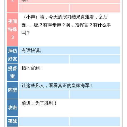
（小声）啧，今天的演习结果真难看，之后
夜间
要……嗯？有脚步声？啊，指挥官？有什么事
特殊
吗？
3
有话快说。
拜访
好友
指挥官到！
提督
室
让这些凡人，看看真正的皇家海军！
阵型
前进，为了胜利！
攻击
夜战