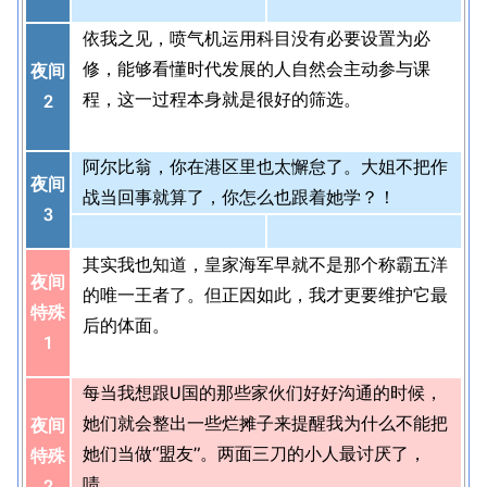
依我之见，喷气机运用科目没有必要设置为必
修，能够看懂时代发展的人自然会主动参与课
夜间
程，这一过程本身就是很好的筛选。
2
阿尔比翁，你在港区里也太懈怠了。大姐不把作
夜间
战当回事就算了，你怎么也跟着她学？！
3
其实我也知道，皇家海军早就不是那个称霸五洋
夜间
的唯一王者了。但正因如此，我才更要维护它最
特殊
后的体面。
1
每当我想跟U国的那些家伙们好好沟通的时候，
她们就会整出一些烂摊子来提醒我为什么不能把
夜间
她们当做“盟友”。两面三刀的小人最讨厌了，
特殊
啧。
2