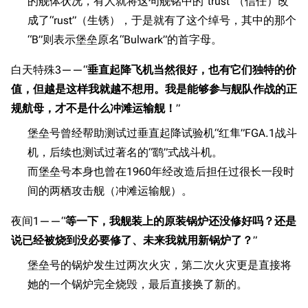
的舰体状况，有人就将这句舰铭中的“trust”（信任）改
成了“rust”（生锈），于是就有了这个绰号，其中的那个
“B”则表示堡垒原名“Bulwark”的首字母。
白天特殊3——“
垂直起降飞机当然很好，也有它们独特的价
值，但越是这样我就越不想用。我是能够参与舰队作战的正
规航母，才不是什么冲滩运输舰！
”
堡垒号曾经帮助测试过垂直起降试验机“红隼”FGA.1战斗
机，后续也测试过著名的“鹞”式战斗机。
而堡垒号本身也曾在1960年经改造后担任过很长一段时
间的两栖攻击舰（冲滩运输舰）。
夜间1——“
等一下，我舰装上的原装锅炉还没修好吗？还是
说已经被烧到没必要修了、未来我就用新锅炉了？
”
堡垒号的锅炉发生过两次火灾，第二次火灾更是直接将
她的一个锅炉完全烧毁，最后直接换了新的。