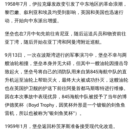
1958年7月，伊拉克爆发政变引发了中东地区的革命浪潮，
黎巴嫩、叙利亚和埃及均受到影响，英国和美国也迅速行
动，开始向中东派出增援。
堡垒也在7月中旬先前往肯尼亚，随后运送兵员和物资前往
亚丁湾，随后开始在亚丁湾和阿曼湾附近巡航。
9月13日，一次在波斯湾进行的军事演习中，堡垒不幸与两
艘油轮相撞，堡垒本身并无大碍，但其中一艘油轮因撞击导
致起火，堡垒号将自己的消防队用来自第845海航中队的直
升机运至油轮上帮助灭火，最终大火被成功扑灭，这艘油轮
也在英国护卫舰的护送下前往阿曼首都马斯喀特进行维修。
因在本次事故中表现优异，845海航中队被授予了当年的博
伊德奖杯（Boyd Trophy，因奖杯外形是一个镀银的剑鱼鱼
雷机，所以也被称为“银剑鱼奖杯”）。
1959年1月，堡垒返回朴茨茅斯准备接受现代化改造。