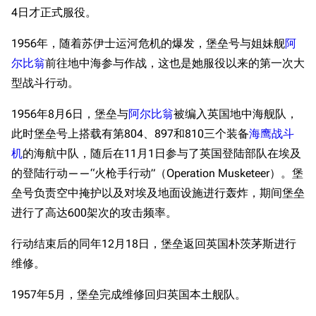
4日才正式服役。
1956年，随着苏伊士运河危机的爆发，堡垒号与姐妹舰
阿
尔比翁
前往地中海参与作战，这也是她服役以来的第一次大
型战斗行动。
1956年8月6日，堡垒与
阿尔比翁
被编入英国地中海舰队，
此时堡垒号上搭载有第804、897和810三个装备
海鹰战斗
机
的海航中队，随后在11月1日参与了英国登陆部队在埃及
的登陆行动——“火枪手行动”（Operation Musketeer）。堡
垒号负责空中掩护以及对埃及地面设施进行轰炸，期间堡垒
进行了高达600架次的攻击频率。
行动结束后的同年12月18日，堡垒返回英国朴茨茅斯进行
维修。
1957年5月，堡垒完成维修回归英国本土舰队。