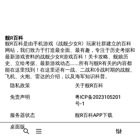
Dreadnoughtproject
Shipbucket像素战
清除缓存
舰
战舰计划1900-
游戏数据
1950
台词
美国海军历史手册
链入页面
原型简介
舰R百科
平贺让数字档案馆
相关更改
舰R百科是由手机游戏《战舰少女R》玩家社群建立的百科
服役历史
网站，我们致力于打造最全面、最有趣，专注于历史考据和
Hyper War
可打印版
最新游戏资料的战舰少女R游戏百科！关卡攻略、舰娘历
退役和拆解
Fold3
史、立绘考据、最新游戏动态……所有与舰R有关的内容都
固定链接
游戏相关
能在这里找到！在这里还有一战、二战和冷战时期的战舰、
大英帝国战争博物
飞机、火炮、雷达的介绍，以及海军知识科普。
页面信息
台词解析
未登录
馆
未登录用户的IP地址会在进行任意编辑后公开展示。
隐私政策
关于舰R百科
同厂舰娘
Naval History
Cargo数据
德国联邦数字档案
免责声明
粤ICP备2023105201
参考链接与注释
引用此页
创建账号
馆
号-1
目录
分享此页面
更多
查看
associate
JACAR
登录
服务器状态
舰R百科APP下载
桌面版
打开/关闭搜索
打开/关闭菜单
打开/关
打