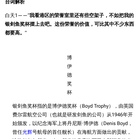
台词解析
白天1——“
我看港区的荣誉室里还有些空架子，不如把我的
银剑鱼奖杯摆上去吧。这份荣誉的价值，可比其中不少东西
都要高。
”
博
伊
德
奖
杯
银剑鱼奖杯指的是博伊德奖杯（Boyd Trophy），由英国
费尔雷航空公司（也就是研发剑鱼的公司）从1946年开
始颁发，以纪念海军上将丹尼斯·博伊德（Denis Boyd，
曾任
光辉
号航母的首任舰长）在海航方面做出的贡献，