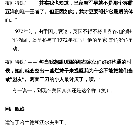
夜间特殊1——“
其实我也知道，皇家海军早就不是那个称霸
五洋的唯一王者了。但正因如此，我才更要维护它最后的体
面。
”
1972年时，由于国力衰退，英国不得不将世界各地的驻
军撤回，堡垒参与了1972年在马耳他的皇家海军撤军行
动。
夜间特殊1——“
每当我想跟U国的那些家伙们好好沟通的时
候，她们就会整出一些烂摊子来提醒我为什么不能把她们当
做“盟友”。两面三刀的小人最讨厌了，啧。
”
有一说一，到现在美国其实还是这个样（笑）。
同厂舰娘
建造于哈兰德和沃尔夫重工。