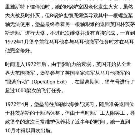
里雅斯特下锚停泊时，她的B锅炉室因老化发生火灾，虽然
大火被及时扑灭，但B锅炉也彻底瘫痪导致其中一根螺旋桨
轴无法使用，堡垒最终靠着另一根轴艰难的返回英国朴茨茅
斯造船厂进行大修，不过此次维修并没有直接完成，一直到
1972年1月堡垒前往马耳他参与马耳他撤军任务时才在马耳
他完全修好。
时间进入1972年后，由于影响力的衰弱，英国开始从全世
界大范围撤军，堡垒参与了英国皇家海军从马耳他撤军的
“撤离行动”（Operation Exit），在撤离期间，堡垒号进行了
超过1000架次的飞行任务。
1972年4月，堡垒前往加勒比海参与演习，随后准备返回位
于朴茨茅斯的干船坞休整，但由于当时船厂工人闹罢工，导
致堡垒的这次日常维护保养花了近半年的时间，她一直到
10月才得以再次出航。