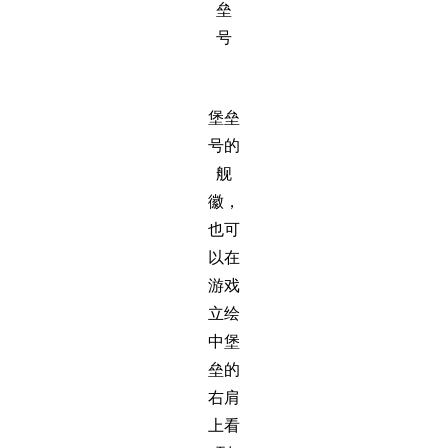
垒
号
堡垒
号的
舰
徽，
也可
以在
游戏
立绘
中堡
垒的
右肩
上看