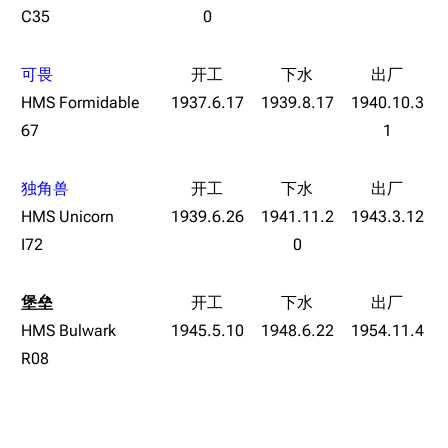
经验计算
C35
0
新页面
换装
远征
帮助
深海舰队
任务
可畏
HMS Formidable
1937.6.17
1939.8.17
1940.10.3
资助百科
装备图鉴
好感度
67
1
编辑规范
装备属性一览
战利品与功勋
随便逛逛
技能
独角兽
特殊页面
HMS Unicorn
1939.6.26
1941.11.2
1943.3.12
战斗机制
I72
0
上传文件
港区系统
杂学考据
游戏动态
堡垒
HMS Bulwark
1945.5.10
1948.6.22
1954.11.4
头像
考据勘误汇总
卫星观测
R08
勋章
游戏BUG汇总
历次场刊
音乐
历代登录界面
运营历史
提督府
术语词典
参与画师