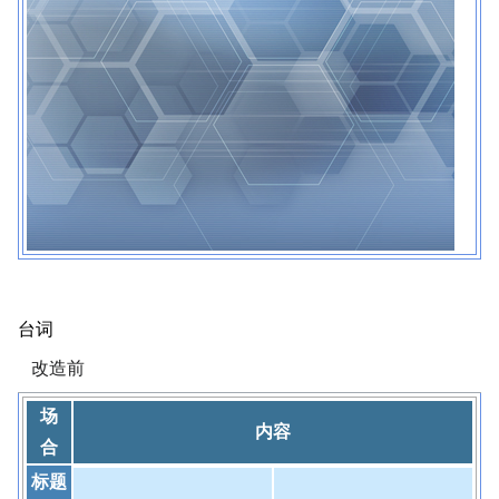
台词
改造前
场
内容
合
标题