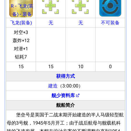
飞龙(装备)
无
无
不可装备
对空+3
轰炸+12
对潜+1
铝耗7
15
15
10
0
获得方式
建造
（3:00:00）
舰少资料库
舰船简介
堡垒号是英国于二战末期开始建造的半人马级轻型航
母的3号舰，1945年5月开工；由于战后航母与舰载机科