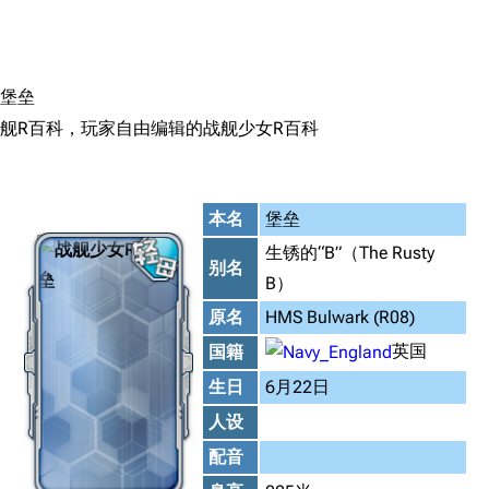
搜索
堡垒
舰R百科，玩家自由编辑的战舰少女R百科
本名
堡垒
生锈的“B”（The Rusty
别名
B）
原名
HMS Bulwark (R08)
英国
国籍
生日
6月22日
人设
配音