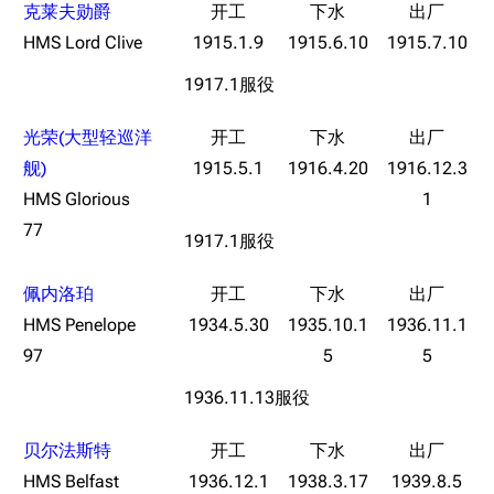
克莱夫勋爵
HMS Lord Clive
1915.1.9
1915.6.10
1915.7.10
1917.1服役
光荣(大型轻巡洋
舰)
1915.5.1
1916.4.20
1916.12.3
HMS Glorious
1
77
1917.1服役
11.9万
1696
6690
舰R百科
佩内洛珀
HMS Penelope
1934.5.30
1935.10.1
1936.11.1
导航
游戏系统
舰娘与装备
97
5
5
首页
新手入门
按编号
1936.11.13服役
推荐角色与游戏技
最近更改
按类型
巧
留言讨论页
按国籍
贝尔法斯特
海域资料
HMS Belfast
1936.12.1
1938.3.17
1939.8.5
新文件
舰娘获得方式