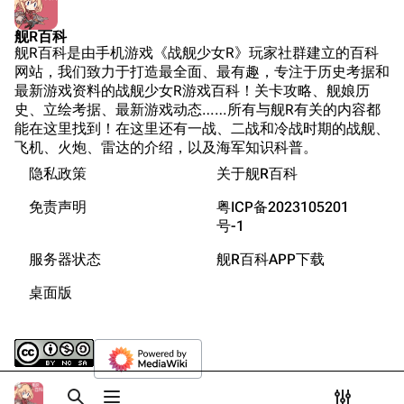
装甲航母网
EX-1/8 疾驰的列车
坛
Dreadnoughtproject
Shipbucket像素战
舰R百科
Ex-2 【防御战】午夜电波
清除缓存
舰R百科是由手机游戏《战舰少女R》玩家社群建立的百科
舰
战舰计划1900-
EX-3/10 暗夜突袭
网站，我们致力于打造最全面、最有趣，专注于历史考据和
1950
最新游戏资料的战舰少女R游戏百科！关卡攻略、舰娘历
Ex-4 【防御战】鱼雷节拍
美国海军历史手册
链入页面
史、立绘考据、最新游戏动态……所有与舰R有关的内容都
EX-5/12 炮击亨德森
能在这里找到！在这里还有一战、二战和冷战时期的战舰、
平贺让数字档案馆
相关更改
飞机、火炮、雷达的介绍，以及海军知识科普。
Ex-6 【防御战】坚守阵线
Hyper War
隐私政策
关于舰R百科
可打印版
EX-7/14 铁底湾大混战
Fold3
固定链接
免责声明
粤ICP备2023105201
Ex-9【防御战】午夜电波（困难）
大英帝国战争博物
号-1
页面信息
Ex-11 【防御战】鱼雷节拍（困难）
未登录
馆
服务器状态
舰R百科APP下载
未登录用户的IP地址会在进行任意编辑后公开展示。
Ex-13 【防御战】坚守阵线（困难）
Naval History
Cargo数据
桌面版
德国联邦数字档案
参考攻略
引用此页
创建账号
馆
目录
分享此页面
更多
查看
associate
JACAR
登录