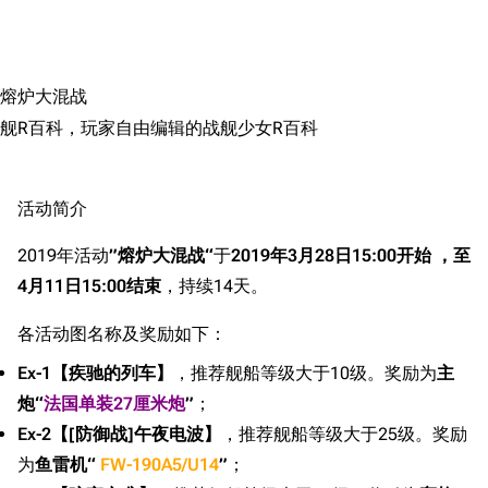
搜索
熔炉大混战
舰R百科，玩家自由编辑的战舰少女R百科
活动简介
2019年活动
”熔炉大混战“
于
2019年3月28日15:00开始
，至
4月11日15:00结束
，持续14天。
各活动图名称及奖励如下：
Ex-1【疾驰的列车】
，推荐舰船等级大于10级。奖励为
主
炮“
法国单装27厘米炮
”
；
Ex-2【[防御战]午夜电波】
，推荐舰船等级大于25级。奖励
为
鱼雷机“
FW-190A5/U14
”
；