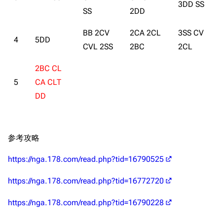
3DD SS
新文件
舰娘获得方式
经验计算
SS
2DD
新页面
换装
远征
BB 2CV
2CA 2CL
3SS CV
4
5DD
帮助
深海舰队
任务
CVL 2SS
2BC
2CL
资助百科
装备图鉴
好感度
2BC CL
编辑规范
装备属性一览
战利品与功勋
5
CA CLT
DD
随便逛逛
技能
特殊页面
战斗机制
上传文件
参考攻略
港区系统
杂学考据
游戏动态
https://nga.178.com/read.php?tid=16790525
头像
考据勘误汇总
卫星观测
https://nga.178.com/read.php?tid=16772720
勋章
游戏BUG汇总
历次场刊
https://nga.178.com/read.php?tid=16790228
音乐
历代登录界面
运营历史