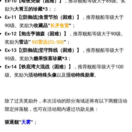
Ex-10【暗夜突袭（困难）】
，推荐舰船等级大于85级。奖
励为
大胃王的珍藏*3
；；
Ex-11【[防御战]鱼雷节拍（困难）】
，推荐舰船等级大于
90级。奖励为
收藏品“
长矛鱼雷
”
；
Ex-12【炮击亨德森（困难）】
，推荐舰船等级大于90级。
奖励为
雷达“
SG雷达(CL-50)
”
；
Ex-13【[防御战]坚守阵线（困难）】
，推荐舰船等级大于
95级。奖励为
糖果惊喜珍藏*3
；
Ex-14【铁底湾大混战（困难）】
，推荐舰船等级大于100
级。奖励为
活动特殊头像
以及
活动特殊勋章
。
除了过关奖励外，本次活动的部分海域还将有以下两艘活动
限定掉落舰，也可在活动期内通过功勋兑换：
驱逐舰“
天雾
”
；