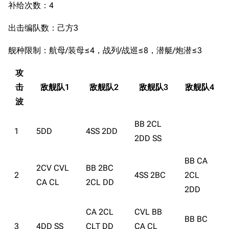
补给次数：4
出击编队数：己方3
舰种限制：航母/装母≤4，战列/战巡≤8，潜艇/炮潜≤3
攻
击
敌舰队1
敌舰队2
敌舰队3
敌舰队4
波
11.9万
BB 2CL
1696
6690
1
5DD
4SS 2DD
舰R百科
2DD SS
BB CA
导航
游戏系统
舰娘与装备
2CV CVL
BB 2BC
2
4SS 2BC
2CL
首页
新手入门
按编号
CA CL
2CL DD
2DD
推荐角色与游戏技
最近更改
按类型
巧
CA 2CL
CVL BB
留言讨论页
按国籍
BB BC
海域资料
3
4DD SS
CLT DD
CA CL