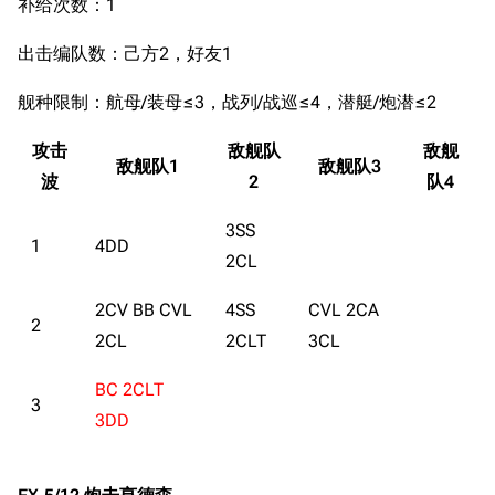
补给次数：1
出击编队数：己方2，好友1
舰种限制：航母/装母≤3，战列/战巡≤4，潜艇/炮潜≤2
攻击
敌舰队
敌舰
敌舰队1
敌舰队3
波
2
队4
3SS
1
4DD
2CL
2CV BB CVL
4SS
CVL 2CA
2
2CL
2CLT
3CL
BC 2CLT
3
3DD