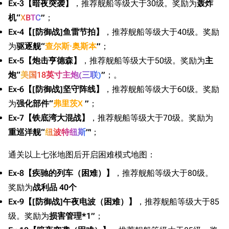
Ex-3【暗夜突袭】
，推荐舰船等级大于30级。奖励为
轰炸
机“
XBTC
”
；
Ex-4【[防御战]鱼雷节拍】
，推荐舰船等级大于40级。奖励
为
驱逐舰“
查尔斯·奥斯本
”
；
Ex-5【炮击亨德森】
，推荐舰船等级大于50级。奖励为
主
炮“
美国18英寸主炮(三联)
”
；。
Ex-6【[防御战]坚守阵线】
，推荐舰船等级大于60级。奖励
为
强化部件“
弗里茨X
”
；
Ex-7【铁底湾大混战】
，推荐舰船等级大于70级。奖励为
重巡洋舰“
纽波特纽斯
”'
；
通关以上七张地图后开启困难模式地图：
Ex-8【疾驰的列车（困难）】
，推荐舰船等级大于80级。
奖励为
战利品 40个
Ex-9【[防御战]午夜电波（困难）】
，推荐舰船等级大于85
级。奖励为
损害管理*1”
；