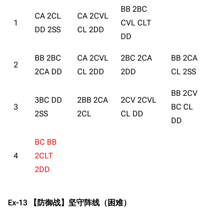
BB 2BC
CA 2CL
CA 2CVL
1
CVL CLT
DD 2SS
CL 2DD
DD
BB 2BC
CA 2CVL
2BC 2CA
BB 2CA
2
2CA DD
CL 2DD
2DD
CL 2SS
BB 2CV
3BC DD
2BB 2CA
2CV 2CVL
3
BC CL
2SS
2CL
CL DD
DD
BC BB
4
2CLT
2DD
Ex-13 【防御战】坚守阵线（困难）