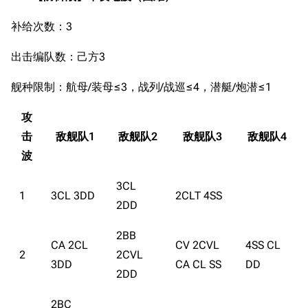
补给次数：3
出击编队数：己方3
舰种限制：航母/装母≤3，战列/战巡≤4，潜艇/炮潜≤1
攻
击
敌舰队1
敌舰队2
敌舰队3
敌舰队4
波
3CL
1
3CL 3DD
2CLT 4SS
2DD
2BB
CA 2CL
CV 2CVL
4SS CL
2
2CVL
3DD
CA CL SS
DD
2DD
2BC