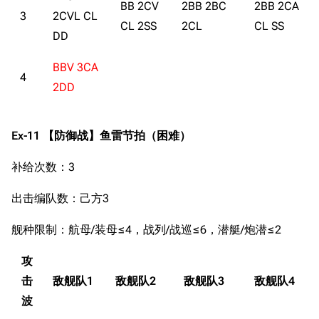
BB 2CV
2BB 2BC
2BB 2CA
3
2CVL CL
CL 2SS
2CL
CL SS
DD
BBV 3CA
4
2DD
Ex-11 【防御战】鱼雷节拍（困难）
补给次数：3
出击编队数：己方3
舰种限制：航母/装母≤4，战列/战巡≤6，潜艇/炮潜≤2
攻
击
敌舰队1
敌舰队2
敌舰队3
敌舰队4
波