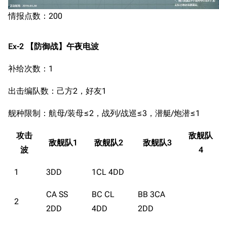
情报点数：200
Ex-2 【防御战】午夜电波
补给次数：1
出击编队数：己方2，好友1
舰种限制：航母/装母≤2，战列/战巡≤3，潜艇/炮潜≤1
攻击
敌舰队
敌舰队1
敌舰队2
敌舰队3
波
4
1
3DD
1CL 4DD
CA SS
BC CL
BB 3CA
2
2DD
4DD
2DD