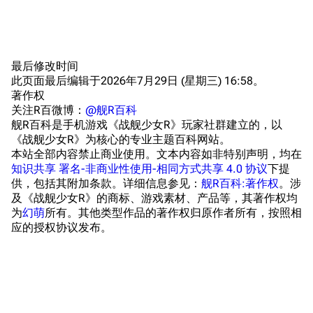
提督府
术语词典
参与画师
收藏室
特殊成就
配音演员
宿舍与家具
物品道具
艾拉微博存档
最后修改时间
此页面最后编辑于2026年7月29日 (星期三) 16:58。
餐厅与料理
历次活动关卡图标
著作权
浴室
舰娘对话小剧场
关注R百微博：
@舰R百科
舰R百科是手机游戏《战舰少女R》玩家社群建立的，以
学院与战术
舰船造船厂一览
《战舰少女R》为核心的专业主题百科网站。
本站全部内容禁止商业使用。文本内容如非特别声明，均在
放映厅
舰船归宿一览
知识共享 署名-非商业性使用-相同方式共享 4.0 协议
下提
供，包括其附加条款。详细信息参见：
舰R百科:著作权
。涉
战区支队基地
舰名溯源
及《战舰少女R》的商标、游戏素材、产品等，其著作权均
工程局
舰艇徽章与格言
为
幻萌
所有。其他类型作品的著作权归原作者所有，按照相
应的授权协议发布。
特别船坞
图纸舰与未成舰
蒸汽轮机基础
美海军惯导系统
意大利军舰一览