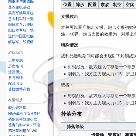
图纸舰与未成舰
位置
阵形
配置
索敌
制空
空优
蒸汽轮机基础
美海军惯导系统
支援攻击
意大利军舰一览
旧日本八八舰队
本关可以开启炮击支援。炮击支援初始等
旧日本军舰一览
油、40弹。炮击支援的效果为：对场上每
近代中国图纸舰
解放军主战舰艇
特殊情况
游戏动态
战利品活动期间可能会出现以下封锁战
卫星观测
历次场刊
封锁战况：敌方舰队每存活一个非旗
运营历史
削弱后：我方主力舰火力+15，护卫舰
参与画师
配音演员
或者：
艾拉微博存档
封锁战况：敌方舰队每存活一个非旗
友情链接
削弱后：我方主力舰火力+15，护卫舰
舰少资料库
掉落分布
NGA战舰少女R专区
萌娘百科战舰少女
苍青幻影wiki（只读）
掉落等级
四叶草剧场BiliWiki
卡辛杨
，
安东尼
，
布雷