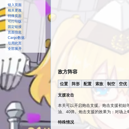
链入页面
相关更改
特殊页面
可打印版
固定链接
页面信息
Cargo数据
引用此页
全部展开
敌方阵容
位置
阵形
配置
索敌
制空
空优
支援攻击
本关可以开启炮击支援。炮击支援初始等
油、40弹。炮击支援的效果为：对场上每
特殊情况