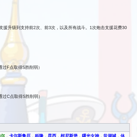
支援升级到支持前2次、前3次，以及所有战斗。1次炮击支援花费30
通过F点取得S胜削弱）
通过C点取得S胜削弱）
鲍尔
，
卡尔斯鲁厄
，
科隆
，
昆西
，
柯尼斯堡
，
曙光女神
，
盐湖城
，
休