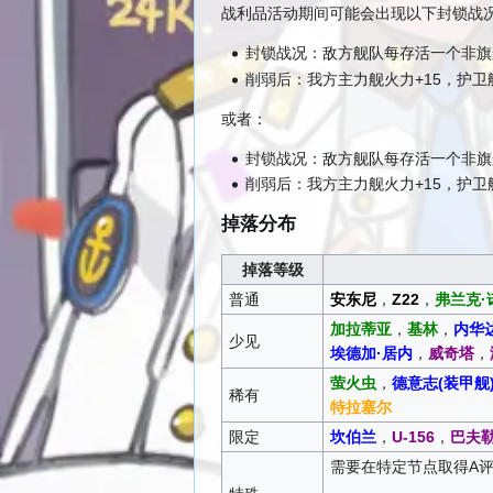
战利品活动期间可能会出现以下封锁战
封锁战况：敌方舰队每存活一个非旗
削弱后：我方主力舰火力+15，护卫舰
或者：
封锁战况：敌方舰队每存活一个非旗
削弱后：我方主力舰火力+15，护卫舰
掉落分布
掉落等级
普通
安东尼
，
Z22
，
弗兰克·
加拉蒂亚
，
基林
，
内华
少见
埃德加·居内
，
威奇塔
，
萤火虫
，
德意志(装甲舰
稀有
特拉塞尔
限定
坎伯兰
，
U-156
，
巴夫
需要在特定节点取得A