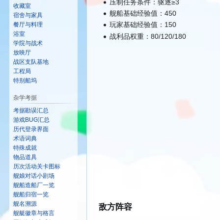
压制任务条件：驱逐≥3
收藏室
舰船基础经验值：450
宿舍与家具
玩家基础经验值：150
餐厅与料理
浴室
战利品权重：80/120/180
学院与战术
放映厅
战区支队基地
工程局
特别船坞
杂学考据
考据勘误汇总
游戏BUG汇总
历代登录界面
术语词典
特殊成就
物品道具
历次活动关卡图标
舰娘对话小剧场
舰船造船厂一览
舰船归宿一览
舰名溯源
敌方阵容
舰艇徽章与格言