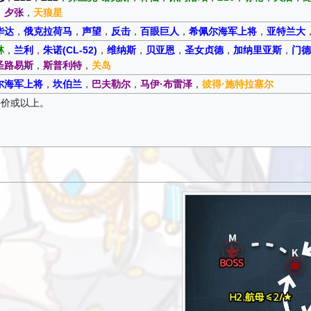
，
夕张
，
天狼星
华达
，
俄克拉荷马
，
声望
，
反击
，
百眼巨人
，
希佩尔海军上将
，
亚特兰大
林
，
兰利
，
朱诺(CL-52)
，
维纳斯
，
贝亚恩
，
圣女贞德
，
加纳里亚斯
，
门德
圣路易斯
，
斯普利特
，
关岛
尔海军上将
，
坎伯兰
，
巴夫勒尔
，
马伊·布雷泽
，
彼得·施特拉塞尔
评价或以上。