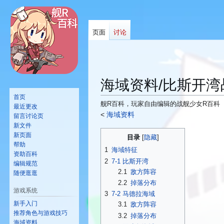
页面
讨论
海域资料/比斯开湾
首页
舰R百科，玩家自由编辑的战舰少女R百科
最近更改
<
海域资料
留言讨论页
新文件
跳
跳
新页面
目录
转
转
帮助
1
海域特征
资助百科
到
到
2
7-1 比斯开湾
编辑规范
导
搜
2.1
敌方阵容
随便逛逛
航
索
2.2
掉落分布
游戏系统
3
7-2 马德拉海域
新手入门
3.1
敌方阵容
推荐角色与游戏技巧
3.2
掉落分布
海域资料