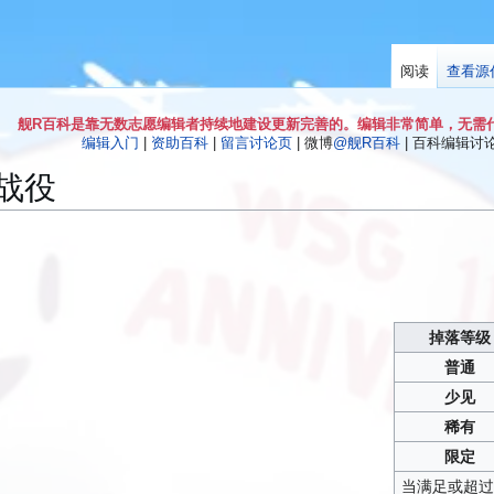
阅读
查看源
舰R百科是靠无数志愿编辑者持续地建设更新完善的。编辑非常简单，无需
编辑入门
|
资助百科
|
留言讨论页
| 微博
@舰R百科
| 百科编辑讨论Q
战役
掉落等级
普通
少见
稀有
限定
当满足或超过