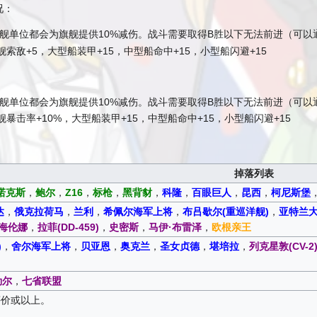
况：
舰单位都会为旗舰提供10%减伤。战斗需要取得B胜以下无法前进（可以
索敌+5，大型船装甲+15，中型船命中+15，小型船闪避+15
舰单位都会为旗舰提供10%减伤。战斗需要取得B胜以下无法前进（可以
暴击率+10%，大型船装甲+15，中型船命中+15，小型船闪避+15
掉落列表
诺克斯
，
鲍尔
，
Z16
，
标枪
，
黑背豺
，
科隆
，
百眼巨人
，
昆西
，
柯尼斯堡
达
，
俄克拉荷马
，
兰利
，
希佩尔海军上将
，
布吕歇尔(重巡洋舰)
，
亚特兰
海伦娜
，
拉菲(DD-459)
，
史密斯
，
马伊·布雷泽
，
欧根亲王
)
，
舍尔海军上将
，
贝亚恩
，
奥克兰
，
圣女贞德
，
堪培拉
，
列克星敦(CV-2
勒尔
，
七省联盟
评价或以上。