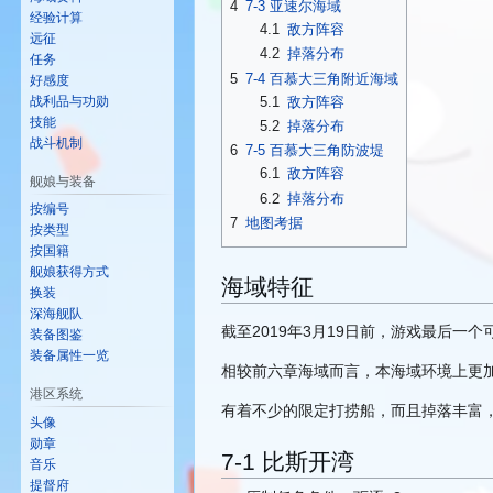
4
7-3 亚速尔海域
经验计算
4.1
敌方阵容
远征
4.2
掉落分布
任务
5
7-4 百慕大三角附近海域
好感度
5.1
敌方阵容
战利品与功勋
技能
5.2
掉落分布
战斗机制
6
7-5 百慕大三角防波堤
6.1
敌方阵容
舰娘与装备
6.2
掉落分布
按编号
7
地图考据
按类型
按国籍
舰娘获得方式
海域特征
换装
深海舰队
截至2019年3月19日前，游戏最后
装备图鉴
装备属性一览
相较前六章海域而言，本海域环境上更
港区系统
有着不少的限定打捞船，而且掉落丰富
头像
勋章
7-1 比斯开湾
音乐
提督府