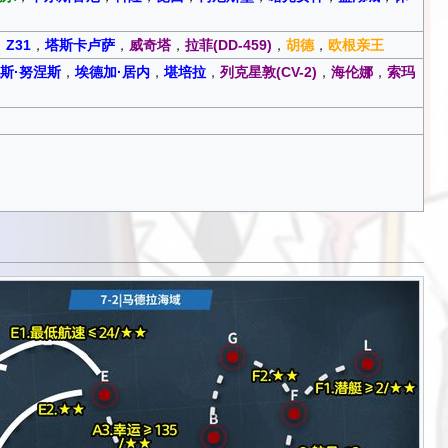
，
Z31
，
塔斯卡卢萨
，
威奇塔
，
拉菲(DD-459)
，
胡德
，
欧根亲王
斯·努涅斯
，
埃德加·居内
，
堪培拉
，
列克星敦(CV-2)
，
海伦娜
，
索玛