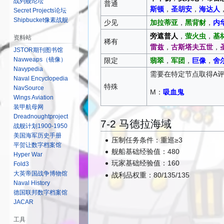
战列舰论坛
普通
斯顿
，
圣胡安
，
海达人
Secret Projects论坛
Shipbucket像素战舰
少见
加拉蒂亚
，
黑背豺
，
内
旁遮普人
，
萤火虫
，
基
资料站
稀有
雷兹
，
古斯塔夫五世
，
JSTOR期刊图书馆
Navweaps（镜像）
限定
翡翠
，
军团
，
巨像
，
舍
Navypedia
需要在特定节点取得A
Naval Encyclopedia
特殊
NavSource
M：
吸血鬼
Wings Aviation
装甲航母网
Dreadnoughtproject
7-2 马德拉海域
战舰计划1900-1950
美国海军历史手册
压制任务条件：重巡≥3
平贺让数字档案馆
舰船基础经验值：480
Hyper War
玩家基础经验值：160
Fold3
大英帝国战争博物馆
战利品权重：80/135/135
Naval History
德国联邦数字档案馆
JACAR
工具