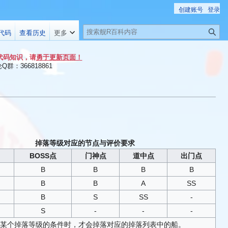
创建账号
登录
搜
代码
查看历史
更多
索
代码知识，请
勇于更新页面！
群：366818861
掉落等级对应的节点与评价要求
BOSS点
门神点
道中点
出门点
B
B
B
B
B
B
A
SS
B
S
SS
-
S
-
-
-
某个掉落等级的条件时，才会掉落对应的掉落列表中的船。