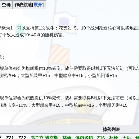
空确
作战航速
展开
级为1，可以支持第1次战斗；花费2、5、10个战列改造核心可以将炮击
个敌人造成10~40点的随机伤害。
况：
舰单位都会为旗舰提供10%减伤。战斗需要取得B胜以下无法前进（可以
索敌+5，大型船装甲+15，中型船命中+15，小型船闪避+15
舰单位都会为旗舰提供10%减伤。战斗需要取得B胜以下无法前进（可以
暴击率+10%，大型船装甲+15，中型船命中+15，小型船闪避+15
掉落列表
恩
，
Z21
，
Z22
，
弗兰克·诺克斯
，
林仙
，
佩内洛珀
，
Z16
，
标枪
，
天后
，