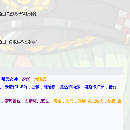
通过F点取得S胜削弱）
通过L点取得S胜削弱）
，
曙光女神
，
夕张
，
天狼星
大
，
朱诺(CL-52)
，
巨像
，
维纳斯
，
瓜达卡纳尔
，
塔斯卡卢萨
，
爱丽
，
)
，
索玛雷兹
，
古斯塔夫五世
，
胡德
，
关岛
，
乔治·埃夫洛夫
，
彼得·施