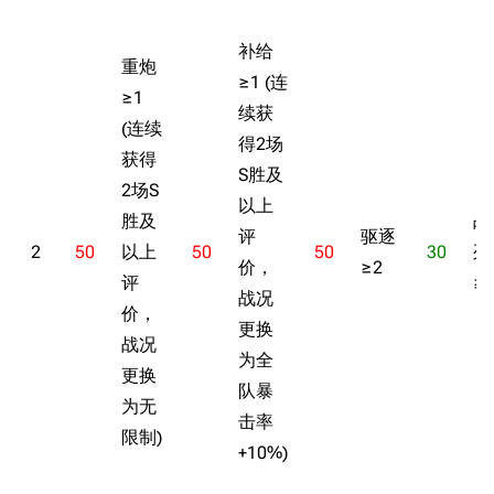
补给
重炮
≥1 (连
≥1
续获
(连续
得2场
获得
S胜及
2场S
以上
胜及
战
评
驱逐
11.9万
1696
6687
2
50
以上
50
50
30
列
舰R百科
价，
≥2
评
≥
战况
价，
导航
游戏系统
更换
舰娘与装备
战况
为全
首页
新手入门
按编号
更换
队暴
推荐角色与游戏技
为无
最近更改
按类型
击率
巧
限制)
留言讨论页
按国籍
+10%)
海域资料
新文件
舰娘获得方式