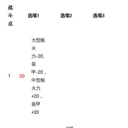
战
斗
选项1
选项2
选项3
选
点
大型船
火
力-20、
装
甲-20，
1
50
中型船
火力
+20，
装甲
+20