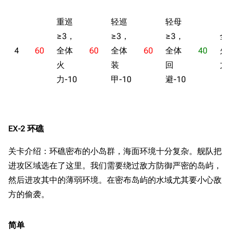
重巡
轻巡
轻母
≥3，
≥3，
≥3，
全
4
60
全体
60
全体
60
全体
40
火
火
装
回
力-
力-10
甲-10
避-10
EX-2 环礁
关卡介绍：环礁密布的小岛群，海面环境十分复杂。舰队把
进攻区域选在了这里。我们需要绕过敌方防御严密的岛屿，
然后进攻其中的薄弱环境。在密布岛屿的水域尤其要小心敌
方的偷袭。
简单