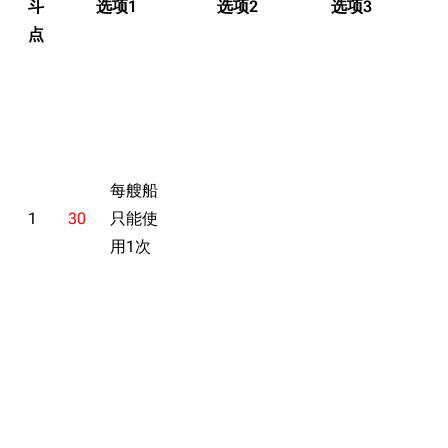
斗
选项1
选项2
选项3
旧日本八八舰队
点
旧日本军舰一览
近代中国图纸舰
活动预告
解放军主战舰艇
活动奖励
友情链接
资料站
活动新增功能
每艘船
舰少资料库
JSTOR期刊图书馆
支援
1
30
只能使
NGA战舰少女R专
Navweaps（镜
用1次
敌舰配置
区
像）
EX-1 钢铁仙人掌
萌娘百科战舰少女
Navypedia
简单
苍青幻影wiki（只
Naval
Encyclopedia
读）
困难
NavSource
四叶草剧场BiliWiki
EX-2 环礁
Wings Aviation
战列舰论坛
简单
Secret Projects论
装甲航母网
困难
坛