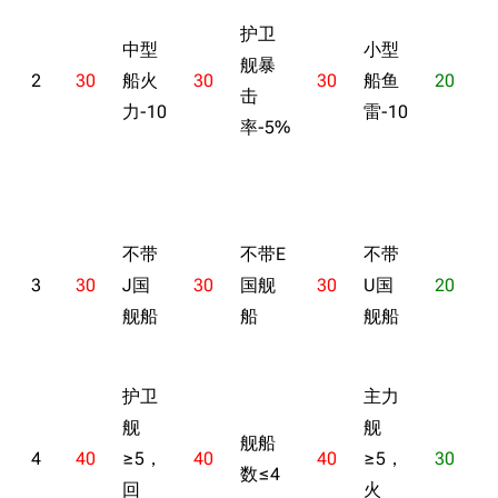
护卫
中型
小型
舰暴
2
30
船火
30
30
船鱼
20
击
力-10
雷-10
率-5%
+
C
不带
不带E
不带
3
30
J国
30
国舰
30
U国
20
舰船
船
舰船
+
护卫
主力
舰
舰
舰船
4
40
≥5，
40
40
≥5，
30
数≤4
回
火
+