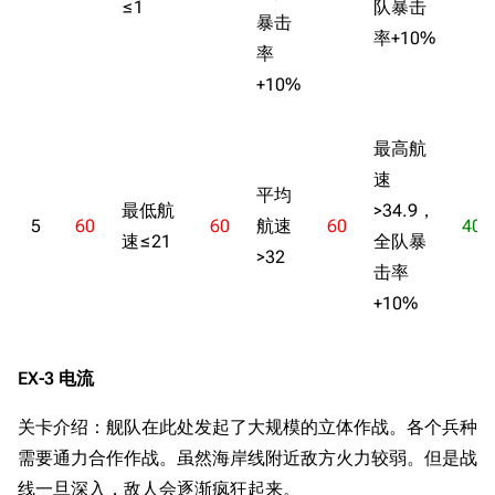
≤1
队暴击
暴击
率+10%
率
+10%
最高航
速
平均
最低航
>34.9，
5
60
60
航速
60
40
速≤21
全队暴
>32
击率
+10%
EX-3 电流
关卡介绍：舰队在此处发起了大规模的立体作战。各个兵种
需要通力合作作战。虽然海岸线附近敌方火力较弱。但是战
线一旦深入，敌人会逐渐疯狂起来。