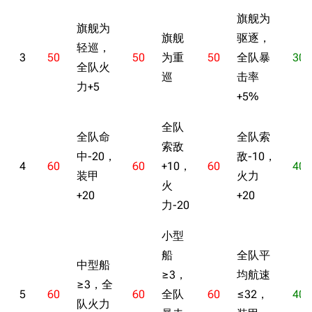
旗舰为
旗舰为
旗舰
驱逐，
轻巡，
3
50
50
为重
50
全队暴
30
全队火
巡
击率
力+5
+5%
全队
全队命
全队索
索敌
中-20，
敌-10，
4
60
60
+10，
60
40
装甲
火力
火
+20
+20
力-20
小型
船
全队平
中型船
≥3，
均航速
≥3，全
5
60
60
全队
60
≤32，
40
队火力