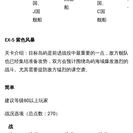
国、
国、
船
+2
收藏室
特殊成就
配音演员
J国
C国
宿舍与家具
物品道具
艾拉微博存档
舰船
舰船
餐厅与料理
历次活动关卡图标
EX-5 紫色风暴
浴室
舰娘对话小剧场
学院与战术
舰船造船厂一览
关卡介绍：目标岛屿是前进战役中最重要的一点，敌方舰队
也已经集结准备攻势，双方会预计围绕岛屿海域爆发激烈的
放映厅
舰船归宿一览
战斗。尤其需要提防敌方猛烈的课空袭。
战区支队基地
舰名溯源
工程局
舰艇徽章与格言
简单
特别船坞
图纸舰与未成舰
建议等级80以上玩家
蒸汽轮机基础
战况选项（总点数：270）
美海军惯导系统
意大利军舰一览
战