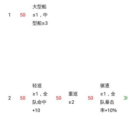
大型船
1
50
≤1，中
型船≥3
轻巡
驱逐
≥1，全
重巡
≥1，全
2
50
50
50
30
队命中
≥2
队暴击
+10
率+10%