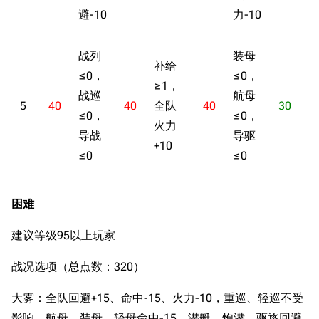
避-10
力-10
战列
装母
补给
≤0，
≤0，
≥1，
战巡
航母
5
40
40
全队
40
30
≤0，
≤0，
火力
导战
导驱
>
+10
≤0
≤0
困难
建议等级95以上玩家
战况选项（总点数：320）
大雾：全队回避+15、命中-15、火力-10，重巡、轻巡不受
影响。航母、装母、轻母命中-15，潜艇、炮潜、驱逐回避