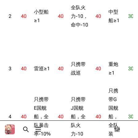
Dreadnoughtproject
Shipbucket像素战
EX-3 电流
全队火
清除缓存
小型船
中型
舰
战舰计划1900-
2
40
40
力-10，
40
30
简单
≥1
1950
船≥1
命中-10
困难
美国海军历史手册
链入页面
EX-4 陆战队
平贺让数字档案馆
相关更改
简单
Hyper War
可打印版
困难
Fold3
只携带
重炮
固定链接
EX-5 紫色风暴
3
40
雷巡≥1
40
40
30
大英帝国战争博物
战巡
≥1
页面信息
简单
未登录
馆
未登录用户的IP地址会在进行任意编辑后公开展示。
困难
Naval History
Cargo数据
只携
德国联邦数字档案
活动战役原型
引用此页
创建账号
只携带
只携带
带G
馆
目录
分享此页面
更多
E国舰
J国舰
国舰
查看
associate
JACAR
登录
4
40
船，全
40
船，全
40
船，
30
队暴击
队火
全队
打开/关闭搜索
打开/关闭菜单
打开/关
打
率-10%
力-10
装