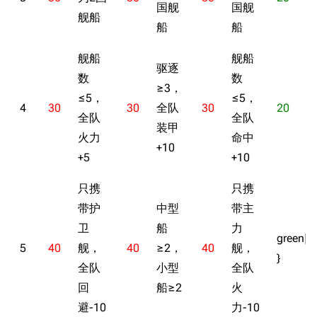
国舰
国舰
舰船
船
船
舰船
舰船
驱逐
数
数
≥3，
≤5，
≤5，
4
30
30
全队
30
20
全队
全队
装甲
火力
命中
+10
+5
+10
只携
只携
带护
中型
带主
卫
船
力
green|3
5
40
舰，
40
≥2，
40
舰，
}
全队
小型
全队
回
船≥2
火
避-10
力-10