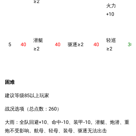
≥2
火力
+10
潜艇
轻巡
5
40
40
驱逐≥2
40
30
≥2
≥2
困难
建议等级85以上玩家
战况选项（总点数：260）
大雨：全队回避+10、命中-10、装甲-10。潜艇、炮潜、重
炮不受影响。航母、轻母、装母、驱逐无法出击