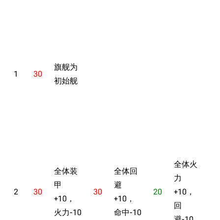
旗舰为
1
30
初始舰
全体火
全体装
全体回
力
甲
避
2
30
30
20
+10，
2
+10，
+10，
回
火力-10
命中-10
避-10