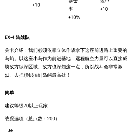
暴击
装甲
+10
率
+10
+10%
EX-4 陆战队
关卡介绍：我们必须依靠立体作战拿下这座前进路上重要的
岛屿。以这座小岛作为前进基地，远程航空力量可以直接威
胁敌方纵深区域。敌方也深知这一点，所以战斗会非常激
烈。去把旗帜插到岛屿最高处！
简单
建议等级70以上玩家
战况选项（总点数：200）
战