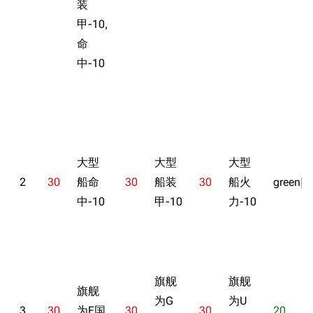
装
甲-10,
命
中-10
大型
大型
大型
2
30
船命
30
船装
30
船火
green|2
中-10
甲-10
力-10
旗舰
旗舰
旗舰
为G
为U
3
30
为E国
30
30
20