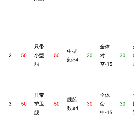
只带
全体
全
中型
2
50
小型
50
30
对
30
幸
船≥4
船
空-15
运-
只带
全体
全
舰船
3
50
护卫
50
30
命
30
回
数≤4
舰
中-15
避-