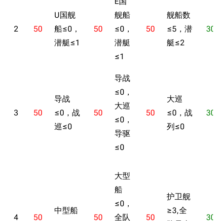
E国
U国舰
舰船
舰船数
2
50
船≤0，
50
≤0，
50
≤5，潜
30
潜艇≤1
潜艇
艇≤2
≤1
导战
≤0，
导战
大巡
大巡
3
50
≤0，战
50
50
≤0，战
30
≤0，
巡≤0
列≤0
导驱
≤0
大型
船
护卫舰
≤0，
中型船
≥3,全
4
50
50
全队
50
30