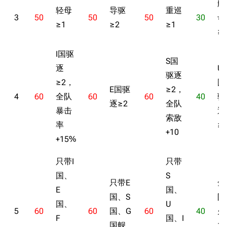
经验计算
航
轻母
导驱
重巡
新页面
换装
3
50
50
50
30
母
远征
≥1
≥2
≥1
≥
帮助
深海舰队
任务
资助百科
装备图鉴
I国驱
好感度
S国
逐
U
编辑规范
装备属性一览
战利品与功勋
驱逐
≥2，
国
随便逛逛
E国驱
≥2，
技能
4
60
全队
60
60
40
驱
逐≥2
全队
特殊页面
战斗机制
暴击
逐
索敌
率
≥
上传文件
+10
+15%
港区系统
杂学考据
游戏动态
只带I
只带
头像
考据勘误汇总
卫星观测
国、
S
只带E
全
勋章
游戏BUG汇总
历次场刊
E
国、
国、S
队
国、
U
音乐
历代登录界面
运营历史
5
60
60
国、G
60
40
火
F
国、I
提督府
术语词典
参与画师
国舰
力