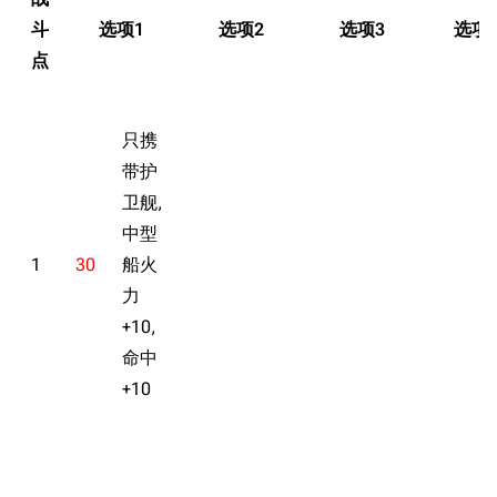
斗
选项1
选项2
选项3
选项
点
只携
带护
卫舰,
中型
1
30
船火
力
+10,
命中
+10