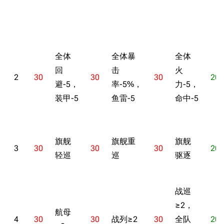
全体
全体暴
全体
回
击
火
2
30
30
30
20
避-5，
率-5%，
力-5，
装甲-5
鱼雷-5
命中-5
旗舰
旗舰重
旗舰
3
30
30
30
20
轻巡
巡
驱逐
战巡
≥2，
航母
4
30
30
战列≥2
30
全队
20