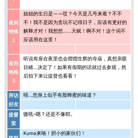
姐姐的生日是——哎？今天是几号来着？不不
不！我不是因为贪玩不记得日子，应该有更好的
夜间
解释才对！我想想……天赋！啊不对！这个词不
特殊
应该用在这里！
2
听说有座在夜里也会熠熠生辉的寺庙，真想亲眼
夜间
目睹…决定了！如果有假期的话就过去参观，然
特殊
后拍下来让提督也看看！
3
唔…您身上似乎有股蜂蜜的味道？
拜访
好友
嗷吼~嗯？还是不像耶。
提督
室
Kuma来咯！胆小的家伙们！