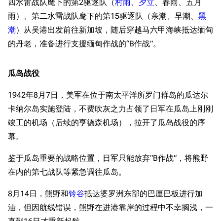
四水雷战队麾下的第2驱逐队（
村雨
、
夕立
、春雨、五月
雨）、第二水雷战队麾下的第15驱逐队（亲潮、早潮、
黑
潮
）从吴港出发前往新加坡，随后穿越马六甲海峡抵达缅甸
的丹老，准备进行支援缅甸作战的“B作战”。
瓜岛战役
1942年8月7日，美军在位于南太平洋所罗门群岛的瓜达尔
卡纳尔岛实施登陆，不费吹灰之力占领了日军在瓜岛上刚刚
竣工的机场（后续的亨德森机场），拉开了瓜岛战役的序
幕。
鉴于瓜岛重要的战略位置，日军只能放弃“B作战”，将熊野
在内的第七战队等紧急调往瓜岛。
8月14日，熊野和
铃谷
抵达婆罗洲东部的巴厘巴板进行加
油，但因航线错误，熊野在进港靠岸的过程中不幸搁浅，一