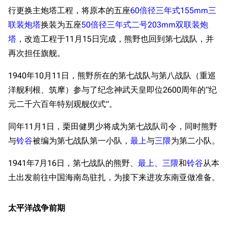
行更换主炮塔工程，将原本的五座
60倍径三年式155mm三
联装炮塔
换装为五座
50倍径三年式二号203mm双联装炮
塔
，改造工程于11月15日完成，熊野也回到第七战队，并
再次担任旗舰。
1940年10月11日，熊野所在的第七战队与第八战队（重巡
洋舰利根、筑摩）参与了纪念神武天皇即位2600周年的“纪
元二千六百年特别观舰仪式”。
同年11月1日，栗田健男少将成为第七战队司令，同时熊野
与
铃谷
被编为第七战队第一小队，
最上
与
三隈
为第二小队。
1941年7月16日，第七战队的熊野、
最上
、
三隈
和
铃谷
从本
土出发前往中国海南岛驻扎，为接下来进攻东南亚做准备。
太平洋战争前期