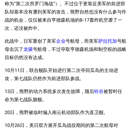
称为“第二次所罗门海战”）。不过位于更靠近美军的前进部
队却基本没有遭到美军的攻击，熊野自然也没有什么参与作
战的机会，仅仅被来自亨德森机场的B-17轰炸机空袭了一
次，还没被炸中。
此战中，日军重创了美军
企业
号航母，而美军
萨拉托加
号航
母击沉了
龙骧
号航母，不过夺取亨德森机场和制空权的战略
目标仍然没有达成。
10月11日，联合舰队开始进行第二次夺回瓜岛的主动进
攻，第七战队仍然作为前进部队参战。
13日，熊野的动力系统多次发生故障，随后
铃谷
被暂时任
命为第七战队旗舰。
20日，熊野被临时编入南云机动部队作为直卫舰。
10月26日，美日双方展开瓜岛战役期间的第二次航母对