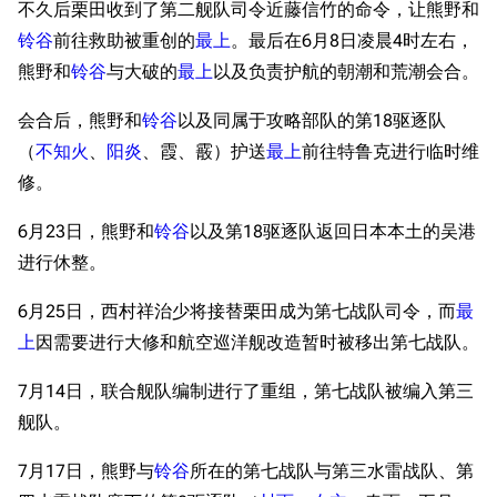
不久后栗田收到了第二舰队司令近藤信竹的命令，让熊野和
铃谷
前往救助被重创的
最上
。最后在6月8日凌晨4时左右，
熊野和
铃谷
与大破的
最上
以及负责护航的朝潮和荒潮会合。
会合后，熊野和
铃谷
以及同属于攻略部队的第18驱逐队
（
不知火
、
阳炎
、霞、霰）护送
最上
前往特鲁克进行临时维
修。
6月23日，熊野和
铃谷
以及第18驱逐队返回日本本土的吴港
进行休整。
6月25日，西村祥治少将接替栗田成为第七战队司令，而
最
上
因需要进行大修和航空巡洋舰改造暂时被移出第七战队。
7月14日，联合舰队编制进行了重组，第七战队被编入第三
舰队。
7月17日，熊野与
铃谷
所在的第七战队与第三水雷战队、第