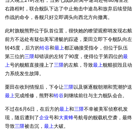
当天晚上21时左右，当第七战队距离中途岛还有80海里左
右路程时，联合舰队下达了中止炮击中途岛和放弃后续登陆
作战的命令，各舰只好立即调头向西北方向撤离。
此时旗舰熊野位于队首位置，很快她的瞭望观察哨发现右舷
前方不远处有疑似美军潜艇的踪迹，栗田立即下令舰队向左
转45度，后方的
铃谷
和
最上
都正确接受指令，但位于队伍
第三位的
三隈
却错误的左转了90度，使得位于第四位的
最
上
号的舰艏直接撞上了
三隈
的左舷，导致
最上
舰艏损毁且动
力系统发生故障。
栗田在收到情报后，下令让
三隈
以及驱逐舰朝潮和荒潮护送
最上
完成维修，熊野和
铃谷
则继续前往与主力舰队会合。
不过在6月6日，在后方的
最上
和
三隈
不幸被美军侦察机发
现，随后遭到了
企业
号和
大黄蜂
号航母的舰载机空袭，最终
导致
三隈
被击沉，
最上
大破。