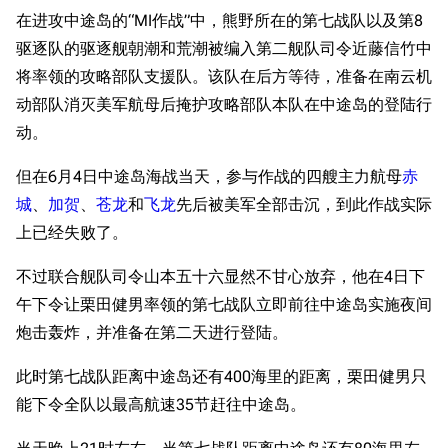
在进攻中途岛的“MI作战”中，熊野所在的第七战队以及第8
驱逐队的驱逐舰朝潮和荒潮被编入第二舰队司令近藤信竹中
将率领的攻略部队支援队。该队在后方等待，准备在南云机
动部队消灭美军航母后掩护攻略部队本队在中途岛的登陆行
动。
但在6月4日中途岛海战当天，参与作战的四艘主力航母
赤
城
、
加贺
、
苍龙
和
飞龙
先后被美军全部击沉，到此作战实际
上已经失败了。
不过联合舰队司令山本五十六显然不甘心放弃，他在4日下
午下令让栗田健男率领的第七战队立即前往中途岛实施夜间
炮击轰炸，并准备在第二天进行登陆。
此时第七战队距离中途岛还有400海里的距离，栗田健男只
能下令全队以最高航速35节赶往中途岛。