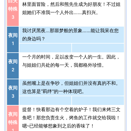
白天
林里面冒险，然后和熊先生成为好朋友！不过姐
特殊
姐她们不准我一个人外出……真扫兴。
3
我讨厌黑夜…那噩梦般的景象……能让我呆在您
夜间
的身边吗？
1
一个月的时间，足以改变一个人的一生。因此，
夜间
与姐姐们共处的每一天，我都格外珍惜。
2
虽然嘴上是在争吵，但姐姐们并没有真的不和。
夜间
这也算是“羁绊”的一种体现吧。
3
提督！快看那边有个空着的炉子！我们来烤三文
夜间
鱼吧！那您负责生火，烤鱼的工作就交给我啦！
特殊
嗯~已经能够想象到之后的香味了！
1