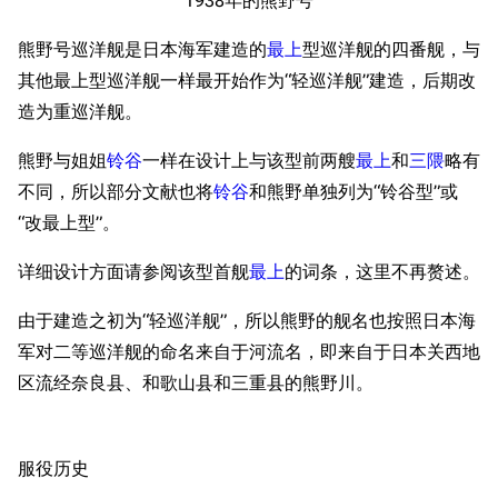
1938年的熊野号
熊野号巡洋舰是日本海军建造的
最上
型巡洋舰的四番舰，与
其他最上型巡洋舰一样最开始作为“轻巡洋舰”建造，后期改
造为重巡洋舰。
熊野与姐姐
铃谷
一样在设计上与该型前两艘
最上
和
三隈
略有
不同，所以部分文献也将
铃谷
和熊野单独列为“铃谷型”或
“改最上型”。
详细设计方面请参阅该型首舰
最上
的词条，这里不再赘述。
由于建造之初为“轻巡洋舰”，所以熊野的舰名也按照日本海
军对二等巡洋舰的命名来自于河流名，即来自于日本关西地
区流经奈良县、和歌山县和三重县的熊野川。
服役历史