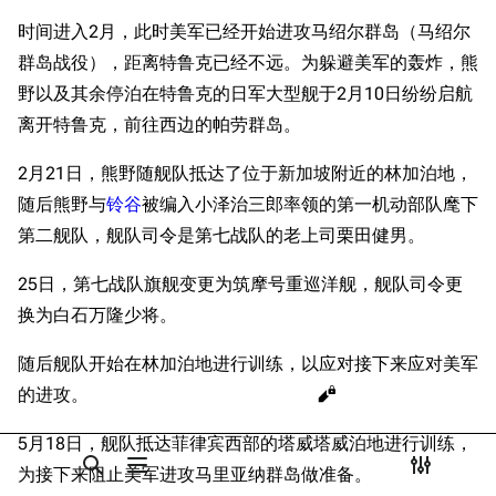
Dreadnoughtproject
Shipbucket像素战
1944年前期
清除缓存
时间进入2月，此时美军已经开始进攻马绍尔群岛（马绍尔
舰
战舰计划1900-
莱特湾海战
群岛战役），距离特鲁克已经不远。为躲避美军的轰炸，熊
1950
野以及其余停泊在特鲁克的日军大型舰于2月10日纷纷启航
萨马岛海战
美国海军历史手册
链入页面
离开特鲁克，前往西边的帕劳群岛。
撤退
平贺让数字档案馆
相关更改
服役末期
2月21日，熊野随舰队抵达了位于新加坡附近的林加泊地，
Hyper War
可打印版
沉没
随后熊野与
铃谷
被编入小泽治三郎率领的第一机动部队麾下
Fold3
固定链接
第二舰队，舰队司令是第七战队的老上司栗田健男。
游戏相关
大英帝国战争博物
页面信息
台词解析
未登录
馆
25日，第七战队旗舰变更为筑摩号重巡洋舰，舰队司令更
未登录用户的IP地址会在进行任意编辑后公开展示。
同厂舰娘
Naval History
Cargo数据
换为白石万隆少将。
德国联邦数字档案
相关链接
引用此页
创建账号
随后舰队开始在林加泊地进行训练，以应对接下来应对美军
馆
目录
分享此页面
更多
查看
associate
的进攻。
JACAR
登录
5月18日，舰队抵达菲律宾西部的塔威塔威泊地进行训练，
为接下来阻止美军进攻马里亚纳群岛做准备。
打开/关闭搜索
打开/关闭菜单
打开/关
打