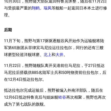
10月30日，熊野随大部队返回特鲁克休整，随后在11月2日
与受损最严重的
翔鹤
、
瑞凤
等舰船一起返回日本本土进行修
理。
后期
11月下旬，熊野与第17驱驱逐舰谷风开始作为运输舰将陆
军第65旅团从菲律宾马尼拉运往拉包尔，同行的还有三艘
球磨型轻巡洋舰球磨、
北上
和
大井
。
11月22日，熊野随舰队离开吴港前往马尼拉，于27日抵达
马尼拉后搭载供885名陆军士兵和50吨物资前往拉包尔，后
在12月4日抵达拉包尔。
抵达拉包尔完成运输后，熊野被编入外南洋部队，随后在
12月6日抵达特鲁克后与姐妹舰
铃谷
再次相聚，熊野也再次
成为了第七战队的旗舰。