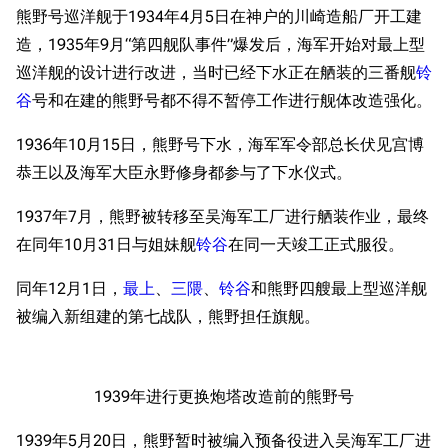
熊野号巡洋舰于1934年4月5日在神户的川崎造船厂开工建
造，1935年9月“第四舰队事件”爆发后，海军开始对最上型
巡洋舰的设计进行改进，当时已经下水正在舾装的三番舰
铃
谷
号和在建的熊野号都不得不暂停工作进行舰体改造强化。
1936年10月15日，熊野号下水，海军军令部总长伏见宫博
恭王以及海军大臣永野修身都参与了下水仪式。
1937年7月，熊野被转移至吴海军工厂进行舾装作业，最终
在同年10月31日与姐妹舰
铃谷
在同一天竣工正式服役。
同年12月1日，
最上
、
三隈
、
铃谷
和熊野四艘最上型巡洋舰
被编入新组建的第七战队，熊野担任旗舰。
1939年进行更换炮塔改造前的熊野号
1939年5月20日，熊野暂时被编入预备役进入吴海军工厂进