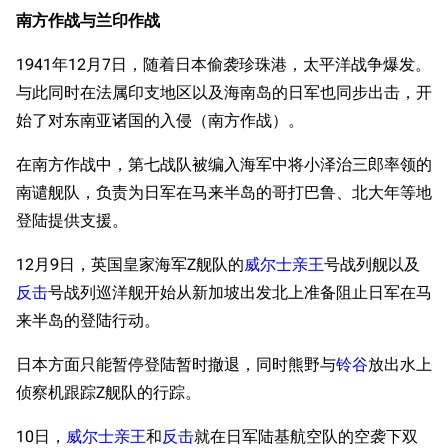
南方作战与兰印作战
1941年12月7日，随着日本偷袭珍珠港，太平洋战争爆发。
与此同时在法属印支地区以及海南岛的日军也同步出击，开
始了对东南亚诸国的入侵（南方作战）。
在南方作战中，第七战队被编入海军中将小泽治三郎率领的
南谴舰队，负责为日军在马来半岛的哥打巴鲁、北大年等地
登陆提供支援。
12月9日，英国皇家海军Z舰队的
威尔士亲王
号战列舰以及
反击
号战列巡洋舰开始从新加坡出发北上准备阻止日军在马
来半岛的登陆行动。
日本方面只能暂停登陆暂时撤退，同时熊野与
铃谷
放出水上
侦察机跟踪Z舰队的行踪。
10日，
威尔士亲王
和
反击
就在日军陆基航空队的空袭下双