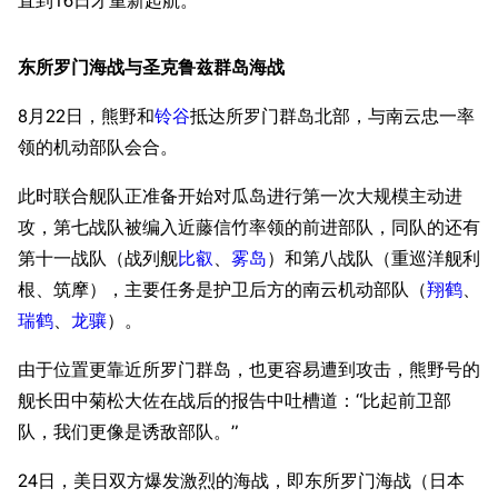
直到16日才重新起航。
东所罗门海战与圣克鲁兹群岛海战
8月22日，熊野和
铃谷
抵达所罗门群岛北部，与南云忠一率
领的机动部队会合。
此时联合舰队正准备开始对瓜岛进行第一次大规模主动进
攻，第七战队被编入近藤信竹率领的前进部队，同队的还有
第十一战队（战列舰
比叡
、
雾岛
）和第八战队（重巡洋舰利
根、筑摩），主要任务是护卫后方的南云机动部队（
翔鹤
、
瑞鹤
、
龙骧
）。
由于位置更靠近所罗门群岛，也更容易遭到攻击，熊野号的
舰长田中菊松大佐在战后的报告中吐槽道：“比起前卫部
队，我们更像是诱敌部队。”
24日，美日双方爆发激烈的海战，即东所罗门海战（日本