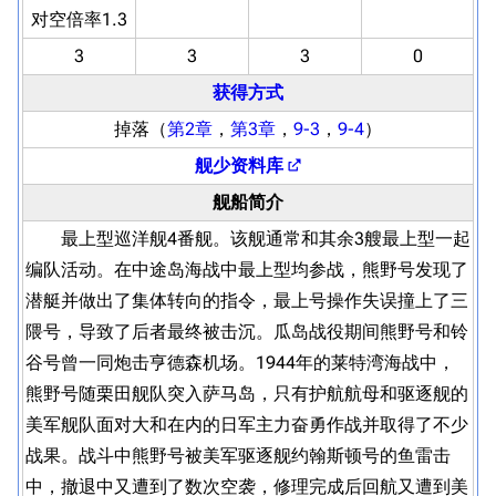
对空倍率1.3
3
3
3
0
获得方式
掉落（
第2章
，
第3章
，
9-3
，
9-4
）
舰少资料库
舰船简介
最上型巡洋舰4番舰。该舰通常和其余3艘最上型一起
编队活动。在中途岛海战中最上型均参战，熊野号发现了
潜艇并做出了集体转向的指令，最上号操作失误撞上了三
隈号，导致了后者最终被击沉。瓜岛战役期间熊野号和铃
谷号曾一同炮击亨德森机场。1944年的莱特湾海战中，
熊野号随栗田舰队突入萨马岛，只有护航航母和驱逐舰的
美军舰队面对大和在内的日军主力奋勇作战并取得了不少
战果。战斗中熊野号被美军驱逐舰约翰斯顿号的鱼雷击
中，撤退中又遭到了数次空袭，修理完成后回航又遭到美