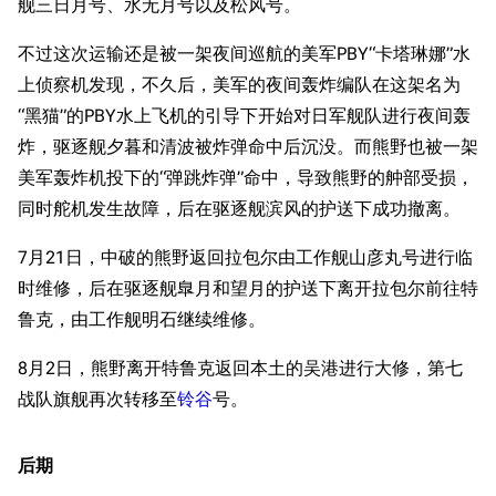
舰三日月号、水无月号以及松风号。
收藏室
特殊成就
配音演员
不过这次运输还是被一架夜间巡航的美军PBY“卡塔琳娜”水
宿舍与家具
物品道具
艾拉微博存档
上侦察机发现，不久后，美军的夜间轰炸编队在这架名为
餐厅与料理
历次活动关卡图标
“黑猫”的PBY水上飞机的引导下开始对日军舰队进行夜间轰
炸，驱逐舰夕暮和清波被炸弹命中后沉没。而熊野也被一架
浴室
舰娘对话小剧场
美军轰炸机投下的“弹跳炸弹”命中，导致熊野的舯部受损，
学院与战术
舰船造船厂一览
同时舵机发生故障，后在驱逐舰滨风的护送下成功撤离。
放映厅
舰船归宿一览
7月21日，中破的熊野返回拉包尔由工作舰山彦丸号进行临
战区支队基地
舰名溯源
时维修，后在驱逐舰臯月和望月的护送下离开拉包尔前往特
工程局
舰艇徽章与格言
鲁克，由工作舰明石继续维修。
特别船坞
图纸舰与未成舰
8月2日，熊野离开特鲁克返回本土的吴港进行大修，第七
蒸汽轮机基础
战队旗舰再次转移至
铃谷
号。
美海军惯导系统
后期
意大利军舰一览