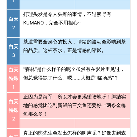
1
打理头发是令人头疼的事情，不过熊野有
白天
KUMANO，完全不用担心~
2
茶道需要全身心的投入，情绪的波动会影响到茶
白天
的品质。这杯茶水，正是情感的缩影。
3
“森林”是什么样子的呢？虽然有在影片里见过，
白天
但总觉得缺了什么。嗯……大概是“临场感”？
特殊
1
正因为是海军，所以才会更渴望陆地呀！脚踏实
白天
地的感觉比吃到新鲜的三文鱼还要好上两条金枪
特殊
鱼那么多！
2
真正的熊先生会发出怎样的叫声呢？好像去到森