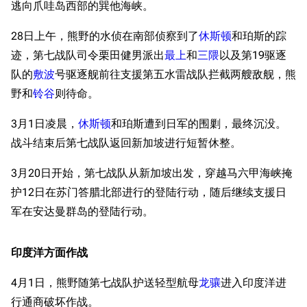
逃向爪哇岛西部的巽他海峡。
28日上午，熊野的水侦在南部侦察到了
休斯顿
和珀斯的踪
迹，第七战队司令栗田健男派出
最上
和
三隈
以及第19驱逐
队的
敷波
号驱逐舰前往支援第五水雷战队拦截两艘敌舰，熊
野和
铃谷
则待命。
3月1日凌晨，
休斯顿
和珀斯遭到日军的围剿，最终沉没。
战斗结束后第七战队返回新加坡进行短暂休整。
3月20日开始，第七战队从新加坡出发，穿越马六甲海峡掩
护12日在苏门答腊北部进行的登陆行动，随后继续支援日
军在安达曼群岛的登陆行动。
印度洋方面作战
4月1日，熊野随第七战队护送轻型航母
龙骧
进入印度洋进
行通商破坏作战。