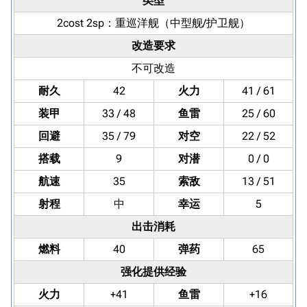
类型
2cost 2sp：
重巡洋舰
（中型舰/护卫舰）
改造要求
不可改造
耐久
42
火力
41 / 61
装甲
33 / 48
鱼雷
25 / 60
回避
35 / 79
对空
22 / 52
搭载
9
对潜
0 / 0
航速
35
索敌
13 / 51
射程
中
幸运
5
出击消耗
燃料
40
弹药
65
强化提供经验
火力
+41
鱼雷
+16