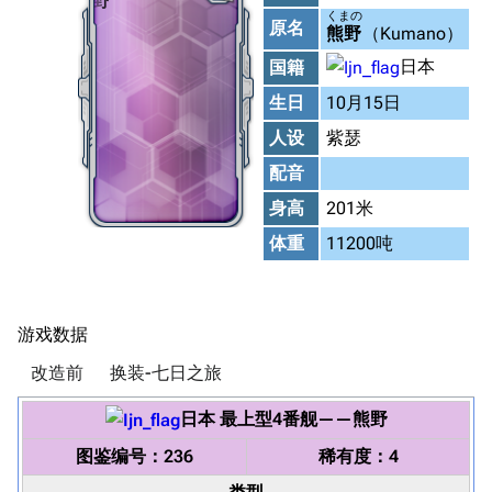
くまの
原名
熊野
（Kumano）
日本
国籍
生日
10月15日
人设
紫瑟
配音
身高
201米
体重
11200吨
游戏数据
改造前
换装-七日之旅
日本
最上型4番舰
——
熊野
图鉴编号：236
稀有度：4