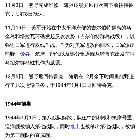
旧日本八八舰队
11月3日，熊野完成维修，随驱逐舰滨风再次南下前往特鲁
游戏数据
克，后在8日抵达。
旧日本军舰一览
台词
近代中国图纸舰
原型简介
11月19日，美军开始在中太平洋东部的吉尔伯特群岛的马
金岛和塔拉瓦环礁发起反攻攻势（吉尔伯特群岛战役），以
服役历史
解放军主战舰艇
强迫日军进行双线作战。作为对美军进攻的回应，日军派出
太平洋战争前期
友情链接
资料站
熊野、
铃谷
、筑摩、能代以及部分驱逐舰从特鲁克出发前往
南方作战与兰印作战
马绍尔群岛驻扎作为威慑。
舰少资料库
JSTOR期刊图书馆
印度洋方面作战
NGA战舰少女R专
Navweaps（镜
12月5日，熊野返回特鲁克，随后在12月余下时间里熊野进
中途岛海战
区
像）
行了几次运输任务，于1944年1月1日返回特鲁克。
瓜岛战役
萌娘百科战舰少女
Navypedia
东所罗门海战与圣克鲁兹群岛海战
苍青幻影wiki（只
Naval
Encyclopedia
读）
1944年前期
后期
NavSource
四叶草剧场BiliWiki
1943年
1944年1月1日，第八战队解散，队伍中的利根和筑摩号重
Wings Aviation
战列舰论坛
巡洋舰被编入第七战队，同时
最上
也被移出第七战队，被编
新乔治亚群岛战役
Secret Projects论
装甲航母网
为第三舰队的直属舰。
后期
坛