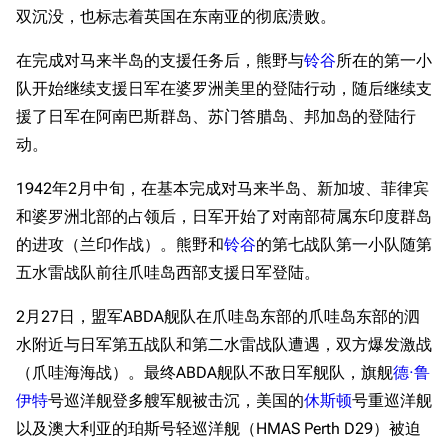
双沉没，也标志着英国在东南亚的彻底溃败。
在完成对马来半岛的支援任务后，熊野与
铃谷
所在的第一小
队开始继续支援日军在婆罗洲美里的登陆行动，随后继续支
援了日军在阿南巴斯群岛、苏门答腊岛、邦加岛的登陆行
动。
1942年2月中旬，在基本完成对马来半岛、新加坡、菲律宾
和婆罗洲北部的占领后，日军开始了对南部荷属东印度群岛
的进攻（兰印作战）。熊野和
铃谷
的第七战队第一小队随第
五水雷战队前往爪哇岛西部支援日军登陆。
2月27日，盟军ABDA舰队在爪哇岛东部的爪哇岛东部的泗
水附近与日军第五战队和第二水雷战队遭遇，双方爆发激战
（爪哇海海战）。最终ABDA舰队不敌日军舰队，旗舰
德·鲁
伊特
号巡洋舰登多艘军舰被击沉，美国的
休斯顿
号重巡洋舰
以及澳大利亚的珀斯号轻巡洋舰（HMAS Perth D29）被迫