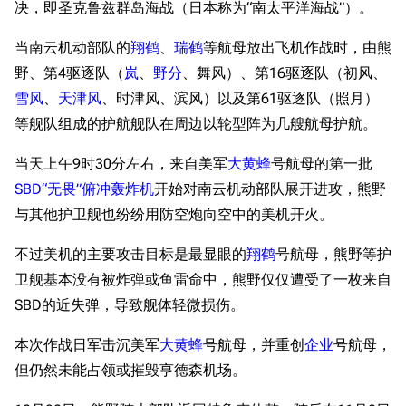
决，即圣克鲁兹群岛海战（日本称为“南太平洋海战”）。
当南云机动部队的
翔鹤
、
瑞鹤
等航母放出飞机作战时，由熊
野、第4驱逐队（
岚
、
野分
、舞风）、第16驱逐队（初风、
雪风
、
天津风
、时津风、滨风）以及第61驱逐队（照月）
等舰队组成的护航舰队在周边以轮型阵为几艘航母护航。
当天上午9时30分左右，来自美军
大黄蜂
号航母的第一批
SBD“无畏”俯冲轰炸机
开始对南云机动部队展开进攻，熊野
与其他护卫舰也纷纷用防空炮向空中的美机开火。
不过美机的主要攻击目标是最显眼的
翔鹤
号航母，熊野等护
卫舰基本没有被炸弹或鱼雷命中，熊野仅仅遭受了一枚来自
SBD的近失弹，导致舰体轻微损伤。
本次作战日军击沉美军
大黄蜂
号航母，并重创
企业
号航母，
但仍然未能占领或摧毁亨德森机场。