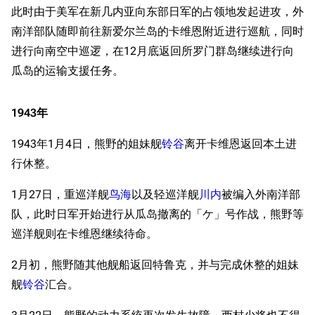
此时由于美军在新几内亚向东部日军的占领地发起进攻，外
南洋部队随即前往新爱尔兰岛的卡维恩附近进行巡航，同时
进行向南空中巡逻，在12月底返回所罗门群岛继续进行向
瓜岛的运输支援任务。
1943年
1943年1月4日，熊野的姐妹舰
铃谷
离开卡维恩返回本土进
行休整。
1月27日，重巡洋舰
鸟海
以及轻巡洋舰
川内
被编入外南洋部
队，此时日军开始进行从瓜岛撤离的「ケ」号作战，熊野等
巡洋舰则在卡维恩继续待命。
2月初，熊野随其他舰船返回特鲁克，并与完成休整的姐妹
舰
铃谷
汇合。