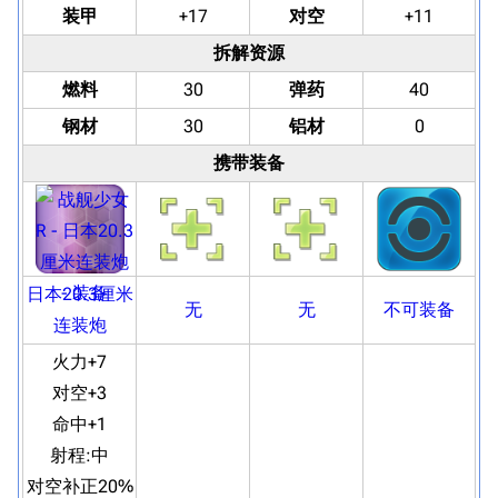
装甲
+17
对空
+11
拆解资源
燃料
30
弹药
40
钢材
30
铝材
0
携带装备
日本20.3厘米
无
无
不可装备
连装炮
火力+7
对空+3
命中+1
射程:
中
对空补正20%