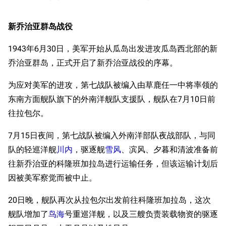
经验计算
新页面
换装
远征
新乔治亚群岛战役
帮助
深海舰队
任务
1943年6月30日，美军开始从瓜岛出发进攻瓜岛西北部的新
资助百科
装备图鉴
好感度
乔治亚群岛，正式开启了新乔治亚战役的序幕。
编辑规范
装备属性一览
战利品与功勋
为应对美军的进攻，第七战队被编入由草鹿任一中将率领的
随便逛逛
技能
东南方面舰队旗下的外南洋舰队支援队，舰队在7月10日前
特殊页面
战斗机制
往拉包尔。
上传文件
7月15日夜间，第七战队被编入外南洋部队夜战部队，与同
港区系统
杂学考据
游戏动态
队的轻巡洋舰
川内
，驱逐舰
雪风
、滨风、夕暮和清波准备前
往新乔治亚的科隆班加拉岛进行运输任务，但该运输计划后
头像
考据勘误汇总
卫星观测
因被美军察觉而被中止。
勋章
游戏BUG汇总
历次场刊
20日晚，舰队再次从拉包尔出发前往科隆班加拉岛，这次
音乐
历代登录界面
运营历史
舰队增加了
鸟海
号重巡洋舰，以及三艘负责装载物资的驱逐
提督府
术语词典
参与画师