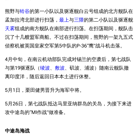
熊野与
铃谷
的第一小队以及驱逐舰白云号组成的北方舰队在
孟加拉湾北部进行扫荡，
最上
与
三隈
的第二小队以及驱逐舰
天雾
组成的南方舰队在南部进行扫荡。在扫荡期间，舰队击
沉了十几艘盟军商船。不过在扫荡期间，熊野的一架九五式
侦察机被英国皇家空军第5中队的P-36“鹰”战斗机击落。
4月中旬，在南云机动部队完成对锡兰的空袭后，第七战队
与第19驱逐队（
绫波
、
敷波
、矶波、浦波）随南云舰队撤
离印度洋，随后返回日本本土进行休整。
5月1日，栗田健男晋升为海军中将。
5月26日，第七战队抵达马里亚纳群岛的关岛，为接下来进
攻中途岛的“MI作战”做准备。
中途岛海战