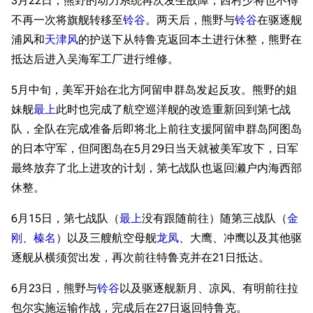
3月22日，熊野的动力系统再次发生故障，西村少将也不得
不再一次将旗舰转移至
铃谷
。两天后，熊野与
铃谷
在驱逐舰
浦风和
天津风
的护送下从特鲁克返回本土进行休整，熊野在
抵达后进入吴海军工厂进行维修。
5月中旬，美军开始在北方阿留申群岛发起反攻。熊野的姐
妹舰
最上
此时也完成了航空巡洋舰的改造重新回到第七战
队，全队在完成准备后即将北上前往支援阿留申群岛阿图岛
的日本守军，但阿图岛在5月29日当天就被美军攻下，日军
11.9万
1696
6687
最终放弃了北上进攻的计划，第七战队也返回濑户内海西部
舰R百科
休整。
导航
游戏系统
舰娘与装备
6月15日，第七战队（
最上
没有跟随前往）随第三战队（
金
首页
新手入门
按编号
刚
、
榛名
）以及三艘航空母舰
龙凤
、大鹰、冲鹰以及其他驱
推荐角色与游戏技
逐舰从横须贺出发，再次前往特鲁克并在21日抵达。
最近更改
按类型
巧
留言讨论页
按国籍
6月23日，熊野与
铃谷
以及驱逐舰新月、凉风、有明前往拉
海域资料
包尔实施运输作战，完成后在27日返回特鲁克。
新文件
舰娘获得方式