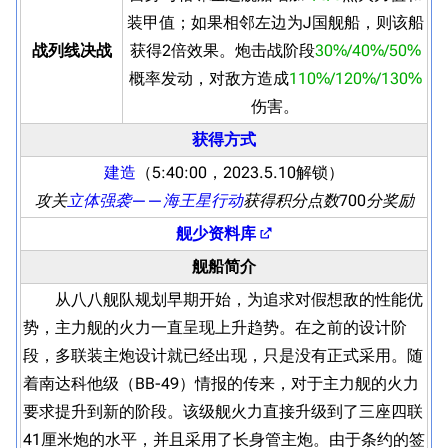
装甲值；如果相邻左边为J国舰船，则该船
战列线决战
获得2倍效果。炮击战阶段
30%/40%/50%
概率发动，对敌方造成
110%/120%/130%
伤害。
获得方式
建造
（5:40:00，2023.5.10解锁）
攻关
立体强袭——海王星行动
获得积分点数700分奖励
舰少资料库
舰船简介
从八八舰队规划早期开始，为追求对假想敌的性能优
势，主力舰的火力一直呈现上升趋势。在之前的设计阶
段，多联装主炮设计就已经出现，只是没有正式采用。随
着南达科他级（BB-49）情报的传来，对于主力舰的火力
要求提升到新的阶段。该级舰火力直接升级到了三座四联
41厘米炮的水平，并且采用了长身管主炮。由于条约的签