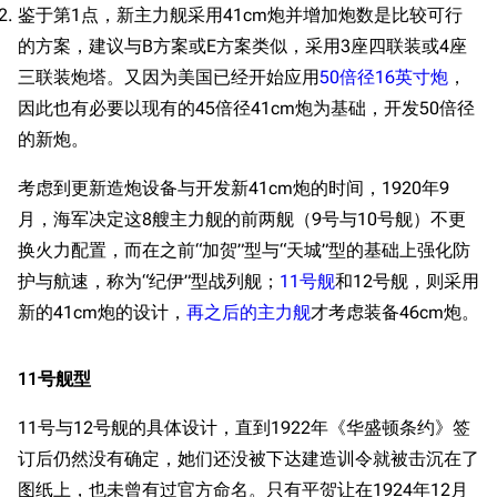
鉴于第1点，新主力舰采用41cm炮并增加炮数是比较可行
的方案，建议与B方案或E方案类似，采用3座四联装或4座
三联装炮塔。又因为美国已经开始应用
50倍径16英寸炮
，
因此也有必要以现有的45倍径41cm炮为基础，开发50倍径
的新炮。
考虑到更新造炮设备与开发新41cm炮的时间，1920年9
月，海军决定这8艘主力舰的前两舰（9号与10号舰）不更
换火力配置，而在之前“加贺”型与“天城”型的基础上强化防
护与航速，称为“纪伊”型战列舰；
11号舰
和12号舰，则采用
新的41cm炮的设计，
再之后的主力舰
才考虑装备46cm炮。
11号舰型
11号与12号舰的具体设计，直到1922年《华盛顿条约》签
订后仍然没有确定，她们还没被下达建造训令就被击沉在了
图纸上，也未曾有过官方命名。只有平贺让在1924年12月