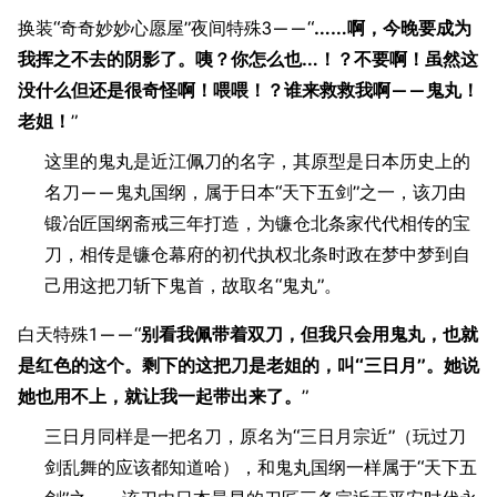
换装“奇奇妙妙心愿屋”夜间特殊3——“
……啊，今晚要成为
我挥之不去的阴影了。咦？你怎么也…！？不要啊！虽然这
没什么但还是很奇怪啊！喂喂！？谁来救救我啊——鬼丸！
老姐！
”
这里的鬼丸是近江佩刀的名字，其原型是日本历史上的
名刀——鬼丸国纲，属于日本“天下五剑”之一，该刀由
锻冶匠国纲斋戒三年打造，为镰仓北条家代代相传的宝
11.9万
1696
6690
刀，相传是镰仓幕府的初代执权北条时政在梦中梦到自
舰R百科
己用这把刀斩下鬼首，故取名“鬼丸”。
导航
游戏系统
舰娘与装备
白天特殊1——“
别看我佩带着双刀，但我只会用鬼丸，也就
是红色的这个。剩下的这把刀是老姐的，叫“三日月”。她说
首页
新手入门
按编号
她也用不上，就让我一起带出来了。
”
推荐角色与游戏技
最近更改
按类型
巧
三日月同样是一把名刀，原名为“三日月宗近”（玩过刀
留言讨论页
按国籍
海域资料
剑乱舞的应该都知道哈），和鬼丸国纲一样属于“天下五
新文件
舰娘获得方式