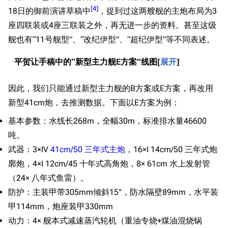
[
4
]
18日的御前演讲草稿中
，提到过这两艘舰的主炮布局为3
座四联装或4座三联装之外，再无进一步的资料。甚至这级
舰也有“11号舰型”、“改纪伊型”、“超纪伊型”等不同表述。
平贺让手稿中的“新型主力舰E方案”线图
展开
因此，我们只能通过新型主力舰的B方案或E方案，再改用
新型41cm炮，去推测数据。下面以E方案为例：
基本参数：水线长268m，全幅30m，标准排水量46600
吨。
武器：3×IV
41cm/50 三年式主炮
，16×I 14cm/50 三年式炮
廓炮，4×I 12cm/45 十年式高角炮，8× 61cm 水上发射管
（24× 八年式鱼雷）。
防护：主装甲带305mm倾斜15°，防水隔壁89mm，水平装
甲114mm，炮座装甲330mm
动力：4× 舰本式减速蒸汽轮机（重油专烧+煤油混烧锅