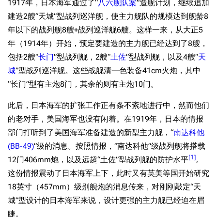
1917年，日本海军通过了“
八六舰队案
”造舰计划，继续追加
建造2艘“天城”型战列巡洋舰，使主力舰队的规模达到舰龄8
年以下的战列舰8艘+战列巡洋舰6艘。这样一来，从大正5
年（1914年）开始，预定要建造的主力舰已经达到了8艘，
包括2艘“
长门
”型战列舰，2艘“
土佐
”型战列舰，以及4艘“
天
城
”型战列巡洋舰。这些战舰清一色装备41cm火炮，其中
“长门”型有主炮8门，其余的则有主炮10门。
此后，日本海军的扩张工作正有条不紊地进行中，然而他们
的老对手，美国海军也没有闲着。在1919年，日本的情报
部门打听到了美国海军准备建造的新型主力舰，“
南达科他
(BB-49)
”级的消息。按照情报，“南达科他”级战列舰将搭载
[
1
]
12门406mm炮，以及远超“土佐”型战列舰的防护水平
。
这份情报震动了日本海军上下，此时又有英美等国开始研究
18英寸（457mm）级别舰炮的消息传来，对刚刚敲定“天
城”型设计的日本海军来说，设计更强的主力舰已经迫在眉
睫。