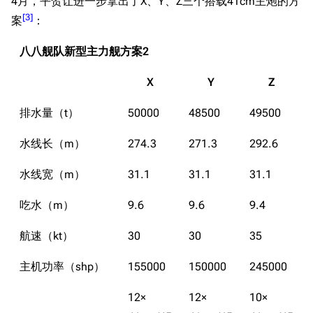
4月，平贺让进一步拿出了X、Y、Z三个搭载41cm主炮的方
[
3
]
案
：
八八舰队新型主力舰方案2
X
Y
Z
排水量（t）
50000
48500
49500
水线长（m）
274.3
271.3
292.6
水线宽（m）
31.1
31.1
31.1
吃水（m）
9.6
9.6
9.4
航速（kt）
30
30
35
主机功率（shp）
155000
150000
245000
12×
12×
10×