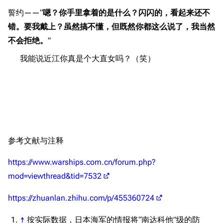
誓约——“
嗯？你手里拿着的是什么？闪闪的，看起来还不
收藏室
特殊成就
配音演员
错。要我戴上？虽然搞不懂，但既然你都这么说了，我当然
宿舍与家具
物品道具
艾拉微博存档
不会拒绝。
”
餐厅与料理
历次活动关卡图标
我能说近江你真是个大直女吗？（笑）
浴室
舰娘对话小剧场
学院与战术
舰船造船厂一览
放映厅
舰船归宿一览
战区支队基地
舰名溯源
参考文献与注释
工程局
舰艇徽章与格言
特别船坞
图纸舰与未成舰
https://www.warships.com.cn/forum.php?
蒸汽轮机基础
mod=viewthread&tid=7532
美海军惯导系统
https://zhuanlan.zhihu.com/p/455360724
意大利军舰一览
↑
按实际数据，日本海军的情报将“南达科他”级的防