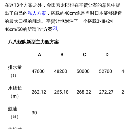
在这13个方案之外，金田秀太郎也在平贺让案的意见中提
出了自己的
私人方案
，搭载的48cm炮是当时日本能够建造
的最大口径的舰炮。平贺让也附注了一个搭载3×III+2×II
[
2
]
46cm/50的所谓“N”方案
。
八八舰队新型主力舰方案
A
B
C
D
排水量
47600
48200
50000
52700
46
（t）
水线长
262.12
265.18
268.22
272.27
268
（m）
航速
30
（kt）