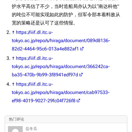
旧日本八八舰队
护水平高估了不少，当时造船局亦认为以“南达科他”
旧日本军舰一览
的吨位不可能实现如此的防护，但军令部本着料敌从
宽的策略还是认可了这些情报。
近代中国图纸舰
↑
https://iiif.dl.itc.u-
解放军主战舰艇
tokyo.ac.jp/repo/s/hiraga/document/089d8136-
82d2-4464-95c6-013a4e882af1
友情链接
资料站
↑
https://iiif.dl.itc.u-
舰少资料库
JSTOR期刊图书馆
tokyo.ac.jp/repo/s/hiraga/document/366242ca-
NGA战舰少女R专
Navweaps（镜
ba35-470b-9b99-3f8941edf97d
区
像）
萌娘百科战舰少女
Navypedia
↑
https://iiif.dl.itc.u-
苍青幻影wiki（只
Naval
tokyo.ac.jp/repo/s/hiraga/document/cab97533-
Encyclopedia
读）
ef98-4019-9027-29fc04f726f8
NavSource
四叶草剧场BiliWiki
游戏数据
Wings Aviation
战列舰论坛
热门评论
台词
Secret Projects论
装甲航母网
盐冬瓜
原型简介
清除缓存
坛