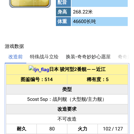
配音
身高
268.22米
体重
46600长吨
游戏数据
改造前
特殊战斗立绘
换装-奇奇妙妙心愿屋
奇奇妙
日本
骏河型2番舰
——
近江
图鉴编号：514
稀有度：5
类型
5cost 5sp：
战列舰
（大型舰/主力舰）
改造要求
不可改造
耐久
80
火力
102 / 127