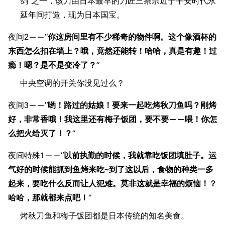
经验计算
剑”之一，该刀由日本最早的刀匠三条宗近于平安时代永
延年间打造，现为日本国宝。
新页面
换装
远征
帮助
深海舰队
任务
夜间2——“
你这房间里有不少稀奇的物件啊。这个像酒杯的
东西怎么扣在墙上？哦，竟然还能转！哈哈，真是有趣！过
资助百科
装备图鉴
好感度
瘾！嗯？是不是变冷了？
”
编辑规范
装备属性一览
战利品与功勋
中央空调的开关你没见过么？
随便逛逛
技能
夜间3——“
哟！路过的姑娘！要来一起吃烤秋刀鱼吗？刚烤
特殊页面
战斗机制
好，非常香哦！我这里还有梅子饭团，要不要——喂！你怎
上传文件
么把火给灭了！？
”
港区系统
杂学考据
游戏动态
夜间特殊1——“
以前执勤的时候，我就靠吃饭团填肚子。运
头像
考据勘误汇总
卫星观测
气好的时候能抓到鱼烤来吃~到了这以后，食物的种类一多
起来，要吃什么反而让人犯难。莫非这就是幸福的烦恼！？
勋章
游戏BUG汇总
历次场刊
哈哈，那就都来点吧！
”
音乐
历代登录界面
运营历史
烤秋刀鱼和梅子饭团都是日本传统的知名美食。
提督府
术语词典
参与画师