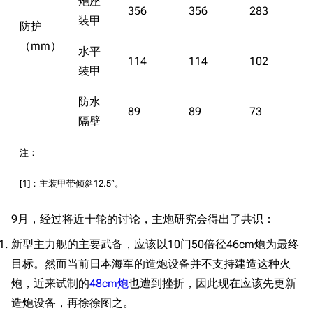
炮座
356
356
283
装甲
防护
（mm）
水平
114
114
102
装甲
防水
89
89
73
隔壁
注：
[1]：主装甲带倾斜12.5°。
9月，经过将近十轮的讨论，主炮研究会得出了共识：
新型主力舰的主要武备，应该以10门50倍径46cm炮为最终
目标。然而当前日本海军的造炮设备并不支持建造这种火
炮，近来试制的
48cm炮
也遭到挫折，因此现在应该先更新
造炮设备，再徐徐图之。