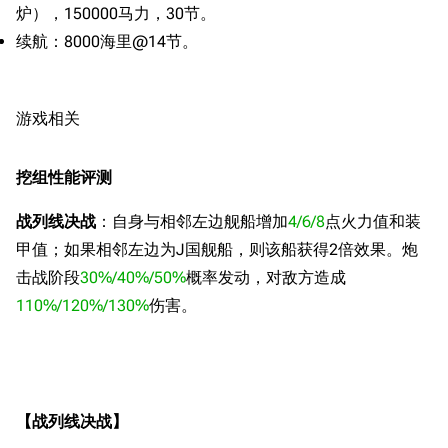
炉），150000马力，30节。
续航：8000海里@14节。
游戏相关
挖组性能评测
战列线决战
：自身与相邻左边舰船增加
4/6/8
点火力值和装
甲值；如果相邻左边为J国舰船，则该船获得2倍效果。炮
击战阶段
30%/40%/50%
概率发动，对敌方造成
110%/120%/130%
伤害。
【战列线决战】