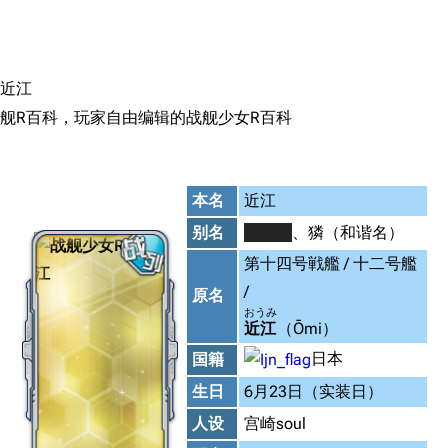
近江
舰R百科，玩家自由编辑的战舰少女R百科
本名
近江
别名
五姬
、獜（和谐名）
第十四号戦艦 / 十二号艦
/
原名
おうみ
近江
（Ōmi）
日本
国籍
生日
6月23日（实装日）
人设
宫崎soul