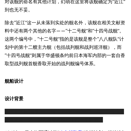
对该舰的命名有其他计划，幻萌在这里将该舰确定为“近江”
到也无不妥。
除去“近江”这一从未落到实处的舰名外，该舰在相关文献资
料中还有两个其他的名字——“十二号舰”和“十四号战舰”。
这两个编号中，“十二号舰”指的是该舰是整个“八八舰队”计
划中的第十二艘主力舰（包括战列舰和战列巡洋舰），而
“十四号战舰”则属于华盛顿条约前日本海军内部的一套自香
取型战列舰首舰香取开始的战列舰编号体系。
舰船设计
设计背景
以下文字从“背景”一节到“主炮研究会”一节，与
十三号战舰
词条完全一致，因为两者均脱胎于同一个计划。