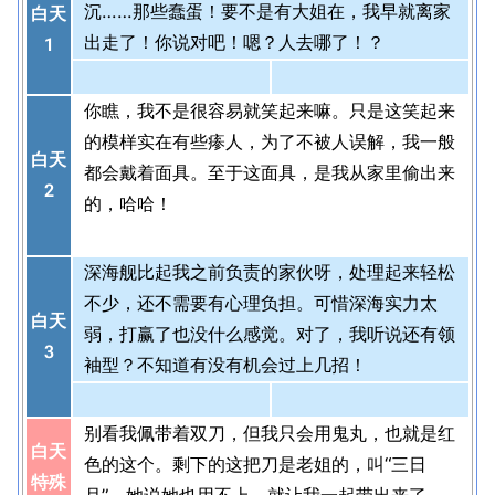
沉……那些蠢蛋！要不是有大姐在，我早就离家
白天
出走了！你说对吧！嗯？人去哪了！？
1
你瞧，我不是很容易就笑起来嘛。只是这笑起来
的模样实在有些瘆人，为了不被人误解，我一般
白天
都会戴着面具。至于这面具，是我从家里偷出来
2
的，哈哈！
深海舰比起我之前负责的家伙呀，处理起来轻松
不少，还不需要有心理负担。可惜深海实力太
白天
弱，打赢了也没什么感觉。对了，我听说还有领
3
袖型？不知道有没有机会过上几招！
别看我佩带着双刀，但我只会用鬼丸，也就是红
白天
色的这个。剩下的这把刀是老姐的，叫“三日
特殊