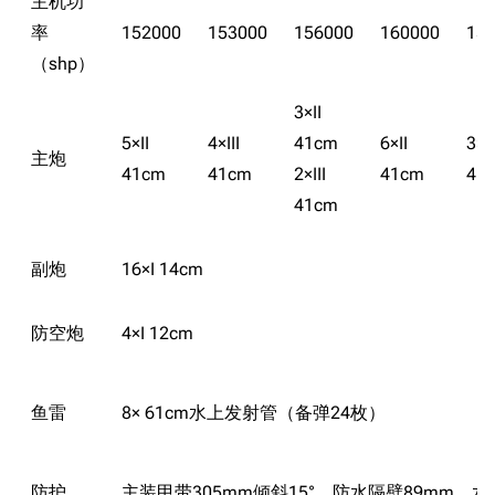
主机功
率
152000
153000
156000
160000
15
（shp）
3×II
5×II
4×III
41cm
6×II
3×I
主炮
41cm
41cm
2×III
41cm
41
41cm
副炮
16×I 14cm
防空炮
4×I 12cm
鱼雷
8× 61cm水上发射管（备弹24枚）
防护
主装甲带305mm倾斜15°，防水隔壁89mm，水