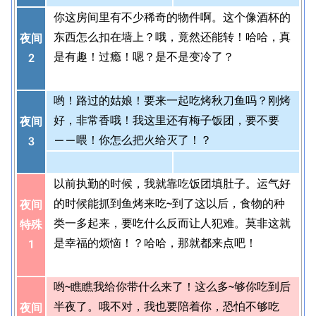
你这房间里有不少稀奇的物件啊。这个像酒杯的
东西怎么扣在墙上？哦，竟然还能转！哈哈，真
夜间
是有趣！过瘾！嗯？是不是变冷了？
2
哟！路过的姑娘！要来一起吃烤秋刀鱼吗？刚烤
好，非常香哦！我这里还有梅子饭团，要不要
夜间
——喂！你怎么把火给灭了！？
3
以前执勤的时候，我就靠吃饭团填肚子。运气好
的时候能抓到鱼烤来吃~到了这以后，食物的种
夜间
类一多起来，要吃什么反而让人犯难。莫非这就
特殊
是幸福的烦恼！？哈哈，那就都来点吧！
1
哟~瞧瞧我给你带什么来了！这么多~够你吃到后
半夜了。哦不对，我也要陪着你，恐怕不够吃
夜间