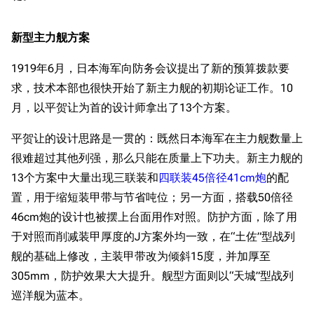
新型主力舰方案
1919年6月，日本海军向防务会议提出了新的预算拨款要
求，技术本部也很快开始了新主力舰的初期论证工作。10
月，以平贺让为首的设计师拿出了13个方案。
平贺让的设计思路是一贯的：既然日本海军在主力舰数量上
很难超过其他列强，那么只能在质量上下功夫。新主力舰的
13个方案中大量出现三联装和
四联装45倍径41cm炮
的配
置，用于缩短装甲带与节省吨位；另一方面，搭载50倍径
46cm炮的设计也被摆上台面用作对照。防护方面，除了用
于对照而削减装甲厚度的J方案外均一致，在“土佐”型战列
舰的基础上修改，主装甲带改为倾斜15度，并加厚至
305mm，防护效果大大提升。舰型方面则以“天城”型战列
巡洋舰为蓝本。