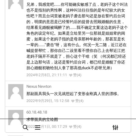
兄弟，我感觉吧……你可能确实敏感了点，老妈子这个叫法
Dreadnoughtproject
Shipbucket像素战
舰名来历
也不是指别的男性啊，这种叫法往往指的是年纪较大的女
舰
战舰计划1900-
性吧？而且台词里被老妈子袭击那句还是放在誓约后台词
舰船设计
链入页面
1950
的，明摆的意思是已经誓约后的提督去照顾婚舰的生意，
设计背景
结果看见婚舰被喝醉了的……我不确定文案这边老妈子这个
美国海军历史手册
相关更改
角色的设定年纪。如果是立绘里另一位那就是姐姐辈的闺
新型主力舰方案
平贺让数字档案馆
蜜，如果这个老妈子指的是母亲那种年龄的，那甚至是长
可打印版
一辈的……“袭击”呀，这有什么。何况一无二随，近江还在
主炮研究会
Hyper War
喊提督帮忙，那你自己二设里看不惯你自己上去帮近江把
固定链接
11号舰型
老妈子隔开不就是了，担心这个干啥（笑 （何况都已经还
Fold3
是上边那句话，这还是誓约后台词，都已经是婚舰了你还
页面信息
游戏相关
担心婚舰初吻给别人拿了那高低duck不必呀兄弟）
大英帝国战争博物
Cargo数据
挖组性能评测
未登录
2024年2月8日, 21:11:11
赞(4)
馆
未登录用户的IP地址会在进行任意编辑后公开展示。
台词解析
Naval History
引用此页
Nexus Newton
德国联邦数字档案
那副面具我头一次见就想起了变形金刚真人世的漂移。
参考文献与注释
全部展开
创建账号
馆
2022年9月29日, 15:12:58
赞(4)
目录
分享此页面
更多
查看
associate
JACAR
登录
60.18.48.18
求带面具的立绘图
2022年7月1日, 00:17:29
赞(4)
打开/关闭搜索
打开/关闭菜单
打开/关
打