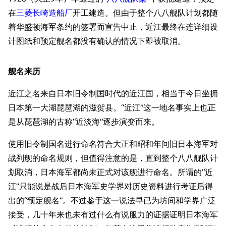
在
三菱长崎造船厂
开工建造。但由于整个八八舰队计划都随
着华盛顿海军条约的签署而宣告中止，近江最终在连详细设
计图纸和预定舰名都没有确认的情况下即被取消。
舰名来历
近江之名来自日本旧令制国时代的近江国，相当于今日坐拥
日本第一大湖琵琶湖的滋贺县。“近江”这一地名事实上也正
是从琵琶湖的古称“近淡海”逐步演变而来。
使用旧令制国名进行命名符合大正和昭和年间旧日本海军对
战列舰的命名规则，但值得注意的是，直到整个八八舰队计
划取消，日本海军都尚未正式对该舰进行命名。所谓的“近
江”只能说是战后日本海军史学界对历史资料进行考证后得
出的“预定舰名”。不过鉴于这一说法早已为坊间和学界广泛
接受，几十年来也未有过什么有说服力的证据证明日本海军