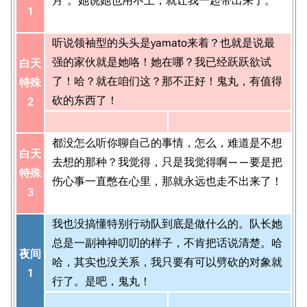
月”。她说她也用不上，就让我一起带出来了。
1
听说领袖型的头头是yamato来着？也就是说最
强的家伙就是她咯！她在哪？我已经跃跃欲试
白天
了！哈？就在咱们这？那不正好！鬼丸，有值得
特殊
砍的东西了！
2
都没怎么听你聊自己的事情，怎么，难道是不想
白天
去想的那种？我觉得，只是我觉得啊——要是把
特殊
伤心事一直憋在心里，那就永远也走不出来了！
3
我也没搞懂特别行动队到底是做什么的。队长她
总是一副神神叨叨的样子，不肯把话说清楚。哈
夜间
哈，其实也没关系，我只要有可以劈砍的对象就
1
行了。是吧，鬼丸！