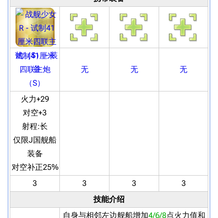
试制41厘米
四联主炮
无
无
无
（S）
火力+29
对空+3
射程:
长
仅限J国舰船
装备
对空补正25%
3
3
3
3‌
技能介绍
自身与相邻左边舰船增加
4/6/8
点火力值和