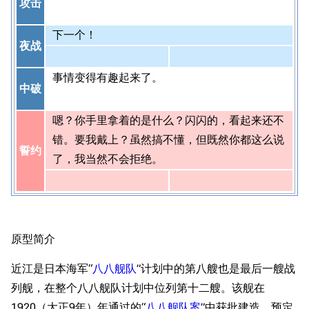
攻击
下一个！
夜战
事情变得有趣起来了。
中破
嗯？你手里拿着的是什么？闪闪的，看起来还不
错。要我戴上？虽然搞不懂，但既然你都这么说
誓约
了，我当然不会拒绝。
原型简介
近江是日本海军“
八八舰队
”计划中的第八艘也是最后一艘战
列舰，在整个八八舰队计划中位列第十二艘。该舰在
1920（大正9年）年通过的“
八八舰队案
”中获批建造，预定