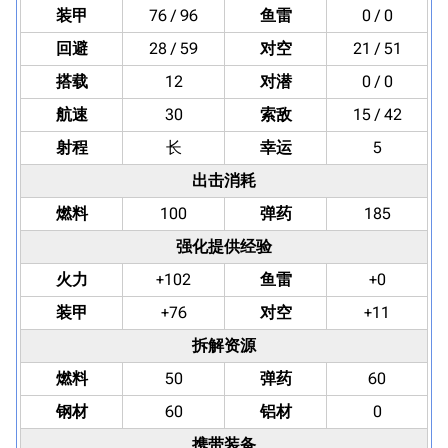
装甲
76 / 96
鱼雷
0 / 0
回避
28 / 59
对空
21 / 51
搭载
12
对潜
0 / 0
航速
30
索敌
15 / 42
射程
长
幸运
5
出击消耗
燃料
100
弹药
185
强化提供经验
火力
+102
鱼雷
+0
装甲
+76
对空
+11
拆解资源
燃料
50
弹药
60
钢材
60
铝材
0
携带装备