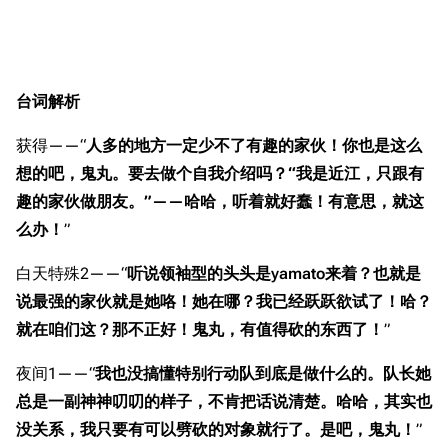
台词解析
获得——“
人多的地方一定少不了有趣的家伙！你也是这么
想的吧，鬼丸。要去做个自我介绍吗？“我是近江，只跟有
趣的家伙做朋友。”——哈哈，听着就好蠢！有意思，就这
么办！
”
白天特殊2——“
听说领袖型的头头是yamato来着？也就是
说最强的家伙就是她咯！她在哪？我已经跃跃欲试了！哈？
就在咱们这？那不正好！鬼丸，有值得砍的东西了！
”
夜间1——“
我也没搞懂特别行动队到底是做什么的。队长她
总是一副神神叨叨的样子，不肯把话说清楚。哈哈，其实也
没关系，我只要有可以劈砍的对象就行了。是吧，鬼丸！
”