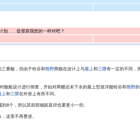
计划……提督跟我想的一样对吧？
的三番舰，但由于铃谷和
熊野
两舰在设计上与
最上
和
三隈
有一定的不同，所
军开始对舰船设计进行彻查，开始对两艘还未下水的最上型巡洋舰铃谷和
熊野
的
最上
和
三隈
在外形上有所不同。
减到8个，所以其前部烟囱直径也要更小一些。
条，这里不再赘述。