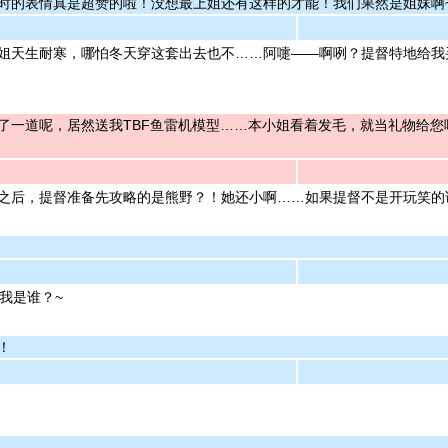
时的表情真是超赞的啦！没想最上姐还有这样的才能！我们果然是姐妹啊
姐天生耐寒，哪怕冬天穿这套出去也不……阿嚏——啊咧？提督特地给我
了一道呢，居然送我TBF鱼雷机模型……本小姐看着发毛，就当礼物给
之后，提督准备先攻略的是熊野？！她还小啊……如果提督不是开玩笑的
我是谁？~
！