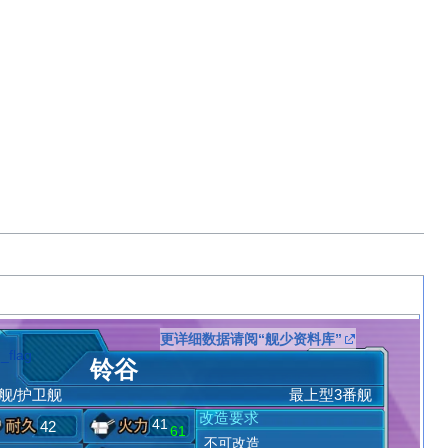
更详细数据请阅“舰少资料库”
铃谷
舰/护卫舰
最上型3番舰
改造要求
41
42
61
不可改造