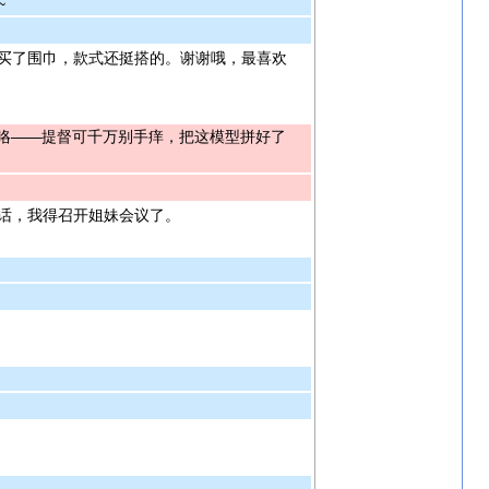
~
买了围巾，款式还挺搭的。谢谢哦，最喜欢
您咯——提督可千万别手痒，把这模型拼好了
话，我得召开姐妹会议了。