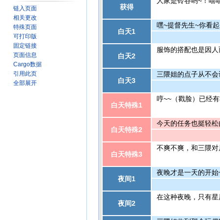
人家是铃谷哟~！嘻
获得
链入页面
相关更改
嘿~提督先生~你看
特殊页面
白天1
可打印版
固定链接
服饰的搭配也是因人
页面信息
白天2
Cargo数据
三隈姐的点子从不会
引用此页
白天3
全部展开
哼~~（戳脸）已经
白天特殊1
今天的任务也挺轻松
白天特殊2
不爽不爽，和三隈对
白天特殊3
夜晚才是一天的开始
夜间1
在这种夜晚，只有星
夜间2