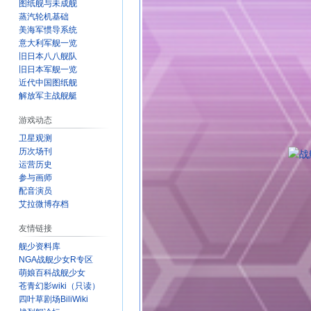
图纸舰与未成舰
蒸汽轮机基础
美海军惯导系统
意大利军舰一览
旧日本八八舰队
旧日本军舰一览
近代中国图纸舰
解放军主战舰艇
游戏动态
卫星观测
历次场刊
运营历史
参与画师
配音演员
艾拉微博存档
友情链接
舰少资料库
NGA战舰少女R专区
萌娘百科战舰少女
苍青幻影wiki（只读）
四叶草剧场BiliWiki