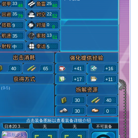
33
25
48
60
35
22
79
52
0
9
0
13
35
51
中
5
40
65
+41
+16
+17
+11
（
9-5
）
30
40
30
0
点击装备图标以查看装备详细介绍
日本20.3厘米连装炮
无
无
不可装备