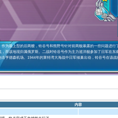
为最上型的后两艘，铃谷号和熊野号针对前两舰暴露的一些问题进行了
流，而该地现归属俄罗斯。二战时铃谷号作为主力巡洋舰参加了日军在东
炮击亨德森机场。1944年的莱特湾大海战中日军倾巢出动，铃谷号在该
内容