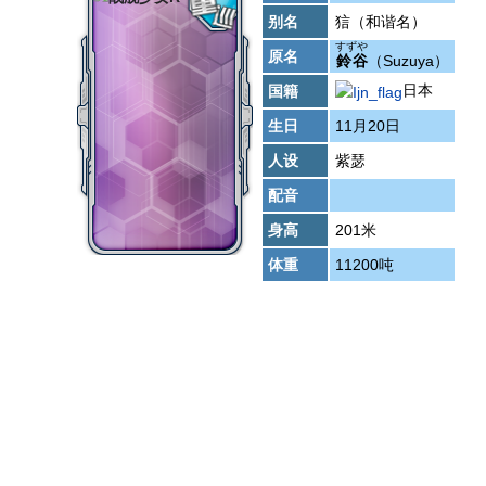
别名
狺（和谐名）
すずや
原名
鈴谷
（Suzuya）
日本
国籍
生日
11月20日
人设
紫瑟
配音
身高
201米
体重
11200吨