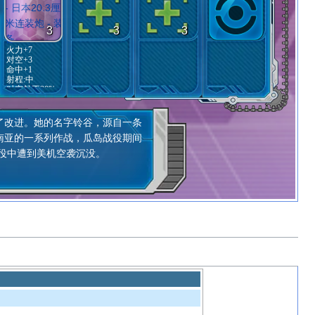
3
3
3
火力+7
对空+3
命中+1
射程:
中
对空补正20%
祭
对空倍率1.3
改进。她的名字铃谷，源自一条
请
南亚的一系列作战，瓜岛战役期间
战役中遭到美机空袭沉没。