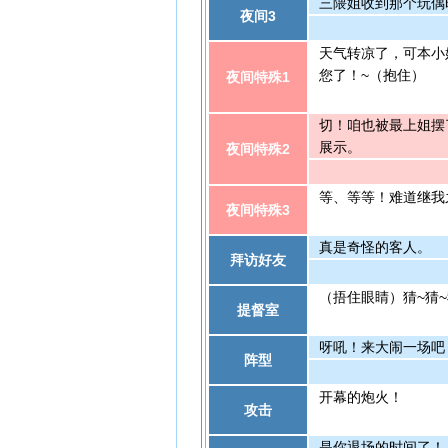
三隈姐收到那个玩偶
夜间3
天气转凉了，可本小
您了！~（抱住）
夜间特殊1
切！咱也被最上姐摆
展示。
夜间特殊2
等、等等！难道继我
夜间特殊3
真是奇怪的客人。
拜访好友
（捂住眼睛）猜~猜~
提督室
呀吼！来大闹一场吧
阵型
开幕的炮火！
攻击
是你退场的时间了！