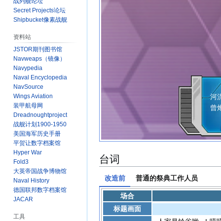
战列舰论坛
Secret Projects论坛
Shipbucket像素战舰
资料站
JSTOR期刊图书馆
Navweaps（镜像）
Navypedia
Naval Encyclopedia
作
NavSource
河
Wings Aviation
装甲航母网
曾
Dreadnoughtproject
战舰计划1900-1950
美国海军历史手册
平贺让数字档案馆
Hyper War
台词
Fold3
大英帝国战争博物馆
改造前
普通的祭典工作人员
Naval History
德国联邦数字档案馆
场合
JACAR
标题画面
工具