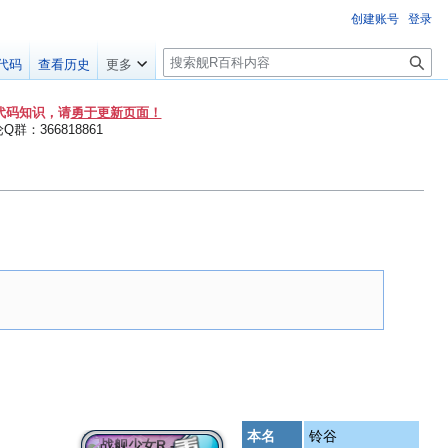
创建账号
登录
搜
代码
查看历史
更多
索
代码知识，请
勇于更新页面！
群：366818861
本名
铃谷