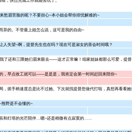
嘻嘻，快点完成工作就能去玩了。
起来愁眉苦脸的呢？不要担心~本小姐会帮你排忧解难的~
而异的。不管最上姐怎么说，这可是我的自由~
让人失望~啊，提督先生也在吗？现在可是淑女的茶会时间哦？
有我了还和三隈她们眉来眼去——这才正常嘛！咱家姐妹都那么可爱，提督
的，早点收工就可以——是是是，我肯定会第一时间赶回来陪你~
局，搓手柄速度总是比不过她。下次就找提督您做代打啦，真想再看看她被
~熊野是不会懂的~
辰和灯塔的光芒陪伴…嗯~还是稍微有点寂寞的……