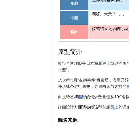
夜战
啊呀…大意了……
中破
仪式结束之后的行动
誓约
原型简介
铃谷号巡洋舰是日本海军
最上
型巡洋舰
上型”。
1934年3月“友鹤事件”爆发后，海
外形线条进行调整，导致两者与之前的
而且铃谷和
熊野
的锅炉数量也从10个削
详细设计方面请参阅该型首舰
最上
的词
舰名来源