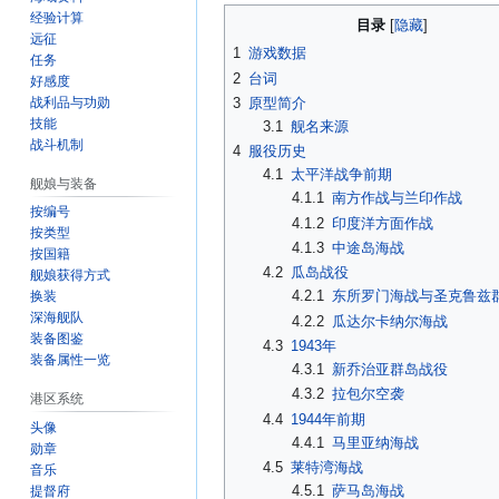
经验计算
目录
远征
1
游戏数据
任务
2
台词
好感度
战利品与功勋
3
原型简介
技能
3.1
舰名来源
战斗机制
4
服役历史
4.1
太平洋战争前期
舰娘与装备
4.1.1
南方作战与兰印作战
按编号
4.1.2
印度洋方面作战
按类型
4.1.3
中途岛海战
按国籍
4.2
瓜岛战役
舰娘获得方式
4.2.1
东所罗门海战与圣克鲁兹
换装
深海舰队
4.2.2
瓜达尔卡纳尔海战
装备图鉴
4.3
1943年
装备属性一览
4.3.1
新乔治亚群岛战役
4.3.2
拉包尔空袭
港区系统
4.4
1944年前期
头像
4.4.1
马里亚纳海战
勋章
4.5
莱特湾海战
音乐
4.5.1
萨马岛海战
提督府