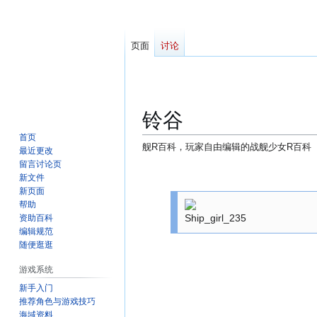
页面
讨论
铃谷
首页
舰R百科，玩家自由编辑的战舰少女R百科
最近更改
留言讨论页
跳
跳
新文件
转
转
新页面
到
到
帮助
资助百科
导
搜
编辑规范
航
索
随便逛逛
游戏系统
新手入门
推荐角色与游戏技巧
海域资料