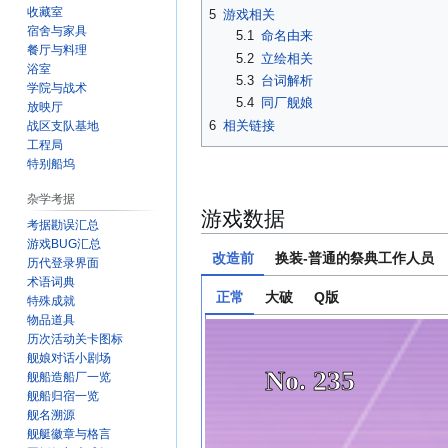
收藏室
5
游戏相关
宿舍与家具
5.1
命名由来
餐厅与料理
5.2
立绘相关
浴室
5.3
台词解析
学院与战术
5.4
同厂舰娘
放映厅
6
相关链接
战区支队基地
工程局
特别船坞
杂学考据
游戏数据
考据勘误汇总
游戏BUG汇总
改造前
换装-普通的祭典工作人员
历代登录界面
术语词典
正常
大破
Q版
特殊成就
物品道具
历次活动关卡图标
舰娘对话小剧场
No. 235
舰船造船厂一览
舰船归宿一览
舰名溯源
舰艇徽章与格言